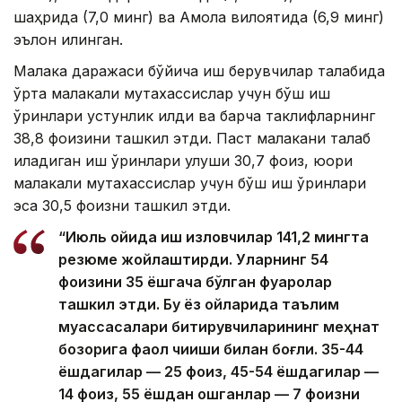
шаҳрида (7,0 минг) ва Ақмола вилоятида (6,9 минг)
эълон қилинган.
Малака даражаси бўйича иш берувчилар талабида
ўрта малакали мутахассислар учун бўш иш
ўринлари устунлик қилди ва барча таклифларнинг
38,8 фоизини ташкил этди. Паст малакани талаб
қиладиган иш ўринлари улуши 30,7 фоиз, юқори
малакали мутахассислар учун бўш иш ўринлари
эса 30,5 фоизни ташкил этди.
“Июль ойида иш изловчилар 141,2 мингта
резюме жойлаштирди. Уларнинг 54
фоизини 35 ёшгача бўлган фуқаролар
ташкил этди. Бу ёз ойларида таълим
муассасалари битирувчиларининг меҳнат
бозорига фаол чиқиши билан боғлиқ. 35-44
ёшдагилар — 25 фоиз, 45-54 ёшдагилар —
14 фоиз, 55 ёшдан ошганлар — 7 фоизни