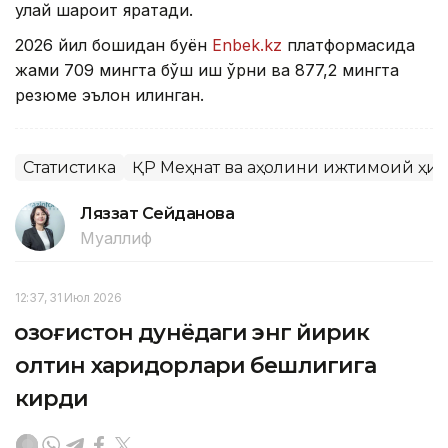
қулай шароит яратади.
2026 йил бошидан буён
Enbek.kz
платформасида
жами 709 мингта бўш иш ўрни ва 877,2 мингта
резюме эълон қилинган.
Статистика
ҚР Меҳнат ва аҳолини ижтимоий ҳим
Ляззат Сейданова
Муаллиф
12:37, 31 Июл 2026
Қозоғистон дунёдаги энг йирик
олтин харидорлари бешлигига
кирди