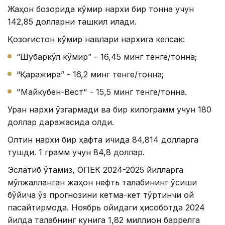
Жаҳон бозорида кўмир нархи бир тонна учун
142,85 долларни ташкил қилади.
Қозоғистон кўмир навлари нархига келсак:
“Шубаркўл кўмир” – 16,45 минг тенге/тонна;
“Қаражира” - 16,2 минг тенге/тонна;
"Майкубен-Вест" - 15,5 минг тенге/тонна.
Уран нархи ўзгармади ва бир килограмм учун 180
доллар даражасида қолди.
Олтин нархи бир ҳафта ичида 84,814 долларга
тушди. 1 грамм учун 84,8 доллар.
Эслатиб ўтамиз, ОПEК 2024-2025 йилларга
мўлжалланган жаҳон нефть талабининг ўсиши
бўйича ўз прогнозини кетма-кет тўртинчи ой
пасайтирмоқда. Ноябрь ойидаги ҳисоботда 2024
йилда талабнинг кунига 1,82 миллион баррелга