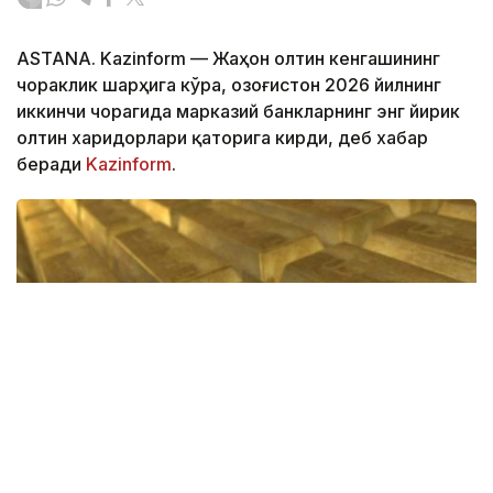
ASTANA. Kazinform — Жаҳон олтин кенгашининг
чораклик шарҳига кўра, Қозоғистон 2026 йилнинг
иккинчи чорагида марказий банкларнинг энг йирик
олтин харидорлари қаторига кирди, деб хабар
беради
Kazinform
.