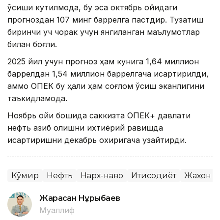
ўсиши кутилмоқда, бу эса октябрь ойидаги
прогноздан 107 минг баррелга пастдир. Тузатиш
биринчи уч чорак учун янгиланган маълумотлар
билан боғлиқ.
2025 йил учун прогноз ҳам кунига 1,64 миллион
баррелдан 1,54 миллион баррелгача қисқартирилди,
аммо ОПEК бу ҳали ҳам соғлом ўсиш эканлигини
таъкидламоқда.
Ноябрь ойи бошида саккизта ОПEК+ давлати
нефть қазиб олишни ихтиёрий равишда
қисқартиришни декабрь охиригача узайтирди.
Кўмир
Нефть
Нарх-наво
Иқтисодиёт
Жаҳон
Жарасқан Нұрыбаев
Муаллиф