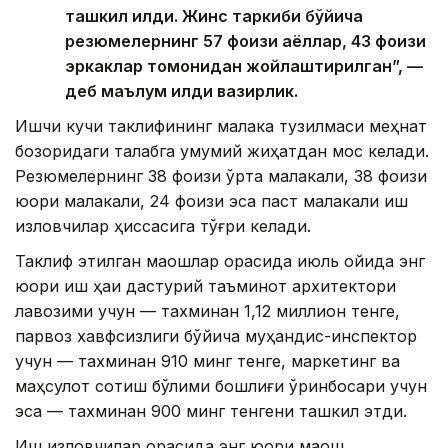
ташкил қилди. Жинс таркиби бўйича
резюмелернинг 57 фоизи аёллар, 43 фоизи
эркаклар томонидан жойлаштирилган”, —
деб маълум қилди вазирлик.
Ишчи кучи таклифининг малака тузилмаси меҳнат
бозоридаги талабга умумий жиҳатдан мос келади.
Резюмелернинг 38 фоизи ўрта малакали, 38 фоизи
юқори малакали, 24 фоизи эса паст малакали иш
изловчилар ҳиссасига тўғри келади.
Таклиф этилган маошлар орасида июль ойида энг
юқори иш ҳақи дастурий таъминот архитектори
лавозими учун — тахминан 1,12 миллион тенге,
парвоз хавфсизлиги бўйича муҳандис-инспектор
учун — тахминан 910 минг тенге, маркетинг ва
маҳсулот сотиш бўлими бошлиғи ўринбосари учун
эса — тахминан 900 минг тенгени ташкил этди.
Иш изловчилар орасида энг юқори маош