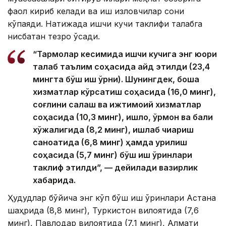
фаол кириб келади ва иш изловчилар сони
кўпаяди. Натижада ишчи кучи таклифи талабга
нисбатан тезроқ ўсади.
“Тармоқлар кесимида ишчи кучига энг юқори
талаб таълим соҳасида қайд этилди (23,4
мингта бўш иш ўрни). Шунингдек, бошқа
хизматлар кўрсатиш соҳасида (16,0 минг),
соғлиқни сақлаш ва ижтимоий хизматлар
соҳасида (10,3 минг), қишлоқ, ўрмон ва балиқ
хўжалигида (8,2 минг), ишлаб чиқариш
саноатида (6,8 минг) ҳамда қурилиш
соҳасида (5,7 минг) бўш иш ўринлари
таклиф этилди”, — дейилади вазирлик
хабарида.
Ҳудудлар бўйича энг кўп бўш иш ўринлари Астана
шаҳрида (8,8 минг), Туркистон вилоятида (7,6
минг), Павлодар вилоятида (7,1 минг), Алмати