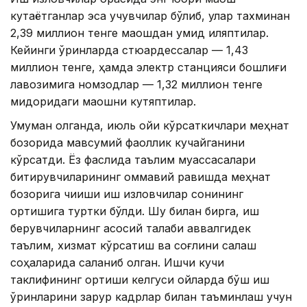
кутаётганлар эса учувчилар бўлиб, улар тахминан
2,39 миллион тенге маошдан умид қиляптилар.
Кейинги ўринларда стюардессалар — 1,43
миллион тенге, ҳамда электр станцияси бошлиғи
лавозимига номзодлар — 1,32 миллион тенге
миқдоридаги маошни кутяптилар.
Умуман олганда, июль ойи кўрсаткичлари меҳнат
бозорида мавсумий фаоллик кучайганини
кўрсатди. Ёз фаслида таълим муассасалари
битирувчиларининг оммавий равишда меҳнат
бозорига чиқиши иш изловчилар сонининг
ортишига туртки бўлди. Шу билан бирга, иш
берувчиларнинг асосий талаби аввалгидек
таълим, хизмат кўрсатиш ва соғлиқни сақлаш
соҳаларида сақланиб қолган. Ишчи кучи
таклифининг ортиши келгуси ойларда бўш иш
ўринларини зарур кадрлар билан таъминлаш учун