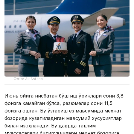
Фото: Air Astana
Июнь ойига нисбатан бўш иш ўринлари сони 3,8
фоизга камайган бўлса, резюмелер сони 11,5
фоизга ошган. Бу ўзгариш ёз мавсумида меҳнат
бозорида кузатиладиган мавсумий хусусиятлар
билан изоҳланади. Бу даврда таълим
муассасалари битирувчилари меҳнат бозорига