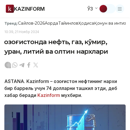
KAZINFORM
ЎЗ
Сайлов-2026
Ақорда
Тайинлов
Ҳодиса
Қонун ва интизо
Тренд:
10:39, 21 Ноябр 2024
Қозоғистонда нефть, газ, кўмир,
уран, литий ва олтин нархлари
ASTANA. Kazinform – Қозоғистон нефтининг нархи
бир баррель учун 74 долларни ташкил этди, деб
хабар беради
Kazinform
мухбири.