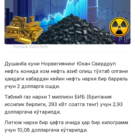
Коллаж: Kazinform
Душанба куни Норвегиянинг Юхан Свердруп
нефть конида хом нефть қазиб олиш тўхтаб қолгани
ҳақидаги хабардан кейин нефть нархи бир баррель
учун 2 долларга ошди.
Табиий газ нархи 1 миллион БИБ (Британия
иссиқлик бирлиги, 293 кВт соатга тенг) учун 2,93
долларгача кўтарилди.
Литюм нархи бир ҳафта ичида ҳар бир килограмм
учун 10,08 долларгача кўтарилди.