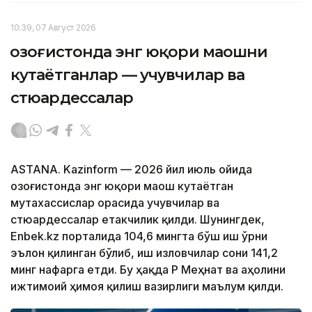
10:39, 07 Август 2026
Қозоғистонда энг юқори маошни
кутаётганлар — учувчилар ва
стюардессалар
ASTANA. Kazinform — 2026 йил июль ойида
Қозоғистонда энг юқори маош кутаётган
мутахассислар орасида учувчилар ва
стюардессалар етакчилик қилди. Шунингдек,
Enbek.kz порталида 104,6 мингта бўш иш ўрни
эълон қилинган бўлиб, иш изловчилар сони 141,2
минг нафарга етди. Бу ҳақда ҚР Меҳнат ва аҳолини
ижтимоий ҳимоя қилиш вазирлиги маълум қилди.