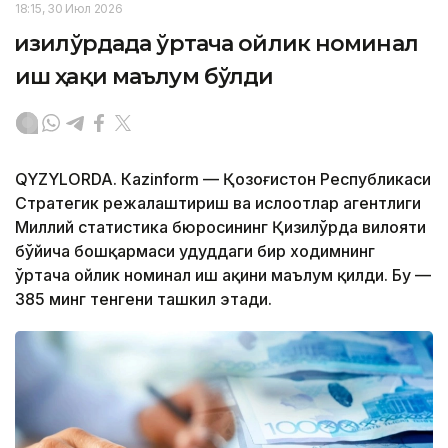
18:15, 30 Июл 2026
Қизилўрдада ўртача ойлик номинал
иш ҳақи маълум бўлди
QYZYLORDA. Кazinform — Қозоғистон Республикаси
Стратегик режалаштириш ва ислоҳотлар агентлиги
Миллий статистика бюросининг Қизилўрда вилояти
бўйича бошқармаси ҳудуддаги бир ходимнинг
ўртача ойлик номинал иш ҳақини маълум қилди. Бу —
385 минг тенгени ташкил этади.