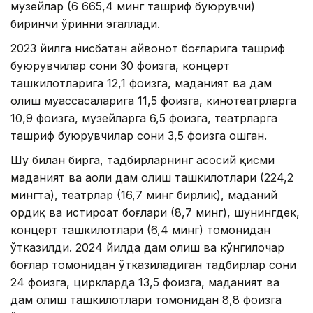
музейлар (6 665,4 минг ташриф буюрувчи)
биринчи ўринни эгаллади.
2023 йилга нисбатан ҳайвонот боғларига ташриф
буюрувчилар сони 30 фоизга, концерт
ташкилотларига 12,1 фоизга, маданият ва дам
олиш муассасаларига 11,5 фоизга, кинотеатрларга
10,9 фоизга, музейларга 6,5 фоизга, театрларга
ташриф буюрувчилар сони 3,5 фоизга ошган.
Шу билан бирга, тадбирларнинг асосий қисми
маданият ва аҳоли дам олиш ташкилотлари (224,2
мингта), театрлар (16,7 минг бирлик), маданий
ҳордиқ ва истироҳат боғлари (8,7 минг), шунингдек,
концерт ташкилотлари (6,4 минг) томонидан
ўтказилди. 2024 йилда дам олиш ва кўнгилочар
боғлар томонидан ўтказиладиган тадбирлар сони
24 фоизга, циркларда 13,5 фоизга, маданият ва
дам олиш ташкилотлари томонидан 8,8 фоизга