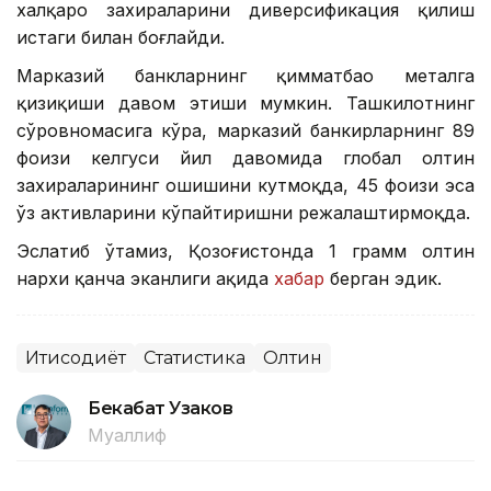
халқаро захираларини диверсификация қилиш
истаги билан боғлайди.
Марказий банкларнинг қимматбаҳо металга
қизиқиши давом этиши мумкин. Ташкилотнинг
сўровномасига кўра, марказий банкирларнинг 89
фоизи келгуси йил давомида глобал олтин
захираларининг ошишини кутмоқда, 45 фоизи эса
ўз активларини кўпайтиришни режалаштирмоқда.
Эслатиб ўтамиз, Қозоғистонда 1 грамм олтин
нархи қанча эканлиги ҳақида
хабар
берган эдик.
Иқтисодиёт
Статистика
Олтин
Бекабат Узаков
Муаллиф