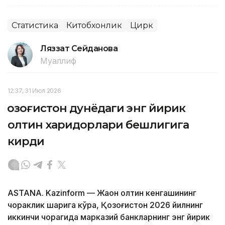
Статистика
Китобхонлик
Цирк
Ляззат Сейданова
Муаллиф
12:37, 31 Июл 2026
Қозоғистон дунёдаги энг йирик
олтин харидорлари бешлигига
кирди
ASTANA. Kazinform — Жаҳон олтин кенгашининг
чораклик шарҳига кўра, Қозоғистон 2026 йилнинг
иккинчи чорагида марказий банкларнинг энг йирик