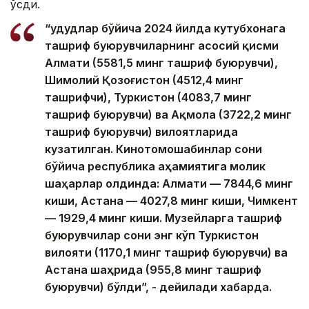
ўсди.
“Ҳудудлар бўйича 2024 йилда кутубхонага
ташриф буюрувчиларнинг асосий қисми
Алмати (5581,5 минг ташриф буюрувчи),
Шимолий Қозоғистон (4512,4 минг
ташрифчи), Туркистон (4083,7 минг
ташриф буюрувчи) ва Ақмола (3722,2 минг
ташриф буюрувчи) вилоятларида
кузатилган. Кинотомошабинлар сони
бўйича республика аҳамиятига молик
шаҳарлар олдинда: Алмати — 7844,6 минг
киши, Астана — 4027,8 минг киши, Чимкент
— 1929,4 минг киши. Музейларга ташриф
буюрувчилар сони энг кўп Туркистон
вилояти (1170,1 минг ташриф буюрувчи) ва
Астана шаҳрида (955,8 минг ташриф
буюрувчи) бўлди”, - дейилади хабарда.