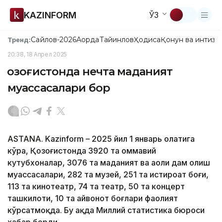
KAZINFORM
ЎЗ
Сайлов-2026
Ақорда
Тайинлов
Ҳодиса
Қонун ва интизо
Тренд:
20:38, 18 Апрел 2025
Қозоғистонда нечта маданият
муассасалари бор
ASTANA. Kazinform – 2025 йил 1 январь ҳолатига
кўра, Қозоғистонда 3920 та оммавий
кутубхоналар, 3076 та маданият ва аҳоли дам олиш
муассасалари, 282 та музей, 251 та истироҳат боғи,
113 та кинотеатр, 74 та театр, 50 та концерт
ташкилоти, 10 та ҳайвонот боғлари фаолият
кўрсатмоқда. Бу ҳақда Миллий статистика бюроси