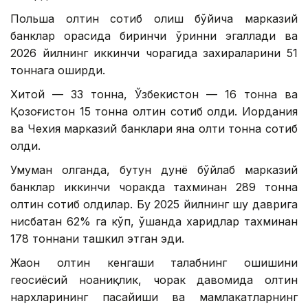
Польша олтин сотиб олиш бўйича марказий
банклар орасида биринчи ўринни эгаллади ва
2026 йилнинг иккинчи чорагида захираларини 51
тоннага оширди.
Хитой — 33 тонна, Ўзбекистон — 16 тонна ва
Қозоғистон 15 тонна олтин сотиб олди. Иордания
ва Чехия марказий банклари яна олти тонна сотиб
олди.
Умуман олганда, бутун дунё бўйлаб марказий
банклар иккинчи чоракда тахминан 289 тонна
олтин сотиб олдилар. Бу 2025 йилнинг шу даврига
нисбатан 62% га кўп, ўшанда харидлар тахминан
178 тоннани ташкил этган эди.
Жаҳон олтин кенгаши талабнинг ошишини
геосиёсий ноаниқлик, чорак давомида олтин
нархларининг пасайиши ва мамлакатларнинг