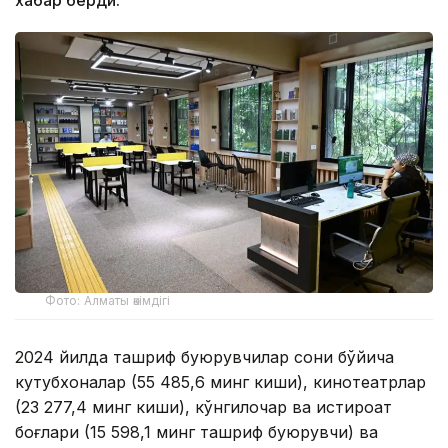
хабар берди.
Фото: Алматы әкімдігі
2024 йилда ташриф буюрувчилар сони бўйича
кутубхоналар (55 485,6 минг киши), кинотеатрлар
(23 277,4 минг киши), кўнгилочар ва истироҳат
боғлари (15 598,1 минг ташриф буюрувчи) ва