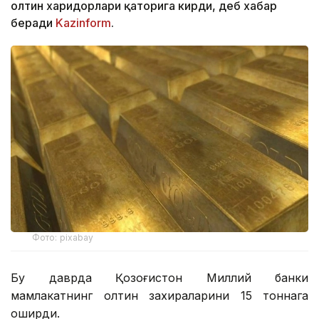
олтин харидорлари қаторига кирди, деб хабар
беради
Kazinform
.
Фото: pixabay
Бу даврда Қозоғистон Миллий банки
мамлакатнинг олтин захираларини 15 тоннага
оширди.