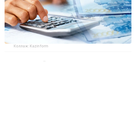
Коллаж: Kazinform
Шунингдек, қайси соҳаларда энг юқори иш ҳақи
борлиги ҳам маълум бўлди.
— Энг юқори кўрсаткич саноат, транспорт
ва омборхона, молиявий ва суғурта
хизматларида — 609 527 тенгедан 657 361
тенгегача. Энг паст кўрсаткич бошқа
турдаги хизматларни кўрсатиш соҳасида
194 032 тенгени ташкил этди, — деди
бошқарма бошлиғи ўринбосари Айбек
Абилдаев.