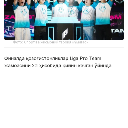
Фото: Спорт ва жисмоний тарбия қўмитаси
Финалда қозоғистонликлар Liga Pro Team
жамоасини 2:1 ҳисобида қийин кечган ўйинда
мағлуб этиб, мусобақанинг олтин медалини қўлга
киритишди.