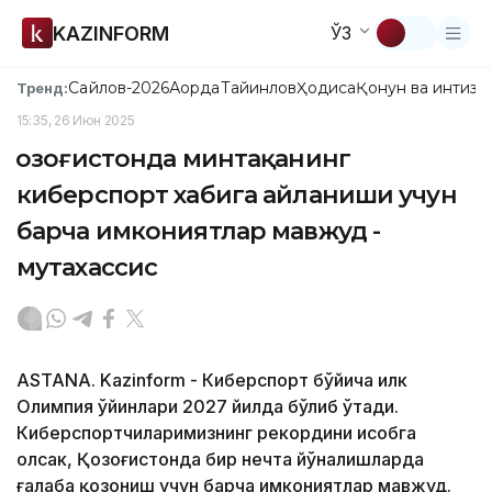
KAZINFORM
ЎЗ
Сайлов-2026
Ақорда
Тайинлов
Ҳодиса
Қонун ва интизо
Тренд:
15:35, 26 Июн 2025
Қозоғистонда минтақанинг
киберспорт хабига айланиши учун
барча имкониятлар мавжуд -
мутахассис
ASTANA. Kazinform - Киберспорт бўйича илк
Олимпия ўйинлари 2027 йилда бўлиб ўтади.
Киберспортчиларимизнинг рекордини ҳисобга
олсак, Қозоғистонда бир нечта йўналишларда
ғалаба қозониш учун барча имкониятлар мавжуд.