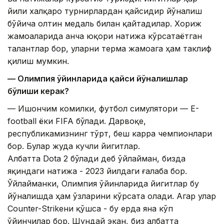
йили халқаро турнирлардан қайсидир йўналиш
бўйича олтин медаль билан қайтадилар. Хориж
жамоаларида анча юқори натижа кўрсатаётган
талантлар бор, уларни терма жамоага ҳам таклиф
қилиш мумкин.
— Олимпия ўйинларида қайси йўналишлар
бўлиши керак?
— Ишончим комилки, футбол симулятори — E-
football ёки FIFA бўлади. Дарвоқе,
республикамизнинг тўрт, беш карра чемпионлари
бор. Булар жуда кучли йигитлар.
Албатта Dota 2 бўлади деб ўйлайман, бизда
яқиндаги натижа - 2023 йилдаги ғалаба бор.
Ўйлайманки, Олимпия ўйинларида йигитлар бу
йўналишда ҳам ўзларини кўрсата олади. Агар улар
Counter-Strikeни қўшса - бу ерда яна кўп
ўйинчилар бор. Шундай экан, биз албатта