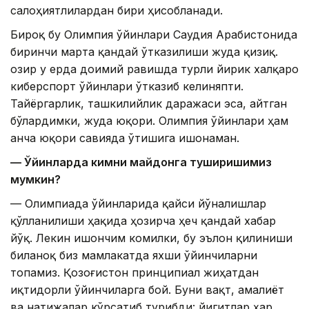
салоҳиятлилардан бири ҳисобланади.
Бироқ бу Олимпия ўйинлари Саудия Арабистонида
биринчи марта қандай ўтказилиши жуда қизиқ.
Ҳозир у ерда доимий равишда турли йирик халқаро
киберспорт ўйинлари ўтказиб келиняпти.
Тайёргарлик, ташкилийлик даражаси эса, айтган
бўлардимки, жуда юқори. Олимпия ўйинлари ҳам
анча юқори савияда ўтишига ишонаман.
— Ўйинларда кимни майдонга туширишимиз
мумкин?
— Олимпиада ўйинларида қайси йўналишлар
қўлланилиши ҳақида ҳозирча ҳеч қандай хабар
йўқ. Лекин ишончим комилки, бу эълон қилиниши
биланоқ биз мамлакатда яхши ўйинчиларни
топамиз. Қозоғистон принципиал жиҳатдан
иқтидорли ўйинчиларга бой. Буни вақт, амалиёт
ва натижалар кўрсатиб турибди: йигитлар ҳар