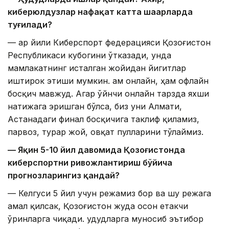
киберюлдузлар нафақат катта шаҳарларда
туғилади?
— Ҳар йили Киберспорт федерацияси Қозоғистон
Республикаси кубогини ўтказади, унда
мамлакатнинг исталган жойидан йигитлар
иштирок этиши мумкин. Ҳам онлайн, ҳам офлайн
босқич мавжуд. Агар ўйнчи онлайн тарзда яхши
натижага эришган бўлса, биз уни Алмати,
Астанадаги финал босқичига таклиф қиламиз,
парвоз, турар жой, овқат пулларини тўлаймиз.
— Яқин 5-10 йил давомида Қозоғистонда
киберспортни ривожлантириш бўйича
прогнозларингиз қандай?
— Келгуси 5 йил учун режамиз бор ва шу режага
амал қилсак, Қозоғистон жуда осон етакчи
ўринларга чиқади. Ҳудудларга муносиб эътибор