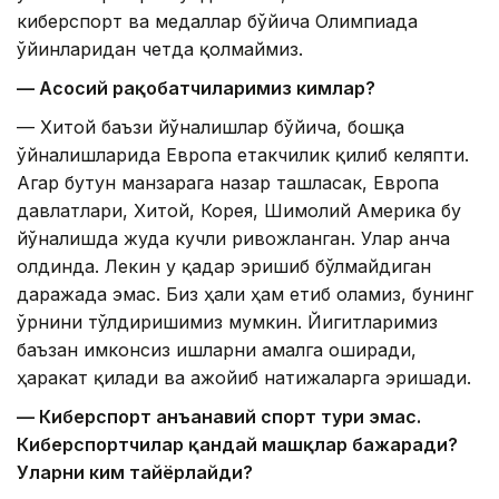
киберспорт ва медаллар бўйича Олимпиада
ўйинларидан четда қолмаймиз.
— Асосий рақобатчиларимиз кимлар?
— Хитой баъзи йўналишлар бўйича, бошқа
ўйналишларида Европа етакчилик қилиб келяпти.
Агар бутун манзарага назар ташласак, Европа
давлатлари, Хитой, Корея, Шимолий Америка бу
йўналишда жуда кучли ривожланган. Улар анча
олдинда. Лекин у қадар эришиб бўлмайдиган
даражада эмас. Биз ҳали ҳам етиб оламиз, бунинг
ўрнини тўлдиришимиз мумкин. Йигитларимиз
баъзан имконсиз ишларни амалга оширади,
ҳаракат қилади ва ажойиб натижаларга эришади.
— Киберспорт анъанавий спорт тури эмас.
Киберспортчилар қандай машқлар бажаради?
Уларни ким тайёрлайди?