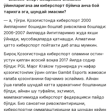
ўйинларигача ҳам киберспорт бўйича анча бой
тарихга эга, шундай эмасми?
— Ҳа, тўғри. Қозоғистонда киберспорт 2000
йилларнинг бошидан бошлаб ривожлана бошлади:
2006–2007 йилларда йигитларимиз жуда яхши
ўйнади, мусобақаларда қатнашди. Алматини
ҳатто киберспорт пойтахти деб аташ мумкин.
Бироқ Қозоғистонда киберспорт оламини остин-
устун қилган асосий воқеа 2017 йилда содир
бўлди: PGL Major Krakow турнирида уч нафар
қозоғистонлик ўрин олган Gambit Esports жамоаси
ғалаба қозонганини барчамиз эслаймиз. Айнан
ўша ғалаба шундай катта ҳаракатнинг бошланиши
бўлди, айнан шу туфайли, эҳтимол,
мамлакатимизда киберспорт федерацияси пайдо
бўлди. Биз саноатни ривожлантиришни,
киберспортни оммалаштиришни ва шундан кейин