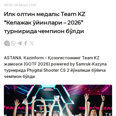
08:05, 09 Август 2026
Илк олтин медаль: Team KZ
“Келажак ўйинлари – 2026”
турнирида чемпион бўлди
ASTANА. Кazinform – Қозоғистоннинг Team KZ
жамоаси (GOTF 2026) powered by Samruk-Kazyna
турнирида Phygital Shooter CS 2 йўналиши бўйича
чемпион бўлди.