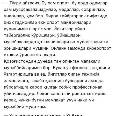
— Тўғри айтасиз. Бу ҳам спорт, бу ерда одамлар
ҳам мусобақалашадилар, медаллар, совринлар,
унвонлар, ҳам бор. Бироқ тайёргарлик сифатида
биз стадионлар ёки спорт майдончалари
қуришимиз шарт эмас. Йигитлар уйда
тайёргарлик кўришлари, ўйнашлари,
мусобақаларда қатнашишлари ва муваффақиятга
эришишлари мумкин. Онлайн замонда киберспорт
етакчи ўринни эгаллади.
Қозоғистондан дунёда тан олинган малакали
мураббийларимиз бор. Булар ўз фаолият соҳасини
ўзгартиришга ва ёш йигитлар билан тажриба
алмашишга, ғалаба қозониш йўлларини амалда
кўрсатишга қарор қилган собиқ профессионал
ўйинчилардир. Лекин саноатни ривожлантириш
керак, чунки бутун мамлакат учун икки-уч
мураббий жуда кам.
— Ҳудудларда ишлар қандай? Ахир,