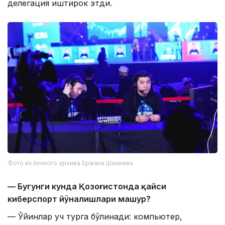
делегация иштирок этди.
Фото из личного архива Ержана Шакеева
— Бугунги кунда Қозоғистонда қайси
киберспорт йўналишлари машҳур?
— Ўйинлар уч турга бўлинади: компьютер,