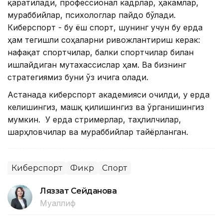
қаратилади, профессионал кадрлар, ҳакамлар,
мураббийлар, психологлар пайдо бўлади.
Киберспорт - бу ёш спорт, шунинг учун бу ерда
ҳам тегишли соҳаларни ривожлантириш керак:
нафақат спортчилар, балки спортчилар билан
ишлайдиган мутахассислар ҳам. Ва бизнинг
стратегиямиз буни ўз ичига олади.
Астанада киберспорт академияси очилди, у ерда
келишингиз, машқ қилишингиз ва ўрганишингиз
мумкин. У ерда стримерлар, таҳлилчилар,
шарҳловчилар ва мураббийлар тайёрланган.
Киберспорт
Фикр
Спорт
Ляззат Сейданова
Муаллиф