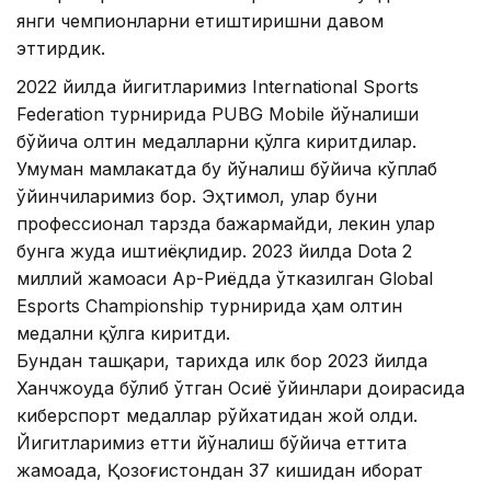
янги чемпионларни етиштиришни давом
эттирдик.
2022 йилда йигитларимиз International Sports
Federation турнирида PUBG Mobile йўналиши
бўйича олтин медалларни қўлга киритдилар.
Умуман мамлакатда бу йўналиш бўйича кўплаб
ўйинчиларимиз бор. Эҳтимол, улар буни
профессионал тарзда бажармайди, лекин улар
бунга жуда иштиёқлидир. 2023 йилда Dota 2
миллий жамоаси Ар-Риёдда ўтказилган Global
Esports Championship турнирида ҳам олтин
медални қўлга киритди.
Бундан ташқари, тарихда илк бор 2023 йилда
Ханчжоуда бўлиб ўтган Осиё ўйинлари доирасида
киберспорт медаллар рўйхатидан жой олди.
Йигитларимиз етти йўналиш бўйича еттита
жамоада, Қозоғистондан 37 кишидан иборат