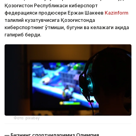
Қозоғистон Республикаси киберспорт
федерацияси продюсери Ержан Шакеев
Kazinform
таҳлилий кузатувчисига Қозоғистонда
киберспортнинг ўтмиши, бугуни ва келажаги ҳақида
гапириб берди.
Фото: pixabay
— Бизнинг спортчиларимиз Олимпия