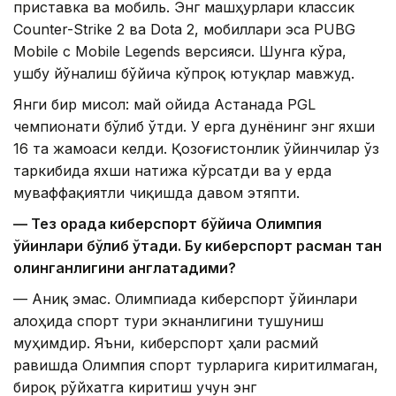
приставка ва мобиль. Энг машҳурлари классик
Counter-Strike 2 ва Dota 2, мобиллари эса PUBG
Mobile с Mobile Legends версияси. Шунга кўра,
ушбу йўналиш бўйича кўпроқ ютуқлар мавжуд.
Янги бир мисол: май ойида Астанада PGL
чемпионати бўлиб ўтди. У ерга дунёнинг энг яхши
16 та жамоаси келди. Қозоғистонлик ўйинчилар ўз
таркибида яхши натижа кўрсатди ва у ерда
муваффақиятли чиқишда давом этяпти.
— Тез орада киберспорт бўйича Олимпия
ўйинлари бўлиб ўтади. Бу киберспорт расман тан
олинганлигини англатадими?
— Аниқ эмас. Олимпиада киберспорт ўйинлари
алоҳида спорт тури экнанлигини тушуниш
муҳимдир. Яъни, киберспорт ҳали расмий
равишда Олимпия спорт турларига киритилмаган,
бироқ рўйхатга киритиш учун энг