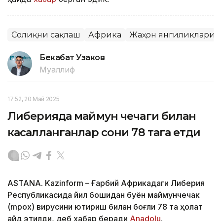
Соғлиқни сақлаш
Африка
Жаҳон янгиликлари
Бекабат Узаков
Муаллиф
17:52, 20 Май 2025
Либерияда маймун чечаги билан
касалланганлар сони 78 тага етди
ASTANA. Kazinform – Ғарбий Африкадаги Либерия
Республикасида йил бошидан буён маймунчечак
(mpox) вирусини юқтириш билан боғлиқ 78 та ҳолат
қайд этилди, деб хабар беради
Anadolu
.