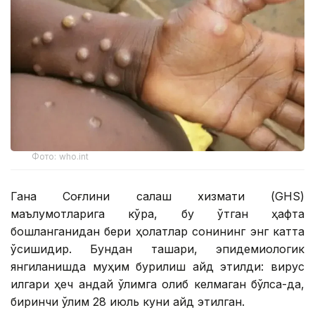
Фото: who.int
Гана Соғлиқни сақлаш хизмати (GHS)
маълумотларига кўра, бу ўтган ҳафта
бошланганидан бери ҳолатлар сонининг энг катта
ўсишидир. Бундан ташқари, эпидемиологик
янгиланишда муҳим бурилиш қайд этилди: вирус
илгари ҳеч қандай ўлимга олиб келмаган бўлса-да,
биринчи ўлим 28 июль куни қайд этилган.