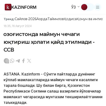
KAZINFORM
ЎЗ
Сайлов-2026
Ақорда
Тайинлов
Ҳодиса
Қонун ва интизо
Тренд:
16:35, 16 Август 2024
Қозоғистонда маймун чечаги
юқтириш ҳолати қайд этилмади -
ССВ
ASTANА. Кazinform - Сўнгги пайтларда дунёнинг
кўплаб мамлакатларида маймун чечаги касаллиги
тарқала бошлади. Шу билан бирга, Қозоғистон
Республикаси Соғлиқни сақлаш вазирлиги йўловчилар
мамлакат чегарасида мунтазам текширилаётганини
таъкидлади.