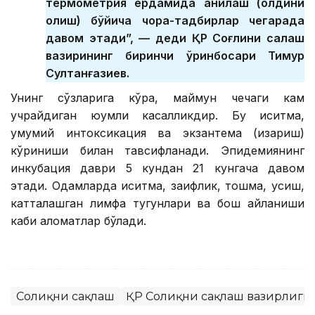
термометрия ёрдамида аниқлаш (олдини
олиш) бўйича чора-тадбирлар чегарада
давом этади”, — деди ҚР Соғлиқни сақлаш
вазирининг биринчи ўринбосари Тимур
Султанғазиев.
Унинг сўзларига кўра, маймун чечаги кам
учрайдиган юқумли касалликдир. Бу иситма,
умумий интоксикация ва экзантема (қизариш)
кўриниши билан тавсифланади. Эпидемиянинг
инкубация даври 5 кундан 21 кунгача давом
этади. Одамларда иситма, заифлик, тошма, қусиш,
катталашган лимфа тугунлари ва бош айланиши
каби аломатлар бўлади.
Соғлиқни сақлаш
ҚР Соғлиқни сақлаш вазирлиги