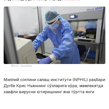
Фото: Anadolu
Миллий соғлиқни сақлаш институти (NPHIL) раҳбари
Дугбе Крис Ньяннинг сўзларига кўра, мамлакатда
хавфли вирусни юқтиришнинг яна тўртта янги
ҳолати аниқланган.
Вирус тарқалишининг олдини олиш чора-