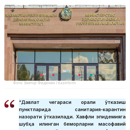
Фото: Виктор Федюнин / Kazinform
“Давлат чегараси орқали ўтказиш
пунктларида санитария-карантин
назорати ўтказилади. Хавфли эпидемияга
шубҳа қилинган беморларни масофавий