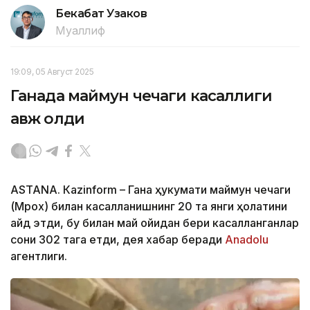
Бекабат Узаков
Муаллиф
19:09, 05 Август 2025
Ганада маймун чечаги касаллиги
авж олди
ASTANА. Кazinform – Гана ҳукумати маймун чечаги
(Мpох) билан касалланишнинг 20 та янги ҳолатини
қайд этди, бу билан май ойидан бери касалланганлар
сони 302 тага етди, дея хабар беради
Аnadolu
агентлиги.