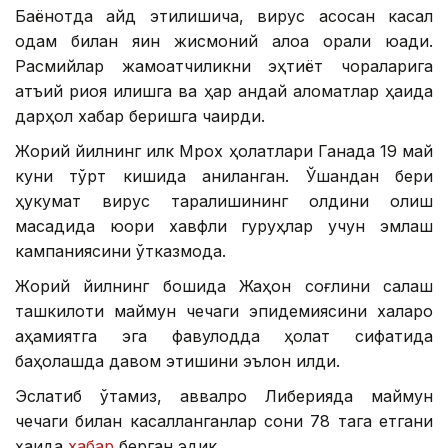
Баёнотда қайд этилишича, вирус асосан касал
одам билан яқин жисмоний алоқа орқали юқади.
Расмийлар жамоатчиликни эҳтиёт чораларига
қатъий риоя қилишга ва ҳар қандай аломатлар ҳақида
дарҳол хабар беришга чақирди.
Жорий йилнинг илк Мрох ҳолатлари Ганада 19 май
куни тўрт кишида аниқланган. Ўшандан бери
ҳукумат вирус тарқалишининг олдини олиш
мақсадида юқори хавфли гуруҳлар учун эмлаш
кампаниясини ўтказмоқда.
Жорий йилнинг бошида Жаҳон соғлиқни сақлаш
ташкилоти маймун чечаги эпидемиясини халқаро
аҳамиятга эга фавқулодда ҳолат сифатида
баҳолашда давом этишини эълон қилди.
Эслатиб ўтамиз, аввалроқ Либерияда маймун
чечаги билан касалланганлар сони 78 тага етгани
ҳақида
хабар
берган эдик.