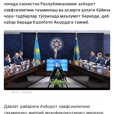
чоғида Қозоғистон Республикасининг ахборот
хавфсизлигини таъминлаш ва ҳозирги ҳолати бўйича
чора-тадбирлар тўғрисида маълумот берилди, деб
хабар беради Каzinform Акордага таяниб.
Фото: Akorda
Давлат раҳбарига Ахборот хавфсизлигини
таъминлаш миллий мувофиқлаштириш маркази,