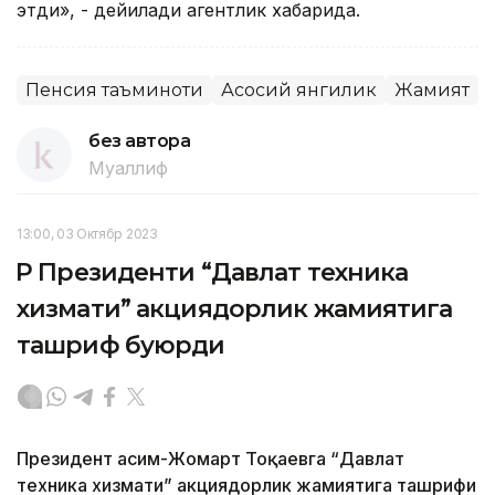
этди», - дейилади агентлик хабарида.
Пенсия таъминоти
Асосий янгилик
Жамият
без автора
Муаллиф
13:00, 03 Октябр 2023
ҚР Президенти “Давлат техника
хизмати” акциядорлик жамиятига
ташриф буюрди
Президент Қасим-Жомарт Тоқаевга “Давлат
техника хизмати” акциядорлик жамиятига ташрифи