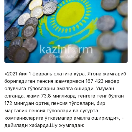
«2021 йил 1 февраль ҳолатига кўра, Ягона жамғариб
бориладиган пенсия жамғармаси 167 423 нафар
олувчига тўловларни амалга оширди. Умуман
олганда, жами 73,8 миллиард тенгега тенг бўлган
172 мингдан ортиқ пенсия тўловлари, бир
марталик пенсия тўловлари ва суғурта
компанияларига ўтказмалар амалга оширилди», -
дейилади хабарда.Шу жумладан: