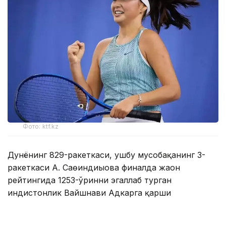
Фото: ktf.kz
Дунёнинг 829-ракеткаси, ушбу мусобақанинг 3-
ракеткаси А. Саөиндиыова финалда жаҳон
рейтингида 1253-ўринни эгаллаб турган
ҳиндистонлик Вайшнави Адкарга қарши
чемпионлик учун кураш олиб борди.
Биринчи партия кескин курашлар остида ўтди,