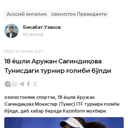
Асосий янгилик
Қозоғистон Президенти
Бекабат Узаков
Муаллиф
09:05, 18 Сентябр 2023
18 ёшли Аружан Сағиндиқова
Тунисдаги турнир ғолиби бўлди
Қозоғистонлик спортчи, 18 ёшли Аружан
Сағиндиқова Монастир (Тунис) ITF турнири ғолиби
бўлди, деб хабар беради Каzinform мухбири.