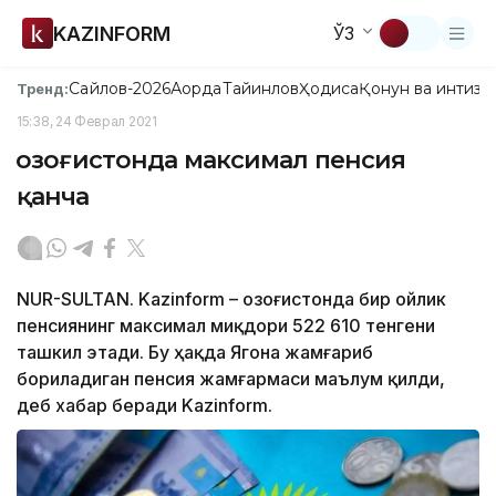
KAZINFORM
ЎЗ
Сайлов-2026
Ақорда
Тайинлов
Ҳодиса
Қонун ва интизо
Тренд:
15:38, 24 Феврал 2021
Қозоғистонда максимал пенсия
қанча
NUR-SULTAN. Kazinform – Қозоғистонда бир ойлик
пенсиянинг максимал миқдори 522 610 тенгени
ташкил этади. Бу ҳақда Ягона жамғариб
бориладиган пенсия жамғармаси маълум қилди,
деб хабар беради Kazinform.