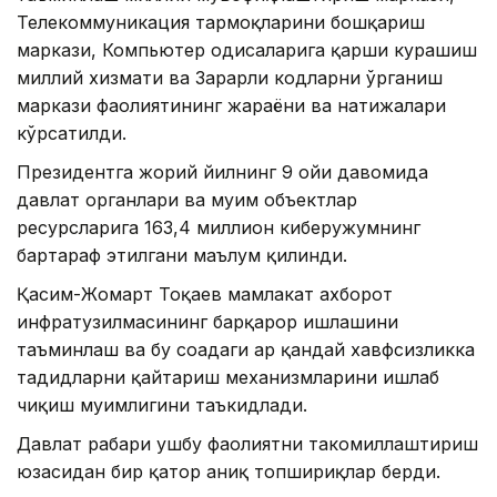
Телекоммуникация тармоқларини бошқариш
маркази, Компьютер ҳодисаларига қарши курашиш
миллий хизмати ва Зарарли кодларни ўрганиш
маркази фаолиятининг жараёни ва натижалари
кўрсатилди.
Президентга жорий йилнинг 9 ойи давомида
давлат органлари ва муҳим объектлар
ресурсларига 163,4 миллион киберҳужумнинг
бартараф этилгани маълум қилинди.
Қасим-Жомарт Тоқаев мамлакат ахборот
инфратузилмасининг барқарор ишлашини
таъминлаш ва бу соҳадаги ҳар қандай хавфсизликка
таҳдидларни қайтариш механизмларини ишлаб
чиқиш муҳимлигини таъкидлади.
Давлат раҳбари ушбу фаолиятни такомиллаштириш
юзасидан бир қатор аниқ топшириқлар берди.