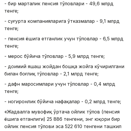
- бир марталик пенсия тўловлари - 49,6 млрд
тенге;
- суғурта компанияларига ўтказмалар - 9,1 млрд
тенге;
- пенсия ёшига етганлик учун тўловлар - 6,5 млрд
тенге;
- мерос бўйича тўловлар - 5,9 млрд тенге;
- доимий яшаш жойдан бошқа жойга кўчирилгани
билан боғлиқ тўловлар - 2,1 млрд тенге;
- дафн маросимлари учун тўловлар - 0,4 млрд
тенге;
- ногиронлик бўйича нафақалар - 0,2 млрд тенге;
«Жадвалга мувофиқ ўртача ойлик тўлов (пенсия
ёшига етганлиги) 25 886 тенгени, энг юқори бир
ойлик пенсия тўлови эса 522 610 тенгени ташкил