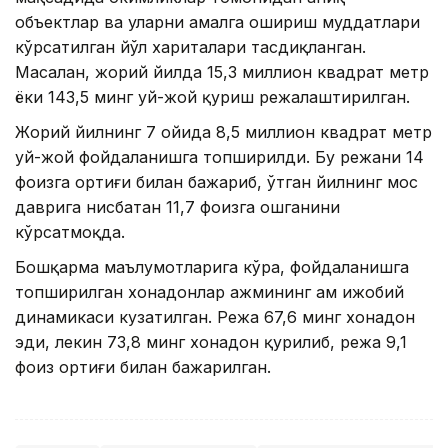
объектлар ва уларни амалга ошириш муддатлари
кўрсатилган йўл хариталари тасдиқланган.
Масалан, жорий йилда 15,3 миллион квадрат метр
ёки 143,5 минг уй-жой қуриш режалаштирилган.
Жорий йилнинг 7 ойида 8,5 миллион квадрат метр
уй-жой фойдаланишга топширилди. Бу режани 14
фоизга ортиғи билан бажариб, ўтган йилнинг мос
даврига нисбатан 11,7 фоизга ошганини
кўрсатмоқда.
Бошқарма маълумотларига кўра, фойдаланишга
топширилган хонадонлар ҳажмининг ҳам ижобий
динамикаси кузатилган. Режа 67,6 минг хонадон
эди, лекин 73,8 минг хонадон қурилиб, режа 9,1
фоиз ортиғи билан бажарилган.