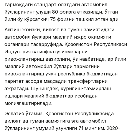
тармоқдаги стандарт ҳолатдаги автомобил
йўлларининг улуши 80 фоизга етказилди. Ўтган
йили бу кўрсаткич 75 фоизни ташкил этган эди.
Айтиш жоизки, вилоят ва туман аҳамиятидаги
автомобил йўллари маҳаллий ижро ҳокимияти
органлари тасарруфида. Қозоғистон Республикаси
Индустрия ва инфратузилмаларни
ривожлантириш вазирлиги, ўз навбатида, ҳар йили
маҳаллий автомобил йўллари тармоғини
ривожлантириш учун республика бюджетидан
паритет асосда мақсадли трансфертларни
ажратади. Шунингдек, қурилиш-таъмирлаш
ишлари маҳаллий бюджетлар ҳисобидан
молиялаштирилади.
Эслатиб ўтамиз, Қозоғистон Республикасида
вилоят ва туман аҳамиятига эга автомобил
йўлларининг умумий узунлиги 71 минг км. 2020-