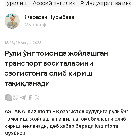
Қурилиш
Асосий янгилик
ҚР Индустрия ва ин
Жарасқан Нұрыбаев
Муаллиф
18:43, 29 Август 2023
Рули ўнг томонда жойлашган
транспорт воситаларини
Қозоғистонга олиб кириш
тақиқланади
ASTANА. Кazinform – Қозоғистон ҳудудига рули ўнг
томонида жойлашган енгил автомобилларни олиб
кириш чекланади, деб хабар беради Кazinform
мухбири.