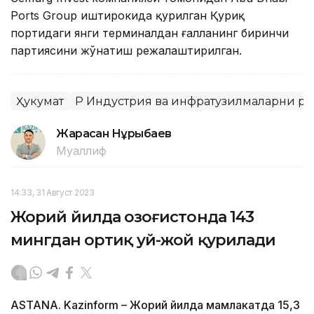
Ports Group иштирокида қурилган Қуриқ
портидаги янги терминалдан ғалланинг биринчи
партиясини жўнатиш режалаштирилган.
Ҳукумат
ҚР Индустрия ва инфратузилмаларни 
Жарасқан Нұрыбаев
Муаллиф
14:33, 31 Август 2023
Жорий йилда Қозоғистонда 143
мингдан ортиқ уй-жой қурилади
ASTANA. Kazinform – Жорий йилда мамлакатда 15,3