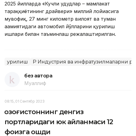
2025 йилларда «Кучли ҳудудлар – мамлакат
тараққиётининг драйвери» миллий лойиҳасига
мувофиқ, 27 минг километр вилоят ва туман
аҳамиятидаги автомобил йўлларини қурилиш
ишлари билан таъминлаш режалаштирилган.
Қурилиш
ҚР Индустрия ва инфратузилмаларни 
без автора
Муаллиф
08:15, 01 Сентябр 2023
Қозоғистоннинг денгиз
портларидаги юк айланмаси 12
фоизга ошди