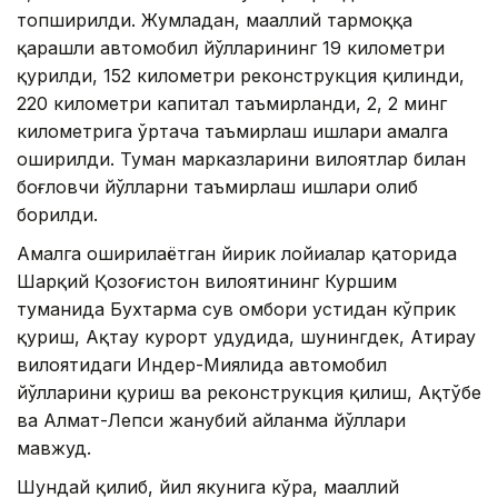
топширилди. Жумладан, маҳаллий тармоққа
қарашли автомобил йўлларининг 19 километри
қурилди, 152 километри реконструкция қилинди,
220 километри капитал таъмирланди, 2, 2 минг
километрига ўртача таъмирлаш ишлари амалга
оширилди. Туман марказларини вилоятлар билан
боғловчи йўлларни таъмирлаш ишлари олиб
борилди.
Амалга оширилаётган йирик лойиҳалар қаторида
Шарқий Қозоғистон вилоятининг Куршим
туманида Бухтарма сув омбори устидан кўприк
қуриш, Ақтау курорт ҳудудида, шунингдек, Атирау
вилоятидаги Индер-Миялида автомобил
йўлларини қуриш ва реконструкция қилиш, Ақтўбе
ва Алмат-Лепси жанубий айланма йўллари
мавжуд.
Шундай қилиб, йил якунига кўра, маҳаллий