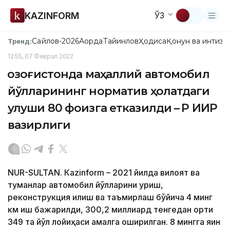
KAZINFORM
ЎЗ
Сайлов-2026
Ақорда
Тайинлов
Ҳодиса
Қонун ва интизо
Тренд:
12:55, 07 Феврал 2022
Қозоғистонда маҳаллий автомобил
йўлларининг норматив ҳолатдаги
улуши 80 фоизга етказилди – ҚР ИИР
вазирлиги
NUR-SULTAN. Кazinform – 2021 йилда вилоят ва
туманлар автомобил йўлларини қуриш,
реконструкция қилиш ва таъмирлаш бўйича 4 минг
км иш бажарилди, 300,2 миллиард тенгедан ортиқ
349 та йўл лойиҳаси амалга оширилган. 8 мингга яқин