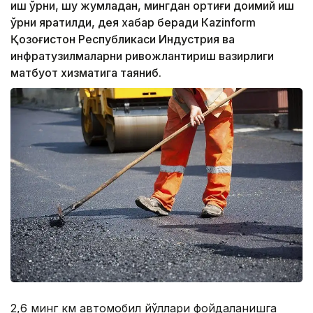
иш ўрни, шу жумладан, мингдан ортиғи доимий иш
ўрни яратилди, дея хабар беради Кazinform
Қозоғистон Республикаси Индустрия ва
инфратузилмаларни ривожлантириш вазирлиги
матбуот хизматига таяниб.
2,6 минг км автомобил йўллари фойдаланишга