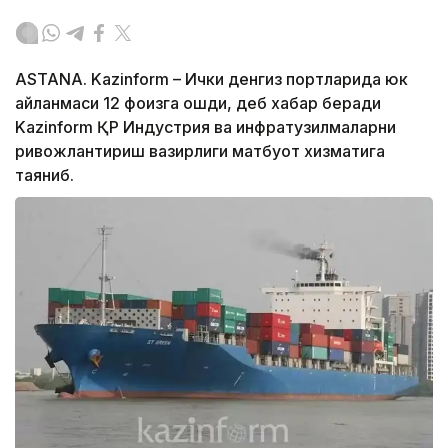
ASTANA. Kazinform – Ички денгиз портларида юк
айланмаси 12 фоизга ошди, деб хабар беради
Kazinform ҚР Индустрия ва инфратузилмаларни
ривожлантириш вазирлиги матбуот хизматига
таяниб.