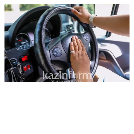
Ashyq НҲА порталида эълон қилинган Индустрия
ва инфратузилмаларни ривожлантириш
вазирининг буйруғи лойиҳасида «Рули ўнг томонда
жойлашган енгил автомобилларни Қозоғистон
Республикаси ҳудудига олиб киришни олти ой