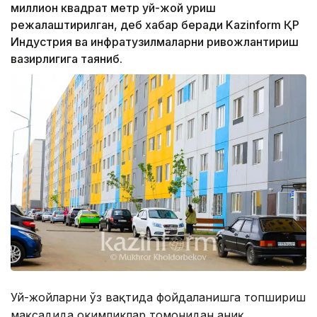
миллион квадрат метр уй-жой қуриш
режалаштирилган, деб хабар беради Kazinform ҚР
Индустрия ва инфратузилмаларни ривожлантириш
вазирлигига таяниб.
Уй-жойларни ўз вақтида фойдаланишга топшириш
мақсадида ҳокимликлар томонидан аниқ