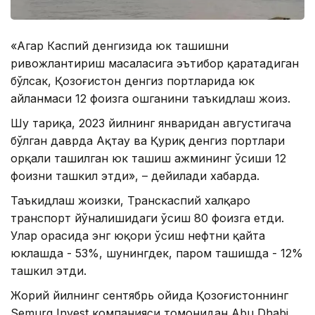
«Агар Каспий денгизида юк ташишни
ривожлантириш масаласига эътибор қаратадиган
бўлсак, Қозоғистон денгиз портларида юк
айланмаси 12 фоизга ошганини таъкидлаш жоиз.
Шу тариқа, 2023 йилнинг январидан августигача
бўлган даврда Ақтау ва Қуриқ денгиз портлари
орқали ташилган юк ташиш ҳажмининг ўсиши 12
фоизни ташкил этди», – дейилади хабарда.
Таъкидлаш жоизки, Транскаспий халқаро
транспорт йўналишидаги ўсиш 80 фоизга етди.
Улар орасида энг юқори ўсиш нефтни қайта
юклашда - 53%, шунингдек, паром ташишда - 12%
ташкил этди.
Жорий йилнинг сентябрь ойида Қозоғистоннинг
Semurg Invest компанияси томонидан Abu Dhabi