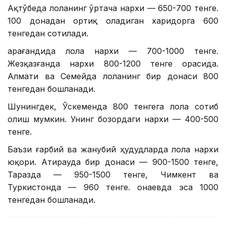
Ақтўбеда лоланинг ўртача нархи — 650-700 тенге.
100 донадан ортиқ оладиган харидорга 600
тенгедан сотилади.
Қарағандида лола нархи — 700-1000 тенге.
Жезқазғанда нархи 800-1200 тенге орасида.
Алмати ва Семейда лоланинг бир донаси 800
тенгедан бошланади.
Шунингдек, Ўскеменда 800 тенгега лола сотиб
олиш мумкин. Унинг бозордаги нархи — 400-500
тенге.
Баъзи ғарбий ва жанубий ҳудудларда лола нархи
юқори. Атирауда бир донаси — 900-1500 тенге,
Таразда — 950-1500 тенге, Чимкент ва
Туркистонда — 960 тенге. Қонаевда эса 1000
тенгедан бошланади.