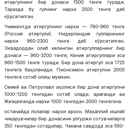
атиргулнинг бир донаси 1500 тенге туради.
Таразда бу гулнинг нархи 2500 тенге деб
кўрсатилган.
Чимкентда атиргулнинг нархи — 780-960 тенге
(Россия атиргули). Нидерландия гулларининг
нархи 960-2300 тенге деб кўрсатилган.
Эквадордан олиб келинган атиргулларнинг бир
донаси — 960-3200 тенге, Кения атиргуллари эса
960-1500 тенге туради. Бир дона атиргул эса 1725
тенгега баҳоланади. Пионсимон атиргулни 2000
тенгега сотиб олиш мумкин.
Семей ва Петропавл аҳолиси бир дона атиргулни
1000-1200 тенгедан сотиб олади. Қарағанди ва
Жезқазғанда нархи 1000 тенгедан 2000 тенгегача.
Қостанайда лолалар нархи арзон. Маҳаллий ишлаб
чиқарувчилар бир донасини улгуржи сотувчиларга
350 тенгедан сотадилар. Чакана савдода эса 560-