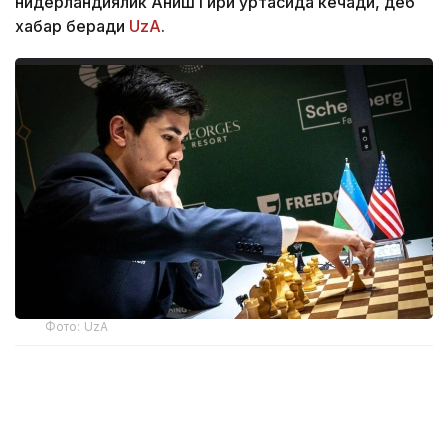
нидерландиялик Аниш Гири ўртасида кечади, деб
хабар беради
UzA
.
Фото: UzA
Бугунги баҳсда Жавоҳирнинг Гирига қарши қора
доналарда ҳаракатланиши Синдоровга бир оз
ноқулайлик туғдираётганини ҳисобга олсак, ўйин