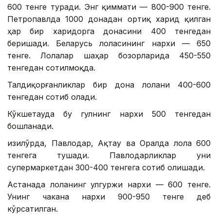
600 тенге туради. Энг қиммати — 800-900 тенге.
Петропавлда 1000 донадан ортиқ харид қилган
ҳар бир харидорга донасини 400 тенгедан
беришади. Беларусь лоласининг нархи — 650
тенге. Лолалар шаҳар бозорларида 450-550
тенгедан сотилмоқда.
Талдиқорғанликлар бир дона лолани 400-600
тенгедан сотиб олади.
Кўкшетауда бу гулнинг нархи 500 тенгедан
бошланади.
Қизилўрда, Павлодар, Ақтау ва Оралда лола 600
тенгега тушади. Павлодарликлар уни
супермаркетдан 300-400 тенгега сотиб олишади.
Астанада лоланинг улгуржи нархи — 600 тенге.
Унинг чакана нархи 900-950 тенге деб
кўрсатилган.