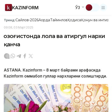
KAZINFORM
ЎЗ
Сайлов-2026
Ақорда
Тайинлов
Ҳодиса
Қонун ва интизо
Тренд:
09:08, 03 Март 2025
Қозоғистонда лола ва атиргул нархи
қанча
ASTANА. Кazinform – 8 март байрами арафасида
Каzinform оммабоп гуллар нархларини солиштирди.