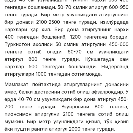
тенгедан бошланади. 50-70 смлик атиргул 600-950
тенге туради. Бир метр узунликдаги атиргулнинг
бир донаси 2100-2500 тенге туради. Қизилўрдада
нархлари ҳар хил. Бир дона атиргулнинг нархи
400 тенгедан бошланиб, 1200 тенгегача боради.
Туркистон аҳолиси 50 смлик атиргулни 450-600
тенгега сотиб олади. 60-70 см узунликдаги
атиргул 800 тенге туради. Кўкшетауда ҳам
нархлар 500 тенгедан бошланади. Нидерланд
атиргуллари 1000 тенгедан сотилмоқда.
Мамлакат пойтахтида атиргулларнинг донасини
эмас, балки дастасини сотиб олиш афзалроқдир. У
ерда 40-70 см узунликдаги бир дона атиргул 450-
700 тенге туради. Узунроғини 800 тенгега,
пионсимон атиргулни 2100 тенгега сотиб олиш
мумкин. Бир метр узунликдаги қизил, тўқ қизил
ёки пушти рангли атиргул 2000 тенге туради.