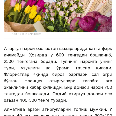
Коллаж: Kazinform
Атиргул нархи Қозоғистон шаҳарларида катта фарқ
қилмайди. Ҳозирда у 600 тенгедан бошланиб,
2500 тенгегача боради. Гулнинг нархига унинг
тури, узунлиги ва ўрами таъсир қилади.
Флористлар яқинда бироз барглари сал эгри
бўлган француз атиргуллари талабга эга
эканлигини хабар қилишди. Бир донаси нархи 700
тенгедан бошланади. Оддий атиргул донаси эса
баъзан 400-500 тенге туради.
Алматида арзон атиргулларни топиш мумкин. У
ерда 40 см узунликдаги гулнинг нархи 300-400