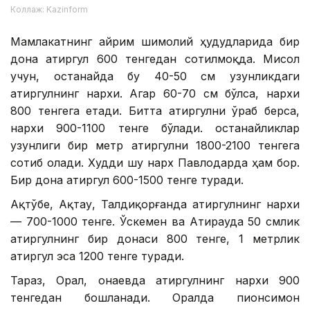
Коллаж: Kazinform
Мамлакатнинг айрим шимолий ҳудудларида бир
дона атиргул 600 тенгедан сотилмоқда. Мисол
учун, Қостанайда бу 40-50 см узунликдаги
атиргулнинг нархи. Агар 60-70 см бўлса, нархи
800 тенгега етади. Битта атиргулни ўраб берса,
нархи 900-1100 тенге бўлади. Қостанайликлар
узунлиги бир метр атиргулни 1800-2100 тенгега
сотиб олади. Худди шу нарх Павлодарда ҳам бор.
Бир дона атиргул 600-1500 тенге туради.
Ақтўбе, Ақтау, Талдиқорғанда атиргулнинг нархи
— 700-1000 тенге. Ўскемен ва Атирауда 50 смлик
атиргулнинг бир донаси 800 тенге, 1 метрлик
атиргул эса 1200 тенге туради.
Тараз, Орал, Қонаевда атиргулнинг нархи 900
тенгедан бошланади. Оралда пионсимон