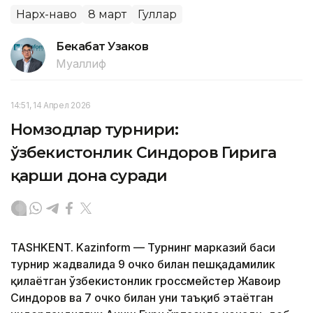
Нарх-наво
8 март
Гуллар
Бекабат Узаков
Муаллиф
14:51, 14 Апрел 2026
Номзодлар турнири:
ўзбекистонлик Синдоров Гирига
қарши дона суради
TASHKENT. Kazinform — Турнинг марказий баҳси
турнир жадвалида 9 очко билан пешқадамилик
қилаётган ўзбекистонлик гроссмейстер Жавоҳир
Синдоров ва 7 очко билан уни таъқиб этаётган