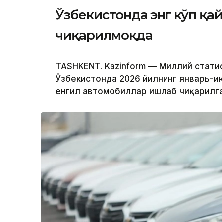
Ўзбекистонда энг кўп қ
чиқарилмоқда
TASHKENT. Kazinform — Миллий стати
Ўзбекистонда 2026 йилнинг январь-и
енгил автомобиллар ишлаб чиқарилга