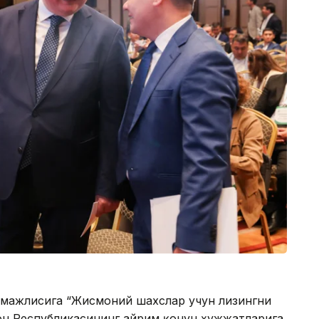
 мажлисига “Жисмоний шахслар учун лизингни
он Республикасининг айрим қонун ҳужжатларига