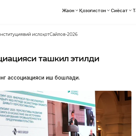
Жаҳон
Қозоғистон
Сиёсат
Т
нституциявий ислоҳот
Сайлов-2026
оциацияси ташкил этилди
зинг ассоциацияси иш бошлади.