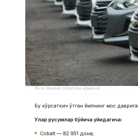
Фото: Миллий статистика қўмитаси
Бу кўрсаткич ўтган йилнинг мос даврига
Улар русумлар бўйича қуйидагича:
Cobalt — 82 951 дона;