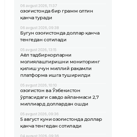
06 avgust 2026, 11:37
Қозоғистонда бир грамм олтин
қанча туради
06 avgust 2026, 09:38
Бугун Қозоғистонда доллар қанча
тенгедан сотилади
05 avgust 2026, 13:15
Аёл тадбиркорларни
молиялаштиришни мониторинг
қилиш учун миллий рақамли
платформа ишга туширилди
05 avgust 2026, 10:10
Қозоғистон ва Ўзбекистон
ўртасидаги савдо айланмаси 2,7
миллиард доллардан ошди
05 avgust 2026, 09:36
5 август куни Қозоғистонда доллар
қанча тенгедан сотилади
04 avgust 2026, 09:36