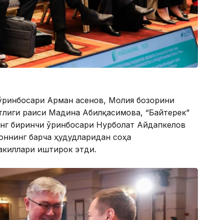
ринбосари Арман Қасенов, Молия бозорини
тлиги раиси Мадина Абилқасимова, “Байтерек”
нг биринчи ўринбосари Нурболат Айдапкелов
тоннинг барча ҳудудларидан соҳа
акиллари иштирок этди.