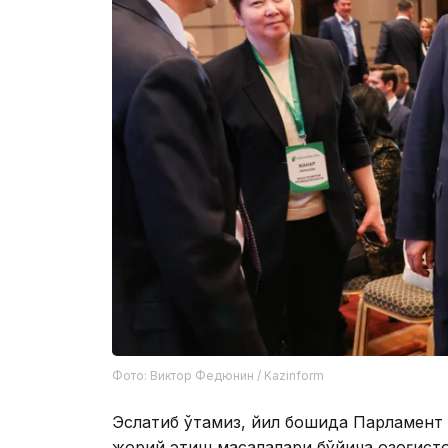
Фото: Виктор Федюнин / Kazinform
Эслатиб ўтамиз, йил бошида Парламент
жорий этиш масалалари бўйича Қозоғист