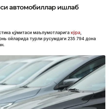
айси автомобиллар ишлаб
стика қўмитаси маълумотларига
кўра
,
юнь ойларида турли русумдаги 235 794 дона
н.