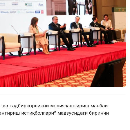
оат ва тадбиркорликни молиялаштириш манбаи
лантириш истиқболлари” мавзусидаги биринчи