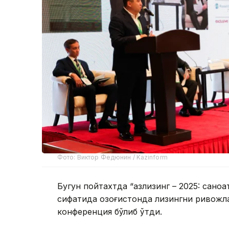
Фото: Виктор Федюнин / Kazinform
Бугун пойтахтда “Қазлизинг – 2025: сан
сифатида Қозоғистонда лизингни ривож
конференция бўлиб ўтди.