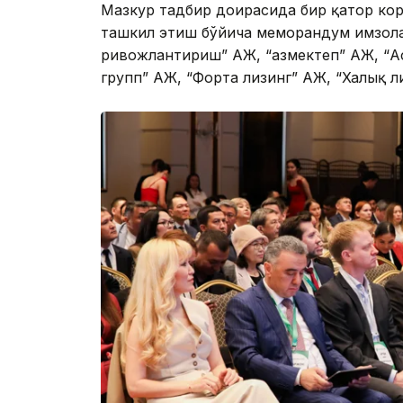
Мазкур тадбир доирасида бир қатор ко
ташкил этиш бўйича меморандум имзол
ривожлантириш” АЖ, “Қазмектеп” АЖ, “
групп” АЖ, “Форта лизинг” АЖ, “Халық ли