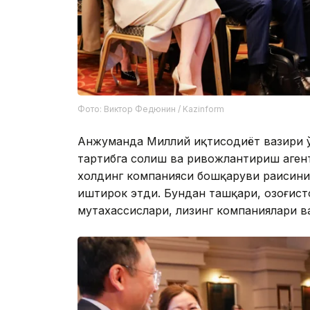
Фото: Виктор Федюнин / Kazinform
Анжуманда Миллий иқтисодиёт вазири ў
тартибга солиш ва ривожлантириш аген
холдинг компанияси бошқаруви раисини
иштирок этди. Бундан ташқари, Қозоғис
мутахассислари, лизинг компаниялари в