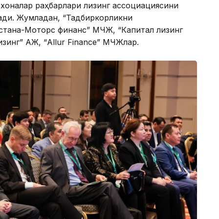
рхоналар раҳбарлари лизинг ассоциациясини
ади. Жумладан, “Тадбиркорликни
Астана-Моторс финанс” МЧЖ, “Капитал лизинг
зинг” АЖ, “Allur Finance” МЧЖлар.