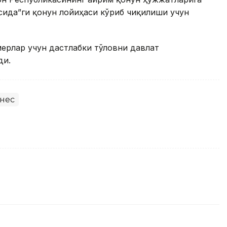
сида”ги қонун лойиҳаси кўриб чиқилиши учун
мерлар учун дастлабки тўловни давлат
ди.
нес