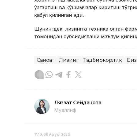
ўзгартиш ва қўшимчалар киритиш тўғри
қабул қилинган эди.
Шунингдек, лизингга техника олган фер
томонидан субсидиялаши маълум қилин
Саноат
Лизинг
Тадбиркорлик
Биз
Ляззат Сейданова
Муаллиф
11:10, 06 Август 2026