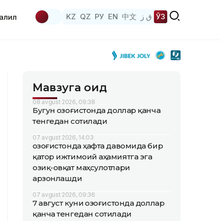
KZ
QZ
РУ
EN
中文
ق ز
ЎЗ
аҳлил
Мавзуга оид
08 avgust 2026, 09:38
Бугун Қозоғистонда доллар қанча
тенгедан сотилади
07 avgust 2026, 14:03
Қозоғистонда ҳафта давомида бир
қатор ижтимоий аҳамиятга эга
озиқ-овқат маҳсулотлари
арзонлашди
07 avgust 2026, 09:36
7 август куни Қозоғистонда доллар
қанча тенгедан сотилади