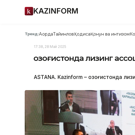
KAZINFORM
Ақорда
Тайинлов
Ҳодиса
Қонун ва интизом
Ко
Тренд:
17:38, 28 Май 2025
Қозоғистонда лизинг асс
ASTANA. Kazinform – Қозоғистонда ли