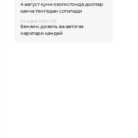
4 август куни Қозоғистонда доллар
қанча тенгедан сотилади
03 avgust 2026, 11:10
Бензин, дизель ва автогаз
нархлари қандай