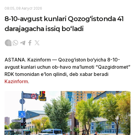
08:05, 08 Август 2026
8-10-avgust kunlari Qozog‘istonda 41
darajagacha issiq bo‘ladi
ASTANA. Kazinform — Qozog‘iston bo‘yicha 8-10-
avgust kunlari uchun ob-havo ma’lumoti “Qazgidromet”
RDK tomonidan e’lon qilindi, deb xabar beradi
Kazinform
.