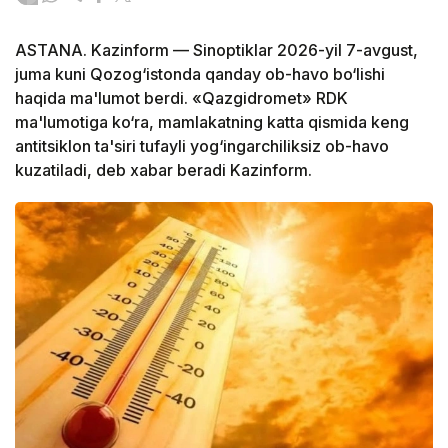
ASTANA. Kazinform — Sinoptiklar 2026-yil 7-avgust,
juma kuni Qozog‘istonda qanday ob-havo bo‘lishi
haqida ma'lumot berdi. «Qazgidromet» RDK
ma'lumotiga ko‘ra, mamlakatning katta qismida keng
antitsiklon ta'siri tufayli yog‘ingarchiliksiz ob-havo
kuzatiladi, deb xabar beradi Kazinform.