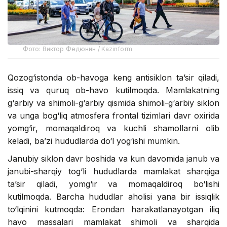
Фото: Виктор Федюнин / Kazinform
Qozog‘istonda ob-havoga keng antisiklon ta’sir qiladi,
issiq va quruq ob-havo kutilmoqda. Mamlakatning
g‘arbiy va shimoli-g‘arbiy qismida shimoli-g‘arbiy siklon
va unga bog‘liq atmosfera frontal tizimlari davr oxirida
yomg‘ir, momaqaldiroq va kuchli shamollarni olib
keladi, ba’zi hududlarda do‘l yog‘ishi mumkin.
Janubiy siklon davr boshida va kun davomida janub va
janubi-sharqiy tog‘li hududlarda mamlakat sharqiga
ta’sir qiladi, yomg‘ir va momaqaldiroq bo‘lishi
kutilmoqda. Barcha hududlar aholisi yana bir issiqlik
to‘lqinini kutmoqda: Erondan harakatlanayotgan iliq
havo massalari mamlakat shimoli va sharqida