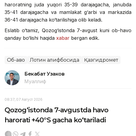
haroratning juda yuqori 35-39 darajagacha, janubda
35-41 darajagacha va mamlakat g‘arbi va markazida
36-41 darajagacha ko‘tarilishiga olib keladi.
Eslatib o‘tamiz, Qozog‘istonda 7-avgust kuni ob-havo
qanday bo‘lishi haqida
xabar
bergan edik.
Об-ҳаво
Лотин алифбосида
Қазгидромет
Бекабат Узаков
Муаллиф
08:37, 07 Август 2026
Qozog‘istonda 7-avgustda havo
harorati +40°S gacha ko‘tariladi