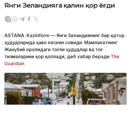
Янги Зеландияга қалин қор ёғди
ASTANA. Kazinform
—
Янги Зеландиянинг бир қатор
ҳудудларида ҳаво кескин совиди. Мамлакатнинг
Жанубий оролидаги тоғли ҳудудлар ва тоғ
тизмаларини қор қоплади, деб хабар беради
The
Guardian.