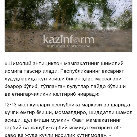
«Шимолий антициклон мамлакатнинг шимолий
қисмига таъсир қилади. Республиканинг аксарият
ҳудудларида кун исиши билан ҳаво массалари
беқарор бўлиб, тўпланган булутлар пайдо бўлиши
ва ёғингарчиликни келтириб чиқаради:
12-13 июл кунлари республика маркази ва шарқида
кучли ёмғир ёғиши, момақалдироқ, шиддатли шамол
эсиши, дўл ёғиши мумкин. Фақат мамлакатнинг
ғарбий ва жануби-ғарбий қисмида ёмғирсиз об-
ҳаво ва жуда кучли иссиқлик кутилмоқда», -