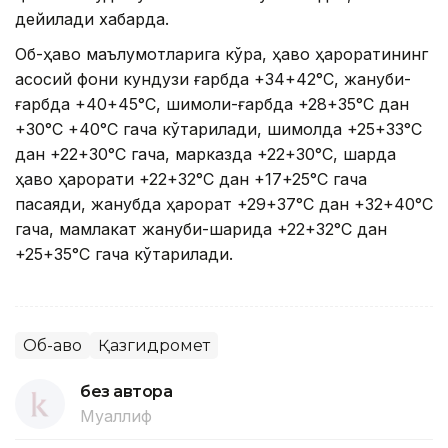
дейилади хабарда.
Об-ҳаво маълумотларига кўра, ҳаво ҳароратининг
асосий фони кундузи ғарбда +34+42°С, жануби-
ғарбда +40+45°С, шимоли-ғарбда +28+35°С дан
+30°С +40°С гача кўтарилади, шимолда +25+33°С
дан +22+30°С гача, марказда +22+30°С, шарқда
ҳаво ҳарорати +22+32°С дан +17+25°С гача
пасаяди, жанубда ҳарорат +29+37°С дан +32+40°С
гача, мамлакат жануби-шарқида +22+32°С дан
+25+35°С гача кўтарилади.
Об-ҳаво
Қазгидромет
без автора
Муаллиф