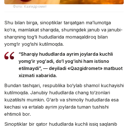
Фото: Казгидромет
Shu bilan birga, sinoptiklar tarqatgan ma’lumotga
ko‘ra, mamlakat sharqida, shuningdek janub va janubi-
sharqning tog‘li hududlarida momaqaldiroq bilan
yomg‘ir yog‘ishi kutilmoqda.
“Sharqiy hududlarda ayrim joylarda kuchli
yomg‘ir yog‘adi, do‘l yog‘ishi ham istisno
etilmaydi”, — deyiladi «Qazgidromet» matbuot
xizmati xabarida.
Bundan tashqari, respublika bo‘ylab shamol kuchayishi
kutilmoqda. Janubiy hududlarda chang to‘zonlari
kuzatilishi mumkin. G‘arb va shimoliy hududlarda esa
kechasi va ertalab ayrim joylarda tuman tushishi
ehtimoli bor.
Sinoptiklar bir qator hududlarda kuchli issiq saqlanib