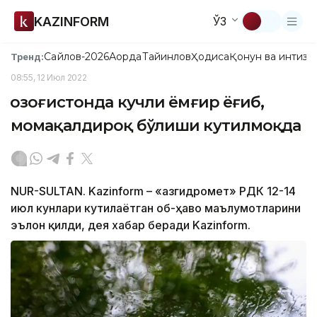
KAZINFORM
ЎЗ
Сайлов-2026
Ақорда
Тайинлов
Ҳодиса
Қонун ва интизо
Тренд:
08:55, 12 Июл 2022
Қозоғистонда кучли ёмғир ёғиб,
момақалдироқ бўлиши кутилмоқда
NUR-SULTAN. Kazinform – «Қазгидромет» РДК 12-14
июл кунлари кутилаётган об-ҳаво маълумотларини
эълон қилди, дея хабар беради Kazinform.