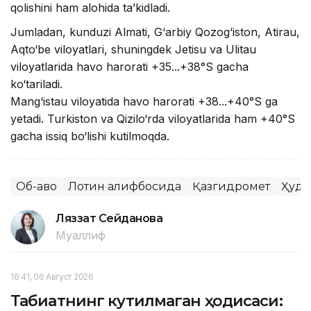
qolishini ham alohida ta’kidladi.
Jumladan, kunduzi Almati, G‘arbiy Qozog‘iston, Atirau,
Aqto‘be viloyatlari, shuningdek Jetisu va Ulitau
viloyatlarida havo harorati +35...+38°S gacha
ko‘tariladi.
Mang‘istau viloyatida havo harorati +38...+40°S ga
yetadi. Turkiston va Qizilo‘rda viloyatlarida ham +40°S
gacha issiq bo‘lishi kutilmoqda.
Об-ҳаво
Лотин алифбосида
Қазгидромет
Ҳуду
Ляззат Сейданова
Муаллиф
16:41, 06 Август 2026
Табиатнинг кутилмаган ҳодисаси: