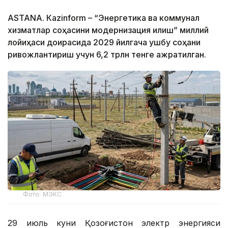
ASTANА. Кazinform – “Энергетика ва коммунал
хизматлар соҳасини модернизация қилиш” миллий
лойиҳаси доирасида 2029 йилгача ушбу соҳани
ривожлантириш учун 6,2 трлн тенге ажратилган.
Фото: МЭКС
29 июль куни Қозоғистон электр энергияси