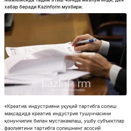
хабар беради Kazinform мухбири.
«Креатив индустрияни ҳуқуқий тартибга солиш
мақсадида креатив индустрия тушунчасини
қонунчилик билан мустаҳкамлаш, ушбу субъектлар
фаолиятини тартибга солишнинг асосий