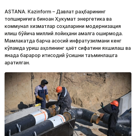
ASTANА. Кazinform – Давлат раҳбарининг
топшириғига биноан Ҳукумат энергетика ва
коммунал хизматлар соҳаларини модернизация
қилиш бўйича миллий лойиҳани амалга оширмоқда.
Мамлакатда барча асосий инфратузилмани кенг
кўламда қуриш аҳолининг ҳаёт сифатини яхшилаш ва
янада барқарор иқтисодий ўсишни таъминлашга
қаратилган.