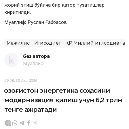
жорий этиш бўйича бир қатор тузатишлар
киритилди.
Муаллиф: Руслан Ғаббасов
Мажилис
Иқтисодиёт
ҚР Миллий иқтисодиёт в
без автора
Муаллиф
09:08, 30 Июл 2026
Қозоғистон энергетика соҳасини
модернизация қилиш учун 6,2 трлн
тенге ажратади