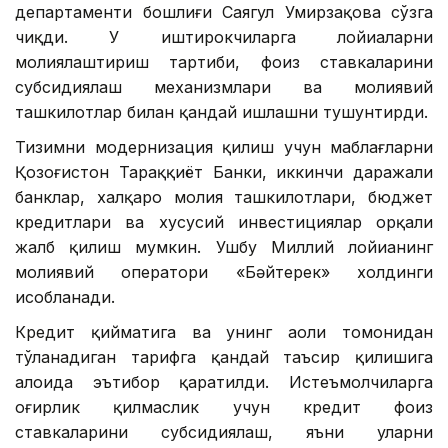
департаменти бошлиғи Саягул Умирзақова сўзга
чиқди. У иштирокчиларга лойиҳаларни
молиялаштириш тартиби, фоиз ставкаларини
субсидиялаш механизмлари ва молиявий
ташкилотлар билан қандай ишлашни тушунтирди.
Тизимни модернизация қилиш учун маблағларни
Қозоғистон Тараққиёт Банки, иккинчи даражали
банклар, халқаро молия ташкилотлари, бюджет
кредитлари ва хусусий инвестициялар орқали
жалб қилиш мумкин. Ушбу Миллий лойиҳанинг
молиявий оператори «Бәйтерек» холдинги
ҳисобланади.
Кредит қийматига ва унинг аҳоли томонидан
тўланадиган тарифга қандай таъсир қилишига
алоҳида эътибор қаратилди. Истеъмолчиларга
оғирлик қилмаслик учун кредит фоиз
ставкаларини субсидиялаш, яъни уларни