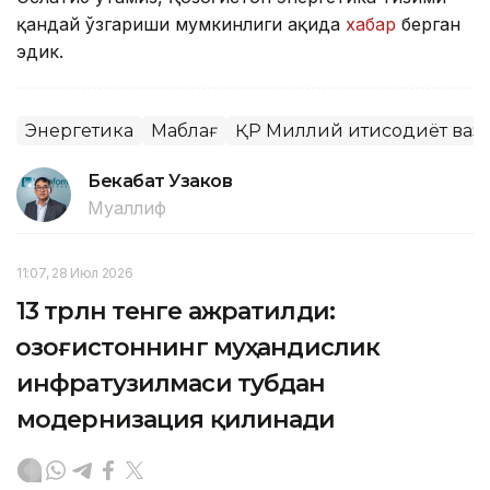
қандай ўзгариши мумкинлиги ҳақида
хабар
берган
эдик.
Энергетика
Маблағ
ҚР Миллий иқтисодиёт ваз
Бекабат Узаков
Муаллиф
11:07, 28 Июл 2026
13 трлн тенге ажратилди:
Қозоғистоннинг муҳандислик
инфратузилмаси тубдан
модернизация қилинади