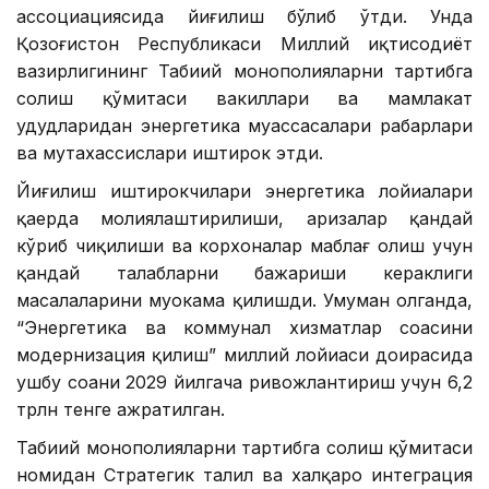
ассоциациясида йиғилиш бўлиб ўтди. Унда
Қозоғистон Республикаси Миллий иқтисодиёт
вазирлигининг Табиий монополияларни тартибга
солиш қўмитаси вакиллари ва мамлакат
ҳудудларидан энергетика муассасалари раҳбарлари
ва мутахассислари иштирок этди.
Йиғилиш иштирокчилари энергетика лойиҳалари
қаерда молиялаштирилиши, аризалар қандай
кўриб чиқилиши ва корхоналар маблағ олиш учун
қандай талабларни бажариши кераклиги
масалаларини муҳокама қилишди. Умуман олганда,
“Энергетика ва коммунал хизматлар соҳасини
модернизация қилиш” миллий лойиҳаси доирасида
ушбу соҳани 2029 йилгача ривожлантириш учун 6,2
трлн тенге ажратилган.
Табиий монополияларни тартибга солиш қўмитаси
номидан Стратегик таҳлил ва халқаро интеграция