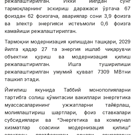
режалаштирилган. Икки йилдан сўнг
тармоқларнинг эскириш даражаси ўртача 67
фоиздан 62 фоизгача, авариялар сони 3,9 фоизга
ва электр энергияси истеъмоли 0,6 фоизга
камайиши режалаштирилган.
Тармоқни модернизация қилишдан ташқари, 2029
йилга қадар 27 та энергия ишлаб чиқарувчи
объектни қуриш ва модернизация қилиш
режалаштирилган. Ишга туширилиши
режалаштирилган умумий қувват 7309 МВтни
ташкил этади.
Йиғилиш якунида Таббий монополияларни
тартибга солиш қўмитасии вакиллари энергетика
муассасаларининг ҳужжатларни тайёрлаш,
молиялаштириш шартлари, фоиз ставкалари
субсидиялари ва “Энергетика ва коммунал
хизматлар соҳасини модернизация қилиш”
электрон платформаси орқали аризаларни