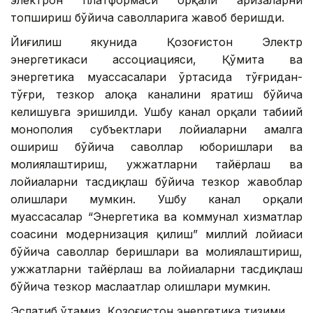
топшириш бўйича саволларига жавоб беришди.
Йиғилиш якунида Қозоғистон Электр
энергетикаси ассоциацияси, Қўмита ва
энергетика муассасалари ўртасида тўғридан-
тўғри, тезкор алоқа каналини яратиш бўйича
келишувга эришилди. Ушбу канал орқали табиий
монополия субъектлари лойиҳаларни амалга
ошириш бўйича саволлар юборишлари ва
молиялаштириш, ҳужжатларни тайёрлаш ва
лойиҳаларни тасдиқлаш бўйича тезкор жавоблар
олишлари мумкин. Ушбу канал орқали
муассасалар “Энергетика ва коммунал хизматлар
соҳасини модернизация қилиш” миллий лойиҳаси
бўйича саволлар беришлари ва молиялаштириш,
ҳужжатларни тайёрлаш ва лойиҳаларни тасдиқлаш
бўйича тезкор маслаҳатлар олишлари мумкин.
Эслатиб ўтамиз, Қозоғистон энергетика тизими