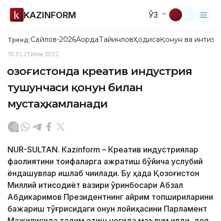
KAZINFORM
ЎЗ
Сайлов-2026
Ақорда
Тайинлов
Ҳодиса
Қонун ва интизо
Тренд:
19:31, 21 Июн 2022
Қозоғистонда креатив индустрия
тушунчаси қонун билан
мустаҳкамланади
NUR-SULTAN. Кazinform – Креатив индустриялар
фаолиятини тоифаларга ажратиш бўйича услубий
ёндашувлар ишлаб чиқилади. Бу ҳақда Қозоғистон
Миллий иқтисодиёт вазири ўринбосари Абзал
Абдикаримов Президентнинг айрим топшириқларини
бажариш тўғрисидаги қонун лойиҳасини Парламент
Мажилисида тақдим этиш чоғида маълум қилди, дея