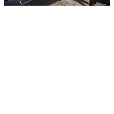
Фото: Ҳукумат
Ҳукумат маълумотларига кўра, 2025-2029
йилларда ушбу мақсадда жами 13 трлн тенге
инвестицияларни жалб қилиш режалаштирилган.
Миллий иқтисодиёт вазири ўринбосари Асан
Дарбаевнинг сўзларига кўра, 2024 йил охирида
қабул қилинган миллий лойиҳанинг мақсади
муҳандислик инфратузилмасининг эскиришини
босқичма-босқич камайтириш, энергия таъминоти
тизимининг ишончлилигини ошириш ва аҳолига
кўрсатиладиган коммунал хизматлар сифатини
яхшилашдир.
2025 йилда лойиҳани амалга ошириш учун
институционал асос тўлиқ шакллантирилди. Ушбу