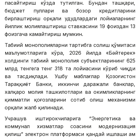
пасайтириш кўзда тутилган. Бундан ташқари,
бюджет пуллари ва бозор кредитларини
бирлаштириш орқали ҳудудлардаги лойиҳаларнинг
йиллик молиялаштириш ставкасини 19 фоиздан 13
фоизгача камайтириш мумкин.
Табиий монополияларни тартибга солиш қўмитаси
маълумотларига кўра, 2026 йилда «Бәйтерек»
холдинги табиий монополия субъектларининг 625
млрд тенгега тенг 318 та лойиҳасини кўриб чиқди
ва тасдиқлади. Ушбу маблағлар Қозоғистон
Тараққиёт Банки, иккинчи даражали банклар,
халқаро молия ташкилотлари ва ҳокимликларнинг
қимматли қоғозларини сотиб олиш механизми
орқали жалб қилинади.
Учрашув иштирокчиларига “Энергетика ва
коммунал хизматлар соҳасини модернизация
қилиш” электрон платформаси қандай ишлаши ҳам