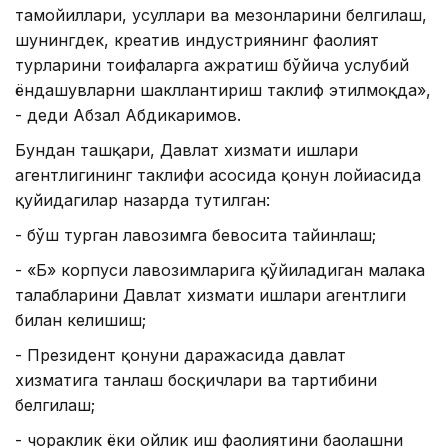
тамойиллари, усуллари ва мезонларини белгилаш,
шунингдек, креатив индустриянинг фаолият
турларини тоифаларга ажратиш бўйича услубий
ёндашувларни шакллантириш таклиф этилмоқда»,
- деди Абзал Абдикаримов.
Бундан ташқари, Давлат хизмати ишлари
агентлигининг таклифи асосида қонун лойиҳасида
қуйидагилар назарда тутилган:
- бўш турган лавозимга бевосита тайинлаш;
- «Б» корпуси лавозимларига қўйиладиган малака
талабларини Давлат хизмати ишлари агентлиги
билан келишиш;
- Президент қонуни даражасида давлат
хизматига танлаш босқичлари ва тартибини
белгилаш;
- чораклик ёки ойлик иш фаолиятини баҳолашни