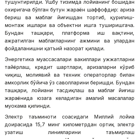
тушунтирилди. Ушбу тизимда лойиҳанинг бошидан
охиригача бўлган бутун жараён шаффофдир: ариза
бериш ва маблағ йиғишдан тортиб, қурилиш-
монтаж ишлари ва объектни ишга туширишгача.
Бундан ташқари, платформа иш вақтини,
ажратилган маблағларнинг ҳажмини ва улардан
фойдаланишни қатъий назорат қилади.
Энергетика муассасалари вакиллари ҳужжатларни
тайёрлаш, кредит шартлари, аризаларни кўриб
чиқиш, молиявий ва техник операторлар билан
ҳамкорлик бўйича ўз саволларини беришди. Бундан
ташқари, лойиҳани тасдиқлаш ва маблағ йиғиш
жараёнида юзага келадиган амалий масалалар
муҳокама қилинди.
Электр таъминоти соҳасидаги Миллий лойиҳа
доирасида 15,7 минг километрдан ортиқ электр
узатиш линияларини таъмирлаш