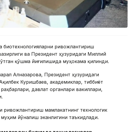
ча биотехнологияларни ривожлантириш
вазирлиги ва Президент ҳузуридаги Миллий
 ўтган қўшма йиғилишида муҳокама қилинди.
арал Алназарова, Президент ҳузуридаги
Ақилбек Куришбаев, академиклар, тиббиёт
раҳбарлари, давлат органлари вакиллари,
.
и ривожлантириш мамлакатнинг технологик
 муҳим йўналиш эканлигини таъкидлади.