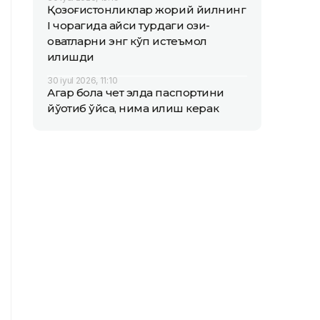
Қозоғистонликлар жорий йилнинг
I чорагида қайси турдаги озиқ-
овқатларни энг кўп истеъмол
қилишди
30 iyul 2026, 11:10
Агар бола чет элда паспортини
йўқотиб қўйса, нима қилиш керак