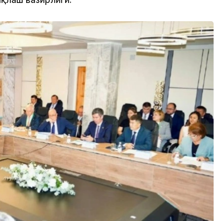
ақлаш вазирлиги.