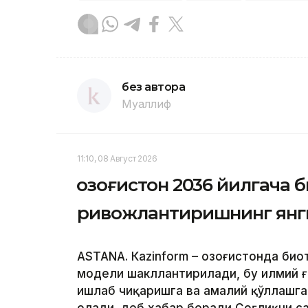
без автора
Муаллиф
11:10, 08 Август 2026
Қозоғистон 2036 йилгача
ривожлантиришнинг янг
ASTANА. Кazinform – Қозоғистонда б
модели шакллантирилади, бу илмий 
ишлаб чиқаришга ва амалий қўллашга