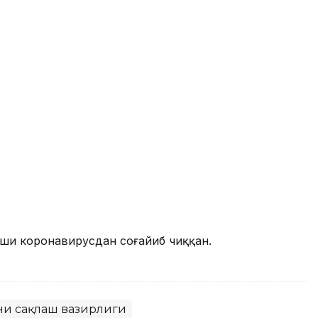
ши коронавирусдан соғайиб чиққан.
ни сақлаш вазирлиги