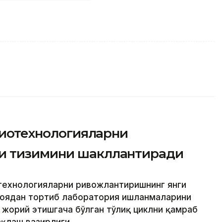
 биотехнологияларни
и тизимини шакллантиради
иотехнологияларни ривожлантиришнинг янги
ғоядан тортиб лаборатория ишланмаларини
 жорий этишгача бўлган тўлиқ циклни қамраб