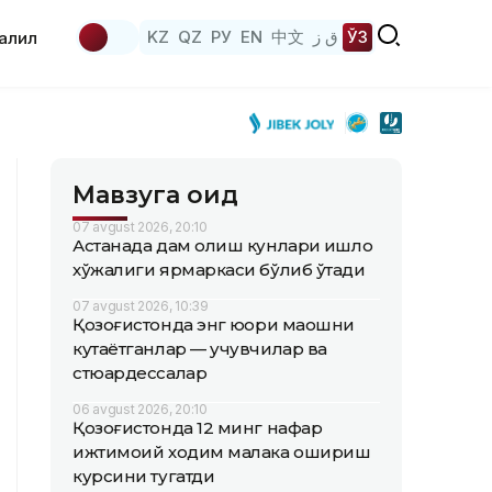
KZ
QZ
РУ
EN
中文
ق ز
ЎЗ
аҳлил
Мавзуга оид
07 avgust 2026, 20:10
Астанада дам олиш кунлари қишлоқ
хўжалиги ярмаркаси бўлиб ўтади
07 avgust 2026, 10:39
Қозоғистонда энг юқори маошни
кутаётганлар — учувчилар ва
стюардессалар
06 avgust 2026, 20:10
Қозоғистонда 12 минг нафар
ижтимоий ходим малака ошириш
курсини тугатди