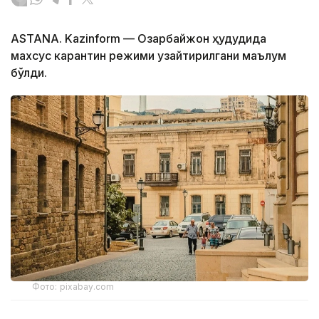
ASTANA. Kazinform — Озарбайжон ҳудудида
махсус карантин режими узайтирилгани маълум
бўлди.
Фото: pixabay.com