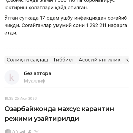
юқтириш ҳолатлари қайд этилган.
Ўтган суткада 17 одам ушбу инфекциядан соғайиб
чиқди. Соғайганлар умумий сони 1 292 211 нафарга
етди.
Соғлиқни сақлаш
Тиббиёт
Асосий янгилик
ҚР
без автора
Муаллиф
19:35, 25 Июн 2026
Озарбайжонда махсус карантин
режими узайтирилди