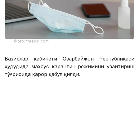
Фото: freepik.com
Вазирлар кабинети Озарбайжон Республикаси
ҳудудида махсус карантин режимини узайтириш
тўғрисида қарор қабул қилди.
Тегишли қарорни Бош вазир Али Асадов
имзолади.
Қарорга кўра, мамлакатда коронавирус
инфекцияси (COVID-19) тарқалишининг олдини
олиш ва унинг мумкин бўлган оқибатлари
мақсадида Озарбайжон Республикаси ҳудудида
махсус карантин режими 2026 йил 1 июль соат