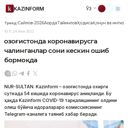
KAZINFORM
ЎЗ
Сайлов-2026
Ақорда
Тайинлов
Ҳодиса
Қонун ва интизо
Тренд:
10:11, 24 Июн 2022
Қозоғистонда коронавирусга
чалинганлар сони кескин ошиб
бормоқда
NUR-SULTAN. Kazinform – Қозоғистонда охирги
суткада 54 кишида коронавирус аниқланди. Бу
ҳақда Kazinform CОVID-19 тарқалишининг олдини
олиш бўйича идоралараро комиссиясининг
Теlegram-каналига таяниб хабар беради.