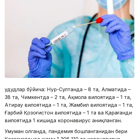
Ҳудудлар бўйича: Нур-Султанда – 8 та, Алматида –
38 та, Чимкентда – 2 та, Ақмола вилоятида – 1 та,
Атирау вилоятида – 1 та, Жамбил вилоятида – 1 та,
Ғарбий Қозоғистон вилоятида – 1 та ва Қарағанди
вилоятида 1 кишида коронавирус аниқланган.
Умуман олганда, пандемия бошланганидан бери
Қозоғистонда жами 1 306 110 та коронавирус