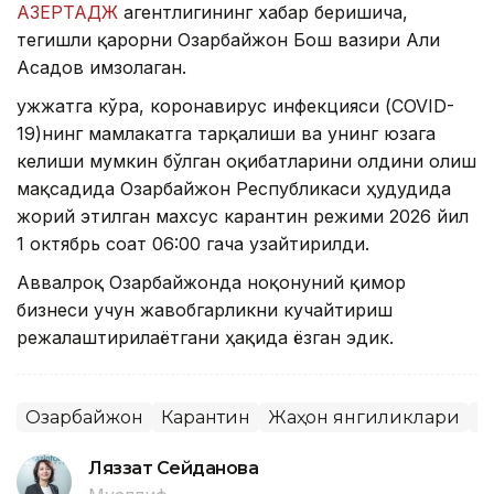
АЗЕРТАДЖ
агентлигининг хабар беришича,
тегишли қарорни Озарбайжон Бош вазири Али
Асадов имзолаган.
Ҳужжатга кўра, коронавирус инфекцияси (COVID-
19)нинг мамлакатга тарқалиши ва унинг юзага
келиши мумкин бўлган оқибатларини олдини олиш
мақсадида Озарбайжон Республикаси ҳудудида
жорий этилган махсус карантин режими 2026 йил
1 октябрь соат 06:00 гача узайтирилди.
Аввалроқ Озарбайжонда ноқонуний қимор
бизнеси учун жавобгарликни кучайтириш
режалаштирилаётгани ҳақида ёзган эдик.
Озарбайжон
Карантин
Жаҳон янгиликлари
К
Ляззат Сейданова