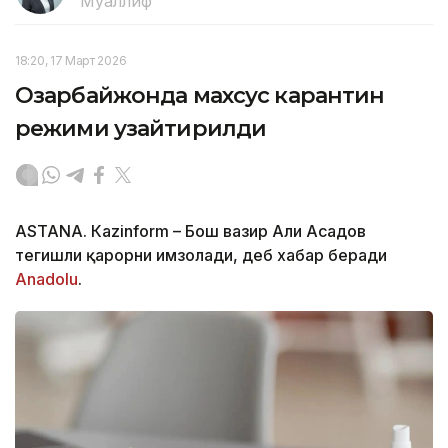
Муаллиф
18:20, 17 Март 2026
Озарбайжонда махсус карантин
режими узайтирилди
ASTANА. Кazinform – Бош вазир Али Асадов
тегишли қарорни имзолади, деб хабар беради
Аnadolu
.