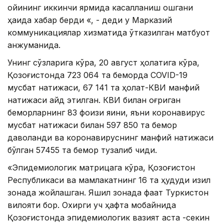
ойининг иккинчи ярмида касалланиш ошгани
ҳақида хабар берди «, - деди у Марказий
коммуникациялар хизматида ўтказилган матбуот
анжуманида.
Унинг сўзларига кўра, 20 август ҳолатига кўра,
Қозоғистонда 723 064 та беморда COVID-19
мусбат натижаси, 67 141 та ҳолат-КВИ манфий
натижаси қайд этилган. КВИ билан оғриган
беморларнинг 83 фоизи яқини, яъни коронавирус
мусбат натижаси билан 597 850 та бемор
даволанди ва коронавируснинг манфий натижаси
бўлган 57455 та бемор тузалиб чиқди.
«Эпидемиологик матрицага кўра, Қозоғистон
Республикаси ва мамлакатнинг 16 та ҳудуди қизил
зонада жойлашган. Яшил зонада фақат Туркистон
вилояти бор. Охирги уч ҳафта мобайнида
Қозоғистонда эпидемиологик вазият аста -секин