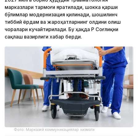
марказлари тармоғи яратилади, шокка қарши
бўлимлар модернизация қилинади, шошилинч
тиббий ёрдам ва жароҳатларнинг олдини олиш
чоралари кучайтирилади. Бу ҳақда ҚР Соғлиқни
сақлаш вазирлиги хабар берди.
Фото: Марказий коммуникациялар хизмати