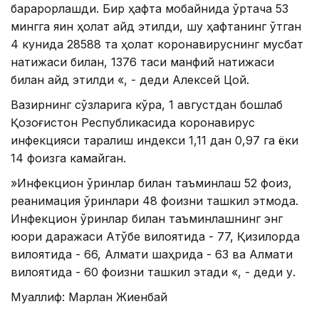
барқарорлашди. Бир ҳафта мобайнида ўртача 53
мингга яқин ҳолат қайд этилди, шу ҳафтанинг ўтган
4 кунида 28588 та ҳолат коронавируснинг мусбат
натижаси билан, 1376 таси манфий натижаси
билан қайд этилди «, - деди Алексей Цой.
Вазирнинг сўзларига кўра, 1 августдан бошлаб
Қозоғистон Республикасида коронавирус
инфекцияси тарқалиш индекси 1,11 дан 0,97 га ёки
14 фоизга камайган.
»Инфекцион ўринлар билан таъминлаш 52 фоиз,
реанимация ўринлари 48 фоизни ташкил этмоқда.
Инфекцион ўринлар билан таъминлашнинг энг
юқори даражаси Ақтўбе вилоятида - 77, Қизилорда
вилоятида - 66, Алмати шаҳрида - 63 ва Алмати
вилоятида - 60 фоизни ташкил этади «, - деди у.
Муаллиф: Марлан Жиенбай