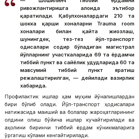
— Шошилинч тиббий ёрдамни
ривожлантиришга алоҳида эътибор
қаратилади. Қабулхоналардаги 210 та
шокка қарши хоналарни Trauma room
хоналари билан қайта жиҳозлаш,
шунингдек, тез-тез йўл-транспорт
ҳодисалари содир бўладиган магистрал
йўлларнинг участкаларида 69 та ёрдамчи
тиббий пункт ва сайёҳлик ҳудудларида 60 та
мавсумий тиббий пункт яратиш
режалаштирилган, — дейилади вазирлик
хабарида.
Профилактик ишлар ҳам муҳим йўналишлардан
бири бўлиб қолади. Йўл-транспорт ҳодисалари
натижасида маиший ва болалар жароҳатларининг
олдини олиш бўйича ишлар кучайтирилади ва
аҳолини биринчи тиббий ёрдам кўникмаларига
ўргатиш кўлами кенгайтирилади.