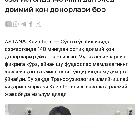
доимий қон донорлари бор
ASTANА. Кazinform — Сўнгги ўн йил ичида
Қозоғистонда 140 мингдан ортиқ доимий қон
донорлари рўйхатга олинган. Мутахассисларнинг
фикрига кўра, айнан шу фуқаролар мамлакатнинг
хавфсиз қон таъминотини тўлдиришда муҳим рол
ўйнайди. Бу ҳақда Трансфузиология илмий-ишлаб
чиқариш маркази Кazinformнинг саволига расмий
жавобида маълум қилди.