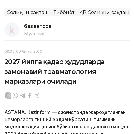
Соғлиқни сақлаш
Тиббиёт
ҚР Соғлиқни сақлаш 
без автора
Муаллиф
09:08, 06 Август 2026
2027 йилга қадар ҳудудларда
замонавий травматология
марказлари очилади
ASTANА. Кazinform — Қозоғистонда жароҳатланган
беморларга тиббий ёрдам кўрсатиш тизимини
модернизация қилиш бўйича ишлар давом этмоқда.
2027 йилга бориб ҳудудий травматология