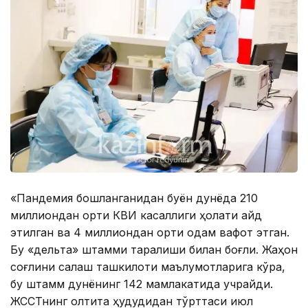
«Пандемия бошланганидан буён дунёда 210
миллиондан ортиқ КВИ касаллиги ҳолати қайд
этилган ва 4 миллиондан ортиқ одам вафот этган.
Бу «дельта» штамми тарқалиши билан боғлиқ. Жаҳон
соғлиқни сақлаш ташкилоти маълумотларига кўра,
бу штамм дунёнинг 142 мамлакатида учрайди.
ЖССТнинг олтита ҳудудидан тўрттаси июл