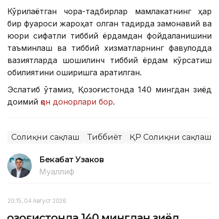
Кўрилаётган чора-тадбирлар мамлакатнинг ҳар
бир фуқароси жароҳат олган тақдирда замонавий ва
юқори сифатли тиббий ёрдамдан фойдаланишини
таъминлаш ва тиббий хизматларнинг фавқулодда
вазиятларда шошилинч тиббий ёрдам кўрсатиш
қобилиятини оширишга қаратилган.
Эслатиб ўтамиз, Қозоғистонда 140 мингдан зиёд
доимий
қон донорлари бор
.
Соғлиқни сақлаш
Тиббиёт
ҚР Соғлиқни сақлаш 
Бекабат Узаков
Муаллиф
20:15, 04 Август 2026
Қозоғистонда 140 мингдан зиёд