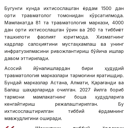
Бугунги кунда ихтисослашган ёрдам 1500 дан
ортиқ травматолог томонидан кўрсатилмоқда.
Мамлакатда 81 та травматология маркази, 4000
дан ортиқ ихтисослашган ўрин ва 260 та тиббиёт
ташкилоти фаолият юритмоқда. Хизматнинг
кадрлар салоҳиятини мустаҳкамлаш ва унинг
инфратузилмасини ривожлантириш бўйича ишлар
давом эттирилади.
Асосий йўналишлардан бири ҳудудий
травматология марказлари тармоғини яратишдир.
Бундай марказлар Астана, Алмати, Қарағанди ва
Балқаш шаҳарларида очилган. 2027 йилга бориб
тармоқни мамлакатнинг бошқа ҳудудларига
кенгайтириш режалаштирилган. Бу
ихтисослаштирилган тиббий ёрдамнинг
мавжудлигини оширади.