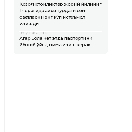
Қозоғистонликлар жорий йилнинг
I чорагида қайси турдаги озиқ-
овқатларни энг кўп истеъмол
қилишди
30 iyul 2026, 11:10
Агар бола чет элда паспортини
йўқотиб қўйса, нима қилиш керак