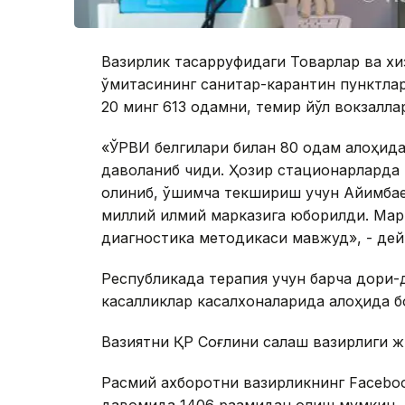
Вазирлик тасарруфидаги Товарлар ва хи
қўмитасининг санитар-карантин пунктла
20 минг 613 одамни, темир йўл вокзалла
«ЎРВИ белгилари билан 80 одам алоҳида
даволаниб чиқди. Ҳозир стационарларда
олиниб, қўшимча текшириш учун Айқимба
миллий илмий марказига юборилди. Марк
диагностика методикаси мавжуд», - дей
Республикада терапия учун барча дори-
касалликлар касалхоналарида алоҳида б
Вазиятни ҚР Соғлиқни сақлаш вазирлиги ж
Расмий ахборотни вазирликнинг Faceboo