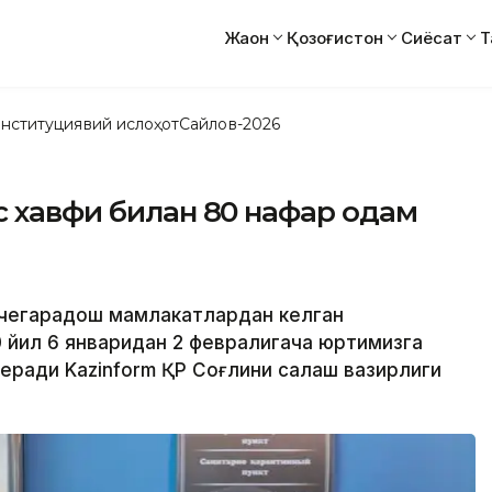
Жаҳон
Қозоғистон
Сиёсат
Т
нституциявий ислоҳот
Сайлов-2026
с хавфи билан 80 нафар одам
н чегарадош мамлакатлардан келган
20 йил 6 январидан 2 февралигача юртимизга
еради Kazinform ҚР Соғлиқни сақлаш вазирлиги