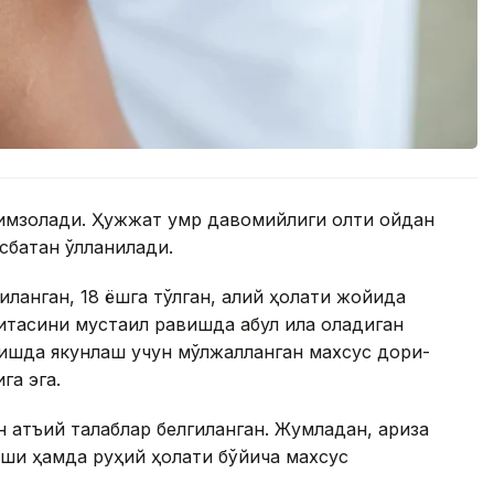
 имзолади. Ҳужжат умр давомийлиги олти ойдан
батан қўлланилади.
қланган, 18 ёшга тўлган, ақлий ҳолати жойида
тасини мустақил равишда қабул қила оладиган
ишда якунлаш учун мўлжалланган махсус дори-
га эга.
 қатъий талаблар белгиланган. Жумладан, ариза
и ҳамда руҳий ҳолати бўйича махсус