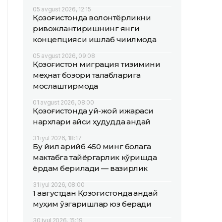
05 avgust 2026, 12:15
Қозоғистонда волонтёрликни
ривожлантиришнинг янги
концепцияси ишлаб чиқилмоқда
05 avgust 2026, 09:08
Қозоғистон миграция тизимини
меҳнат бозори талабларига
мослаштирмоқда
01 avgust 2026, 08:00
Қозоғистонда уй-жой ижараси
нархлари қайси ҳудудда қандай
31 iyul 2026, 18:17
Бу йил қарийб 450 минг болага
мактабга тайёргарлик кўришда
ёрдам берилади — вазирлик
31 iyul 2026, 08:00
1 августдан Қозоғистонда қандай
муҳим ўзгаришлар юз беради
30 iyul 2026, 15:19