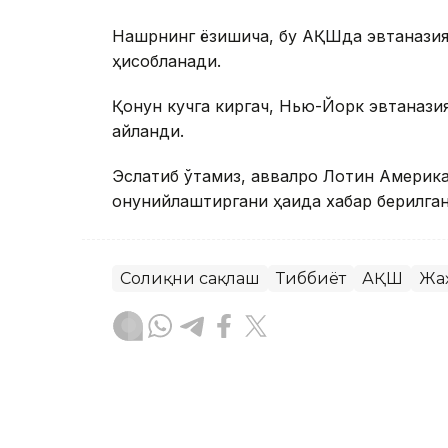
Нашрнинг ёзишича, бу АҚШда эвтаназия бў
ҳисобланади.
Қонун кучга киргач, Нью-Йорк эвтанази
айланди.
Эслатиб ўтамиз, аввалроқ Лотин Америк
қонунийлаштиргани ҳақида хабар берилган
Соғлиқни сақлаш
Тиббиёт
АҚШ
Жа
Ляззат Сейданова
Муаллиф