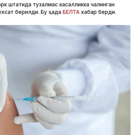
рк штатида тузалмас касалликка чалинган
хсат берилди. Бу ҳақда
БЕЛТА
хабар берди.