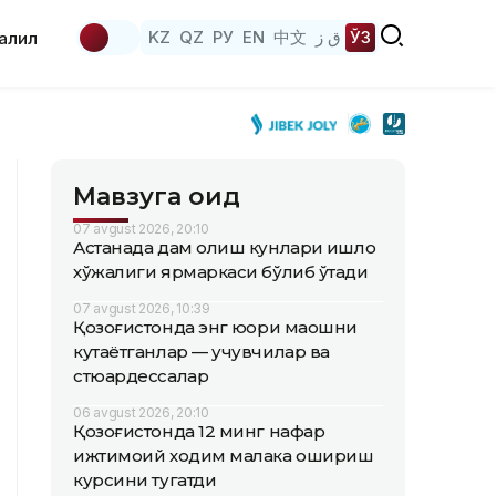
KZ
QZ
РУ
EN
中文
ق ز
ЎЗ
аҳлил
Мавзуга оид
07 avgust 2026, 20:10
Астанада дам олиш кунлари қишлоқ
хўжалиги ярмаркаси бўлиб ўтади
07 avgust 2026, 10:39
Қозоғистонда энг юқори маошни
кутаётганлар — учувчилар ва
стюардессалар
06 avgust 2026, 20:10
Қозоғистонда 12 минг нафар
ижтимоий ходим малака ошириш
курсини тугатди