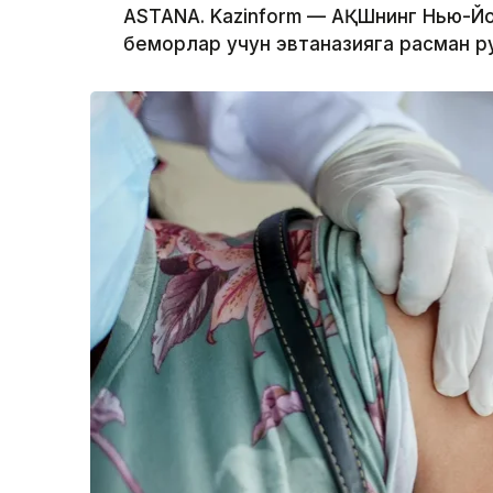
ASTANA. Kazinform — АҚШнинг Нью-Йо
беморлар учун эвтаназияга расман ру