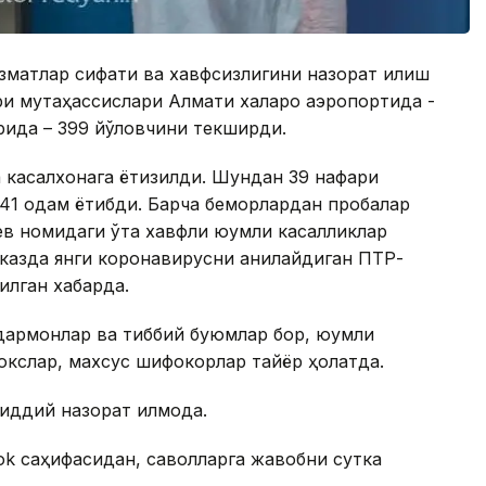
зматлар сифати ва хавфсизлигини назорат қилиш
ри мутаҳассислари Алмати халқаро аэропортида -
рида – 399 йўловчини текширди.
 касалхонага ётқизилди. Шундан 39 нафари
 41 одам ётибди. Барча беморлардан пробалар
ев номидаги ўта хавфли юқумли касалликлар
азда янги коронавирусни аниқлайдиган ПТР-
илган хабарда.
дармонлар ва тиббий буюмлар бор, юқумли
окслар, махсус шифокорлар тайёр ҳолатда.
иддий назорат қилмоқда.
k саҳифасидан, саволларга жавобни сутка