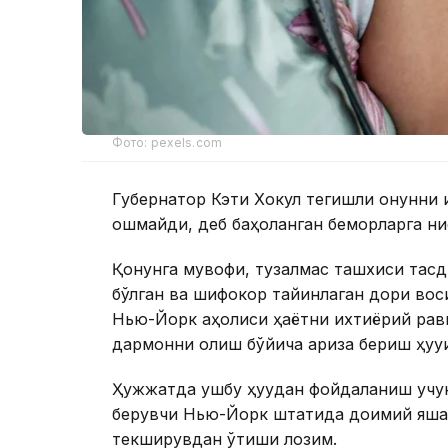
Фото: pexels.com
Губернатор Кэти Хокул тегишли қонунни
ошмайди, деб баҳоланган беморларга нис
Қонунга мувофиқ, тузалмас ташхиси тасди
бўлган ва шифокор тайинлаган дори воси
Нью-Йорк аҳолиси ҳаётни ихтиёрий рав
дармонни олиш бўйича ариза бериш ҳуқуқи
Ҳужжатда ушбу ҳуқуқдан фойдаланиш учун
берувчи Нью-Йорк штатида доимий яшаш
текширувдан ўтиши лозим.