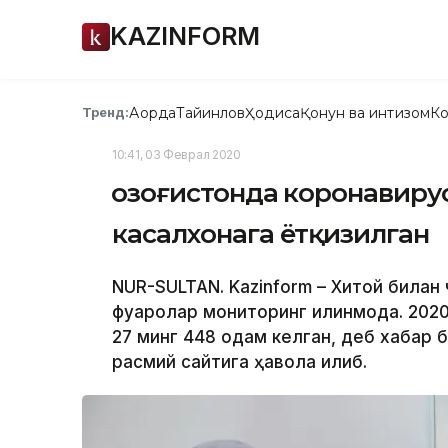
KAZINFORM
Ақорда
Тайинлов
Ҳодиса
Қонун ва интизом
Ко
Тренд:
10:41, 03 Феврал 2020
Қозоғистонда коронавиру
касалхонага ётқизилган
NUR-SULTAN. Kazinform – Хитой била
фуқаролар мониторинг қилинмоқда. 20
27 минг 448 одам келган, деб хабар б
расмий сайтига ҳавола қилиб.