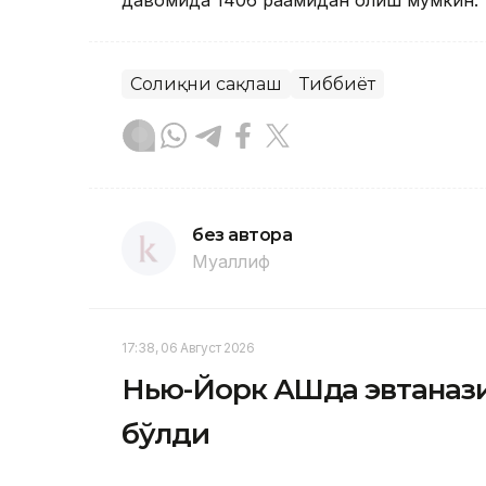
давомида 1406 рақамидан олиш мумкин.
Соғлиқни сақлаш
Тиббиёт
без автора
Муаллиф
17:38, 06 Август 2026
Нью-Йорк АҚШда эвтанази
бўлди