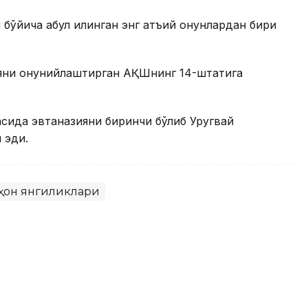
йича қабул қилинган энг қатъий қонунлардан бири
яни қонунийлаштирган АҚШнинг 14-штатига
асида эвтаназияни биринчи бўлиб Уругвай
 эди.
ҳон янгиликлари