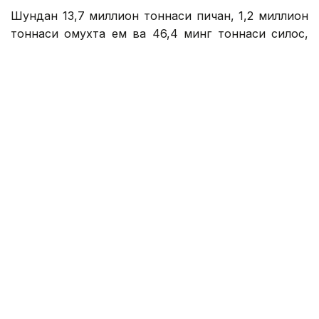
Шундан 13,7 миллион тоннаси пичан, 1,2 миллион
тоннаси омухта ем ва 46,4 минг тоннаси силос,
деб хабар беради ҚР Қишлоқ хўжалиги вазирлиги
матбуот хизмати.
Матбуот хизматининг маълумотларига кўра, ем-
хашак захирасини шакллантириш ишлари Қишлоқ
хўжалиги вазирлиги ва вилоят ҳокимликлари
томонидан биргаликда тасдиқланган 2026-2027
йилларда чорва молларини қишлашга тайёргарлик
кўришга мувофиқ амалга оширилмоқда.
— Режада 25,7 миллион тонна пичан, 2,3 миллион
тонна омухта ем, 2,8 миллион тонна силос, 4,8
миллион тонна сомон ва 5,7 миллион тонна кучли
калорияли озуқа тайёрлаш кўзда тутилган. Ем-
хашак захирасини мустаҳкамлашнинг муҳим
йўналишларидан бири озуқа экинлари экиладиган
майдонларни кенгайтиришдир. Бу йил уларнинг