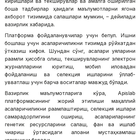
киришлари ва текширувлар ва амалга оширилган
бошқа тадбирлар ҳақидаги маълумотларни ягона
ахборот тизимида сақлашлари мумкин, – дейилади
вазирлик хабарида.
Платформа фойдаланувчилар учун бепул. Ишни
бошлаш учун асаларичиликни тизимда рўйхатдан
ўтказиш кифоя. Шундан сўнг, асалари уяларини
рақамли ҳисобга олиш, текширувларнинг электрон
журналларини юритиш, мобил иловадан
фойдаланиш ва селекция ишларини қўллаб-
қувватлаш учун барча воситалар мавжуд бўлади.
Вазирлик маълумотларига кўра, Apislab
платформасининг жорий этилиши маҳаллий
асаларичиликни рақамлаштириш, селекция ишлари
самарадорлигини ошириш, асалариларнинг
генетик ресурсларини сақлаш, фан ва ишлаб
чиқариш ўртасидаги алоқани мустаҳкамлаш
имконини беради.