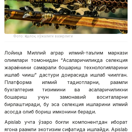
Фото: Қишлоқ хўжалиги вазирлиги
Лойиҳа Миллий аграр илмий-таълим маркази
олимлари томонидан “Асаларичиликда селекция
жараёнини самарали бошқариш технологияларини
ишлаб чиқиш” дастури доирасида ишлаб чиқилган.
Платформа илмий тадқиқотларни, рақамли
бухгалтерия тизимини ва асаларичиликни
бошқариш учун замонавий воситаларни
бирлаштиради, бу эса селекция ишларини илмий
асосда олиб бориш имконини беради.
Apislab учта ўзаро боғлиқ компонентдан иборат
ягона рақамли экотизим сифатида ишлайди. Apislab