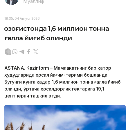
Муаллиф
18:35, 04 Август 2026
Қозоғистонда 1,6 миллион тонна
ғалла йиғиб олинди
ASTANА. Кazinform – Мамлакатнинг бир қатор
ҳудудларида ҳосил йиғим-терими бошланди.
Бугунги кунга қадар 1,6 миллион тонна ғалла йиғиб
олинди, ўртача ҳосилдорлик гектарига 19,1
центнерни ташкил этди.