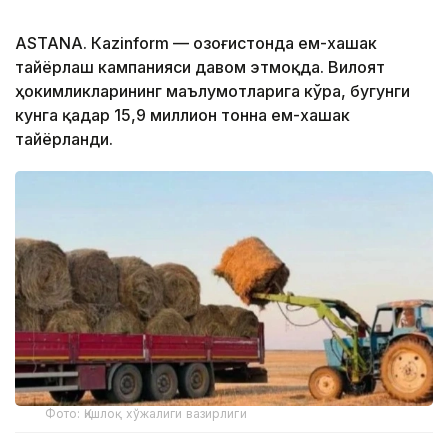
ASTANА. Кazinform — Қозоғистонда ем-хашак
тайёрлаш кампанияси давом этмоқда. Вилоят
ҳокимликларининг маълумотларига кўра, бугунги
кунга қадар 15,9 миллион тонна ем-хашак
тайёрланди.
Фото: Қишлоқ хўжалиги вазирлиги