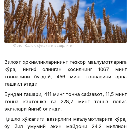
Фото: Қишлоқ хўжалиги вазирлиги
Вилоят ҳокимликларининг тезкор маълумотларига
кўра, йиғиб олинган ҳосилнинг 1067 минг
тоннасини буғдой, 456 минг тоннасини арпа
ташкил этади.
Бундан ташқари, 411 минг тонна сабзавот, 11,5 минг
тонна картошка ва 228,7 минг тонна полиз
экинлари йиғиб олинди.
Қишлоқ хўжалиги вазирлиги маълумотларига кўра,
бу йил умумий экин майдони 24,2 миллион