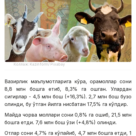
Коллаж: Kazinform/ Pixabay
Вазирлик маълумотларига кўра, қорамоллар сони
8,8 млн бошга етиб, 8,3% га ошган. Улардан
сигирлар - 4,5 млн бош (+16,3%). 2,7 млн бош бузоқ
олинди, бу ўтган йилга нисбатан 17,5% га кўпдир.
Майда чорва моллари сони 0,8% га ошиб, 21,5 млн
бошга етди. 7,6 млн бош қўзи (+4,8%) олинди.
Отлар сони 4,7% га кўпайиб, 4,7 млн бошга етди, 1