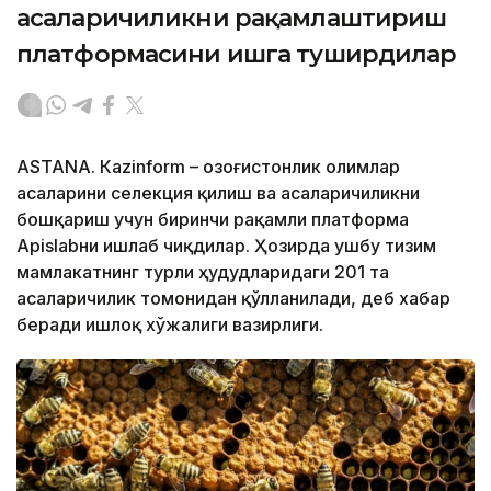
асаларичиликни рақамлаштириш
платформасини ишга туширдилар
ASTANА. Кazinform – Қозоғистонлик олимлар
асаларини селекция қилиш ва асаларичиликни
бошқариш учун биринчи рақамли платформа
Apislabни ишлаб чиқдилар. Ҳозирда ушбу тизим
мамлакатнинг турли ҳудудларидаги 201 та
асаларичилик томонидан қўлланилади, деб хабар
беради Қишлоқ хўжалиги вазирлиги.