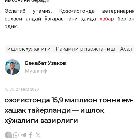
Эслатиб ўтамиз, Қозоғистонда ветеринария
соҳаси қандай ўзгараётгани ҳақида
хабар
берган
эдик.
Қишлоқ хўжалиги
Рақамли ривожланиш
Асал
Бекабат Узаков
Муаллиф
10:36, 27 Июл 2026
Қозоғистонда 15,9 миллион тонна ем-
хашак тайёрланди — Қишлоқ
хўжалиги вазирлиги