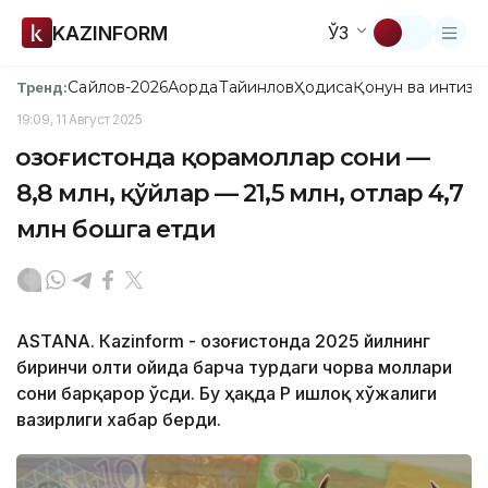
KAZINFORM
ЎЗ
Сайлов-2026
Ақорда
Тайинлов
Ҳодиса
Қонун ва интизо
Тренд:
19:09, 11 Август 2025
Қозоғистонда қорамоллар сони —
8,8 млн, қўйлар — 21,5 млн, отлар 4,7
млн бошга етди
ASTANА. Кazinform - Қозоғистонда 2025 йилнинг
биринчи олти ойида барча турдаги чорва моллари
сони барқарор ўсди. Бу ҳақда ҚР Қишлоқ хўжалиги
вазирлиги хабар берди.