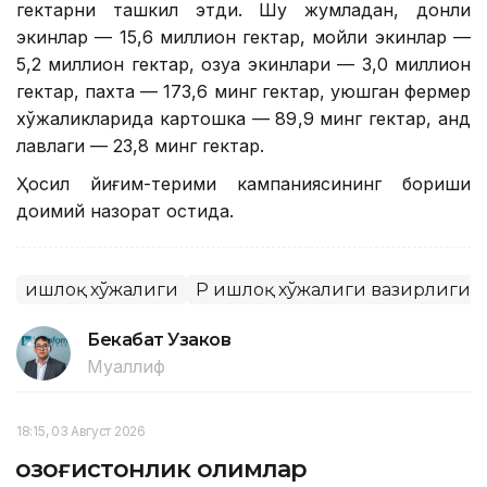
гектарни ташкил этди. Шу жумладан, донли
экинлар — 15,6 миллион гектар, мойли экинлар —
5,2 миллион гектар, озуқа экинлари — 3,0 миллион
гектар, пахта — 173,6 минг гектар, уюшган фермер
хўжаликларида картошка — 89,9 минг гектар, қанд
лавлаги — 23,8 минг гектар.
Ҳосил йиғим-терими кампаниясининг бориши
доимий назорат остида.
Қишлоқ хўжалиги
ҚР Қишлоқ хўжалиги вазирлиги
Бекабат Узаков
Муаллиф
18:15, 03 Август 2026
Қозоғистонлик олимлар