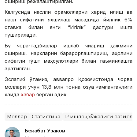
ошириш режалаштирилган.
Келгусида наслли қорамолларни харид қилиш ва
насл сифатини яхшилаш мақсадида йиллик 6%
ставка билан янги “Игілік” дастури ишга
туширилади.
Бу чора-тадбирлар ишлаб чиқариш ҳажмини
ошириш, нархларни барқарорлаштириш, аҳолини
сифатли гўшт маҳсулотлари билан таъминлашга
қаратилган.
Эслатиб ўтамиз, аввалроқ Қозоғистонда чорва
моллари учун 13,8 млн тонна озуқа ғамланганлиги
ҳақида
хабар
берган эдик.
Моллар
Статистика
ҚР Қишлоқ хўжалиги вазирли
Бекабат Узаков