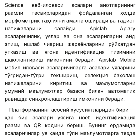
Science веб-иловаси асалари қанотларининг
рақамли тасвирларидан фойдаланган ҳолда
морфометрик таҳлилни амалга оширади ва тадқиқот
натижаларини сақлайди. Apislab Apiary
асаларичилик, уялар ва она асалариларни қайд
этиш, ишлаб чиқариш жараёнларини рўйхатдан
ўтказиш ва ягона идентификация тизимини
шакллантириш имконини беради. Apislab Mobile
мобил иловаси асаларичиларга асалари уяларини
тўғридан-тўғри текшириш, селекция баҳолаш
натижаларини киритиш ва маълумотларни
умумий маълумотлар базаси билан автоматик
равишда синхронлаштириш имконини беради.
– Платформанинг асосий хусусиятларидан бири —
ҳар бир асалари уясига ноёб идентификация
рақами ва QR кодини бериш. Бунинг ёрдамида
асаларичилар уя ҳақида тўлиқ маълумотларга тезда