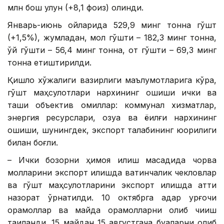
млн бош қулун (+8,1 фоиз) олинди.
Январь-июнь ойларида 529,9 минг тонна гўшт
(+1,5%), жумладан, мол гўшти – 182,3 минг тонна,
қўй гўшти – 56,4 минг тонна, от гўшти – 69,3 минг
тонна етиштирилди.
Қишлоқ хўжалиги вазирлиги маълумотларига кўра,
гўшт маҳсулотлари нархининг ошиши ички ва
ташқи объектив омиллар: коммунал хизматлар,
энергия ресурслари, озуқа ва ёқилғи нархининг
ошиши, шунингдек, экспорт талабининг юқорилиги
билан боғлиқ.
– Ички бозорни ҳимоя қилиш мақсадида чорва
молларини экспорт қилишда вақтинчалик чекловлар
ва гўшт маҳсулотларини экспорт қилишда қаттиқ
назорат ўрнатилди. 10 октябрга қадар урғочи
қорамоллар ва майда қорамолларни олиб чиқиш
тақиқланди. 15 майдан 15 августгача буқаларни олиб