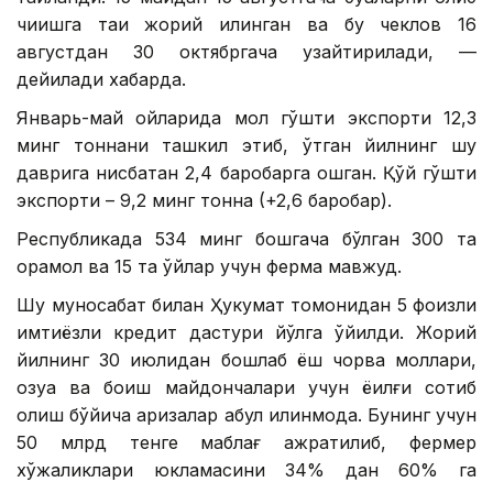
чиқишга тақиқ жорий қилинган ва бу чеклов 16
августдан 30 октябргача узайтирилади, —
дейилади хабарда.
Январь-май ойларида мол гўшти экспорти 12,3
минг тоннани ташкил этиб, ўтган йилнинг шу
даврига нисбатан 2,4 баробарга ошган. Қўй гўшти
экспорти – 9,2 минг тонна (+2,6 баробар).
Республикада 534 минг бошгача бўлган 300 та
қорамол ва 15 та қўйлар учун ферма мавжуд.
Шу муносабат билан Ҳукумат томонидан 5 фоизли
имтиёзли кредит дастури йўлга қўйилди. Жорий
йилнинг 30 июлидан бошлаб ёш чорва моллари,
озуқа ва боқиш майдончалари учун ёқилғи сотиб
олиш бўйича аризалар қабул қилинмоқда. Бунинг учун
50 млрд тенге маблағ ажратилиб, фермер
хўжаликлари юкламасини 34% дан 60% га