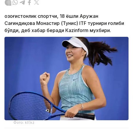
Қозоғистонлик спортчи, 18 ёшли Аружан
Сағиндиқова Монастир (Тунис) ITF турнири ғолиби
бўлди, деб хабар беради Каzinform мухбири.
Фото: ktf.kz