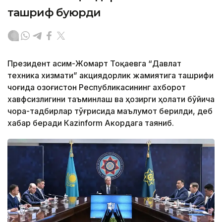
ташриф буюрди
Президент Қасим-Жомарт Тоқаевга “Давлат
техника хизмати” акциядорлик жамиятига ташрифи
чоғида Қозоғистон Республикасининг ахборот
хавфсизлигини таъминлаш ва ҳозирги ҳолати бўйича
чора-тадбирлар тўғрисида маълумот берилди, деб
хабар беради Каzinform Акордага таяниб.