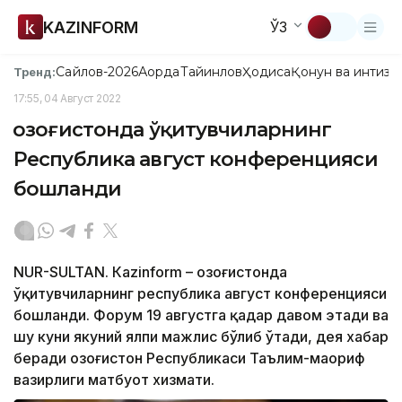
KAZINFORM
ЎЗ
Сайлов-2026
Ақорда
Тайинлов
Ҳодиса
Қонун ва интизо
Тренд:
17:55, 04 Август 2022
Қозоғистонда ўқитувчиларнинг
Республика август конференцияси
бошланди
NUR-SULTAN. Кazinform – Қозоғистонда
ўқитувчиларнинг республика август конференцияси
бошланди. Форум 19 августга қадар давом этади ва
шу куни якуний ялпи мажлис бўлиб ўтади, дея хабар
беради Қозоғистон Республикаси Таълим-маориф
вазирлиги матбуот хизмати.