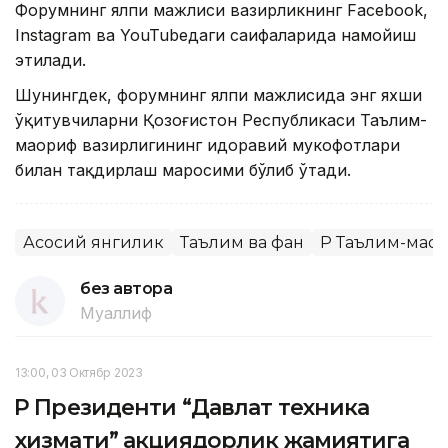
Форумнинг ялпи мажлиси вазирликнинг Facebook,
Instagram ва YouTubeдаги саҳифаларида намойиш
этилади.
Шунингдек, форумнинг ялпи мажлисида энг яхши
ўқитувчиларни Қозоғистон Республикаси Таълим-
маориф вазирлигининг идоравий мукофотлари
билан тақдирлаш маросими бўлиб ўтади.
Асосий янгилик
Таълим ва фан
ҚР Таълим-мао
без автора
Муаллиф
13:00, 03 Октябр 2023
ҚР Президенти “Давлат техника
хизмати” акциядорлик жамиятига