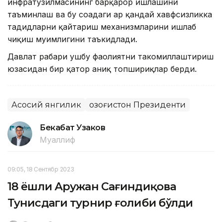
инфратузилмасининг барқарор ишлашини
таъминлаш ва бу соҳадаги ҳар қандай хавфсизликка
таҳдидларни қайтариш механизмларини ишлаб
чиқиш муҳимлигини таъкидлади.
Давлат раҳбари ушбу фаолиятни такомиллаштириш
юзасидан бир қатор аниқ топшириқлар берди.
Асосий янгилик
Қозоғистон Президенти
Бекабат Узаков
Муаллиф
09:05, 18 Сентябр 2023
18 ёшли Аружан Сағиндиқова
Тунисдаги турнир ғолиби бўлди