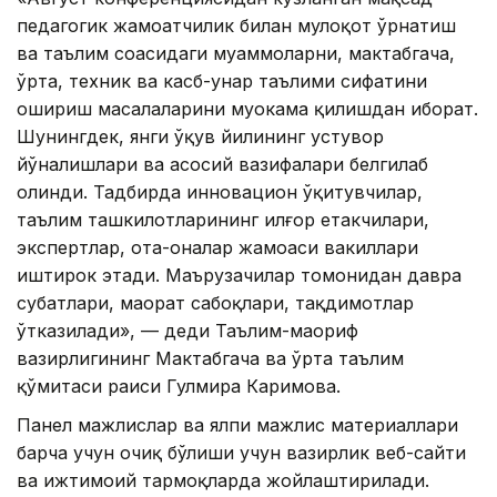
педагогик жамоатчилик билан мулоқот ўрнатиш
ва таълим соҳасидаги муаммоларни, мактабгача,
ўрта, техник ва касб-ҳунар таълими сифатини
ошириш масалаларини муҳокама қилишдан иборат.
Шунингдек, янги ўқув йилининг устувор
йўналишлари ва асосий вазифалари белгилаб
олинди. Тадбирда инновацион ўқитувчилар,
таълим ташкилотларининг илғор етакчилари,
экспертлар, ота-оналар жамоаси вакиллари
иштирок этади. Маърузачилар томонидан давра
суҳбатлари, маҳорат сабоқлари, тақдимотлар
ўтказилади», — деди Таълим-маориф
вазирлигининг Мактабгача ва ўрта таълим
қўмитаси раиси Гулмира Каримова.
Панел мажлислар ва ялпи мажлис материаллари
барча учун очиқ бўлиши учун вазирлик веб-сайти
ва ижтимоий тармоқларда жойлаштирилади.