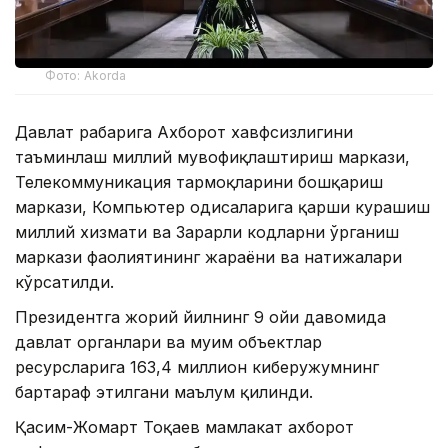
Фото: Akorda
Давлат раҳбарига Ахборот хавфсизлигини
таъминлаш миллий мувофиқлаштириш маркази,
Телекоммуникация тармоқларини бошқариш
маркази, Компьютер ҳодисаларига қарши курашиш
миллий хизмати ва Зарарли кодларни ўрганиш
маркази фаолиятининг жараёни ва натижалари
кўрсатилди.
Президентга жорий йилнинг 9 ойи давомида
давлат органлари ва муҳим объектлар
ресурсларига 163,4 миллион киберҳужумнинг
бартараф этилгани маълум қилинди.
Қасим-Жомарт Тоқаев мамлакат ахборот