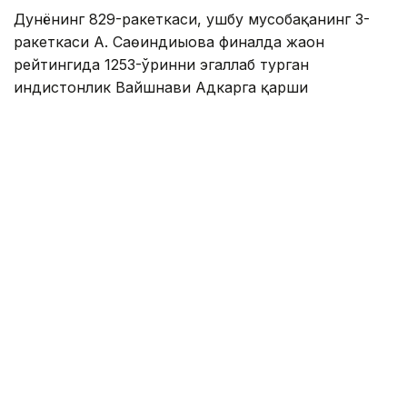
Дунёнинг 829-ракеткаси, ушбу мусобақанинг 3-
ракеткаси А. Саөиндиыова финалда жаҳон
рейтингида 1253-ўринни эгаллаб турган
ҳиндистонлик Вайшнави Адкарга қарши
чемпионлик учун кураш олиб борди.
Биринчи партия кескин курашлар остида ўтди,
Аружан тай-брейкда муваффақиятли ўйнади - 7:6
(8:6).
Иккинчи сетда қозоғистонлик ёш теннисчи
рақибига ҳеч қандай имконият қолдирмади - 6:0.
Шу тариқа Аружан Сағиндиқова муҳим ғалабага
эришди.
Эслатиб ўтамиз, аввалроқ Аружан Сағиндиқова
Тунисдаги мусобақа финалига чиққани ҳақида
хабар
берган эдик.
Муаллиф: Ғайсағали Сейтақ