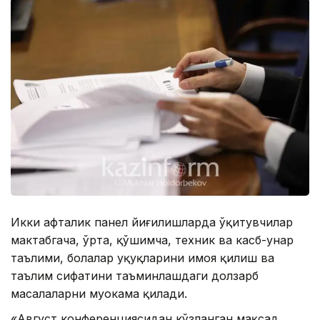
Икки ҳафталик панел йиғилишларда ўқитувчилар
мактабгача, ўрта, қўшимча, техник ва касб-ҳунар
таълими, болалар ҳуқуқларини ҳимоя қилиш ва
таълим сифатини таъминлашдаги долзарб
масалаларни муҳокама қилади.
«Август конференциясидан кўзланган мақсад