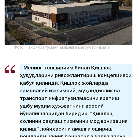
Фото: Панфилов тумани ҳокимлиги матбуот хизмати
– Менинг топшириғим билан Қишлоқ
ҳудудларини ривожлантириш концепцияси
қабул қилинди. Қишлоқ жойларда
замонавий ижтимоий, муҳандислик ва
транспорт инфратузилмасини яратиш
ушбу муҳим ҳужжатнинг асосий
йўналишларидан биридир. “Қишлоқ
соғлиғини сақлаш тизимини модернизация
қилиш” лойиҳасини амалга ошириш
бошланди, унинг доирасида барча зарур