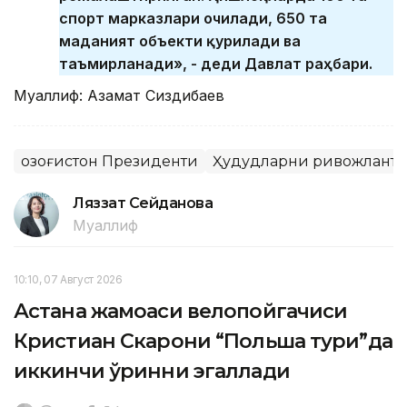
спорт марказлари очилади, 650 та
маданият объекти қурилади ва
таъмирланади», - деди Давлат раҳбари.
Муаллиф: Азамат Сиздиқбаев
Қозоғистон Президенти
Ҳудудларни ривожлант
Ляззат Сейданова
Муаллиф
10:10, 07 Август 2026
Астана жамоаси велопойгачиси
Кристиан Скарони “Польша тури”да
иккинчи ўринни эгаллади