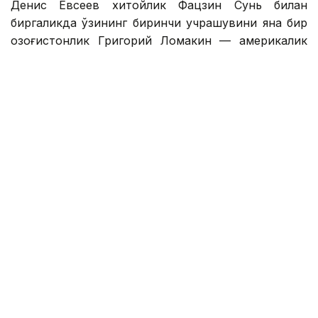
Денис Евсеев хитойлик Фацзин Сунь билан
биргаликда ўзининг биринчи учрашувини яна бир
қозоғистонлик Григорий Ломакин — америкалик
Колин Синклерга қарши ўтказди.
1 соатдан сал кўпроқ давом этган ўйин
Қозоғистон-Хитой жуфтлигининг 6:2, 6:4 ҳисобида
ғалабаси билан якунланди.
Денис Евсеев — Фацзин Сунь ярим финалга чиқиш
учун беларуслик Сергей Бетов — россиялик Илья
Симакин ёки япониялик Юсуке Кусухара —
Шунсуке Накагава жуфтлиги ғолиби билан
рақобатлашади.
Яна бир қозоғистонлик теннисчи Соня Жиенбаева
Оренсе (Испания) ITF W75 турнирининг ярим
финалидан четлатилди.
Соня Жиенбаева россиялик Екатерина Яшина
билан биргаликда чорак финалда испаниялик