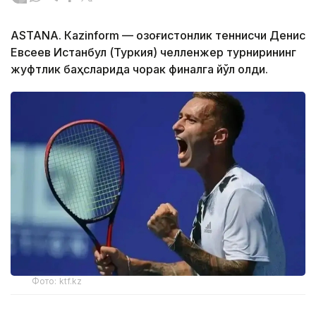
ASTANА. Кazinform — Қозоғистонлик теннисчи Денис
Евсеев Истанбул (Туркия) челленжер турнирининг
жуфтлик баҳсларида чорак финалга йўл олди.
Фото: ktf.kz