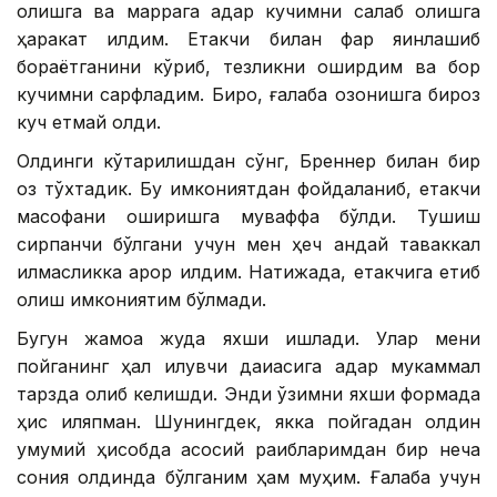
қолишга ва маррага қадар кучимни сақлаб қолишга
ҳаракат қилдим. Етакчи билан фарқ яқинлашиб
бораётганини кўриб, тезликни оширдим ва бор
кучимни сарфладим. Бироқ, ғалаба қозонишга бироз
куч етмай қолди.
Олдинги кўтарилишдан сўнг, Бреннер билан бир
оз тўхтадик. Бу имкониятдан фойдаланиб, етакчи
масофани оширишга муваффақ бўлди. Тушиш
сирпанчиқ бўлгани учун мен ҳеч қандай таваккал
қилмасликка қарор қилдим. Натижада, етакчига етиб
олиш имкониятим бўлмади.
Бугун жамоа жуда яхши ишлади. Улар мени
пойганинг ҳал қилувчи дақиқасига қадар мукаммал
тарзда олиб келишди. Энди ўзимни яхши формада
ҳис қиляпман. Шунингдек, якка пойгадан олдин
умумий ҳисобда асосий рақибларимдан бир неча
сония олдинда бўлганим ҳам муҳим. Ғалаба учун