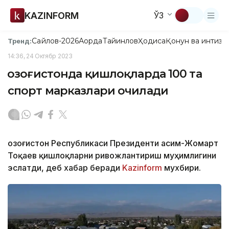
KAZINFORM
ЎЗ
Сайлов-2026
Ақорда
Тайинлов
Ҳодиса
Қонун ва интизо
Тренд:
14:36, 24 Октябр 2023
Қозоғистонда қишлоқларда 100 та
спорт марказлари очилади
Қозоғистон Республикаси Президенти Қасим-Жомарт
Тоқаев қишлоқларни ривожлантириш муҳимлигини
эслатди, деб хабар беради
Kazinform
мухбири.