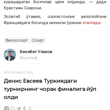
курашадиган босқичлар ҳали олдинда, — деди
Кристиан Скарони.
Эслатиб ўтамиз, қозоғистонлик велопойгачи
Франциядаги босқичда иккинчи ўринни
эгаллади
.
Велоспорт
Спорт
Бекабат Узаков
Муаллиф
14:10, 06 Август 2026
Денис Евсеев Туркиядаги
турнирнинг чорак финалига йўл
олди