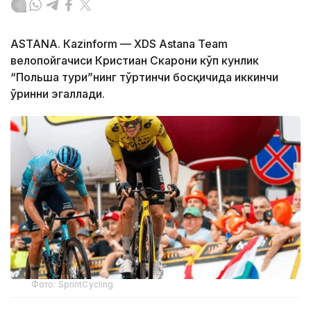
ASTANА. Кazinform — XDS Astana Team
велопойгачиси Кристиан Скарони кўп кунлик
“Польша тури”нинг тўртинчи босқичида иккинчи
ўринни эгаллади.
Фото: SprintCycling