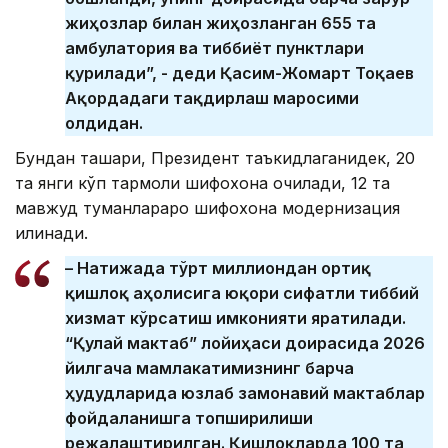
жиҳозлар билан жиҳозланган 655 та
амбулатория ва тиббиёт пунктлари
қурилади”, - деди Қасим-Жомарт Тоқаев
Ақордадаги тақдирлаш маросими
олдидан.
Бундан ташқари, Президент таъкидлаганидек, 20
та янги кўп тармоқли шифохона очилади, 12 та
мавжуд туманлараро шифохона модернизация
қилинади.
– Натижада тўрт миллиондан ортиқ
қишлоқ аҳолисига юқори сифатли тиббий
хизмат кўрсатиш имконияти яратилади.
“Қулай мактаб” лойиҳаси доирасида 2026
йилгача мамлакатимизнинг барча
ҳудудларида юзлаб замонавий мактаблар
фойдаланишга топширилиши
режалаштирилган. Қишлоқларда 100 та