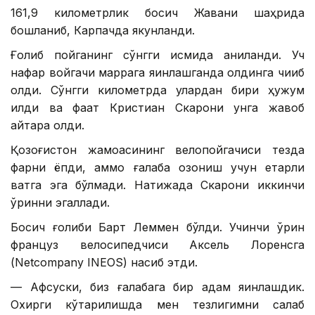
161,9 километрлик босқич Жавани шаҳрида
бошланиб, Карпачда якунланди.
Ғолиб пойганинг сўнгги қисмида аниқланди. Уч
нафар войгачи маррага яқинлашганда олдинга чиқиб
олди. Сўнгги километрда улардан бири ҳужум
қилди ва фақат Кристиан Скарони унга жавоб
қайтара олди.
Қозоғистон жамоасининг велопойгачиси тезда
фарқни ёпди, аммо ғалаба қозониш учун етарли
вақтга эга бўлмади. Натижада Скарони иккинчи
ўринни эгаллади.
Босқич ғолиби Барт Леммен бўлди. Учинчи ўрин
француз велосипедчиси Аксель Лоренсга
(Netcompany INEOS) насиб этди.
— Афсуски, биз ғалабага бир қадам яқинлашдик.
Охирги кўтарилишда мен тезлигимни сақлаб