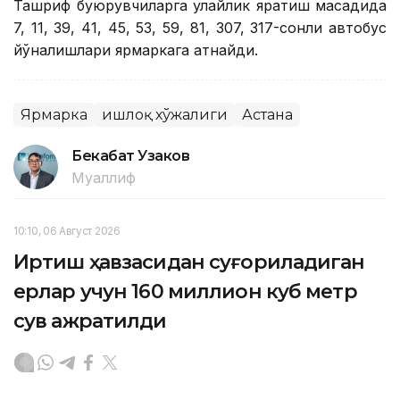
Ташриф буюрувчиларга қулайлик яратиш мақсадида
7, 11, 39, 41, 45, 53, 59, 81, 307, 317-сонли автобус
йўналишлари ярмаркага қатнайди.
Ярмарка
Қишлоқ хўжалиги
Астана
Бекабат Узаков
Муаллиф
10:10, 06 Август 2026
Иртиш ҳавзасидан суғориладиган
ерлар учун 160 миллион куб метр
сув ажратилди