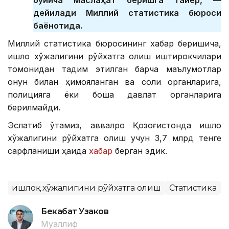
бўйича маслаҳат беришга тайёр, —
дейилади Миллий статистика бюроси
баёнотида.
Миллий статистика бюросининг хабар беришича,
қишлоқ хўжалигини рўйхатга олиш иштирокчилари
томонидан тақдим этилган барча маълумотлар
қонун билан ҳимояланган ва солиқ органларига,
полицияга ёки бошқа давлат органларига
берилмайди.
Эслатиб ўтамиз, аввалроқ Қозоғистонда қишлоқ
хўжалигини рўйхатга олиш учун 3,7 млрд тенге
сарфланиши ҳақида
хабар
берган эдик.
Қишлоқ хўжалигини рўйхатга олиш
Статистика
Бекабат Узаков
Муаллиф