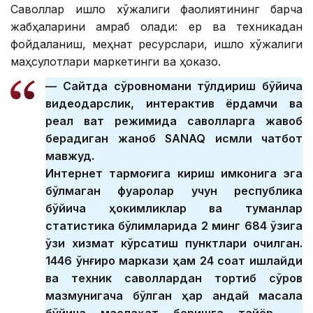
Саволлар қишлоқ хўжалиги фаолиятининг барча
жабҳаларини қамраб олади: ер ва техникадан
фойдаланиш, меҳнат ресурслари, қишлоқ хўжалиги
маҳсулотлари маркетинги ва ҳоказо.
— Сайтда сўровномани тўлдириш бўйича
видеодарслик, интерактив ёрдамчи ва
реал вақт режимида саволларга жавоб
берадиган жаноб SANAQ исмли чатбот
мавжуд.
Интернет тармоғига кириш имконига эга
бўлмаган фуқаролар учун республика
бўйича ҳокимликлар ва туманлар
статистика бўлимларида 2 минг 684 ўзига
ўзи хизмат кўрсатиш пунктлари очилган.
1446 қўнғироқ маркази ҳам 24 соат ишлайди
ва техник саволлардан тортиб сўров
мазмунигача бўлган ҳар қандай масала