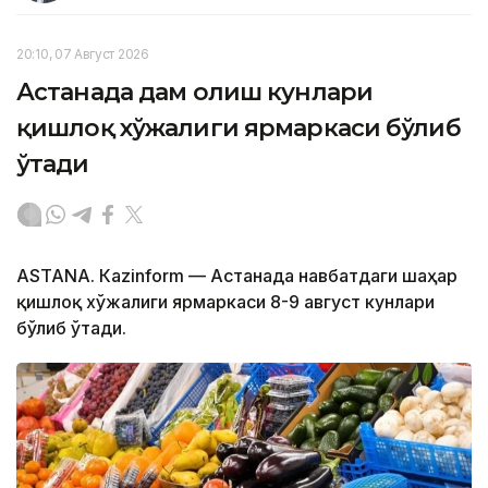
20:10, 07 Август 2026
Астанада дам олиш кунлари
қишлоқ хўжалиги ярмаркаси бўлиб
ўтади
ASTANА. Кazinform — Астанада навбатдаги шаҳар
қишлоқ хўжалиги ярмаркаси 8-9 август кунлари
бўлиб ўтади.