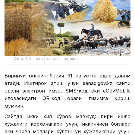
Фото: ҚР Қишлоқ хўжалиги вазирлиги
Биринчи онлайн босқич 31 августга қадар давом
этади. Иштирок этиш учун sanaq.gov.kz сайти
орқали электрон имзо, SMS-код ёки eGovMobile
иловасидаги QR-код орқали тизимга кириш
мумкин.
Сайтда икки хил сўров мавжуд: бири қишлоқ
хўжалиги корхоналари учун, иккинчиси боғлари
ёки чорва моллари бўлган уй хўжаликлари учун.