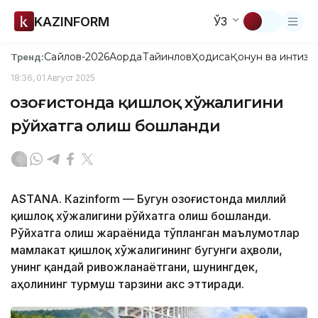
KAZINFORM
ЎЗ
Сайлов-2026
Ақорда
Тайинлов
Ҳодиса
Қонун ва интизо
Тренд:
18:36, 01 Август 2025
Қозоғистонда қишлоқ хўжалигини
рўйхатга олиш бошланди
ASTANА. Кazinform — Бугун Қозоғистонда миллий
қишлоқ хўжалигини рўйхатга олиш бошланди.
Рўйхатга олиш жараёнида тўпланган маълумотлар
мамлакат қишлоқ хўжалигининг бугунги аҳволи,
унинг қандай ривожланаётгани, шунингдек,
аҳолининг турмуш тарзини акс эттиради.