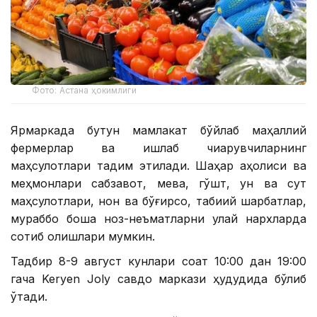
Фото: Астана ҳокимлиги
Ярмаркада бутун мамлакат бўйлаб маҳаллий
фермерлар ва ишлаб чиқарувчиларнинг
маҳсулотлари тақдим этилади. Шаҳар аҳолиси ва
меҳмонлари сабзавот, мева, гўшт, ун ва сут
маҳсулотлари, нон ва бўғирсоқ, табиий шарбатлар,
мураббо бошқа ноз-неъматларни қулай нархларда
сотиб олишлари мумкин.
Тадбир 8-9 август кунлари соат 10:00 дан 19:00
гача Keryen Joly савдо маркази ҳудудида бўлиб
ўтади.