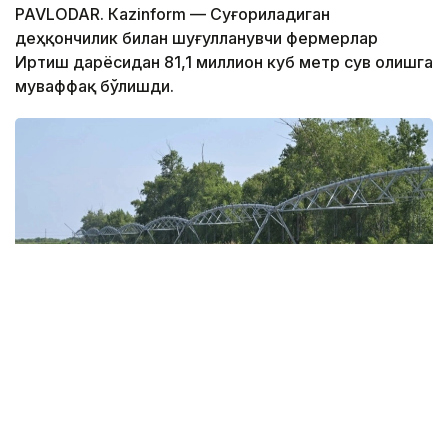
PAVLODAR. Кazinform — Суғориладиган
деҳқончилик билан шуғулланувчи фермерлар
Иртиш дарёсидан 81,1 миллион куб метр сув олишга
муваффақ бўлишди.
Фото: Валерий Бугаев
Суғориладиган деҳқончиликни қўллаб-қувватлаш