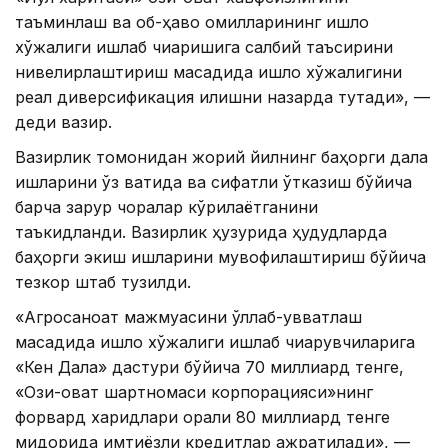
таъминлаш ва об-ҳаво омилларининг қишлоқ
хўжалиги ишлаб чиқаришига салбий таъсирини
нивелирлаштириш мақсадида қишлоқ хўжалигини
реал диверсификация қилишни назарда тутади», —
деди вазир.
Вазирлик томонидан жорий йилнинг баҳорги дала
ишларини ўз вақтида ва сифатли ўтказиш бўйича
барча зарур чоралар кўрилаётганини
таъкидланди. Вазирлик ҳузурида ҳудудларда
баҳорги экиш ишларини мувофиқлаштириш бўйича
тезкор штаб тузилди.
«Агросаноат мажмуасини қўллаб-қувватлаш
мақсадида қишлоқ хўжалиги ишлаб чиқарувчиларига
«Кен Дала» дастури бўйича 70 миллиард тенге,
«Озиқ-овқат шартномаси корпорацияси»нинг
форвард харидлари орқали 80 миллиард тенге
миқдорида имтиёзли кредитлар ажратилади», —