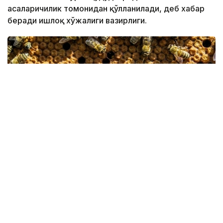
асаларичилик томонидан қўлланилади, деб хабар
беради Қишлоқ хўжалиги вазирлиги.
Фото: Қишлоқ хўжалиги вазирлиги
Лойиҳа Миллий аграр илмий-таълим маркази
олимлари томонидан “Асаларичиликда селекция
жараёнини самарали бошқариш технологияларини
ишлаб чиқиш” дастури доирасида ишлаб чиқилган.