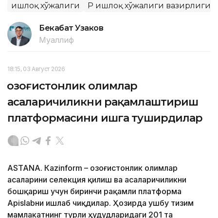
Қишлоқ хўжалиги
ҚР Қишлоқ хўжалиги вазирлиги
Бекабат Узаков
Муаллиф
18:15, 03 Август 2026
Қозоғистонлик олимлар
асаларичиликни рақамлаштириш
платформасини ишга туширдилар
ASTANА. Кazinform – Қозоғистонлик олимлар
асаларини селекция қилиш ва асаларичиликни
бошқариш учун биринчи рақамли платформа
Apislabни ишлаб чиқдилар. Ҳозирда ушбу тизим
мамлакатнинг турли ҳудудларидаги 201 та