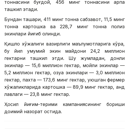
тоннасини буғдой, 456 минг тоннасини арпа
ташкил этади.
Бундан ташқари, 411 минг тонна сабзавот, 11,5 минг
тонна картошка ва 228,7 минг тонна полиз
экинлари йиғиб олинди.
Қишлоқ хўжалиги вазирлиги маълумотларига кўра,
бу йил умумий экин майдони 24,2 миллион
гектарни ташкил этди. Шу жумладан, донли
экинлар — 15,6 миллион гектар, мойли экинлар —
5,2 миллион гектар, озуқа экинлари — 3,0 миллион
гектар, пахта — 173,6 минг гектар, уюшган фермер
хўжаликларида картошка — 89,9 минг гектар, қанд
лавлаги — 23,8 минг гектар.
Ҳосил йиғим-терими кампаниясининг бориши
доимий назорат остида.