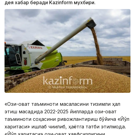
дея хабар беради Kazinform мухбири.
«Озиқ-овқат таъминоти масаласини тизимли ҳал
этиш мақсадида 2022-2025 йилларда озиқ-овқат
таъминоти соҳасини ривожлантириш бўйича «Йўл
харитаси» ишлаб чиқилиб, ҳаётга татбиқ этилмоқда.
«Йўл харитаси» озиқ-овқат хавфсизлигини