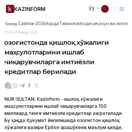
KAZINFORM
ЎЗ
Сайлов-2026
Ақорда
Тайинлов
Ҳодиса
Қонун ва интизо
Тренд:
12:41, 12 Январ 2022
Қозоғистонда қишлоқ хўжалиги
маҳсулотларини ишлаб
чиқарувчиларга имтиёзли
кредитлар берилади
NUR-SULTAN. Кazinform - Қишлоқ хўжалиги
маҳсулотларини ишлаб чиқарувчиларга 150
миллиард тенге имтиёзли кредитлар ажратилади.
Бу ҳақда Ҳукумат йиғилишида Қозоғистон қишлоқ
хўжалиги вазири Ербол Қарашўкеев маълум қилди,