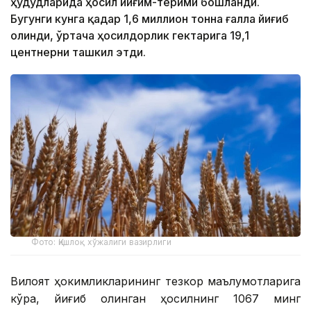
ҳудудларида ҳосил йиғим-терими бошланди.
Бугунги кунга қадар 1,6 миллион тонна ғалла йиғиб
олинди, ўртача ҳосилдорлик гектарига 19,1
центнерни ташкил этди.
Фото: Қишлоқ хўжалиги вазирлиги
Вилоят ҳокимликларининг тезкор маълумотларига
кўра, йиғиб олинган ҳосилнинг 1067 минг