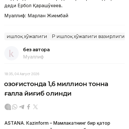
деди Ербол Қарашўкеев.
Муаллиф: Марлан Жиембай
Қишлоқ хўжалиги
ҚР Қишлоқ хўжалиги вазирлиги
без автора
Муаллиф
18:35, 04 Август 2026
Қозоғистонда 1,6 миллион тонна
ғалла йиғиб олинди
ASTANА. Кazinform – Мамлакатнинг бир қатор