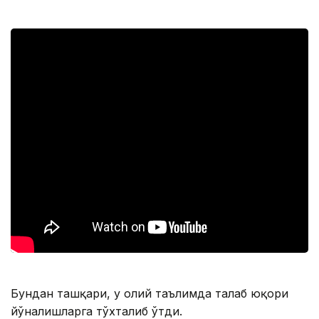
Бундан ташқари, у олий таълимда талаб юқори
йўналишларга тўхталиб ўтди.