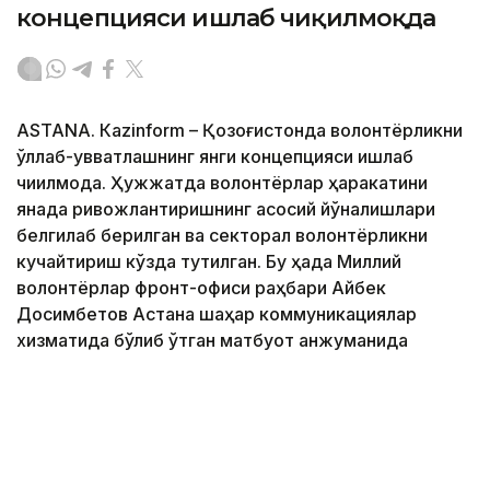
концепцияси ишлаб чиқилмоқда
ASTANА. Кazinform – Қозоғистонда волонтёрликни
қўллаб-қувватлашнинг янги концепцияси ишлаб
чиқилмоқда. Ҳужжатда волонтёрлар ҳаракатини
янада ривожлантиришнинг асосий йўналишлари
белгилаб берилган ва секторал волонтёрликни
кучайтириш кўзда тутилган. Бу ҳақда Миллий
волонтёрлар фронт-офиси раҳбари Айбек
Досимбетов Астана шаҳар коммуникациялар
хизматида бўлиб ўтган матбуот анжуманида
маълум қилди.