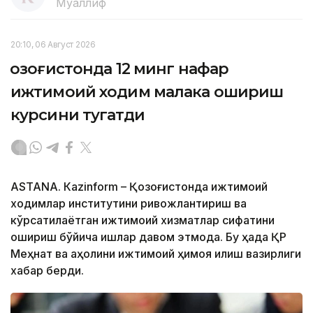
Муаллиф
20:10, 06 Август 2026
Қозоғистонда 12 минг нафар
ижтимоий ходим малака ошириш
курсини тугатди
ASTANА. Кazinform – Қозоғистонда ижтимоий
ходимлар институтини ривожлантириш ва
кўрсатилаётган ижтимоий хизматлар сифатини
ошириш бўйича ишлар давом этмоқда. Бу ҳақда ҚР
Меҳнат ва аҳолини ижтимоий ҳимоя қилиш вазирлиги
хабар берди.