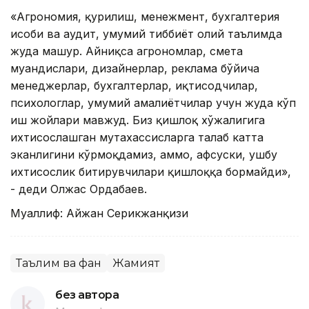
«Агрономия, қурилиш, менежмент, бухгалтерия
ҳисоби ва аудит, умумий тиббиёт олий таълимда
жуда машҳур. Айниқса агрономлар, смета
муҳандислари, дизайнерлар, реклама бўйича
менеджерлар, бухгалтерлар, иқтисодчилар,
психологлар, умумий амалиётчилар учун жуда кўп
иш жойлари мавжуд. Биз қишлоқ хўжалигига
ихтисослашган мутахассисларга талаб катта
эканлигини кўрмоқдамиз, аммо, афсуски, ушбу
ихтисослик битирувчилари қишлоққа бормайди»,
- деди Олжас Ордабаев.
Муаллиф: Айжан Серикжанқизи
Таълим ва фан
Жамият
без автора