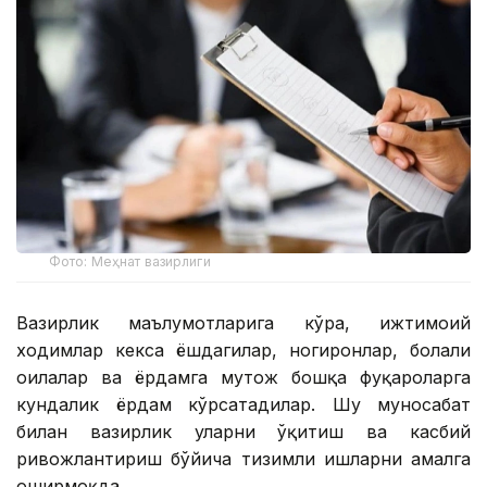
Фото: Меҳнат вазирлиги
Вазирлик маълумотларига кўра, ижтимоий
ходимлар кекса ёшдагилар, ногиронлар, болали
оилалар ва ёрдамга муҳтож бошқа фуқароларга
кундалик ёрдам кўрсатадилар. Шу муносабат
билан вазирлик уларни ўқитиш ва касбий
ривожлантириш бўйича тизимли ишларни амалга
оширмоқда.