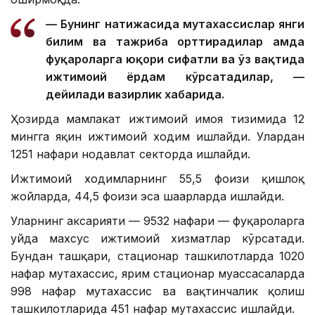
— Бунинг натижасида мутахассислар янги
билим ва тажриба орттирадилар ҳамда
фуқароларга юқори сифатли ва ўз вақтида
ижтимоий ёрдам кўрсатадилар, —
дейилади вазирлик хабарида.
Ҳозирда мамлакат ижтимоий ҳимоя тизимида 12
мингга яқин ижтимоий ходим ишлайди. Улардан
1251 нафари нодавлат секторда ишлайди.
Ижтимоий ходимларнинг 55,5 фоизи қишлоқ
жойларда, 44,5 фоизи эса шаҳарларда ишлайди.
Уларнинг аксарияти — 9532 нафари — фуқароларга
уйда махсус ижтимоий хизматлар кўрсатади.
Бундан ташқари, стационар ташкилотларда 1020
нафар мутахассис, ярим стационар муассасаларда
998 нафар мутахассис ва вақтинчалик қолиш
ташкилотларида 451 нафар мутахассис ишлайди.