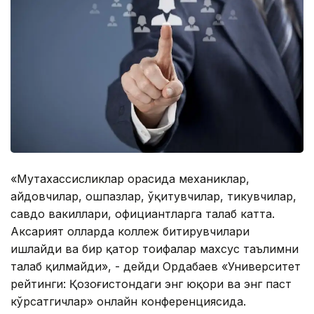
«Мутахассисликлар орасида механиклар,
ҳайдовчилар, ошпазлар, ўқитувчилар, тикувчилар,
савдо вакиллари, официантларга талаб катта.
Аксарият ҳолларда коллеж битирувчилари
ишлайди ва бир қатор тоифалар махсус таълимни
талаб қилмайди», - дейди Ордабаев «Университет
рейтинги: Қозоғистондаги энг юқори ва энг паст
кўрсатгичлар» онлайн конференциясида.