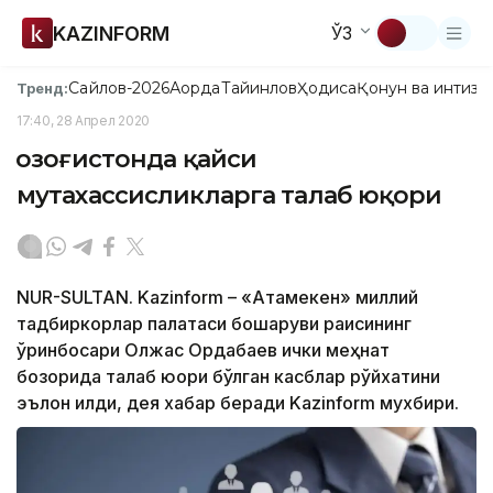
KAZINFORM
ЎЗ
Сайлов-2026
Ақорда
Тайинлов
Ҳодиса
Қонун ва интизо
Тренд:
17:40, 28 Апрел 2020
Қозоғистонда қайси
мутахассисликларга талаб юқори
NUR-SULTAN. Kazinform – «Атамекен» миллий
тадбиркорлар палатаси бошқаруви раисининг
ўринбосари Олжас Ордабаев ички меҳнат
бозорида талаб юқори бўлган касблар рўйхатини
эълон қилди, дея хабар беради Kazinform мухбири.