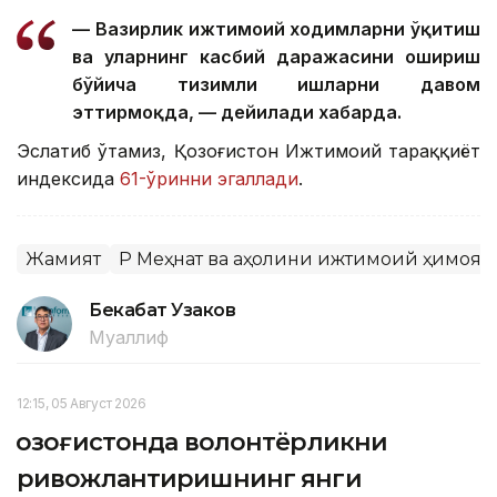
— Вазирлик ижтимоий ходимларни ўқитиш
ва уларнинг касбий даражасини ошириш
бўйича тизимли ишларни давом
эттирмоқда, — дейилади хабарда.
Эслатиб ўтамиз, Қозоғистон Ижтимоий тараққиёт
индексида
61-ўринни эгаллади
.
Жамият
ҚР Меҳнат ва аҳолини ижтимоий ҳимоя
Бекабат Узаков
Муаллиф
12:15, 05 Август 2026
Қозоғистонда волонтёрликни
ривожлантиришнинг янги