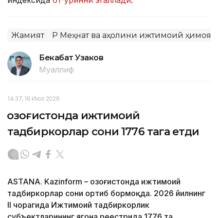
Жамият
ҚР Меҳнат ва аҳолини ижтимоий ҳимоя
Бекабат Узаков
Муаллиф
14:37, 16 Июл 2026
Қозоғистонда ижтимоий
тадбиркорлар сони 1776 тага етди
ASTANA. Kazinform – Қозоғистонда ижтимоий
тадбиркорлар сони ортиб бормоқда. 2026 йилнинг
II чорагида Ижтимоий тадбиркорлик
субъектларининг ягона реестрида 1776 та