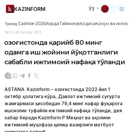
KAZINFORM
ЎЗ
Сайлов-2026
Ақорда
Тайинлов
Ҳодиса
Қонун ва интизо
Тренд:
18:00, 26 Октябр 2022
Қозоғистонда қарийб 80 минг
одамга иш жойини йўқотганлиги
сабабли ижтимоий нафақа тўланди
ASTANA. Kazinform – Қозоғистонда 2022 йил 1
октябр ҳолатига кўра, Давлат ижтимоий суғурта
жамғармаси ҳисобидан 79,4 минг нафар фуқарога
ишсизлик туфайли ижтимоий нафақа тўланди, дея
хабар беради Kazinform ҚР Меҳнат ва аҳолини
ижтимоий муҳофаза қилиш вазирлиги матбуот
хизматига таяниб.