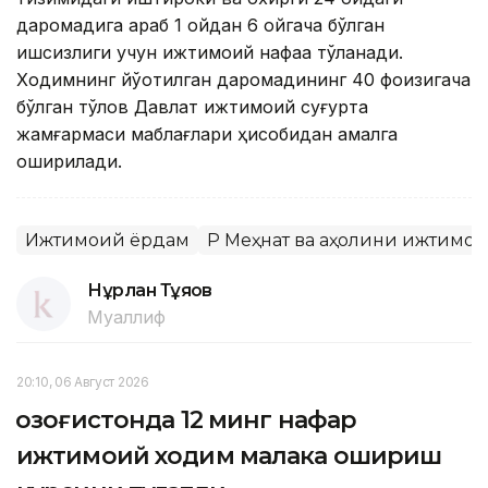
даромадига қараб 1 ойдан 6 ойгача бўлган
ишсизлиги учун ижтимоий нафақа тўланади.
Ходимнинг йўқотилган даромадининг 40 фоизигача
бўлган тўлов Давлат ижтимоий суғурта
жамғармаси маблағлари ҳисобидан амалга
оширилади.
Ижтимоий ёрдам
ҚР Меҳнат ва аҳолини ижтимо
Нұрлан Тұяқов
Муаллиф
20:10, 06 Август 2026
Қозоғистонда 12 минг нафар
ижтимоий ходим малака ошириш