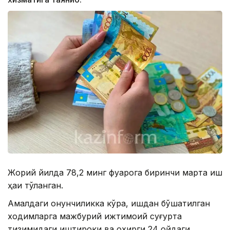
Жорий йилда 78,2 минг фуқарога биринчи марта иш
ҳақи тўланган.
Амалдаги қонунчиликка кўра, ишдан бўшатилган
ходимларга мажбурий ижтимоий суғурта
тизимидаги иштироки ва охирги 24 ойдаги