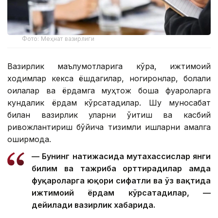
Фото: Меҳнат вазирлиги
Вазирлик маълумотларига кўра, ижтимоий
ходимлар кекса ёшдагилар, ногиронлар, болали
оилалар ва ёрдамга муҳтож бошқа фуқароларга
кундалик ёрдам кўрсатадилар. Шу муносабат
билан вазирлик уларни ўқитиш ва касбий
ривожлантириш бўйича тизимли ишларни амалга
оширмоқда.
— Бунинг натижасида мутахассислар янги
билим ва тажриба орттирадилар ҳамда
фуқароларга юқори сифатли ва ўз вақтида
ижтимоий ёрдам кўрсатадилар, —
дейилади вазирлик хабарида.