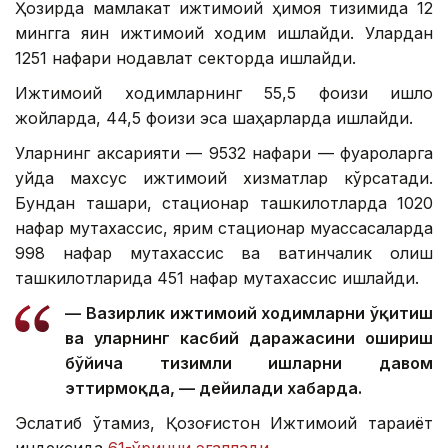
Ҳозирда мамлакат ижтимоий ҳимоя тизимида 12
мингга яқин ижтимоий ходим ишлайди. Улардан
1251 нафари нодавлат секторда ишлайди.
Ижтимоий ходимларнинг 55,5 фоизи қишлоқ
жойларда, 44,5 фоизи эса шаҳарларда ишлайди.
Уларнинг аксарияти — 9532 нафари — фуқароларга
уйда махсус ижтимоий хизматлар кўрсатади.
Бундан ташқари, стационар ташкилотларда 1020
нафар мутахассис, ярим стационар муассасаларда
998 нафар мутахассис ва вақтинчалик қолиш
ташкилотларида 451 нафар мутахассис ишлайди.
— Вазирлик ижтимоий ходимларни ўқитиш
ва уларнинг касбий даражасини ошириш
бўйича тизимли ишларни давом
эттирмоқда, — дейилади хабарда.
Эслатиб ўтамиз, Қозоғистон Ижтимоий тараққиёт
индексида
61-ўринни эгаллади
.