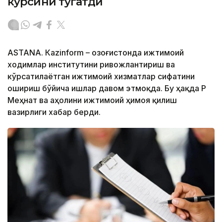
курсини тугатди
ASTANА. Кazinform – Қозоғистонда ижтимоий
ходимлар институтини ривожлантириш ва
кўрсатилаётган ижтимоий хизматлар сифатини
ошириш бўйича ишлар давом этмоқда. Бу ҳақда ҚР
Меҳнат ва аҳолини ижтимоий ҳимоя қилиш
вазирлиги хабар берди.