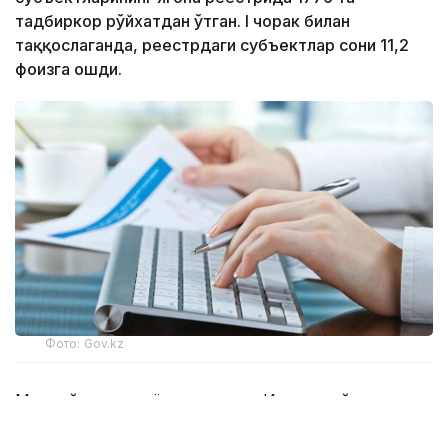
тадбиркор рўйхатдан ўтган. I чорак билан
таққослаганда, реестрдаги субъектлар сони 11,2
фоизга ошди.
Фото: Gov.kz
Миллий иқтисодиёт вазирлиги Ижтимоий
тадбиркорлик субъектларининг ягона реестрини