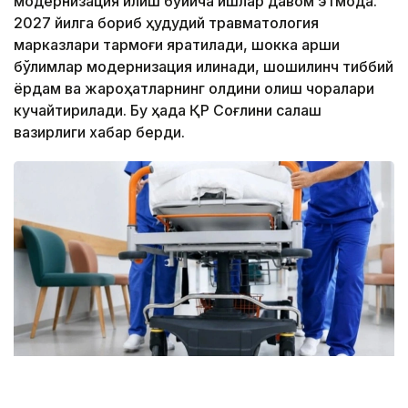
модернизация қилиш бўйича ишлар давом этмоқда.
2027 йилга бориб ҳудудий травматология
марказлари тармоғи яратилади, шокка қарши
бўлимлар модернизация қилинади, шошилинч тиббий
ёрдам ва жароҳатларнинг олдини олиш чоралари
кучайтирилади. Бу ҳақда ҚР Соғлиқни сақлаш
вазирлиги хабар берди.
Фото: Марказий коммуникациялар хизмати