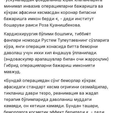
минимал инвазив операцияларни бажаришга ва
кўкрак қафасини кесмасдан коронар бипасни
бажаришга имкон берди «, - деди институт
бошқаруви раиси Роза Қуанишбекова.
Кардиохирургия бўлими бошлиғи, тиббиёт
фанлари номзоди Рустем Тулеутаевнинг сўзларига
кўра, янги операция хонасида битта беморни
даволаш учун икки хил ёндашув қўлланилади.
(эндоваскуляр аралашувлар билан очиқ жарроҳлик)
Гибрид операцияларни бажариш имконияти
мавжуд.
«Бундай операциядан сўнг беморлар кўкрак
қафасидаги стандарт кесма оғриғини сезмайдилар,
тикланиш даври тезроқ, реанимация ва жадал
терапия бўлимларида даволаниш муддати
камаяди, қон кетиши камаяди. Бундан ташқари,
беморларга косметик эффект берилади «, - деди