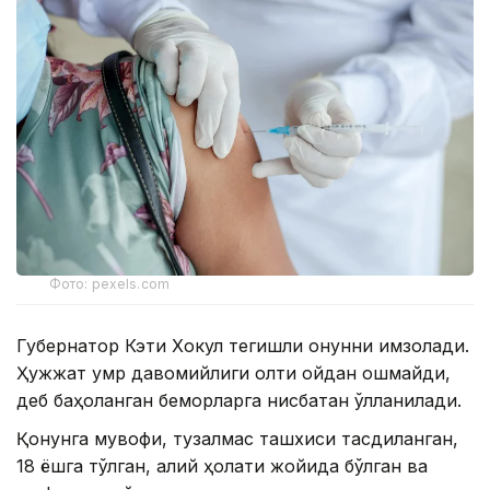
Фото: pexels.com
Губернатор Кэти Хокул тегишли қонунни имзолади.
Ҳужжат умр давомийлиги олти ойдан ошмайди,
деб баҳоланган беморларга нисбатан қўлланилади.
Қонунга мувофиқ, тузалмас ташхиси тасдиқланган,
18 ёшга тўлган, ақлий ҳолати жойида бўлган ва