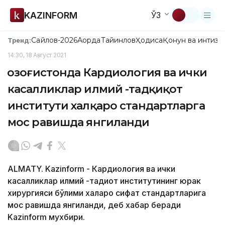
KAZINFORM
ЎЗ
Сайлов-2026
Ақорда
Тайинлов
Ҳодиса
Қонун ва интизо
Тренд:
14:30, 18 Август 2021
Қозоғистонда Кардиология ва ички
касалликлар илмий -тадқиқот
институти халқаро стандартларга
мос равишда янгиланди
ALMATY. Kazinform - Кардиология ва ички
касалликлар илмий -тадқиқот институтининг юрак
хирургияси бўлими халқаро сифат стандартларига
мос равишда янгиланди, деб хабар беради
Kazinform мухбири.