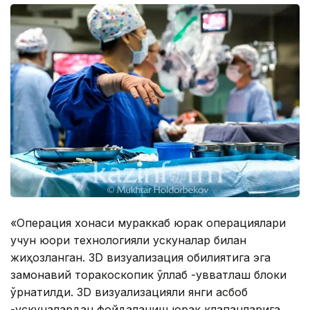
«Операция хонаси мураккаб юрак операциялари
учун юқори технологияли ускуналар билан
жиҳозланган. 3D визуализация қобилиятига эга
замонавий торакоскопик қўллаб -қувватлаш блоки
ўрнатилди. 3D визуализацияли янги асбоб
-ускуналардан фойдаланиш юрак клапанларига