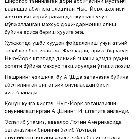
шифокор тайинлаган дори воситасини мустақил
равишда қабул қила оладиган Нью-Йорк аҳолиси
ҳаётни ихтиёрий равишда якунлаш учун
мўлжалланган махсус дори-дармонни олиш
бўйича ариза бериш ҳуқуқига эга.
Ҳужжатда ушбу ҳуқуқдан фойдаланиш учун қатъий
талаблар белгиланган. Жумладан, ариза берувчи
Нью-Йорк штатида доимий яшаши ҳамда руҳий
ҳолати бўйича махсус текширувдан ўтиши лозим.
Нашрнинг ёзишича, бу АҚШда эвтаназия бўйича
қабул қилинган энг қатъий қонунлардан бири
ҳисобланади.
Қонун кучга киргач, Нью-Йорк эвтаназияни
қонунийлаштирган АҚШнинг 14-штатига айланди.
Эслатиб ўтамиз, аввалроқ Лотин Америкасида
эвтаназияни биринчи бўлиб Уругвай
қонунийлаштиргани ҳақида хабар берилган эди.