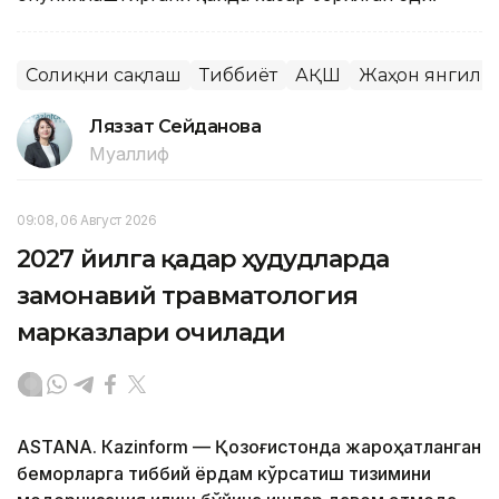
Соғлиқни сақлаш
Тиббиёт
АҚШ
Жаҳон янгили
Ляззат Сейданова
Муаллиф
09:08, 06 Август 2026
2027 йилга қадар ҳудудларда
замонавий травматология
марказлари очилади
ASTANА. Кazinform — Қозоғистонда жароҳатланган
беморларга тиббий ёрдам кўрсатиш тизимини