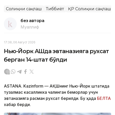
Соғлиқни сақлаш
Тиббиёт
ҚР Соғлиқни сақлаш 
без автора
Муаллиф
17:38, 06 Август 2026
Нью-Йорк АҚШда эвтаназияга рухсат
берган 14-штат бўлди
ASTANA. Kazinform — АҚШнинг Нью-Йорк штатида
тузалмас касалликка чалинган беморлар учун
эвтаназияга расман рухсат берилди. Бу ҳақда
БЕЛТА
хабар берди.