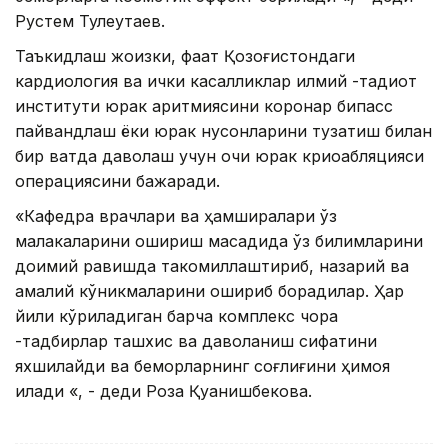
Рустем Тулеутаев.
Таъкидлаш жоизки, фақат Қозоғистондаги
кардиология ва ички касалликлар илмий -тадқиқот
институти юрак аритмиясини коронар бипасс
пайвандлаш ёки юрак нуқсонларини тузатиш билан
бир вақтда даволаш учун очиқ юрак криоабляцияси
операциясини бажаради.
«Кафедра врачлари ва ҳамширалари ўз
малакаларини ошириш мақсадида ўз билимларини
доимий равишда такомиллаштириб, назарий ва
амалий кўникмаларини ошириб борадилар. Ҳар
йили кўриладиган барча комплекс чора
-тадбирлар ташхис ва даволаниш сифатини
яхшилайди ва беморларнинг соғлиғини ҳимоя
қилади «, - деди Роза Қуанишбекова.