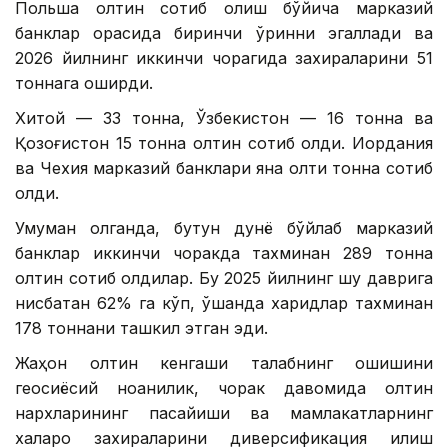
Польша олтин сотиб олиш бўйича марказий
банклар орасида биринчи ўринни эгаллади ва
2026 йилнинг иккинчи чорагида захираларини 51
тоннага оширди.
Хитой — 33 тонна, Ўзбекистон — 16 тонна ва
Қозоғистон 15 тонна олтин сотиб олди. Иордания
ва Чехия марказий банклари яна олти тонна сотиб
олди.
Умуман олганда, бутун дунё бўйлаб марказий
банклар иккинчи чоракда тахминан 289 тонна
олтин сотиб олдилар. Бу 2025 йилнинг шу даврига
нисбатан 62% га кўп, ўшанда харидлар тахминан
178 тоннани ташкил этган эди.
Жаҳон олтин кенгаши талабнинг ошишини
геосиёсий ноаниқлик, чорак давомида олтин
нархларининг пасайиши ва мамлакатларнинг
халқаро захираларини диверсификация қилиш