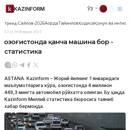
KAZINFORM
ЎЗ
Сайлов-2026
Ақорда
Тайинлов
Ҳодиса
Қонун ва интизо
Тренд:
07:21, 16 Феврал 2023
Қозоғистонда қанча машина бор -
статистика
ASTANA. Kazinform – Жорий йилнинг 1 январидаги
маълумотларига кўра, Қозоғистонда 4 миллион
449,3 мингта автомобил рўйхатга олинган. Бу ҳақда
Kazinform Миллий статистика бюросига таяниб
хабар бермоқда.