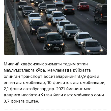
Миллий хавфсизлик хизмати тақдим этган
маълумотларга кўра, мамлакатда рўйхатга
олинган транспорт воситаларининг 87,9 фоизи
енгил автомобиллар, 10 фоизи юк автомобиллари,
2,1 фоизи автобуслардир. 2021 йилнинг мос
даврига нисбатан ўтган йили автомобиллар сони
3,7 фоизга ошган.