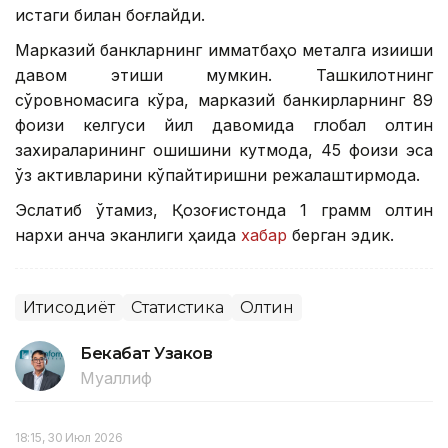
истаги билан боғлайди.
Марказий банкларнинг қимматбаҳо металга қизиқиши
давом этиши мумкин. Ташкилотнинг
сўровномасига кўра, марказий банкирларнинг 89
фоизи келгуси йил давомида глобал олтин
захираларининг ошишини кутмоқда, 45 фоизи эса
ўз активларини кўпайтиришни режалаштирмоқда.
Эслатиб ўтамиз, Қозоғистонда 1 грамм олтин
нархи қанча эканлиги ҳақида
хабар
берган эдик.
Иқтисодиёт
Статистика
Олтин
Бекабат Узаков
Муаллиф
18:15, 30 Июл 2026