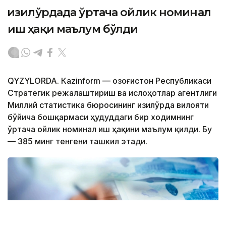
Қизилўрдада ўртача ойлик номинал
иш ҳақи маълум бўлди
QYZYLORDA. Кazinform — Қозоғистон Республикаси
Стратегик режалаштириш ва ислоҳотлар агентлиги
Миллий статистика бюросининг Қизилўрда вилояти
бўйича бошқармаси ҳудуддаги бир ходимнинг
ўртача ойлик номинал иш ҳақини маълум қилди. Бу
— 385 минг тенгени ташкил этади.