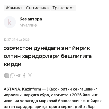
Жамият
Статистика
Транспорт
без автора
Муаллиф
12:37, 31 Июл 2026
Қозоғистон дунёдаги энг йирик
олтин харидорлари бешлигига
кирди
ASTANA. Kazinform — Жаҳон олтин кенгашининг
чораклик шарҳига кўра, Қозоғистон 2026 йилнинг
иккинчи чорагида марказий банкларнинг энг йирик
олтин харидорлари қаторига кирди, деб хабар