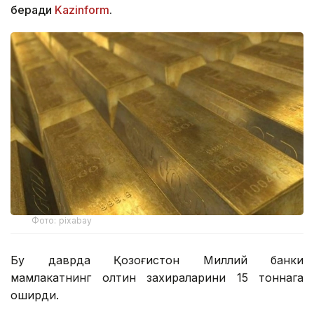
беради
Kazinform
.
Фото: pixabay
Бу даврда Қозоғистон Миллий банки
мамлакатнинг олтин захираларини 15 тоннага
оширди.