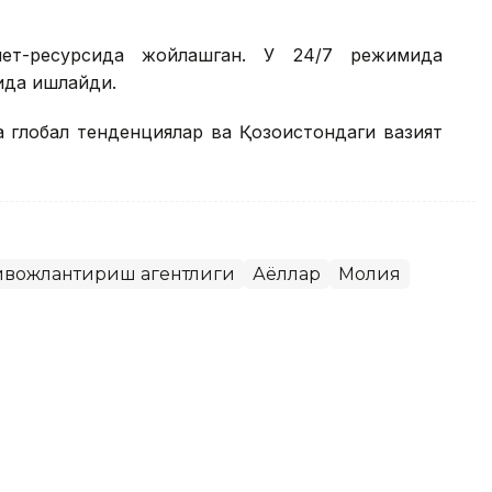
рнет-ресурсида жойлашган. У 24/7 режимида
ида ишлайди.
а глобал тенденциялар ва Қозоғистондаги вазият
ривожлантириш агентлиги
Аёллар
Молия