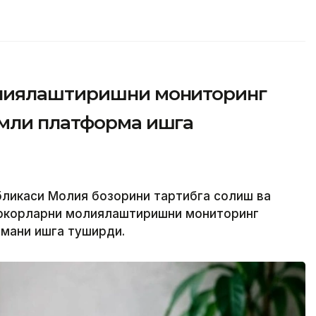
лиялаштиришни мониторинг
мли платформа ишга
убликаси Молия бозорини тартибга солиш ва
иркорларни молиялаштиришни мониторинг
мани ишга туширди.