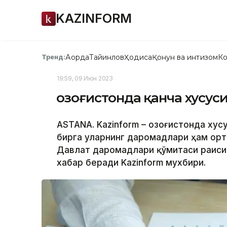
KAZINFORM
Ақорда
Тайинлов
Ҳодиса
Қонун ва интизом
Ко
Тренд:
19:59, 09 Июн 2023
Қозоғистонда қанча хусу
ASTANA. Kazinform – Қозоғистонда ху
бирга уларнинг даромадлари ҳам орти
Давлат даромадлари қўмитаси раиси
хабар беради Kazinform мухбири.