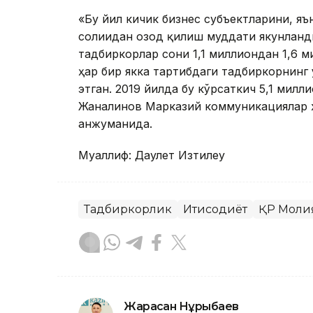
«Бу йил кичик бизнес субъектларини, я
солиғидан озод қилиш муддати якунланд
тадбиркорлар сони 1,1 миллиондан 1,6 м
ҳар бир якка тартибдаги тадбиркорнинг
этган. 2019 йилда бу кўрсаткич 5,1 милл
Жаналинов Марказий коммуникациялар х
анжуманида.
Муаллиф: Даулет Изтилеу
Тадбиркорлик
Иқтисодиёт
ҚР Моли
Жарасқан Нұрыбаев