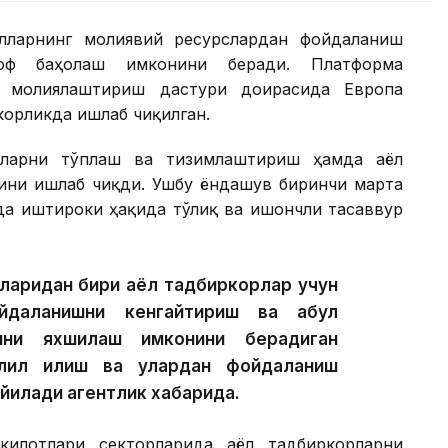
ёлларнинг молиявий ресурслардан фойдаланиш
оф баҳолаш имконини беради. Платформа
ни молиялаштириш дастури доирасида Европа
корликда ишлаб чиқилган.
тларни тўплаш ва тизимлаштириш ҳамда аёл
ини ишлаб чиқди. Ушбу ёндашув биринчи марта
да иштироки ҳақида тўлиқ ва ишончли тасаввур
ларидан бири аёл тадбиркорлар учун
йдаланишни кенгайтириш ва қабул
тини яхшилаш имконини берадиган
лил қилиш ва улардан фойдаланиш
ейилади агентлик хабарида.
илотлари секторларида аёл тадбиркорларни