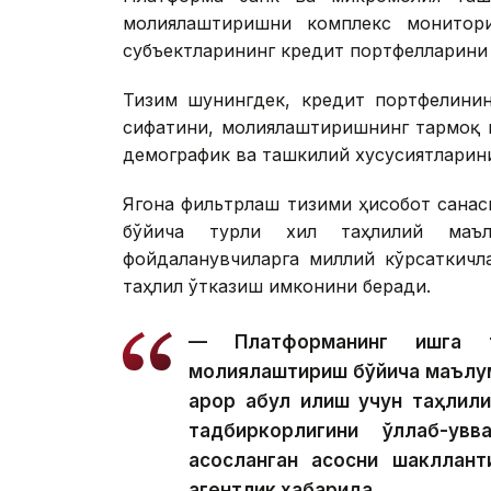
молиялаштиришни комплекс монитори
субъектларининг кредит портфелларини 
Тизим шунингдек, кредит портфелинин
сифатини, молиялаштиришнинг тармоқ в
демографик ва ташкилий хусусиятларин
Ягона фильтрлаш тизими ҳисобот санаси
бўйича турли хил таҳлилий маъл
фойдаланувчиларга миллий кўрсаткичл
таҳлил ўтказиш имконини беради.
— Платформанинг ишга т
молиялаштириш бўйича маълу
қарор қабул қилиш учун таҳли
тадбиркорлигини қўллаб-қу
асосланган асосни шакллан
агентлик хабарида.