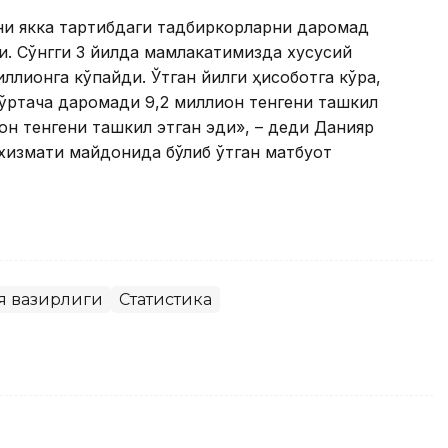
ъни якка тартибдаги тадбиркорларни даромад
и. Сўнгги 3 йилда мамлакатимизда хусусий
иллионга кўпайди. Ўтган йилги ҳисоботга кўра,
 ўртача даромади 9,2 миллион тенгени ташкил
ион тенгени ташкил этган эди», – деди Данияр
измати майдонида бўлиб ўтган матбуот
я вазирлиги
Статистика