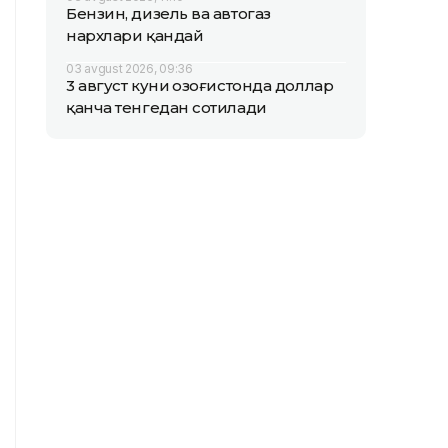
Бензин, дизель ва автогаз
нархлари қандай
03 avgust 2026, 09:36
3 август куни Қозоғистонда доллар
қанча тенгедан сотилади