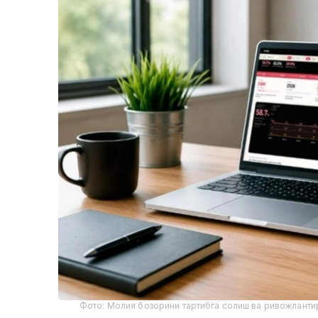
Фото: Молия бозорини тартибга солиш ва ривожланти