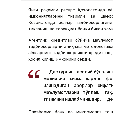
Янги рақамли ресурс Қозоғистонда а
имкониятларини тизимли ва шафф
Қозоғистонда аёллар тадбиркорлиги
тикланиш ва тараққиёт банки билан ҳам
Агентлик кредитлар бўйича маълумо
тадбиркорларни аниқлаш методологияс
аёлларнинг тадбиркорликни кредитлаш
ҳосил қилиш имконини берди.
— Дастурнинг асосий йўналиш
молиявий хизматлардан фо
қилинадиган қарорлар сифа
маълумотларни тўплаш, таҳ
тизимини ишлаб чиқишдир, — д
Платформа банк ва микромолия ташк