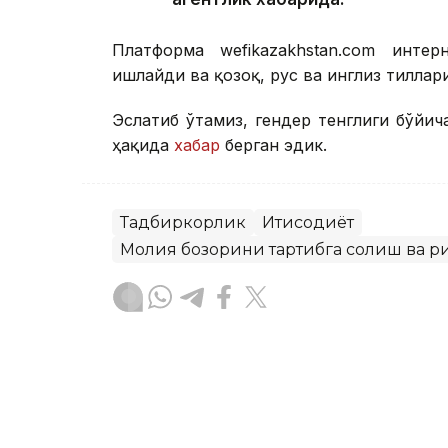
Платформа wefikazakhstan.com инте
ишлайди ва қозоқ, рус ва инглиз тиллар
Эслатиб ўтамиз, гендер тенглиги бўйич
ҳақида
хабар
берган эдик.
Тадбиркорлик
Иқтисодиёт
Молия бозорини тартибга солиш ва 
Бекабат Узаков
Муаллиф