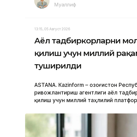
Муаллиф
13:15, 05 Август 2026
Аёл тадбиркорларни мо
қилиш учун миллий рақа
туширилди
ASTANА. Кazinform – Қозоғистон Респ
ривожлантириш агентлиги аёл тадб
қилиш учун миллий таҳлилий платфор