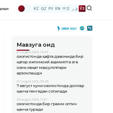
KZ
QZ
РУ
EN
中文
ق ز
ЎЗ
аҳлил
Мавзуга оид
07 avgust 2026, 14:03
Қозоғистонда ҳафта давомида бир
қатор ижтимоий аҳамиятга эга
озиқ-овқат маҳсулотлари
арзонлашди
07 avgust 2026, 09:36
7 август куни Қозоғистонда доллар
қанча тенгедан сотилади
06 avgust 2026, 11:37
Қозоғистонда бир грамм олтин
қанча туради