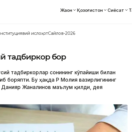
Жаҳон
Қозоғистон
Сиёсат
Т
нституциявий ислоҳот
Сайлов-2026
сий тадбиркор бор
сусий тадбиркорлар сонининг кўпайиши билан
б боряпти. Бу ҳақда ҚР Молия вазирлигининг
 Данияр Жаналинов маълум қилди, дея