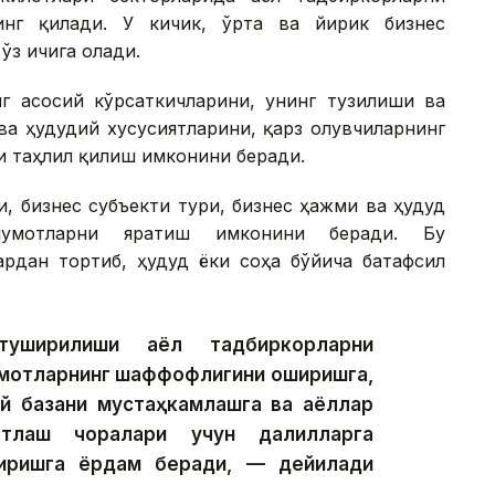
нг қилади. У кичик, ўрта ва йирик бизнес
ўз ичига олади.
г асосий кўрсаткичларини, унинг тузилиши ва
а ҳудудий хусусиятларини, қарз олувчиларнинг
и таҳлил қилиш имконини беради.
, бизнес субъекти тури, бизнес ҳажми ва ҳудуд
умотларни яратиш имконини беради. Бу
ардан тортиб, ҳудуд ёки соҳа бўйича батафсил
уширилиши аёл тадбиркорларни
мотларнинг шаффофлигини оширишга,
лий базани мустаҳкамлашга ва аёллар
вватлаш чоралари учун далилларга
тиришга ёрдам беради, — дейилади