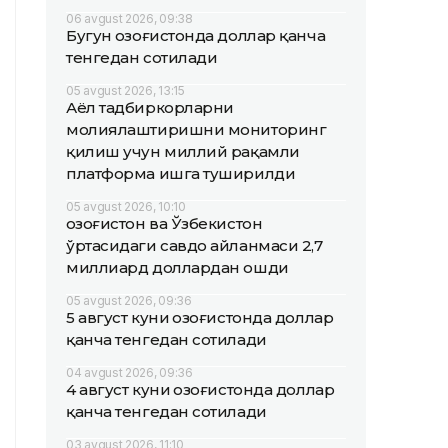
06 avgust 2026, 09:38
Бугун Қозоғистонда доллар қанча
тенгедан сотилади
05 avgust 2026, 13:15
Аёл тадбиркорларни
молиялаштиришни мониторинг
қилиш учун миллий рақамли
платформа ишга туширилди
05 avgust 2026, 10:10
Қозоғистон ва Ўзбекистон
ўртасидаги савдо айланмаси 2,7
миллиард доллардан ошди
05 avgust 2026, 09:36
5 август куни Қозоғистонда доллар
қанча тенгедан сотилади
04 avgust 2026, 09:36
4 август куни Қозоғистонда доллар
қанча тенгедан сотилади
03 avgust 2026, 11:10