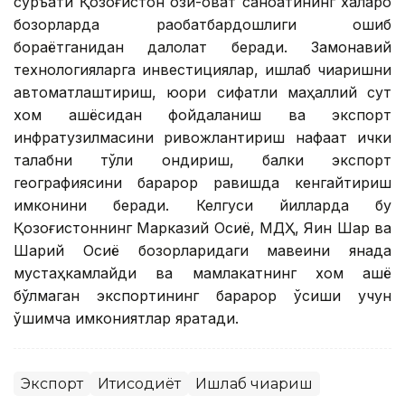
суръати Қозоғистон озиқ-овқат саноатининг халқаро
бозорларда рақобатбардошлиги ошиб
бораётганидан далолат беради. Замонавий
технологияларга инвестициялар, ишлаб чиқаришни
автоматлаштириш, юқори сифатли маҳаллий сут
хом ашёсидан фойдаланиш ва экспорт
инфратузилмасини ривожлантириш нафақат ички
талабни тўлиқ қондириш, балки экспорт
географиясини барқарор равишда кенгайтириш
имконини беради. Келгуси йилларда бу
Қозоғистоннинг Марказий Осиё, МДҲ, Яқин Шарқ ва
Шарқий Осиё бозорларидаги мавқеини янада
мустаҳкамлайди ва мамлакатнинг хом ашё
бўлмаган экспортининг барқарор ўсиши учун
қўшимча имкониятлар яратади.
Экспорт
Иқтисодиёт
Ишлаб чиқариш