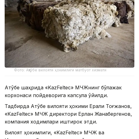
Фото: Ақтўбе вилояти ҳокимлиги матбуот хизмати
Ақтўбе шаҳрида «KazFeltec» МЧЖнинг бўлажак
корхонаси пойдеворига капсула қўйилди.
Тадбирда Ақтўбе вилояти ҳокими Ерали Тоғжанов,
«KazFeltec» МЧЖ директори Ерлан Жанабергенов,
компания ходимлари иштирок этди.
Вилоят ҳокимлиги, «KazFeltec» МЧЖ ва