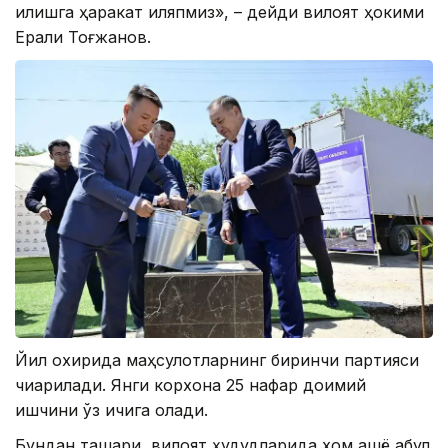
қилишга ҳаракат қиляпмиз», – дейди вилоят ҳокими
Ерали Тоғжанов.
Йил охирида маҳсулотларнинг биринчи партияси
чиқарилади. Янги корхона 25 нафар доимий
ишчини ўз ичига олади.
Бундан ташқари, вилоят ҳудудларида хом ашё қабул