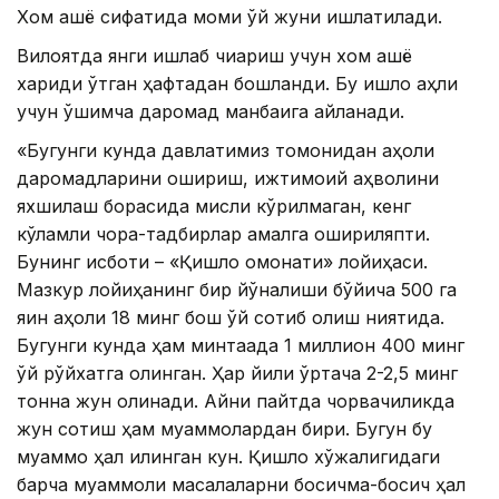
Хом ашё сифатида момиқ қўй жуни ишлатилади.
Вилоятда янги ишлаб чиқариш учун хом ашё
хариди ўтган ҳафтадан бошланди. Бу қишлоқ аҳли
учун қўшимча даромад манбаига айланади.
«Бугунги кунда давлатимиз томонидан аҳоли
даромадларини ошириш, ижтимоий аҳволини
яхшилаш борасида мисли кўрилмаган, кенг
кўламли чора-тадбирлар амалга ошириляпти.
Бунинг исботи – «Қишлоқ омонати» лойиҳаси.
Мазкур лойиҳанинг бир йўналиши бўйича 500 га
яқин аҳоли 18 минг бош қўй сотиб олиш ниятида.
Бугунги кунда ҳам минтақада 1 миллион 400 минг
қўй рўйхатга олинган. Ҳар йили ўртача 2-2,5 минг
тонна жун олинади. Айни пайтда чорвачиликда
жун сотиш ҳам муаммолардан бири. Бугун бу
муаммо ҳал қилинган кун. Қишлоқ хўжалигидаги
барча муаммоли масалаларни босқичма-босқич ҳал