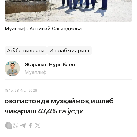
Муаллиф: Алтинай Сағиндиқова
Ақтўбе вилояти
Ишлаб чиқариш
Жарасқан Нұрыбаев
Муаллиф
18:15, 28 Июл 2026
Қозоғистонда музқаймоқ ишлаб
чиқариш 47,4% га ўсди