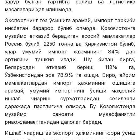
зарур бўлган тартибга солиш ва логистика
масалалари ҳал қилинмоқда.
Экспортнинг тез ўсишига қарамай, импорт таркиби
нисбатан барқарор бўлиб қолмоқда. Қозоғистонга
музқаймоқ етказиб берадиган асосий мамлакатлар
Россия бўлиб, 2250 тонна ва Қирғизистон бўлиб,
улар умумий импорт ҳажмининг 84% дан
ортиғини ташкил қилади. Шу билан бирга,
Беларусдан етказиб бериш 118% га,
Ўзбекистондан эса 78,9% га ошди. Бироқ, айрим
мамлакатлардан импорт ҳажмининг ошишига
қарамай, умумий импортнинг ўсиши маҳаллий
ишлаб чиқариш суръатларидан сезиларли
даражада пастлигича қолмоқда. Бу Қозоғистонда
музқаймоқ саноати муваффақиятли
ривожланаётганидан далолат беради.
Ишлаб чиқариш ва экспорт ҳажмининг юқори ўсиш