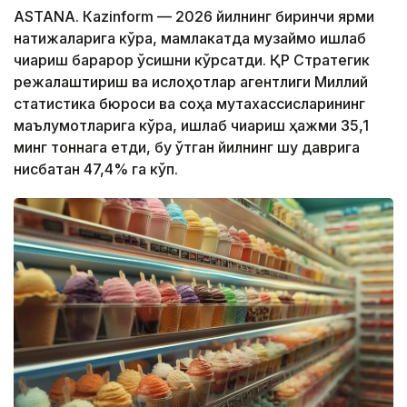
ASTANА. Каzinform — 2026 йилнинг биринчи ярми
натижаларига кўра, мамлакатда музқаймоқ ишлаб
чиқариш барқарор ўсишни кўрсатди. ҚР Стратегик
режалаштириш ва ислоҳотлар агентлиги Миллий
статистика бюроси ва соҳа мутахассисларининг
маълумотларига кўра, ишлаб чиқариш ҳажми 35,1
минг тоннага етди, бу ўтган йилнинг шу даврига
нисбатан 47,4% га кўп.