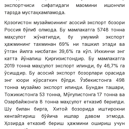
экспортчиси сифатидаги мақомини ишончли
тарзда мустаҳкамламоқда.
Қозоғистон музқаймоқининг асосий экспорт бозори
Россия бўлиб қолмоқда. Бу мамлакатга 5748 тонна
маҳсулот жўнатилди, бу умумий экспорт
ҳажмининг тахминан 69% ни ташкил этади ва
ўтган йилга нисбатан 39,6% га кўп. Иккинчи энг
катта йўналиш Қирғизистондир. Бу мамлакатга
2019 тонна маҳсулот экспорт қилинди, бу 46,7% га
ўсишдир. Бу асосий экспорт бозорлари орасида
энг юқори кўрсаткич бўлди. Ўзбекистонга 498
тонна музқаймоқ экспорт қилинди. Бундан ташқари,
Тожикистонга 53 тонна, Мўғулистонга 17 тонна ва
Озарбайжонга 8 тонна маҳсулот етказиб берилди.
Шу билан бирга, Хитой бозорида иштирокни
кенгайтириш бўйича ишлар давом этмоқда.
Ҳозирда етказиб бериш ҳажмини ошириш учун