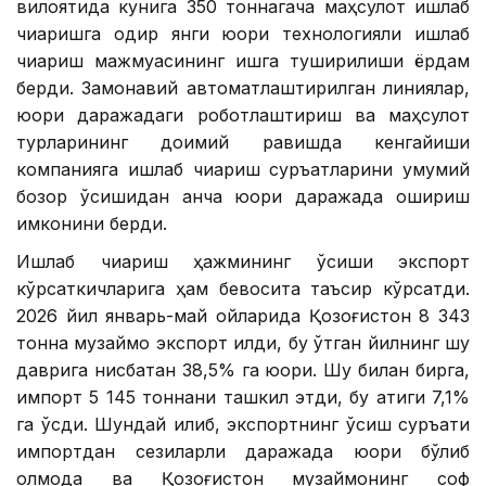
вилоятида кунига 350 тоннагача маҳсулот ишлаб
чиқаришга қодир янги юқори технологияли ишлаб
чиқариш мажмуасининг ишга туширилиши ёрдам
берди. Замонавий автоматлаштирилган линиялар,
юқори даражадаги роботлаштириш ва маҳсулот
турларининг доимий равишда кенгайиши
компанияга ишлаб чиқариш суръатларини умумий
бозор ўсишидан анча юқори даражада ошириш
имконини берди.
Ишлаб чиқариш ҳажмининг ўсиши экспорт
кўрсаткичларига ҳам бевосита таъсир кўрсатди.
2026 йил январь-май ойларида Қозоғистон 8 343
тонна музқаймоқ экспорт қилди, бу ўтган йилнинг шу
даврига нисбатан 38,5% га юқори. Шу билан бирга,
импорт 5 145 тоннани ташкил этди, бу атиги 7,1%
га ўсди. Шундай қилиб, экспортнинг ўсиш суръати
импортдан сезиларли даражада юқори бўлиб
қолмоқда ва Қозоғистон музқаймоқнинг соф