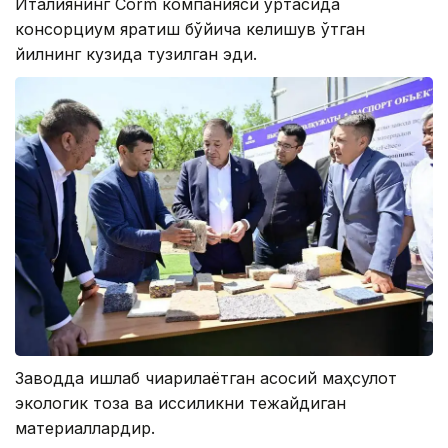
Италиянинг Corm компанияси ўртасида
консорциум яратиш бўйича келишув ўтган
йилнинг кузида тузилган эди.
Заводда ишлаб чиқарилаётган асосий маҳсулот
экологик тоза ва иссиқликни тежайдиган
материаллардир.