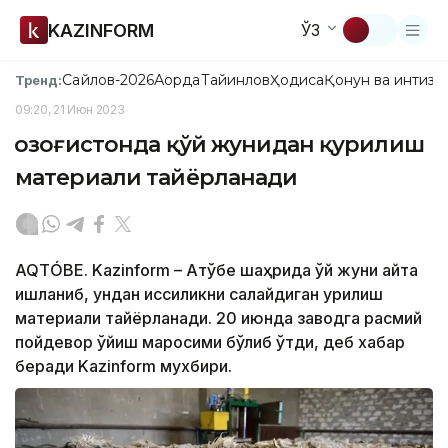
KAZINFORM
ЎЗ
Сайлов-2026
Ақорда
Тайинлов
Ҳодиса
Қонун ва интизо
Тренд:
09:20, 21 Июн 2023
Қозоғистонда қўй жунидан қурилиш
материали тайёрланади
AQTÓBE. Kazinform – Ақтўбе шаҳрида қўй жуни қайта
ишланиб, ундан иссиқликни сақлайдиган қурилиш
материали тайёрланади. 20 июнда заводга расмий
пойдевор қўйиш маросими бўлиб ўтди, деб хабар
беради Kazinform мухбири.