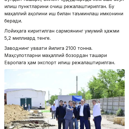
қилиш пунктларини очиш режалаштирилган. Бу
маҳаллий аҳолини иш билан таъминлаш имконини
беради.
Лойиҳага киритилган сармоянинг умумий ҳажми
5,2 миллиард тенге.
Заводнинг қуввати йилига 2100 тонна.
Маҳсулотларни маҳаллий бозордан ташқари
Европага ҳам экспорт қилиш режалаштирилган.