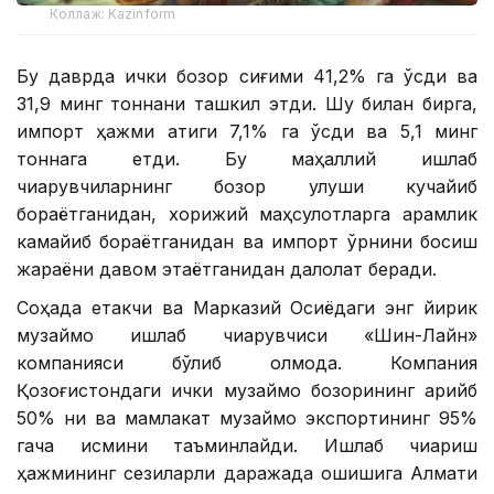
Коллаж: Kazinform
Бу даврда ички бозор сиғими 41,2% га ўсди ва
31,9 минг тоннани ташкил этди. Шу билан бирга,
импорт ҳажми атиги 7,1% га ўсди ва 5,1 минг
тоннага етди. Бу маҳаллий ишлаб
чиқарувчиларнинг бозор улуши кучайиб
бораётганидан, хорижий маҳсулотларга қарамлик
камайиб бораётганидан ва импорт ўрнини босиш
жараёни давом этаётганидан далолат беради.
Соҳада етакчи ва Марказий Осиёдаги энг йирик
музқаймоқ ишлаб чиқарувчиси «Шин-Лайн»
компанияси бўлиб қолмоқда. Компания
Қозоғистондаги ички музқаймоқ бозорининг қарийб
50% ни ва мамлакат музқаймоқ экспортининг 95%
гача қисмини таъминлайди. Ишлаб чиқариш
ҳажмининг сезиларли даражада ошишига Алмати