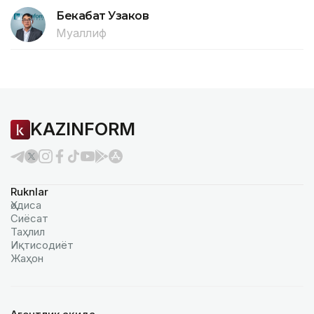
Бекабат Узаков
Муаллиф
KAZINFORM
Ruknlar
Ҳодиса
Сиёсат
Таҳлил
Иқтисодиёт
Жаҳон