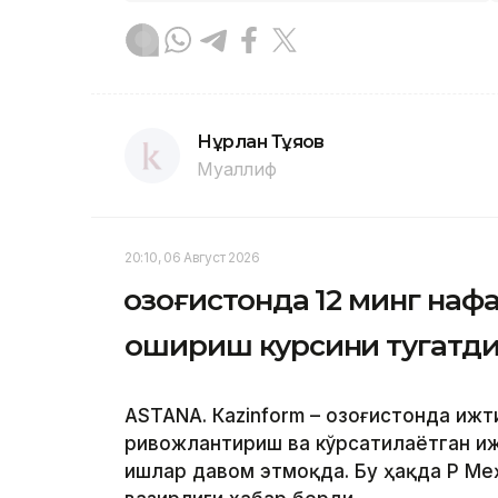
Нұрлан Тұяқов
Муаллиф
20:10, 06 Август 2026
Қозоғистонда 12 минг на
ошириш курсини тугатд
ASTANА. Кazinform – Қозоғистонда иж
ривожлантириш ва кўрсатилаётган и
ишлар давом этмоқда. Бу ҳақда ҚР М