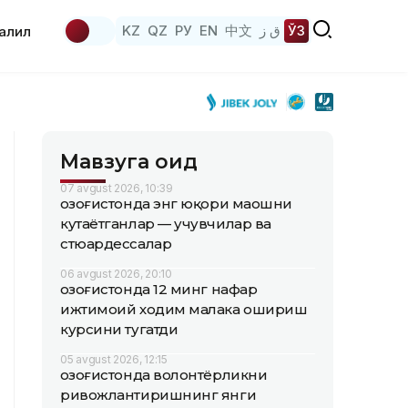
KZ
QZ
РУ
EN
中文
ق ز
ЎЗ
аҳлил
Мавзуга оид
07 avgust 2026, 10:39
Қозоғистонда энг юқори маошни
кутаётганлар — учувчилар ва
стюардессалар
06 avgust 2026, 20:10
Қозоғистонда 12 минг нафар
ижтимоий ходим малака ошириш
курсини тугатди
05 avgust 2026, 12:15
Қозоғистонда волонтёрликни
ривожлантиришнинг янги