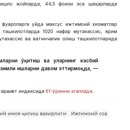
ишлоқ жойларда, 44,5 фоизи эса шаҳарларда
фуқароларга уйда махсус ижтимоий хизматлар
р ташкилотларда 1020 нафар мутахассис, ярим
тахассис ва вақтинчалик қолиш ташкилотларида
ларни ўқитиш ва уларнинг касбий
изимли ишларни давом эттирмоқда, —
араққиёт индексида
61-ўринни эгаллади
.
оий ҳимоя қилиш вазирлиги
Ижтимоий соҳа