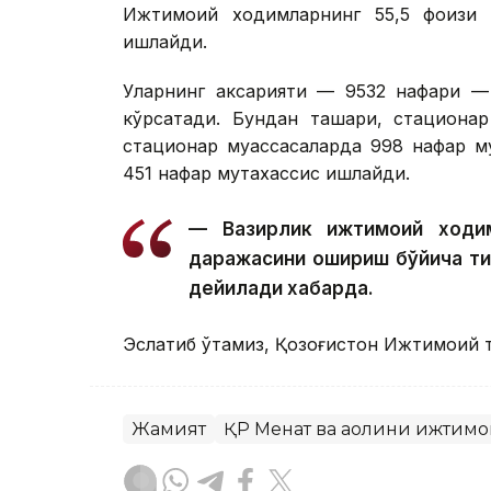
Ижтимоий ходимларнинг 55,5 фоизи қ
ишлайди.
Уларнинг аксарияти — 9532 нафари — 
кўрсатади. Бундан ташқари, стациона
стационар муассасаларда 998 нафар му
451 нафар мутахассис ишлайди.
— Вазирлик ижтимоий ходим
даражасини ошириш бўйича т
дейилади хабарда.
Эслатиб ўтамиз, Қозоғистон Ижтимоий т
Жамият
ҚР Меҳнат ва аҳолини ижтим