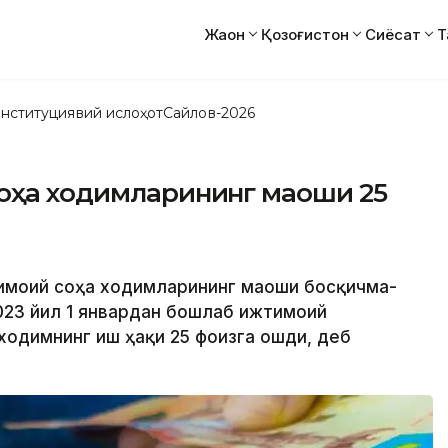
Жаҳон
Қозоғистон
Сиёсат
Т
нституциявий ислоҳот
Сайлов-2026
соҳа ходимларининг маоши 25
жтимоий соҳа ходимларининг маоши босқичма-
023 йил 1 январдан бошлаб ижтимоий
ходимнинг иш ҳақи 25 фоизга ошди, деб