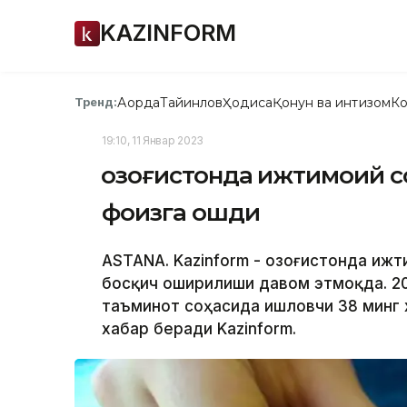
KAZINFORM
Ақорда
Тайинлов
Ҳодиса
Қонун ва интизом
Ко
Тренд:
19:10, 11 Январ 2023
Қозоғистонда ижтимоий 
фоизга ошди
ASTANA. Kazinform - Қозоғистонда и
босқич оширилиши давом этмоқда. 2
таъминот соҳасида ишловчи 38 минг 
хабар беради Kazinform.