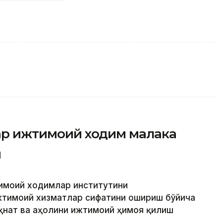
фар ижтимоий ходим малака
и
тимоий ходимлар институтини
жтимоий хизматлар сифатини ошириш бўйича
еҳнат ва аҳолини ижтимоий ҳимоя қилиш