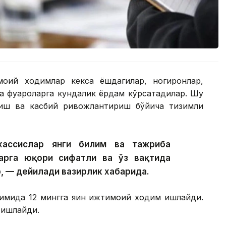
моий ходимлар кекса ёшдагилар, ногиронлар,
а фуқароларга кундалик ёрдам кўрсатадилар. Шу
тиш ва касбий ривожлантириш бўйича тизимли
хассислар янги билим ва тажриба
арга юқори сифатли ва ўз вақтида
, — дейилади вазирлик хабарида.
имида 12 мингга яқин ижтимоий ходим ишлайди.
 ишлайди.