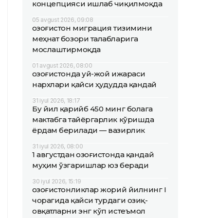
концепцияси ишлаб чиқилмоқда
05 avgust 2026, 09:08
Қозоғистон миграция тизимини
меҳнат бозори талабларига
мослаштирмоқда
01 avgust 2026, 08:00
Қозоғистонда уй-жой ижараси
нархлари қайси ҳудудда қандай
31 iyul 2026, 18:17
Бу йил қарийб 450 минг болага
мактабга тайёргарлик кўришда
ёрдам берилади — вазирлик
31 iyul 2026, 08:00
1 августдан Қозоғистонда қандай
муҳим ўзгаришлар юз беради
30 iyul 2026, 15:19
Қозоғистонликлар жорий йилнинг I
чорагида қайси турдаги озиқ-
овқатларни энг кўп истеъмол