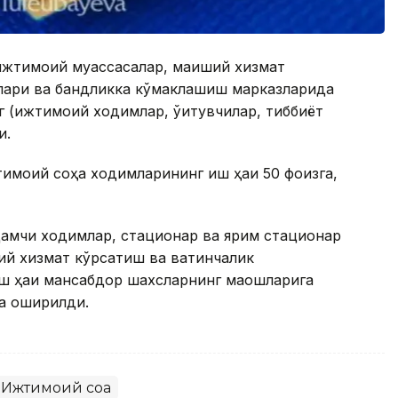
ижтимоий муассасалар, маиший хизмат
тлари ва бандликка кўмаклашиш марказларида
 (ижтимоий ходимлар, ўқитувчилар, тиббиёт
и.
тимоий соҳа ходимларининг иш ҳақи 50 фоизга,
дамчи ходимлар, стационар ва ярим стационар
й хизмат кўрсатиш ва вақтинчалик
 ҳақи мансабдор шахсларнинг маошларига
ча оширилди.
Ижтимоий соҳа