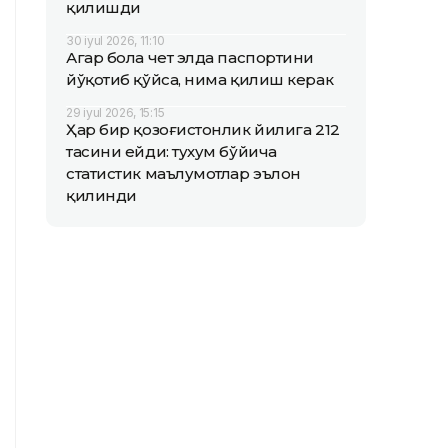
қилишди
30 iyul 2026, 11:10
Агар бола чет элда паспортини
йўқотиб қўйса, нима қилиш керак
29 iyul 2026, 15:15
Ҳар бир қозоғистонлик йилига 212
тасини ейди: тухум бўйича
статистик маълумотлар эълон
қилинди