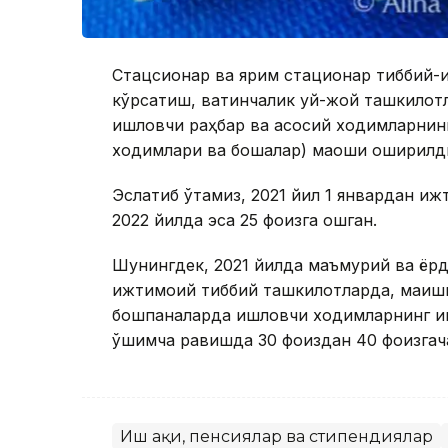
Стацсионар ва ярим стационар тиббий-
кўрсатиш, вақтинчалик уй-жой ташкило
ишловчи раҳбар ва асосий ходимларнинг
ходимлари ва бошқалар) маоши оширилд
Эслатиб ўтамиз, 2021 йил 1 январдан иж
2022 йилда эса 25 фоизга ошган.
Шунингдек, 2021 йилда маъмурий ва ёр
ижтимоий тиббий ташкилотларда, маиши
бошпаналарда ишловчи ходимларнинг иш
қўшимча равишда 30 фоиздан 40 фоизга
Иш ҳақи, пенсиялар ва стипендиялар