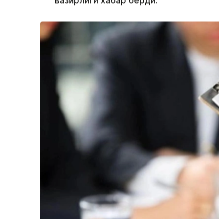
вазирлиги хабар берди.