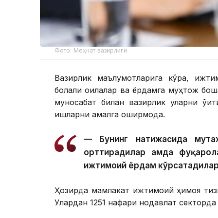
Фото: Меҳнат вазирлиги
Вазирлик маълумотларига кўра, ижти
болали оилалар ва ёрдамга муҳтож бошқ
муносабат билан вазирлик уларни ўқи
ишларни амалга оширмоқда.
— Бунинг натижасида мута
орттирадилар ҳамда фуқарол
ижтимоий ёрдам кўрсатадилар
Ҳозирда мамлакат ижтимоий ҳимоя тиз
Улардан 1251 нафари нодавлат секторда