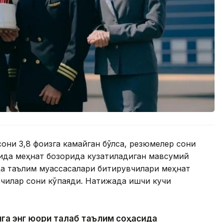
они 3,8 фоизга камайган бўлса, резюмелер сони
умида меҳнат бозорида кузатиладиган мавсумий
да таълим муассасалари битирувчилари меҳнат
вчилар сони кўпаяди. Натижада ишчи кучи
га энг юқори талаб таълим соҳасида