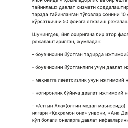
Июн ойида « Ҳомиладорлик ва бир ёшгач
тайинлаш» давлат хизмати соддалаштир
тарзда тайинланган тўловлар сонини 10
кўрсаткични 50 фоизга етказиш режалаш
Шунингдек, йил охиригача бир қатор ф
режалаштирилган, жумладан:
- боқувчисини йўқотган тақдирда ижтимои
- боқувчисини йўқотганлиги учун давлат
- меҳнатга лаёқатсизлик учун ижтимоий н
- ногиронлик бўйича давлат ижтимоий н
- «Алтын Алқа»(олтин медал маъносида),
илгари «Қаҳрамон она» унвони, «Ана Дан
кўп болали оналарга давлат нафақаларин