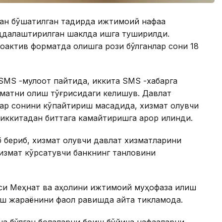
н бўшатилган тақдирда ижтимоий нафақа
ддалаштирилган шаклда ишга туширилди.
оактив форматда олишга рози бўлганлар сони 18
 SMS -мулоқот пайтида, иккита SMS -хабарга
зматни олиш тўғрисидаги келишув. Давлат
лар сонини кўпайтириш мақсадида, хизмат олувчи
иккитадан биттага камайтиришга қарор қилинди.
 бериб, хизмат олувчи давлат хизматларини
измат кўрсатувчи банкнинг танловини
си Меҳнат ва аҳолини ижтимоий муҳофаза қилиш
ш жараёнини фаол равишда қайта тикламоқда.