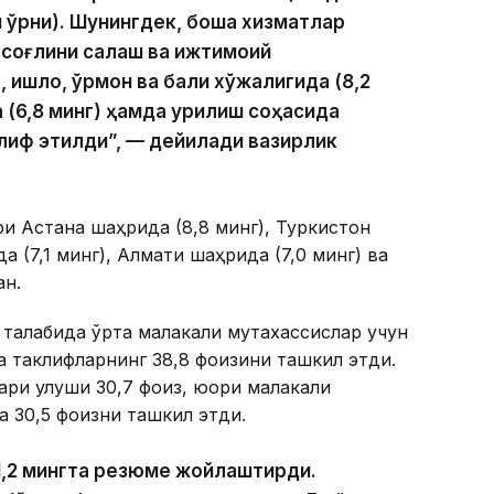
ш ўрни). Шунингдек, бошқа хизматлар
 соғлиқни сақлаш ва ижтимоий
 қишлоқ, ўрмон ва балиқ хўжалигида (8,2
 (6,8 минг) ҳамда қурилиш соҳасида
клиф этилди”, — дейилади вазирлик
и Астана шаҳрида (8,8 минг), Туркистон
а (7,1 минг), Алмати шаҳрида (7,0 минг) ва
ан.
талабида ўрта малакали мутахассислар учун
а таклифларнинг 38,8 фоизини ташкил этди.
ари улуши 30,7 фоиз, юқори малакали
а 30,5 фоизни ташкил этди.
1,2 мингта резюме жойлаштирди.