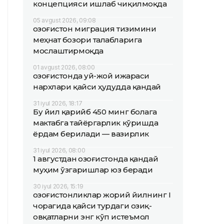
концепцияси ишлаб чиқилмоқда
05 avgust 2026, 09:08
Қозоғистон миграция тизимини
меҳнат бозори талабларига
мослаштирмоқда
01 avgust 2026, 08:00
Қозоғистонда уй-жой ижараси
нархлари қайси ҳудудда қандай
31 iyul 2026, 18:17
Бу йил қарийб 450 минг болага
мактабга тайёргарлик кўришда
ёрдам берилади — вазирлик
31 iyul 2026, 08:00
1 августдан Қозоғистонда қандай
муҳим ўзгаришлар юз беради
30 iyul 2026, 15:19
Қозоғистонликлар жорий йилнинг I
чорагида қайси турдаги озиқ-
овқатларни энг кўп истеъмол