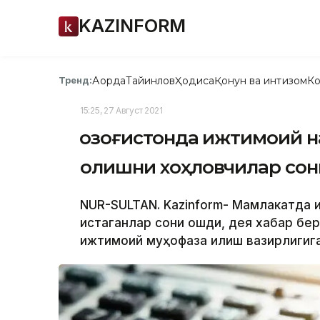
KAZINFORM
Ақорда
Тайинлов
Ҳодиса
Қонун ва интизом
Ко
Тренд:
15:25, 27 Август 2021
Қозоғистонда ижтимоий 
олишни хоҳловчилар со
NUR-SULTAN. Kazinform- Мамлакатда 
истаганлар сони ошди, дея хабар бер
ижтимоий муҳофаза қилиш вазирлигига