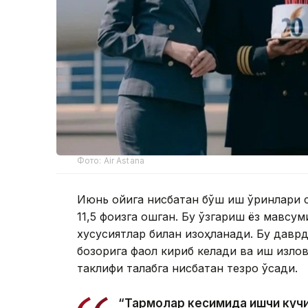
Фото: Air Astana
Июнь ойига нисбатан бўш иш ўринлари с
11,5 фоизга ошган. Бу ўзгариш ёз мавс
хусусиятлар билан изоҳланади. Бу давр
бозорига фаол кириб келади ва иш изло
таклифи талабга нисбатан тезроқ ўсади.
“Тармоқлар кесимида ишчи кучи