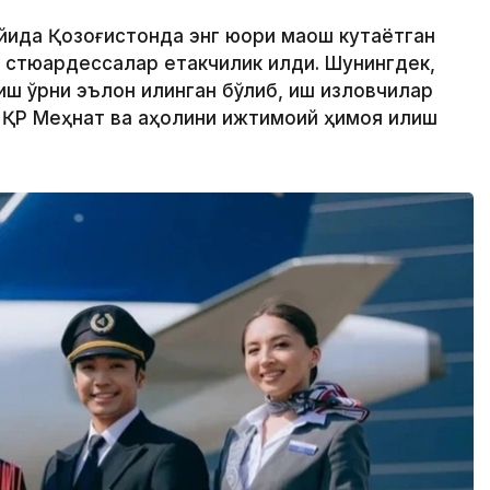
йида Қозоғистонда энг юқори маош кутаётган
 стюардессалар етакчилик қилди. Шунингдек,
иш ўрни эълон қилинган бўлиб, иш изловчилар
да ҚР Меҳнат ва аҳолини ижтимоий ҳимоя қилиш