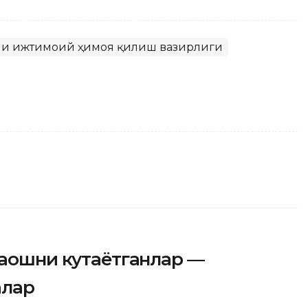
лини ижтимоий ҳимоя қилиш вазирлиги
маошни кутаётганлар —
алар