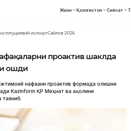
Жаҳон
Қозоғистон
Сиёсат
Т
нституциявий ислоҳот
Сайлов-2026
нафақаларни проактив шаклда
ни ошди
ижтимоий нафақани проактив формада олишни
ади Kazinform ҚР Меҳнат ва аҳолини
 таяниб.