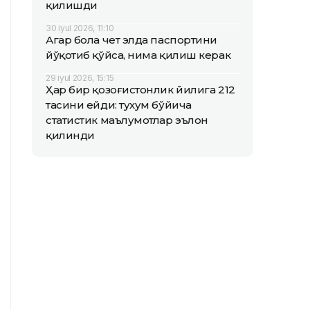
қилишди
30 iyul 2026, 11:10
Агар бола чет элда паспортини
йўқотиб қўйса, нима қилиш керак
29 iyul 2026, 15:15
Ҳар бир қозоғистонлик йилига 212
тасини ейди: тухум бўйича
статистик маълумотлар эълон
қилинди