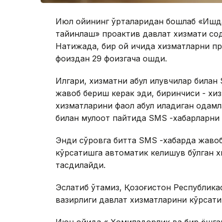
Июл ойининг ўрталаридан бошлаб «Ишда
тайинлаш» проактив давлат хизмати со
Натижада, бир ой ичида хизматларни пр
фоиздан 29 фоизгача ошди.
Илгари, хизматни қабул қилувчилар билан
жавоб бериш керак эди, биринчиси - хи
хизматларини фаол қабул қиладиган одам
билан мулоқот пайтида SMS -хабарларни 
Энди сўровга битта SMS -хабарда жавоб
кўрсатишга автоматик келишув бўлган х
тасдиқлайди.
Эслатиб ўтамиз, Қозоғистон Республика
вазирлиги давлат хизматларини кўрсати