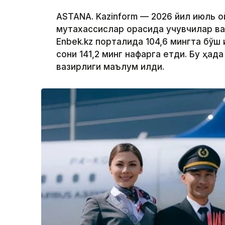
ASTANA. Kazinform — 2026 йил июль о
мутахассислар орасида учувчилар ва
Enbek.kz порталида 104,6 мингта бўш 
сони 141,2 минг нафарга етди. Бу ҳақ
вазирлиги маълум қилди.