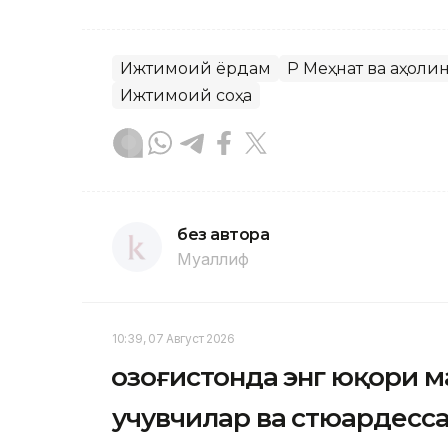
Ижтимоий ёрдам
ҚР Меҳнат ва аҳо
Ижтимоий соҳа
без автора
Муаллиф
10:39, 07 Август 2026
Қозоғистонда энг юқори 
учувчилар ва стюардесс