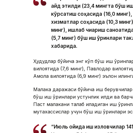
қайд этилди (23,4 мингта бўш и
кўрсатиш соҳасида (16,0 минг),
хизматлар соҳасида (10,3 минг),
минг), ишлаб чиқариш саноатида
(5,7 минг) бўш иш ўринлари та
хабарида.
Ҳудудлар бўйича энг кўп бўш иш ўринлар
вилоятида (7,6 минг), Павлодар вилоятид
Ақмола вилоятида (6,9 минг) эълон қилинг
Малака даражаси бўйича иш берувчилар 
бўш иш ўринлари устунлик қилди ва барч
Паст малакани талаб қиладиган иш ўринл
мутахассислар учун бўш иш ўринлари эс
“Июль ойида иш изловчилар 14