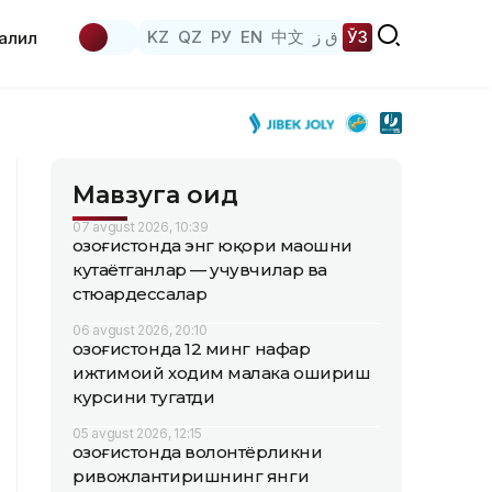
KZ
QZ
РУ
EN
中文
ق ز
ЎЗ
аҳлил
Мавзуга оид
07 avgust 2026, 10:39
Қозоғистонда энг юқори маошни
кутаётганлар — учувчилар ва
стюардессалар
06 avgust 2026, 20:10
Қозоғистонда 12 минг нафар
ижтимоий ходим малака ошириш
курсини тугатди
05 avgust 2026, 12:15
Қозоғистонда волонтёрликни
ривожлантиришнинг янги