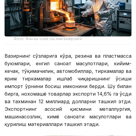
Фото: Фан ва олий таълим вазирлиги
Вазирнинг сўзларига кўра, резина ва пластмасса
буюмлари, енгил саноат маҳсулотлари, кийим-
кечак, тўқимачилик, автомобиллар, тиркамалар ва
ярим тиркамалар ишлаб чиқаришнинг ўсиши
импорт ўрнини босиш имконини берди. Шу билан
бирга, нохомашё товарлар экспорти 14,6% га ўсди
ва тахминан 12 миллиард долларни ташкил этди.
Экспортнинг асосий қисмини металлургия,
машинасозлик, кимё саноати маҳсулотлари ва
қурилиш материаллари ташкил этади.