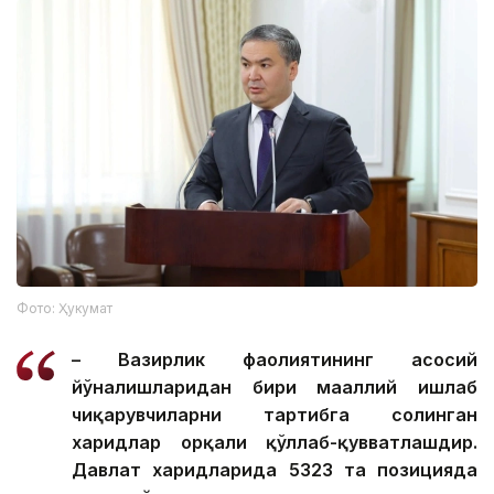
Фото: Ҳукумат
– Вазирлик фаолиятининг асосий
йўналишларидан бири маҳаллий ишлаб
чиқарувчиларни тартибга солинган
харидлар орқали қўллаб-қувватлашдир.
Давлат харидларида 5323 та позицияда