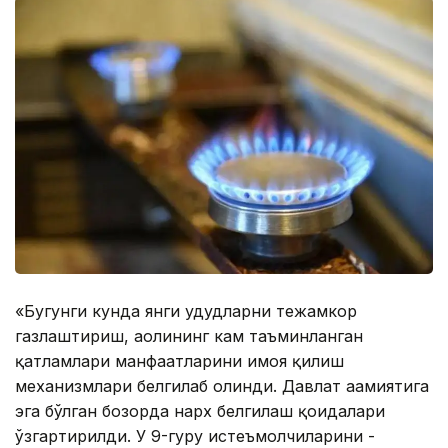
«Бугунги кунда янги ҳудудларни тежамкор
газлаштириш, аҳолининг кам таъминланган
қатламлари манфаатларини ҳимоя қилиш
механизмлари белгилаб олинди. Давлат аҳамиятига
эга бўлган бозорда нарх белгилаш қоидалари
ўзгартирилди. У 9-гуруҳ истеъмолчиларини -