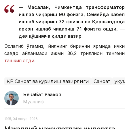
— Масалан, Чимкентда трансформатор
ишлаб чиқариш 90 фоизга, Семейда кабел
ишлаб чиқариш 72 фоизга ва Қарағандада
арқон ишлаб чиқариш 71 фоизга ошди, —
дея қўшимча қилди вазир.
Эслатиб ўтамиз, йилнинг биринчи ярмида ички
савдо айланмаси ҳажми 36,2 триллион тенгени
ташкил этди
.
ҚР Саноат ва қурилиш вазирлиги
Саноат
Ҳукум
Бекабат Узаков
Муаллиф
11:15, 04 Август 2026
Маҳаллий маҳсулотлар: импортга