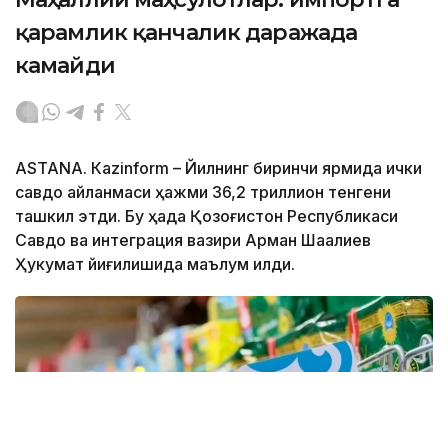
қарамлик қанчалик даражада
камайди
ASTANА. Кazinform – Йилнинг биринчи ярмида ички
савдо айланмаси ҳажми 36,2 триллион тенгени
ташкил этди. Бу ҳақда Қозоғистон Республикаси
Савдо ва интеграция вазири Арман Шаққалиев
Ҳукумат йиғилишида маълум қилди.