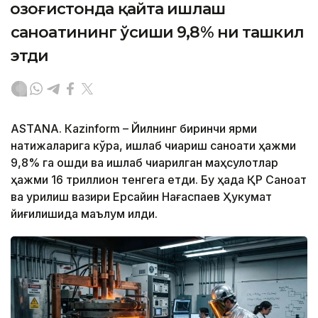
Қозоғистонда қайта ишлаш
саноатининг ўсиши 9,8% ни ташкил
этди
ASTANА. Кazinform – Йилнинг биринчи ярми
натижаларига кўра, ишлаб чиқариш саноати ҳажми
9,8% га ошди ва ишлаб чиқарилган маҳсулотлар
ҳажми 16 триллион тенгега етди. Бу ҳақда ҚР Саноат
ва қурилиш вазири Ерсайин Нағаспаев Ҳукумат
йиғилишида маълум қилди.