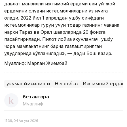
давлат манзилли ижтимоий ёрдами ёки уй-жой
ёрдамини олувчи истеъмолчиларни ўз ичига
олади. 2022 йил 1 апрелдан ушбу синфдаги
истеъмолчилар гуруҳи учун товар газининг чакана
нархи Тараз ва Орал шаҳарларида 20 фоизга
пасайтирилади. Пилот лойиҳа якунлангач, ушбу
чора мамлакатнинг барча газлаштирилган
ҳудудларида қўлланилади», — деди Бош вазир.
Муаллиф: Марлан Жиембай
Ҳукумат йиғилиши
Нефть/газ
Ижтимоий ёрдам
без автора
Муаллиф
11:39, 04 Август 2026