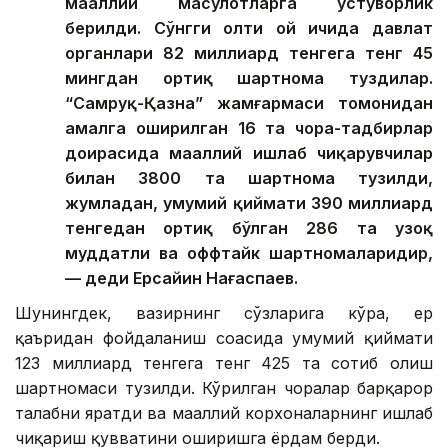
маҳаллий маҳсулотларга устуворлик
берилди. Сўнгги олти ой ичида давлат
органлари 82 миллиард тенгега тенг 45
мингдан ортиқ шартнома туздилар.
“Самруқ-Қазна” жамғармаси томонидан
амалга оширилган 16 та чора-тадбирлар
доирасида маҳаллий ишлаб чиқарувчилар
билан 3800 та шартнома тузилди,
жумладан, умумий қиймати 390 миллиард
тенгедан ортиқ бўлган 286 та узоқ
муддатли ва оффтайк шартномаларидир,
— деди Ерсайин Нағаспаев.
Шунингдек, вазирнинг сўзларига кўра, ер
қаъридан фойдаланиш соҳасида умумий қиймати
123 миллиард тенгега тенг 425 та сотиб олиш
шартномаси тузилди. Кўрилган чоралар барқарор
талабни яратди ва маҳаллий корхоналарнинг ишлаб
чиқариш қувватини оширишга ёрдам берди.