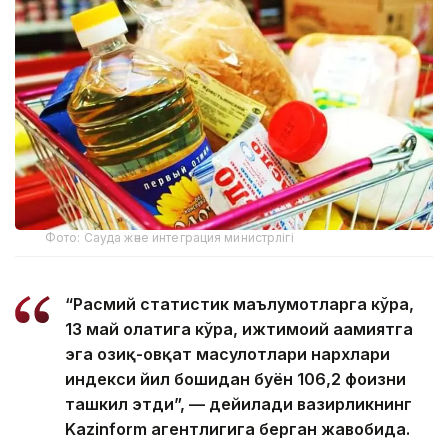
Фото: Сауда және интеграция министрлігі
“Расмий статистик маълумотларга кўра,
13 май ҳолатига кўра, ижтимоий аҳамиятга
эга озиқ-овқат маҳсулотлари нархлари
индекси йил бошидан буён 106,2 фоизни
ташкил этди”, — дейилади вазирликнинг
Kazinform агентлигига берган жавобида.