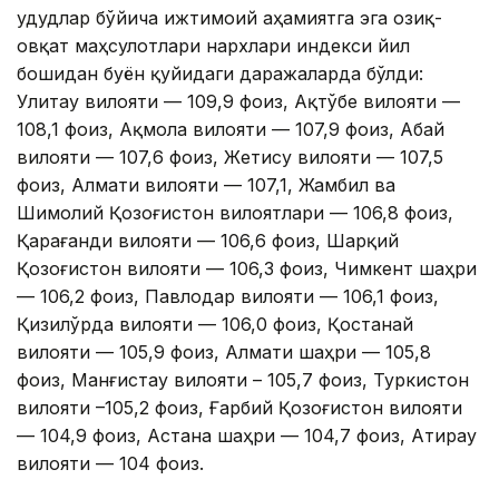
Ҳудудлар бўйича ижтимоий аҳамиятга эга озиқ-
овқат маҳсулотлари нархлари индекси йил
бошидан буён қуйидаги даражаларда бўлди:
Улитау вилояти — 109,9 фоиз, Ақтўбе вилояти —
108,1 фоиз, Ақмола вилояти — 107,9 фоиз, Абай
вилояти — 107,6 фоиз, Жетису вилояти — 107,5
фоиз, Алмати вилояти — 107,1, Жамбил ва
Шимолий Қозоғистон вилоятлари — 106,8 фоиз,
Қарағанди вилояти — 106,6 фоиз, Шарқий
Қозоғистон вилояти — 106,3 фоиз, Чимкент шаҳри
— 106,2 фоиз, Павлодар вилояти — 106,1 фоиз,
Қизилўрда вилояти — 106,0 фоиз, Қостанай
вилояти — 105,9 фоиз, Алмати шаҳри — 105,8
фоиз, Манғистау вилояти – 105,7 фоиз, Туркистон
вилояти –105,2 фоиз, Ғарбий Қозоғистон вилояти
— 104,9 фоиз, Астана шаҳри — 104,7 фоиз, Атирау
вилояти — 104 фоиз.