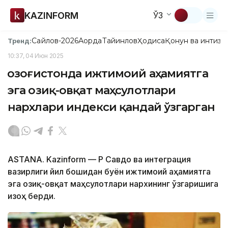
KAZINFORM
ЎЗ
Сайлов-2026
Ақорда
Тайинлов
Ҳодиса
Қонун ва интизо
Тренд:
10:37, 04 Июн 2025
Қозоғистонда ижтимоий аҳамиятга
эга озиқ-овқат маҳсулотлари
нархлари индекси қандай ўзгарган
ASTANA. Kazinform — ҚР Савдо ва интеграция
вазирлиги йил бошидан буён ижтимоий аҳамиятга
эга озиқ-овқат маҳсулотлари нархининг ўзгаришига
изоҳ берди.