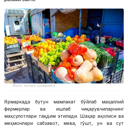
Фото: Астана ҳокимлиги
Ярмаркада бутун мамлакат бўйлаб маҳаллий
фермерлар ва ишлаб чиқарувчиларнинг
маҳсулотлари тақдим этилади. Шаҳар аҳолиси ва
меҳмонлари сабзавот, мева, гўшт, ун ва сут