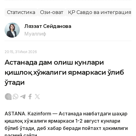
Статистика
Озиқ-овқат
ҚР Савдо ва интеграция 
Ляззат Сейданова
Муаллиф
20:15, 31 Июл 2026
Астанада дам олиш кунлари
қишлоқ хўжалиги ярмаркаси ўлиб
ўтади
ASTANА. Кazinform — Астанада навбатдаги шаҳар
қишлоқ хўжалиги ярмаркаси 1-2 август кунлари
бўлиб ўтади, деб хабар беради пойтахт ҳокимлиги
расмий сайти.