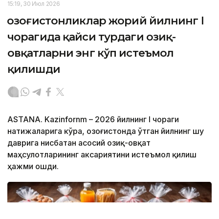
15:19, 30 Июл 2026
Қозоғистонликлар жорий йилнинг I
чорагида қайси турдаги озиқ-
овқатларни энг кўп истеъмол
қилишди
ASTANА. Kazinfornm – 2026 йилнинг I чораги
натижаларига кўра, Қозоғистонда ўтган йилнинг шу
даврига нисбатан асосий озиқ-овқат
маҳсулотларининг аксариятини истеъмол қилиш
ҳажми ошди.