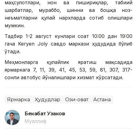
маҳсулотлари, нон ва пишириқлар, табиий
шарбатлар, мураббо, шинни ва бошқа ноз-
неъматларни қулай нархларда сотиб олишлари
мумкин.
Тадбир 1-2 август кунлари соат 10:00 дан 19:00
гача Keryen Joly савдо маркази ҳудудида бўлиб
ўтади.
Меҳмонларга қулайлик яратиш мақсадида
ярмаркага 7, 11, 39, 41, 45, 53, 59, 81, 307, 317-
сонли автобус йўналишлари хизмат кўрсатади.
Ярмарка
Ҳудудлар
Озиқ-овқат
Астана
Бекабат Узаков
Муаллиф