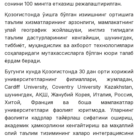
сонини 100 мингга етказиш режалаштирилган.
Қозоғистонда ўқишга бўлган қизиқишнинг ортишига
таълим хизматларининг арзонлиги, мамлакатнинг
қулай географик жойлашуви, инглиз тилидаги
таълим дастурларининг кенгайиши, шунингдек,
тиббиёт, муҳандислик ва ахборот технологиялари
соҳаларидаги мутахассисларга бўлган юқори талаб
ёрдам беради.
Бугунги кунда Қозоғистонда 30 дан ортиқ хорижий
университетларнинг филиаллари, жумладан,
Cardiff University, Coventry University Kazakhstan,
шунингдек, АҚШ, Жанубий Корея, Италия, Россия,
Хитой, Франция ва бошқа мамлакатлар
университетлари фаолият юритмоқда. Уларнинг
фаолияти кадрлар тайёрлаш сифатини ошириш,
академик ҳамкорликни кенгайтириш ва маҳаллий
олий таълим тизимининг халқаро интеграциясини