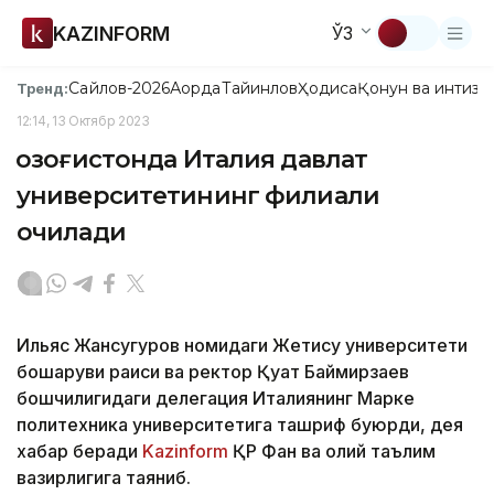
KAZINFORM
ЎЗ
Сайлов-2026
Ақорда
Тайинлов
Ҳодиса
Қонун ва интизо
Тренд:
12:14, 13 Октябр 2023
Қозоғистонда Италия давлат
университетининг филиали
очилади
Ильяс Жансугуров номидаги Жетису университети
бошқаруви раиси ва ректор Қуат Баймирзаев
бошчилигидаги делегация Италиянинг Марке
политехника университетига ташриф буюрди, дея
хабар беради
Kazinform
ҚР Фан ва олий таълим
вазирлигига таяниб.