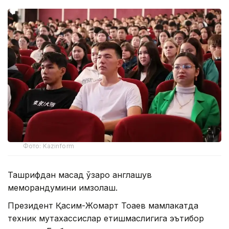
Фото: Kazinform
Ташрифдан мақсад ўзаро англашув
меморандумини имзолаш.
Президент Қасим-Жомарт Тоқаев мамлакатда
техник мутахассислар етишмаслигига эътибор