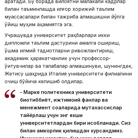
қаратади. Бу борада вилоятни малакали кадрлар
билан таъминлашда илғор хорижий таълим
муассасалари билан тажриба алмашишни йўлга
қўйиш муҳим аҳамиятга эга.
Учрашувда университет раҳбарлари икки
дипломли таълим дастурини амалга ошириш,
қўшма илмий тадқиқотларни ривожлантириш,
академик ҳаракатчанлик учун профессор-
ўқитувчилар ва талабалар алмашинуви, шунингдек,
Жетису шаҳрида Италия университети филиалини
очиш бўйича келишиб олдилар.
- Марке политехника университети
биотиббиёт, ижтимоий фанлар ва
менежмент соҳаларида мутахассислар
тайёрлаш учун энг яхши
университетлардан бири ҳисобланади. Сиз
билан ҳамкорлик қилишдан хурсандмиз.