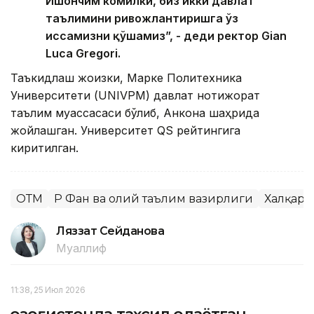
Ишончим комилки, биз икки давлат
таълимини ривожлантиришга ўз
ҳиссамизни қўшамиз”, - деди ректор Gian
Luca Gregori.
Таъкидлаш жоизки, Марке Политехника
Университети (UNIVPM) давлат нотижорат
таълим муассасаси бўлиб, Анкона шаҳрида
жойлашган. Университет QS рейтингига
киритилган.
ОТМ
ҚР Фан ва олий таълим вазирлиги
Халқаро
Ляззат Сейданова
Муаллиф
11:38, 25 Июл 2026