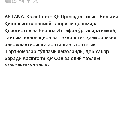
ASTANA. Kazinform - ҚР Президентининг Бельгия
Қироллигига расмий ташрифи давомида
Қозоғистон ва Европа Иттифоқи ўртасида илмий,
таълим, инновацион ва технологик ҳамкорликни
ривожлантиришга қаратилган стратегик
шартномалар тўплами имзоланди, деб хабар
беради Kazinform ҚР Фан ва олий таълим
вазирлигига таяниб.