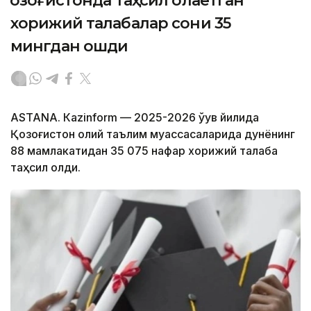
Қозоғистонда таҳсил олаётган
хорижий талабалар сони 35
мингдан ошди
ASTANА. Кazinform — 2025-2026 ўқув йилида
Қозоғистон олий таълим муассасаларида дунёнинг
88 мамлакатидан 35 075 нафар хорижий талаба
таҳсил олди.