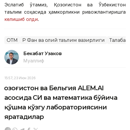
Эслатиб ўтамиз, Қозоғистон ва Ўзбекистон
таълим соҳасида ҳамкорликни ривожлантиришга
келишиб олди
.
ОТМ
ҚР Фан ва олий таълим вазирлиги
Талабал
Бекабат Узаков
Муаллиф
15:57, 23 Июн 2026
Қозоғистон ва Бельгия ALEM.AI
асосида СИ ва математика бўйича
қўшма кўзгу лабораториясини
яратадилар