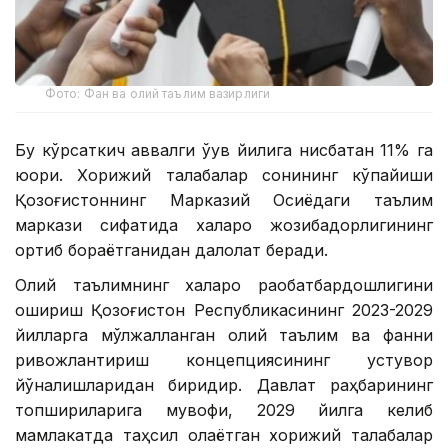
Фото: Фан ва олий таълим вазирлиги
Бу кўрсаткич аввалги ўқув йилига нисбатан 11% га
юқори. Хорижий талабалар сонининг кўпайиши
Қозоғистоннинг Марказий Осиёдаги таълим
маркази сифатида халқаро жозибадорлигининг
ортиб бораётганидан далолат беради.
Олий таълимнинг халқаро рақобатбардошлигини
ошириш Қозоғистон Республикасининг 2023-2029
йилларга мўлжалланган олий таълим ва фанни
ривожлантириш концепциясининг устувор
йўналишларидан биридир. Давлат раҳбарининг
топшириқларига мувофиқ, 2029 йилга келиб
мамлакатда таҳсил олаётган хорижий талабалар