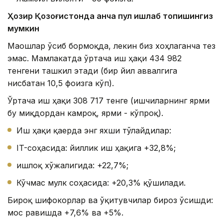
Ҳозир Қозоғистонда қанча пул ишлаб топишингиз
мумкин
Маошлар ўсиб бормоқда, лекин биз хоҳлаганча тез
эмас. Мамлакатда ўртача иш ҳақи 434 982
тенгени ташкил этади (бир йил аввалгига
нисбатан 10,5 фоизга кўп).
Ўртача иш ҳақи 308 717 тенге (ишчиларнинг ярми
бу миқдордан камроқ, ярми - кўпроқ).
Иш ҳақи қаерда энг яхши тўлайдилар:
IT-соҳасида: йиллик иш ҳақига +32,8%;
Қишлоқ хўжалигида: +22,7%;
Кўчмас мулк соҳасида: +20,3% қўшилади.
Бироқ шифокорлар ва ўқитувчилар бироз ўсишди:
мос равишда +7,6% ва +5%.