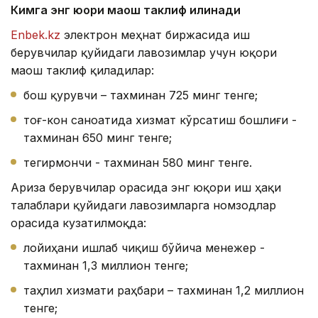
Кимга энг юқори маош таклиф қилинади
Enbek.kz
электрон меҳнат биржасида иш
берувчилар қуйидаги лавозимлар учун юқори
маош таклиф қиладилар:
бош қурувчи – тахминан 725 минг тенге;
тоғ-кон саноатида хизмат кўрсатиш бошлиғи -
тахминан 650 минг тенге;
тегирмончи - тахминан 580 минг тенге.
Ариза берувчилар орасида энг юқори иш ҳақи
талаблари қуйидаги лавозимларга номзодлар
орасида кузатилмоқда:
лойиҳани ишлаб чиқиш бўйича менежер -
тахминан 1,3 миллион тенге;
таҳлил хизмати раҳбари – тахминан 1,2 миллион
тенге;