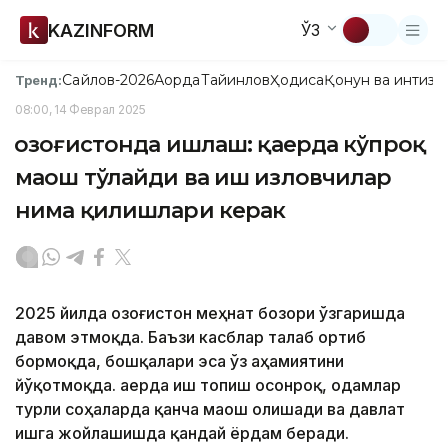
KAZINFORM
ЎЗ
Сайлов-2026
Ақорда
Тайинлов
Ҳодиса
Қонун ва интизо
Тренд:
08:00, 14 Феврал 2025
Қозоғистонда ишлаш: қаерда кўпроқ
маош тўлайди ва иш изловчилар
нима қилишлари керак
2025 йилда Қозоғистон меҳнат бозори ўзгаришда
давом этмоқда. Баъзи касблар талаб ортиб
бормоқда, бошқалари эса ўз аҳамиятини
йўқотмоқда. Қаерда иш топиш осонроқ, одамлар
турли соҳаларда қанча маош олишади ва давлат
ишга жойлашишда қандай ёрдам беради.