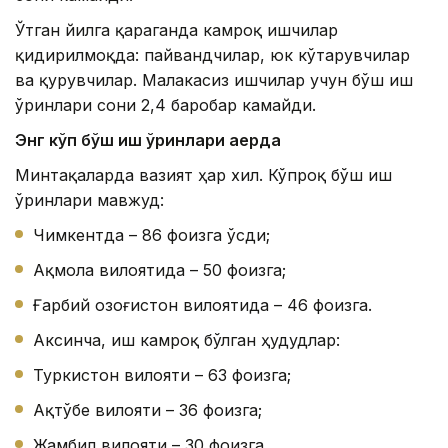
Ўтган йилга қараганда камроқ ишчилар
қидирилмоқда: пайвандчилар, юк кўтарувчилар
ва қурувчилар. Малакасиз ишчилар учун бўш иш
ўринлари сони 2,4 баробар камайди.
Энг кўп бўш иш ўринлари қаерда
Минтақаларда вазият ҳар хил. Кўпроқ бўш иш
ўринлари мавжуд:
Чимкентда – 86 фоизга ўсди;
Ақмола вилоятида – 50 фоизга;
Ғарбий Қозоғистон вилоятида – 46 фоизга.
Аксинча, иш камроқ бўлган ҳудудлар:
Туркистон вилояти – 63 фоизга;
Ақтўбе вилояти – 36 фоизга;
Жамбил вилояти – 30 фоизга.