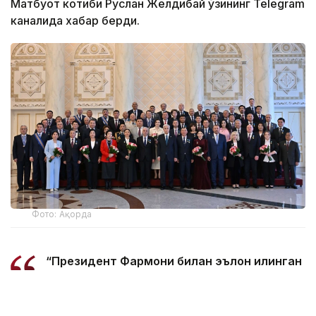
Матбуот котиби Руслан Желдибай ўзининг Telegram
каналида хабар берди.
Фото: Ақорда
“Президент Фармони билан эълон қилинган
Ишчи касблари йили касб-ҳунар
таълимини ислоҳ қилиш ва оддий
меҳнаткашларни улуғлаш билан ёдда