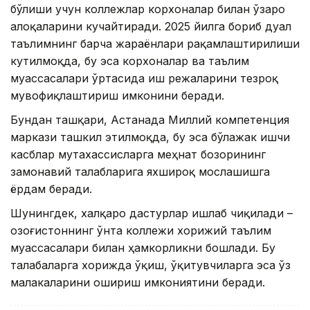
бўлиши учун коллежлар корхоналар билан ўзаро
алоқаларини кучайтиради. 2025 йилга бориб дуал
таълимнинг барча жараёнлари рақамлаштирилиши
кутилмоқда, бу эса корхоналар ва таълим
муассасалари ўртасида иш режаларини тезроқ
мувофиқлаштириш имконини беради.
Бундан ташқари, Астанада Миллий компетенция
маркази ташкил этилмоқда, бу эса бўлажак ишчи
касблар мутахассисларга меҳнат бозорининг
замонавий талабларига яхшироқ мослашишга
ёрдам беради.
Шунингдек, халқаро дастурлар ишлаб чиқилади –
Қозоғистоннинг ўнта коллежи хорижий таълим
муассасалари билан ҳамкорликни бошлади. Бу
талабаларга хорижда ўқиш, ўқитувчиларга эса ўз
малакаларини ошириш имкониятини беради.