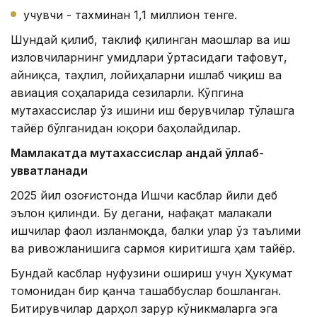
учувчи - тахминан 1,1 миллион тенге.
Шундай қилиб, таклиф қилинган маошлар ва иш
изловчиларнинг умидлари ўртасидаги тафовут,
айниқса, таҳлил, лойиҳаларни ишлаб чиқиш ва
авиация соҳаларида сезиларли. Кўпгина
мутахассислар ўз ишини иш берувчилар тўлашга
тайёр бўлганидан юқори баҳолайдилар.
Мамлакатда мутахассислар қандай қўллаб-
қувватланади
2025 йил Қозоғистонда Ишчи касблар йили деб
эълон қилинди. Бу дегани, нафақат малакали
ишчилар фаол изланмоқда, балки улар ўз таълими
ва ривожланишига сармоя киритишга ҳам тайёр.
Бундай касблар нуфузини ошириш учун Ҳукумат
томонидан бир қанча ташаббуслар бошланган.
Битирувчилар дарҳол зарур кўникмаларга эга