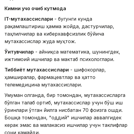
Кимни қучоқ очиб кутмоқда
IT-мутахассислари
- бугунги кунда
рақамлаштириш ҳамма жойда, дастурчилар,
таҳлилчилар ва киберхавфсизлик бўйича
мутахассислар жуда муҳтож.
Ўқитувчилар
- айниқса математика, шунингдек,
ижтимоий ишчилар ва мактаб психологлари.
Тиббиёт мутахассислари
- шифокорлар,
ҳамширалар, фармацевтлар ва ҳатто
телемедицина мутахассислари.
Умуман олганда, бир томондан, мутахассисларга
бўлган талаб ортиб, мутахассислар учун бўш иш
ўринлари ўтган йилга нисбатан 70 фоизга ошди.
Бошқа томондан, "оддий" ишчилар аввалгидек
керак эмас ва малакасиз ишчилар учун таклифлар
сони камайди.