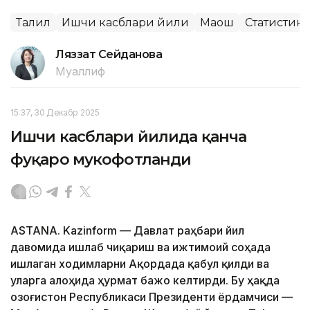
Таҳлил
Ишчи касблари йили
Маош
Статистика
Ляззат Сейданова
Муаллиф
15:37, 30 Декабр 2025
Ишчи касблари йилида қанча
фуқаро мукофотланди
ASTANA. Kazinform — Давлат раҳбари йил
давомида ишлаб чиқариш ва ижтимоий соҳада
ишлаган ходимларни Ақордада қабул қилди ва
уларга алоҳида ҳурмат бажо келтирди. Бу ҳақда
Қозоғистон Республикаси Президенти ёрдамчиси —