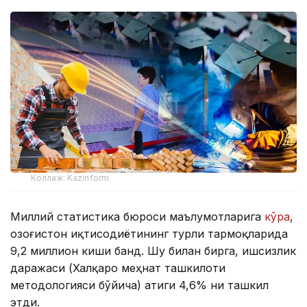
Коллаж: Kazinform
Миллий статистика бюроси маълумотларига
кўра
,
Қозоғистон иқтисодиётининг турли тармоқларида
9,2 миллион киши банд. Шу билан бирга, ишсизлик
даражаси (Халқаро меҳнат ташкилоти
методологияси бўйича) атиги 4,6% ни ташкил
этди.