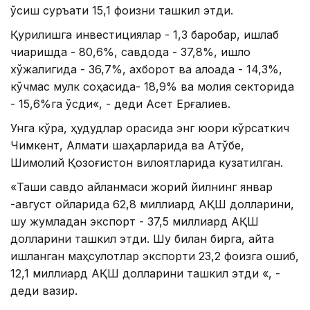
ўсиш суръати 15,1 фоизни ташкил этди.
Қурилишга инвестициялар - 1,3 баробар, ишлаб
чиқаришда - 80,6%, савдода - 37,8%, қишлоқ
хўжалигида - 36,7%, ахборот ва алоқада - 14,3%,
кўчмас мулк соҳасида- 18,9% ва молия секторида
- 15,6%га ўсди«, - деди Aсет Ерғалиев.
Унга кўра, ҳудудлар орасида энг юқори кўрсаткич
Чимкент, Алмати шаҳарларида ва Aқтўбе,
Шимолий Қозоғистон вилоятларида кузатилган.
«Ташқи савдо айланмаси жорий йилнинг январ
-август ойларида 62,8 миллиард AҚШ долларини,
шу жумладан экспорт - 37,5 миллиард AҚШ
долларини ташкил этди. Шу билан бирга, қайта
ишланган маҳсулотлар экспорти 23,2 фоизга ошиб,
12,1 миллиард AҚШ долларини ташкил этди «, -
деди вазир.