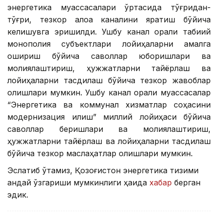
энергетика муассасалари ўртасида тўғридан-
тўғри, тезкор алоқа каналини яратиш бўйича
келишувга эришилди. Ушбу канал орқали табиий
монополия субъектлари лойиҳаларни амалга
ошириш бўйича саволлар юборишлари ва
молиялаштириш, ҳужжатларни тайёрлаш ва
лойиҳаларни тасдиқлаш бўйича тезкор жавоблар
олишлари мумкин. Ушбу канал орқали муассасалар
“Энергетика ва коммунал хизматлар соҳасини
модернизация қилиш” миллий лойиҳаси бўйича
саволлар беришлари ва молиялаштириш,
ҳужжатларни тайёрлаш ва лойиҳаларни тасдиқлаш
бўйича тезкор маслаҳатлар олишлари мумкин.
Эслатиб ўтамиз, Қозоғистон энергетика тизими
қандай ўзгариши мумкинлиги ҳақида
хабар
берган
эдик.