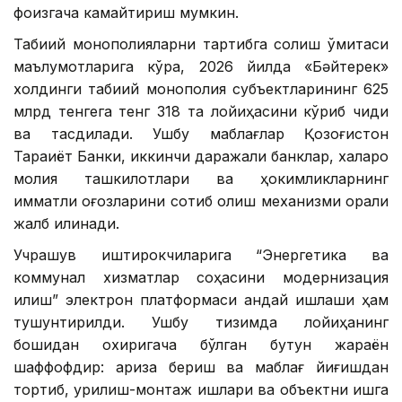
фоизгача камайтириш мумкин.
Табиий монополияларни тартибга солиш қўмитаси
маълумотларига кўра, 2026 йилда «Бәйтерек»
холдинги табиий монополия субъектларининг 625
млрд тенгега тенг 318 та лойиҳасини кўриб чиқди
ва тасдиқлади. Ушбу маблағлар Қозоғистон
Тараққиёт Банки, иккинчи даражали банклар, халқаро
молия ташкилотлари ва ҳокимликларнинг
қимматли қоғозларини сотиб олиш механизми орқали
жалб қилинади.
Учрашув иштирокчиларига “Энергетика ва
коммунал хизматлар соҳасини модернизация
қилиш” электрон платформаси қандай ишлаши ҳам
тушунтирилди. Ушбу тизимда лойиҳанинг
бошидан охиригача бўлган бутун жараён
шаффофдир: ариза бериш ва маблағ йиғишдан
тортиб, қурилиш-монтаж ишлари ва объектни ишга