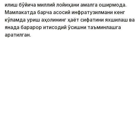
қилиш бўйича миллий лойиҳани амалга оширмоқда.
Мамлакатда барча асосий инфратузилмани кенг
кўламда қуриш аҳолининг ҳаёт сифатини яхшилаш ва
янада барқарор иқтисодий ўсишни таъминлашга
қаратилган.
Фото: Ҳукумат