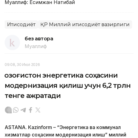
Муаллиф: Есимжан Нақтибай
Иқтисодиёт
ҚР Миллий иқтисодиёт вазирлиги
без автора
Муаллиф
09:08, 30 Июл 2026
Қозоғистон энергетика соҳасини
модернизация қилиш учун 6,2 трлн
тенге ажратади
ASTANА. Кazinform – “Энергетика ва коммунал
хизматлар соҳасини модернизация қилиш” миллий