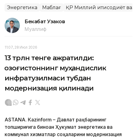
Энергетика
Маблағ
ҚР Миллий иқтисодиёт ваз
Бекабат Узаков
Муаллиф
11:07, 28 Июл 2026
13 трлн тенге ажратилди:
Қозоғистоннинг муҳандислик
инфратузилмаси тубдан
модернизация қилинади
ASTANА. Кazinform – Давлат раҳбарининг
топшириғига биноан Ҳукумат энергетика ва
коммунал хизматлар соҳаларини модернизация