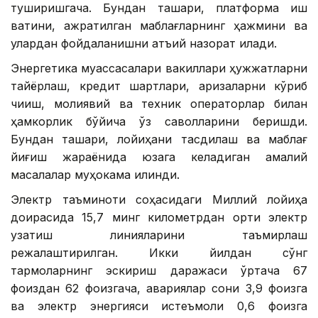
туширишгача. Бундан ташқари, платформа иш
вақтини, ажратилган маблағларнинг ҳажмини ва
улардан фойдаланишни қатъий назорат қилади.
Энергетика муассасалари вакиллари ҳужжатларни
тайёрлаш, кредит шартлари, аризаларни кўриб
чиқиш, молиявий ва техник операторлар билан
ҳамкорлик бўйича ўз саволларини беришди.
Бундан ташқари, лойиҳани тасдиқлаш ва маблағ
йиғиш жараёнида юзага келадиган амалий
масалалар муҳокама қилинди.
Электр таъминоти соҳасидаги Миллий лойиҳа
доирасида 15,7 минг километрдан ортиқ электр
узатиш линияларини таъмирлаш
режалаштирилган. Икки йилдан сўнг
тармоқларнинг эскириш даражаси ўртача 67
фоиздан 62 фоизгача, авариялар сони 3,9 фоизга
ва электр энергияси истеъмоли 0,6 фоизга