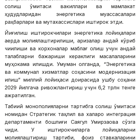
солиш қўмитаси вакиллари ва мамлакат
ҳудудларидан энергетика муассасалари
раҳбарлари ва мутахассислари иштирок этди.
Йиғилиш иштирокчилари энергетика лойиҳалари
қаерда молиялаштирилиши, аризалар қандай кўриб
чиқилиши ва корхоналар маблағ олиш учун қандай
талабларни бажариши кераклиги масалаларини
муҳокама қилишди. Умуман олганда, “Энергетика
ва коммунал хизматлар соҳасини модернизация
қилиш” миллий лойиҳаси доирасида ушбу соҳани
2029 йилгача ривожлантириш учун 6,2 трлн тенге
ажратилган.
Табиий монополияларни тартибга солиш қўмитаси
номидан Стратегик таҳлил ва халқаро интеграция
департаменти бошлиғи Саягул Умирзақова сўзга
чиқди. У иштирокчиларга лойиҳаларни
молиялаштириш тартиби, фоиз ставкаларини