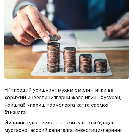
«Иқтисодий ўсишнинг муҳим омили - ички ва
хорижий инвестицияларни жалб қилиш. Хусусан,
ноишлаб чиқариш тармоқларга катта сармоя
ётқизилган.
Йилнинг тўққиз ойида тоғ -кон саноати бундан
мустасно, асосий капиталга инвестицияларнинг