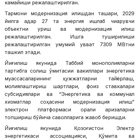
камайиши режалаштирилган.
Тармоқни модернизация қилишдан ташқари, 2029
йилга қадар 27 та энергия ишлаб чиқарувчи
объектни қуриш ва модернизация қилиш
режалаштирилган. Ишга туширилиши
режалаштирилган умумий қувват 7309 МВтни
ташкил этади.
Йиғилиш якунида Таббий монополияларни
тартибга солиш қўмитасии вакиллари энергетика
муассасаларининг ҳужжатларни тайёрлаш,
молиялаштириш шартлари, фоиз ставкалари
субсидиялари ва “Энергетика ва коммунал
хизматлар соҳасини модернизация қилиш”
электрон платформаси орқали аризаларни
топшириш бўйича саволларига жавоб беришди.
Йиғилиш якунида Қозоғистон Электр
энергетикаси ассоциацияси, Қўмита ва