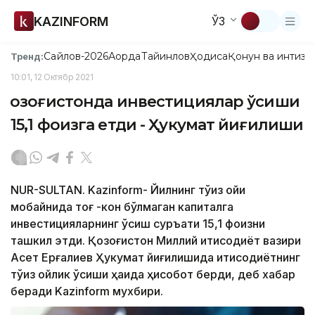
KAZINFORM
ЎЗ
Сайлов-2026
Ақорда
Тайинлов
Ҳодиса
Қонун ва интизо
Тренд:
10:01, 12 Октябр 2021
Қозоғистонда инвестициялар ўсиши
15,1 фоизга етди - Ҳукумат йиғилиши
NUR-SULTAN. Kazinform- Йилнинг тўққиз ойи
мобайнида тоғ -кон бўлмаган капиталга
инвестицияларнинг ўсиш суръати 15,1 фоизни
ташкил этди. Қозоғистон Миллий иқтисодиёт вазири
Aсет Ерғалиев Ҳукумат йиғилишида иқтисодиётнинг
тўққиз ойлик ўсиши ҳақида ҳисобот берди, деб хабар
беради Kazinform мухбири.