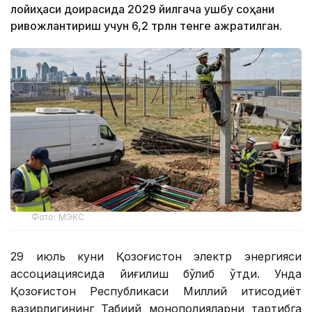
лойиҳаси доирасида 2029 йилгача ушбу соҳани
ривожлантириш учун 6,2 трлн тенге ажратилган.
Фото: МЭКС
29 июль куни Қозоғистон электр энергияси
ассоциациясида йиғилиш бўлиб ўтди. Унда
Қозоғистон Республикаси Миллий иқтисодиёт
вазирлигининг Табиий монополияларни тартибга