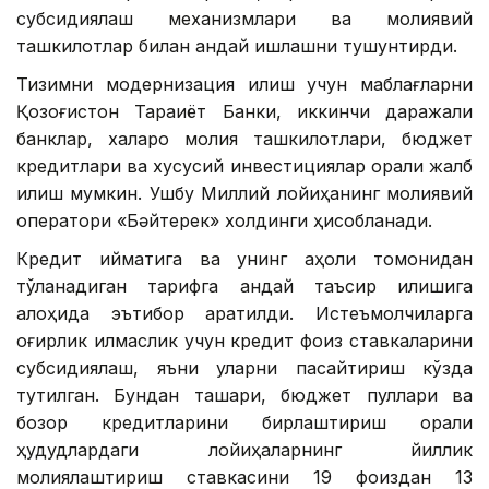
субсидиялаш механизмлари ва молиявий
ташкилотлар билан қандай ишлашни тушунтирди.
Тизимни модернизация қилиш учун маблағларни
Қозоғистон Тараққиёт Банки, иккинчи даражали
банклар, халқаро молия ташкилотлари, бюджет
кредитлари ва хусусий инвестициялар орқали жалб
қилиш мумкин. Ушбу Миллий лойиҳанинг молиявий
оператори «Бәйтерек» холдинги ҳисобланади.
Кредит қийматига ва унинг аҳоли томонидан
тўланадиган тарифга қандай таъсир қилишига
алоҳида эътибор қаратилди. Истеъмолчиларга
оғирлик қилмаслик учун кредит фоиз ставкаларини
субсидиялаш, яъни уларни пасайтириш кўзда
тутилган. Бундан ташқари, бюджет пуллари ва
бозор кредитларини бирлаштириш орқали
ҳудудлардаги лойиҳаларнинг йиллик
молиялаштириш ставкасини 19 фоиздан 13