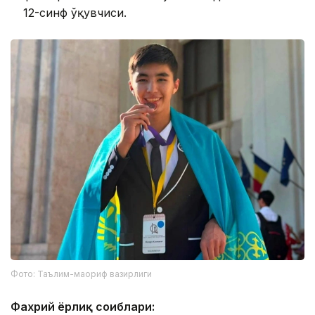
12-синф ўқувчиси.
Фото: Таълим-маориф вазирлиги
Фахрий ёрлиқ соҳиблари: