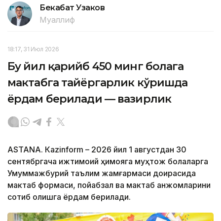
Бекабат Узаков
Муаллиф
18:17, 31 Июл 2026
Бу йил қарийб 450 минг болага
мактабга тайёргарлик кўришда
ёрдам берилади — вазирлик
ASTANА. Кazinform – 2026 йил 1 августдан 30
сентябргача ижтимоий ҳимояга муҳтож болаларга
Умуммажбурий таълим жамғармаси доирасида
мактаб формаси, пойабзал ва мактаб анжомларини
сотиб олишга ёрдам берилади.