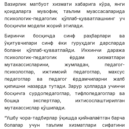
Вазирлик матбуот хизмати хабарига кўра, янги
қоидаларга мувофиқ таълим муассасаларида
психологик-педагогик қўллаб-қувватлашнинг уч
босқичли модели жорий этилади.
Биринчи босқичда синф раҳбарлари ва
ўқитувчилари синф ёки гуруҳдаги дарсларда
болани қўллаб-қувватлайди. Иккинчи даража
психологик-педагогик ёрдам хизматлари
мутахассисларини, жумладан, педагог-
психологлар, ижтимоий педагоглар, махсус
педагоглар ва педагог ёрдамчиларни жалб
қилишни назарда тутади. Зарур ҳолларда учинчи
босқичга сурдопедагоглар, тифлопедагоглар ва
бошқа экспертлар, ихтисослаштирилган
мутахассислар қўшилади.
“Ушбу чора-тадбирлар ўқишда қийналаётган барча
болалар учун таълим хизматлари сифатини