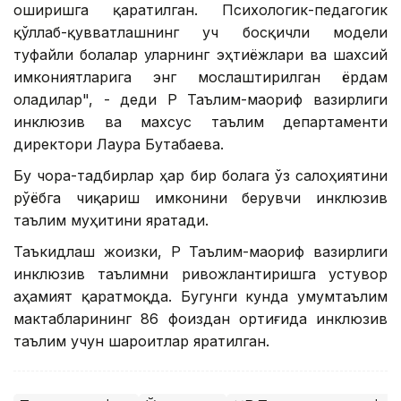
оширишга қаратилган. Психологик-педагогик
қўллаб-қувватлашнинг уч босқичли модели
туфайли болалар уларнинг эҳтиёжлари ва шахсий
имкониятларига энг мослаштирилган ёрдам
оладилар", - деди ҚР Таълим-маориф вазирлиги
инклюзив ва махсус таълим департаменти
директори Лаура Бутабаева.
Бу чора-тадбирлар ҳар бир болага ўз салоҳиятини
рўёбга чиқариш имконини берувчи инклюзив
таълим муҳитини яратади.
Таъкидлаш жоизки, ҚР Таълим-маориф вазирлиги
инклюзив таълимни ривожлантиришга устувор
аҳамият қаратмоқда. Бугунги кунда умумтаълим
мактабларининг 86 фоиздан ортиғида инклюзив
таълим учун шароитлар яратилган.