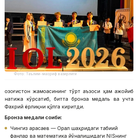
Фото: Таълим-маориф вазирлиги
Қозоғистон жамоасининг тўрт аъзоси ҳам ажойиб
натижа кўрсатиб, битта бронза медаль ва учта
Фахрий ёрлиқни қўлга киритди.
Бронза медали соҳиби:
Чингиз Қарасаев — Орал шаҳридаги табиий
фанлар ва математика йўналишидаги NISнинг