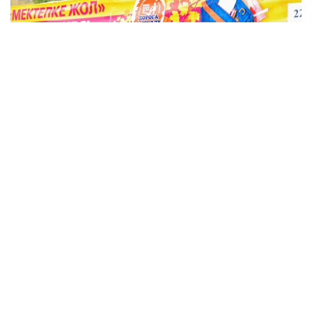
Фото: Виктор Федюнин / Kazinform
Қозоғистон Республикаси Таълим-маориф
вазирлиги матбуот хизматининг маълумотларига
кўра, 2026-2027 ўқув йили арафасида қарийб 450
минг болага ёрдам кўрсатилади. Маҳаллий
бюджетларда бу мақсад учун қарийб 23 миллиард
тенге ажратилган. Ёрдамнинг минимал миқдори