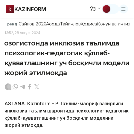
KAZINFORM
ЎЗ
Сайлов-2026
Ақорда
Тайинлов
Ҳодиса
Қонун ва интизо
Тренд:
13:52, 28 Август 2024
Қозоғистонда инклюзив таълимда
психологик-педагогик қўллаб-
қувватлашнинг уч босқичли модели
жорий этилмоқда
ASTANА. Кazinform – ҚР Таълим-маориф вазирлиги
инклюзив таълим шароитида психологик-педагогик
қўллаб-қувватлашнинг уч босқичли моделини
жорий этмоқда.