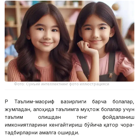
Фото: Сунъий интеллектнинг фото иллюстрацияси
ҚР Таълим-маориф вазирлиги барча болалар,
жумладан, алоҳида таълимга муҳтож болалар учун
таълим олишдан тенг фойдаланиш
имкониятларини кенгайтириш бўйича қатор чора-
тадбирларни амалга оширди.