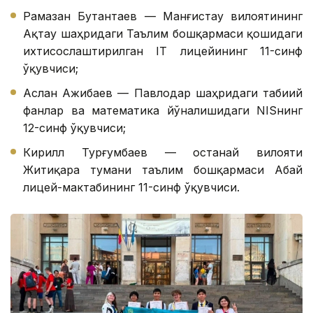
Рамазан Бутантаев — Манғистау вилоятининг
Ақтау шаҳридаги Таълим бошқармаси қошидаги
ихтисослаштирилган IТ лицейининг 11-синф
ўқувчиси;
Аслан Ажибаев — Павлодар шаҳридаги табиий
фанлар ва математика йўналишидаги NISнинг
12-синф ўқувчиси;
Кирилл Турғумбаев — Қостанай вилояти
Житиқара тумани таълим бошқармаси Абай
лицей-мактабининг 11-синф ўқувчиси.