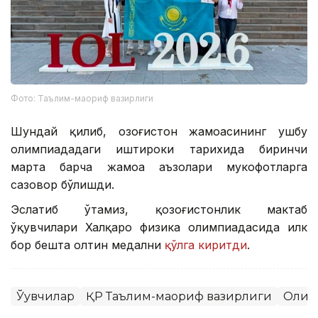
Фото: Таълим-маориф вазирлиги
Шундай қилиб, Қозоғистон жамоасининг ушбу
олимпиададаги иштироки тарихида биринчи
марта барча жамоа аъзолари мукофотларга
сазовор бўлишди.
Эслатиб ўтамиз, қозоғистонлик мактаб
ўқувчилари Халқаро физика олимпиадасида илк
бор бешта олтин медални
қўлга киритди
.
Ўқувчилар
ҚР Таълим-маориф вазирлиги
Олим