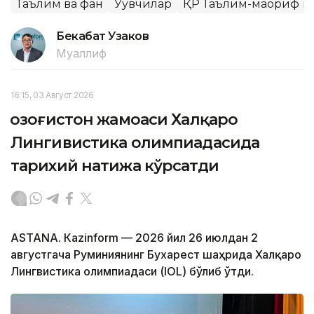
Таълим ва фан
Ўқувчилар
ҚР Таълим-маориф в
Бекабат Узаков
Муаллиф
16:15, 03 Август 2026
Қозоғистон жамоаси Халқаро
Лингивистика олимпиадасида
тарихий натижа кўрсатди
ASTANА. Кazinform — 2026 йил 26 июлдан 2
августгача Руминиянинг Бухарест шаҳрида Халқаро
Лингвистика олимпиадаси (IOL) бўлиб ўтди.