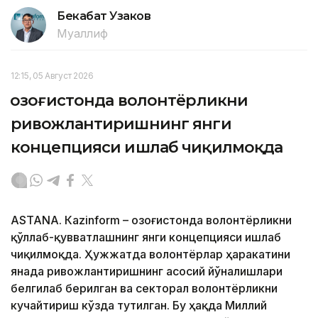
Бекабат Узаков
Муаллиф
12:15, 05 Август 2026
Қозоғистонда волонтёрликни
ривожлантиришнинг янги
концепцияси ишлаб чиқилмоқда
ASTANА. Кazinform – Қозоғистонда волонтёрликни
қўллаб-қувватлашнинг янги концепцияси ишлаб
чиқилмоқда. Ҳужжатда волонтёрлар ҳаракатини
янада ривожлантиришнинг асосий йўналишлари
белгилаб берилган ва секторал волонтёрликни
кучайтириш кўзда тутилган. Бу ҳақда Миллий