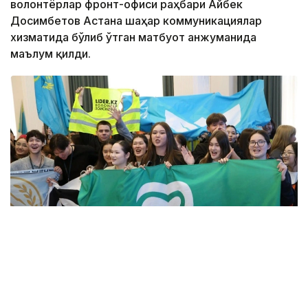
волонтёрлар фронт-офиси раҳбари Айбек
Досимбетов Астана шаҳар коммуникациялар
хизматида бўлиб ўтган матбуот анжуманида
маълум қилди.
Фото: Алмати ҳокимлиги
Унинг сўзларига кўра, концепцияга киритилган