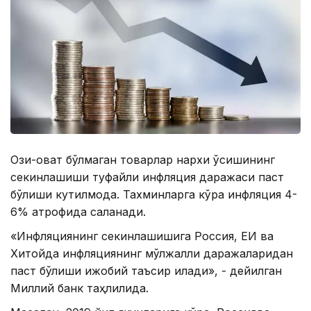
Озиқ-овқат бўлмаган товарлар нархи ўсишининг
секинлашиши туфайли инфляция даражаси паст
бўлиши кутилмоқда. Тахминларга кўра инфляция 4-
6% атрофида сақланади.
«Инфляциянинг секинлашишига Россия, ЕИ ва
Хитойда инфляциянинг мўлжалли даражаларидан
паст бўлиши ижобий таъсир қилади», - дейилган
Миллий банк таҳлилида.