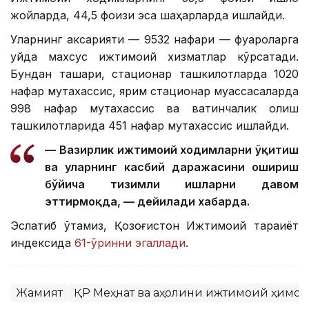
жойларда, 44,5 фоизи эса шаҳарларда ишлайди.
Уларнинг аксарияти — 9532 нафари — фуқароларга
уйда махсус ижтимоий хизматлар кўрсатади.
Бундан ташқари, стационар ташкилотларда 1020
нафар мутахассис, ярим стационар муассасаларда
998 нафар мутахассис ва вақтинчалик қолиш
ташкилотларида 451 нафар мутахассис ишлайди.
— Вазирлик ижтимоий ходимларни ўқитиш
ва уларнинг касбий даражасини ошириш
бўйича тизимли ишларни давом
эттирмоқда, — дейилади хабарда.
Эслатиб ўтамиз, Қозоғистон Ижтимоий тараққиёт
индексида
61-ўринни эгаллади
.
Жамият
ҚР Меҳнат ва аҳолини ижтимоий ҳимоя