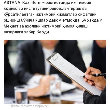
ASTANА. Кazinform – Қозоғистонда ижтимоий
ходимлар институтини ривожлантириш ва
кўрсатилаётган ижтимоий хизматлар сифатини
ошириш бўйича ишлар давом этмоқда. Бу ҳақда ҚР
Меҳнат ва аҳолини ижтимоий ҳимоя қилиш
вазирлиги хабар берди.
Фото: Меҳнат вазирлиги