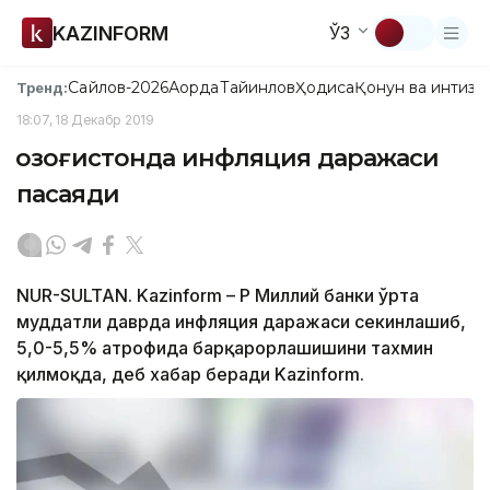
KAZINFORM
ЎЗ
Сайлов-2026
Ақорда
Тайинлов
Ҳодиса
Қонун ва интизо
Тренд:
18:07, 18 Декабр 2019
Қозоғистонда инфляция даражаси
пасаяди
NUR-SULTAN. Kazinform – ҚР Миллий банки ўрта
муддатли даврда инфляция даражаси секинлашиб,
5,0-5,5% атрофида барқарорлашишини тахмин
қилмоқда, деб хабар беради Kazinform.