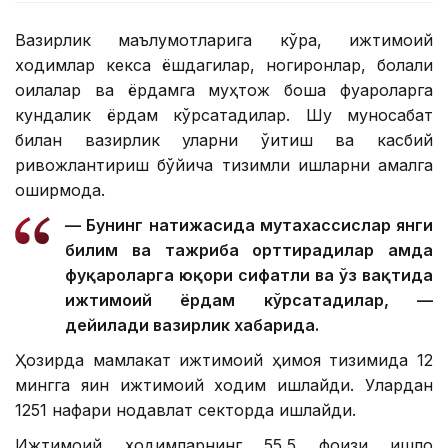
Вазирлик маълумотларига кўра, ижтимоий
ходимлар кекса ёшдагилар, ногиронлар, болали
оилалар ва ёрдамга муҳтож бошқа фуқароларга
кундалик ёрдам кўрсатадилар. Шу муносабат
билан вазирлик уларни ўқитиш ва касбий
ривожлантириш бўйича тизимли ишларни амалга
оширмоқда.
— Бунинг натижасида мутахассислар янги
билим ва тажриба орттирадилар ҳамда
фуқароларга юқори сифатли ва ўз вақтида
ижтимоий ёрдам кўрсатадилар, —
дейилади вазирлик хабарида.
Ҳозирда мамлакат ижтимоий ҳимоя тизимида 12
мингга яқин ижтимоий ходим ишлайди. Улардан
1251 нафари нодавлат секторда ишлайди.
Ижтимоий ходимларнинг 55,5 фоизи қишлоқ