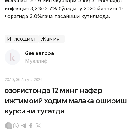
Масалан, 2019 йил якунларига кўра, Россияда
инфляция 3,2%-3,7% бўлади, у 2020 йилнинг 1-
чорагида 3,0%гача пасайиши кутилмоқда.
Иқтисодиёт
Жамият
без автора
Муаллиф
20:10, 06 Август 2026
Қозоғистонда 12 минг нафар
ижтимоий ходим малака ошириш
курсини тугатди