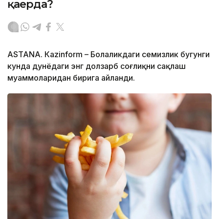
қаерда?
ASTANА. Кazinform – Болаликдаги семизлик бугунги
кунда дунёдаги энг долзарб соғлиқни сақлаш
муаммоларидан бирига айланди.