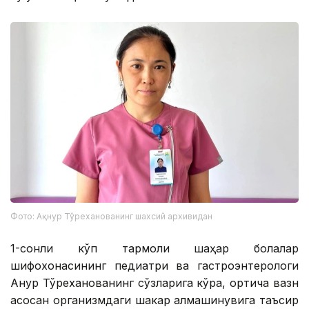
Фото: Ақнур Тўреханованинг шахсий архивидан
1-сонли кўп тармоқли шаҳар болалар
шифохонасининг педиатри ва гастроэнтерологи
Ақнур Тўреханованинг сўзларига кўра, ортиқча вазн
асосан организмдаги шакар алмашинувига таъсир