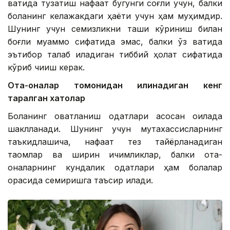
вақтида тузатиш нафақат бугунги соғлиқ учун, балки
боланинг келажакдаги ҳаёти учун ҳам муҳимдир.
Шунинг учун семизликни ташқи кўриниш билан
боғлиқ муаммо сифатида эмас, балки ўз вақтида
эътибор талаб қиладиган тиббий ҳолат сифатида
кўриб чиқиш керак.
Ота-оналар томонидан қилинадиган кенг
тарқалган хатолар
Боланинг овқатланиш одатлари асосан оилада
шаклланади. Шунинг учун мутахассисларнинг
таъкидлашича, нафақат тез тайёрланадиган
таомлар ва ширин ичимликлар, балки ота-
оналарнинг кундалик одатлари ҳам болалар
орасида семиришга таъсир қилади.