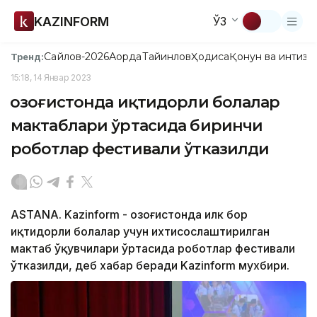
KAZINFORM
ЎЗ
Сайлов-2026
Ақорда
Тайинлов
Ҳодиса
Қонун ва интизо
Тренд:
15:18, 14 Январ 2023
Қозоғистонда иқтидорли болалар
мактаблари ўртасида биринчи
роботлар фестивали ўтказилди
ASTANA. Kazinform - Қозоғистонда илк бор
иқтидорли болалар учун ихтисослаштирилган
мактаб ўқувчилари ўртасида роботлар фестивали
ўтказилди, деб хабар беради Kazinform мухбири.