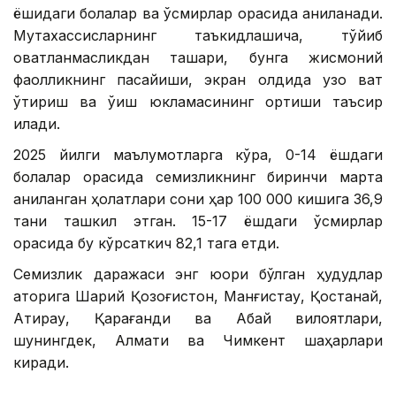
ёшидаги болалар ва ўсмирлар орасида аниқланади.
Мутахассисларнинг таъкидлашича, тўйиб
овқатланмасликдан ташқари, бунга жисмоний
фаолликнинг пасайиши, экран олдида узоқ вақт
ўтириш ва ўқиш юкламасининг ортиши таъсир
қилади.
2025 йилги маълумотларга кўра, 0-14 ёшдаги
болалар орасида семизликнинг биринчи марта
аниқланган ҳолатлари сони ҳар 100 000 кишига 36,9
тани ташкил этган. 15-17 ёшдаги ўсмирлар
орасида бу кўрсаткич 82,1 тага етди.
Семизлик даражаси энг юқори бўлган ҳудудлар
қаторига Шарқий Қозоғистон, Манғистау, Қостанай,
Атирау, Қарағанди ва Абай вилоятлари,
шунингдек, Алмати ва Чимкент шаҳарлари
киради.