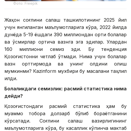
Фото: Freepik
Жаҳон соғлиқни сақлаш ташкилотининг 2025 йил
учун янгиланган маълумотларига кўра, 2022 йилда
дунёда 5-19 ёшдаги 390 миллиондан ортиқ болалар
ва ўсмирлар ортиқча вазнга эга эдилар. Улардан
160 миллиони семиз эди. Бу тенденция
Қозоғистонни четлаб ўтмади. Нима учун болалар
вазн орттирмоқда ва унинг олдини олиш
мумкинми? Кazinform мухбири бу масалани таҳлил
қилди.
Болаликдаги семизлик: расмий статистика нима
дейди?
Қозоғистондаги расмий статистика ҳам бу
муаммо тобора долзарб бўлиб бораётганини
кўрсатади. Соғлиқни сақлаш вазирлигининг
маълумотларига кўра, бу касаллик кўпинча мактаб