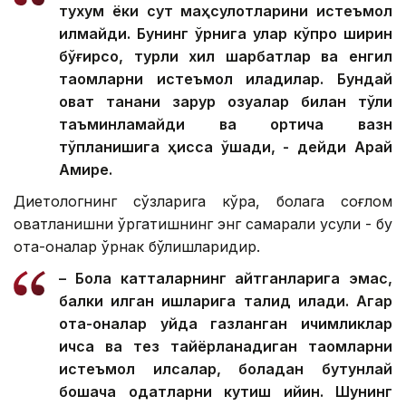
тухум ёки сут маҳсулотларини истеъмол
қилмайди. Бунинг ўрнига улар кўпроқ ширин
бўғирсоқ, турли хил шарбатлар ва енгил
таомларни истеъмол қиладилар. Бундай
овқат танани зарур озуқалар билан тўлиқ
таъминламайди ва ортиқча вазн
тўпланишига ҳисса қўшади, - дейди Арай
Амире.
Диетологнинг сўзларига кўра, болага соғлом
овқатланишни ўргатишнинг энг самарали усули - бу
ота-оналар ўрнак бўлишларидир.
– Бола катталарнинг айтганларига эмас,
балки қилган ишларига тақлид қилади. Агар
ота-оналар уйда газланган ичимликлар
ичса ва тез тайёрланадиган таомларни
истеъмол қилсалар, боладан бутунлай
бошқача одатларни кутиш қийин. Шунинг