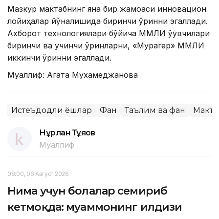
Мазкур мактабнинг яна бир жамоаси инновацион
лойиҳалар йўналишида биринчи ўринни эгаллади.
Ахборот технологиялари бўйича ММЛИ ўқувчилари
биринчи ва учинчи ўринларни, «Мурагер» ММЛИ
иккинчи ўринни эгаллади.
Муаллиф: Агата Мухамеджанова
Истеъдодли ёшлар
Фан
Таълим ва фан
Макта
Нұрлан Тұяқов
Муаллиф
08:00, 06 Август 2026
Нима учун болалар семириб
кетмоқда: муаммонинг илдизи