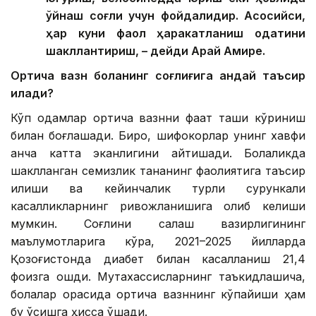
ўйнаш соғлиқ учун фойдалидир. Асосийси,
ҳар куни фаол ҳаракатланиш одатини
шакллантириш, – дейди Арай Амире.
Ортиқча вазн боланинг соғлиғига қандай таъсир
қилади?
Кўп одамлар ортиқча вазнни фақат ташқи кўриниш
билан боғлашади. Бироқ, шифокорлар унинг хавфи
анча катта эканлигини айтишади. Болаликда
шаклланган семизлик тананинг фаолиятига таъсир
қилиши ва кейинчалик турли сурункали
касалликларнинг ривожланишига олиб келиши
мумкин. Соғлиқни сақлаш вазирлигининг
маълумотларига кўра, 2021–2025 йилларда
Қозоғистонда диабет билан касалланиш 21,4
фоизга ошди. Мутахассисларнинг таъкидлашича,
болалар орасида ортиқча вазннинг кўпайиши ҳам
бу ўсишга ҳисса қўшади.