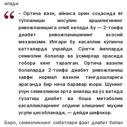
қилади.
– Ортиқча вазн, айниқса қорин соҳасида ёғ
тўпланиши инсулин қаршилигининг
ривожланишига олиб келади. Бу — 2-тоифа
диабет ривожланишининг асосий
механизми. Илгари бу касаллик кўпинча
катталарда учрайди. Сўнгги йилларда
семизлик болалар ва ўсмирлар орасида
тобора кенг тарқалган. Ортиқча вазнли
болаларда 2-тоифа диабет ривожланиш
хавфи нормал вазнли тенгдошларига
қараганда бир неча баравар юқори. Шунинг
учун семизликни эрта аниқлаш ва ўз вақтида
тузатиш диабет ва бошқа метаболик
касалликларнинг олдини олишнинг муҳим
усули ҳисобланади, — дейди шифокор.
Бироқ, семизликнинг оқибатлари фақат диабет билан