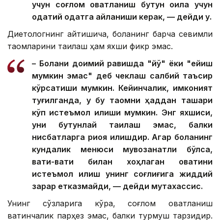
учун соғлом овқатланиш бутун оила учун
одатий одатга айланиши керак, — дейди у.
Диетологнинг айтишича, боланинг барча севимли
таомларини тақиқлаш ҳам яхши фикр эмас.
– Болани доимий равишда "йўқ" ёки "ейиш
мумкин эмас" деб чеклаш салбий таъсир
кўрсатиши мумкин. Кейинчалик, имконият
туғилганда, у бу таомни ҳаддан ташқари
кўп истеъмол қилиши мумкин. Энг яхшиси,
уни бутунлай тақиқлаш эмас, балки
нисбатларга риоя қилишдир. Агар боланинг
кундалик менюси мувозанатли бўлса,
вақти-вақти билан хоҳлаган овқатини
истеъмол қилиш унинг соғлиғига жиддий
зарар етказмайди, — дейди мутахассис.
Унинг сўзларига кўра, соғлом овқатланиш
вақтинчалик парҳез эмас, балки турмуш тарзидир.