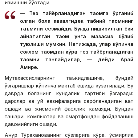
қизиқишни йўқотади.
— Тез тайёрланадиган таомга ўрганиб
қолган бола аввалгидек табиий таомнинг
таъмини сезмайди. Буғда пиширилган ёки
қайнатилган таом унга мазасиз бўлиб
туюлиши мумкин. Натижада, улар кўпинча
соғлом таомдан кўра тез тайёрланадиган
таомни танлайдилар, — дейди Арай
Амире.
Мутахассисларнинг таъкидлашича, бундай
ўзгаришлар кўпинча мактаб ёшида кузатилади. Бу
даврда боланинг кундалик тартиби ўзгаради:
дарслар ва уй вазифаларига сарфланадиган вақт
ошади ва жисмоний фаоллик камаяди. Бундан
ташқари, компьютер ва смартфондан фойдаланиш
давомийлиги ошади.
Ақнур Тўреханованинг сўзларига кўра, ўсмирлик