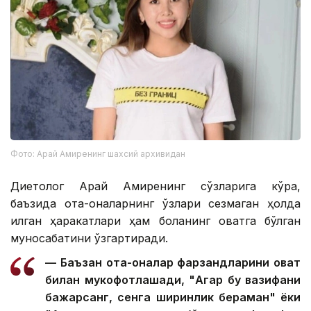
Фото: Арай Амиренинг шахсий архивидан
Диетолог Арай Амиренинг сўзларига кўра,
баъзида ота-оналарнинг ўзлари сезмаган ҳолда
қилган ҳаракатлари ҳам боланинг овқатга бўлган
муносабатини ўзгартиради.
— Баъзан ота-оналар фарзандларини овқат
билан мукофотлашади, "Агар бу вазифани
бажарсанг, сенга ширинлик бераман" ёки