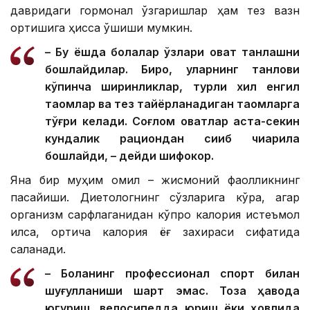
давридаги гормонал ўзгаришлар ҳам тез вазн
ортишига ҳисса қўшиши мумкин.
– Бу ёшда болалар ўзлари овқат танлашни
бошлайдилар. Бироқ, уларнинг танлови
кўпинча ширинликлар, турли хил енгил
таомлар ва тез тайёрланадиган таомларга
тўғри келади. Соғлом овқатлар аста-секин
кундалик рациондан сиқиб чиқарила
бошлайди, – дейди шифокор.
Яна бир муҳим омил – жисмоний фаолликнинг
пасайиши. Диетологнинг сўзларига кўра, агар
организм сарфлаганидан кўпроқ калория истеъмол
қилса, ортиқча калория ёғ захираси сифатида
сақланади.
– Боланинг профессионал спорт билан
шуғулланиши шарт эмас. Тоза ҳавода
югуриш, велосипедда юриш ёки ҳовлида