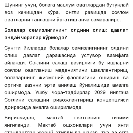
Шунинг учун, болага маълум овқатлардан бутунлай
воз кечишдан кўра, онгли равишда соғлом
овқатларни танлашни ўргатиш анча самаралироқ.
Болалар семизлигининг олдини олиш: давлат
қандай чоралар кўрмоқда?
Сўнгги йилларда болалар семизлигининг олдини
олиш давлат даражасида устувор вазифага
айланди. Соғлиқни сақлаш вазирлиги бу ишларни
соғлом овқатланиш маданиятини шакллантириш,
болаларнинг жисмоний фаоллигини ошириш ва
ортиқча вазнни эрта аниқлаш йўналишида амалга
оширмоқда. Ушбу чора-тадбирлар 2029 йилгача
Соғлиқни сақлашни ривожлантириш концепцияси
доирасида амалга оширилмоқда.
Биринчидан, мактаб овқатланиш тизими
янгиланди. Мактаб ошхоналари учун янги
стандартлар жорий этилди ва шакар, туз ва ёғга