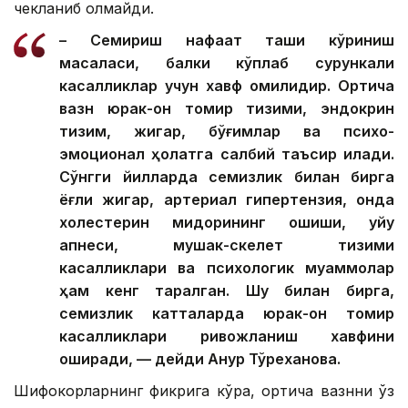
чекланиб қолмайди.
– Семириш нафақат ташқи кўриниш
масаласи, балки кўплаб сурункали
касалликлар учун хавф омилидир. Ортиқча
вазн юрак-қон томир тизими, эндокрин
тизим, жигар, бўғимлар ва психо-
эмоционал ҳолатга салбий таъсир қилади.
Сўнгги йилларда семизлик билан бирга
ёғли жигар, артериал гипертензия, қонда
холестерин миқдорининг ошиши, уйқу
апнеси, мушак-скелет тизими
касалликлари ва психологик муаммолар
ҳам кенг тарқалган. Шу билан бирга,
семизлик катталарда юрак-қон томир
касалликлари ривожланиш хавфини
оширади, — дейди Ақнур Тўреханова.
Шифокорларнинг фикрига кўра, ортиқча вазнни ўз