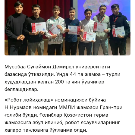
Мусобақа Сулаймон Демирел университети
базасида ўтказилди. Унда 44 та жамоа – турли
ҳудудлардан келган 200 га яқин ўқувчилар
беллашдилар.
«Робот лойиҳалаш» номинацияси бўйича
Н.Нурмақов номидаги ММЛИ жамоаси Гран-при
ғолиби бўлди. Ғолиблар Қозоғистон терма
жамоасига қабул қилиниб, робот ясаувчиларнинг
халқаро танловига йўлланма олди.