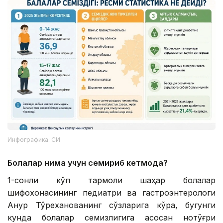
Инфографика: СИ
Болалар нима учун семириб кетмоқда?
1-сонли кўп тармоқли шаҳар болалар
шифохонасининг педиатри ва гастроэнтерологи
Ақнур Тўреханованинг сўзларига кўра, бугунги
кунда болалар семизлигига асосан нотўғри