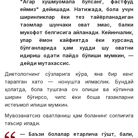
"Агар хушмуомала бўлсанг, фастфуд
еймиз" дейишади. Натижада, бола учун
ширинликлар ёки тез тайёрланадиган
таомлар шунчаки овқат эмас, балки
мукофот белгисига айланади. Кейинчалик,
улар ёмон кайфиятда ёки хурсанд
бўлганларида ҳам худди шу овқатни
қидириш одати пайдо бўлиши мумкин, —
дейди мутахассис.
Диетологнинг сўзларига кўра, яна бир кенг
тарқалган хато — нонушта қилмаслик. Бундай
ҳолатда, бола тушгача оч қолиши ва кўпинча
ширин бўғирсоқ, чипс ёки бошқа газакларни
истеъмол қилиши мумкин.
Мувозанатсиз овқатланиш ҳам боланинг соғлиғига
таъсир қилади.
— Баъзи болалар етарлича гўшт, балиқ,