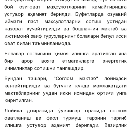
бой озиқ-овқат маҳсулотларини камайтиришга
устувор аҳамият берилди. Буфетларда озуқавий
қиймати паст маҳсулотларни сотиш устидан
назорат кучайтирилди ва бошланғич мактаб ва
ижтимоий заиф гуруҳларнинг болалари бепул иссиқ
овқат билан таъминланмоқда.
Болалар соғлиғини ҳимоя қилишга қаратилган яна
бир қарор вояга етмаганларга энергетик
ичимликлар сотишни тақиқлашдир.
Бундан ташқари, "Соғлом мактаб" лойиҳаси
кенгайтирилди ва бугунги кунда мамлакатдаги
мактабларнинг учдан икки қисмидан ортиғи унга
киритилган.
Лойиҳа доирасида ўқувчилар орасида соғлом
овқатланиш ва фаол турмуш тарзини тарғиб
қилишга устувор аҳамият берилади. Вазирлик