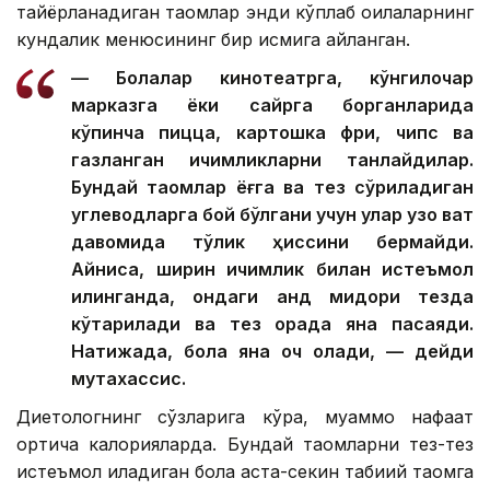
тайёрланадиган таомлар энди кўплаб оилаларнинг
кундалик менюсининг бир қисмига айланган.
— Болалар кинотеатрга, кўнгилочар
марказга ёки сайрга борганларида
кўпинча пицца, картошка фри, чипс ва
газланган ичимликларни танлайдилар.
Бундай таомлар ёғга ва тез сўриладиган
углеводларга бой бўлгани учун улар узоқ вақт
давомида тўқлик ҳиссини бермайди.
Айниқса, ширин ичимлик билан истеъмол
қилинганда, қондаги қанд миқдори тезда
кўтарилади ва тез орада яна пасаяди.
Натижада, бола яна оч қолади, — дейди
мутахассис.
Диетологнинг сўзларига кўра, муаммо нафақат
ортиқча калорияларда. Бундай таомларни тез-тез
истеъмол қиладиган бола аста-секин табиий таомга