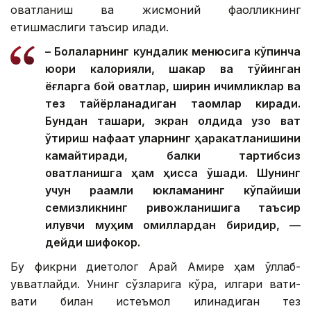
овқатланиш ва жисмоний фаолликнинг
етишмаслиги таъсир қилади.
– Болаларнинг кундалик менюсига кўпинча
юқори калорияли, шакар ва тўйинган
ёғларга бой овқатлар, ширин ичимликлар ва
тез тайёрланадиган таомлар киради.
Бундан ташқари, экран олдида узоқ вақт
ўтириш нафақат уларнинг ҳаракатланишини
камайтиради, балки тартибсиз
овқатланишга ҳам ҳисса қўшади. Шунинг
учун рақамли юкламанинг кўпайиши
семизликнинг ривожланишига таъсир
қилувчи муҳим омиллардан биридир, —
дейди шифокор.
Бу фикрни диетолог Арай Амире ҳам қўллаб-
қувватлайди. Унинг сўзларига кўра, илгари вақти-
вақти билан истеъмол қилинадиган тез