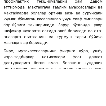
профилактик текширувларни ҳам давом
эттирмоқда. Мактабгача таълим муассасалари ва
мактабларда болалар ортиқча вазн ва сурункали
юқумли бўлмаган касалликлар учун хавф омиллари
бор-йўқлиги текширилади. Зарур бўлганда, улар
шифокор назорати остида олиб борилади ва ота-
оналарга овқатланиш ва турмуш тарзи бўйича
маслаҳатлар берилади.
Бироқ, мутахассисларнинг фикрига кўра, ушбу
чора-тадбирлар натижалари фақат давлат
дастурларига боғлиқ эмас. Боланинг кундалик
овқатланиши, ҳаракати ва турмуш тарзи асосан
оилада шаклланади. Шунинг учун болаликдаги
семизликнинг олдини олиш касаллик
аниқлангандан кейин бошланмаслиги керак. Унинг
асоси - болаларда ёшлигидан соғлом овқатланиш
одатларини шакллантириш, кундалик ҳаракатни
турмуш тарзига айлантириш ва ота-оналарнинг