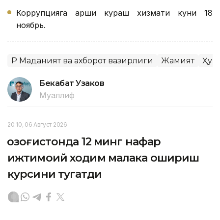
Коррупцияга қарши кураш хизмати куни 18
ноябрь.
ҚР Маданият ва ахборот вазирлиги
Жамият
Ҳук
Бекабат Узаков
Муаллиф
20:10, 06 Август 2026
Қозоғистонда 12 минг нафар
ижтимоий ходим малака ошириш
курсини тугатди