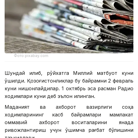
Фото:pixabay.com
Шундай қилиб, рўйхатга Миллий матбуот куни
қўшилди. Қозоғистонликлар бу байрамни 2 февраль
куни нишонлайдилар. 1 октябрь эса расман Радио
ходимлари куни деб эълон қилинган.
Маданият ва ахборот вазирлиги соҳа
ходимларининг касб байрамлари мамлакат
оммавий ахборот воситаларини янада
ривожлантириш учун қўшимча рағбат бўлишини
таъкидлади.