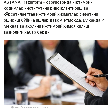
ASTANА. Кazinform – Қозоғистонда ижтимоий
ходимлар институтини ривожлантириш ва
кўрсатилаётган ижтимоий хизматлар сифатини
ошириш бўйича ишлар давом этмоқда. Бу ҳақда ҚР
Меҳнат ва аҳолини ижтимоий ҳимоя қилиш
вазирлиги хабар берди.
Фото: Меҳнат вазирлиги