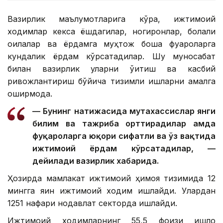
Вазирлик маълумотларига кўра, ижтимоий
ходимлар кекса ёшдагилар, ногиронлар, болали
оилалар ва ёрдамга муҳтож бошқа фуқароларга
кундалик ёрдам кўрсатадилар. Шу муносабат
билан вазирлик уларни ўқитиш ва касбий
ривожлантириш бўйича тизимли ишларни амалга
оширмоқда.
— Бунинг натижасида мутахассислар янги
билим ва тажриба орттирадилар ҳамда
фуқароларга юқори сифатли ва ўз вақтида
ижтимоий ёрдам кўрсатадилар, —
дейилади вазирлик хабарида.
Ҳозирда мамлакат ижтимоий ҳимоя тизимида 12
мингга яқин ижтимоий ходим ишлайди. Улардан
1251 нафари нодавлат секторда ишлайди.
Ижтимоий ходимларнинг 55,5 фоизи қишлоқ