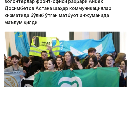
волонтёрлар фронт-офиси раҳбари Айбек
Досимбетов Астана шаҳар коммуникациялар
хизматида бўлиб ўтган матбуот анжуманида
маълум қилди.
Фото: Алмати ҳокимлиги
Унинг сўзларига кўра, концепцияга киритилган