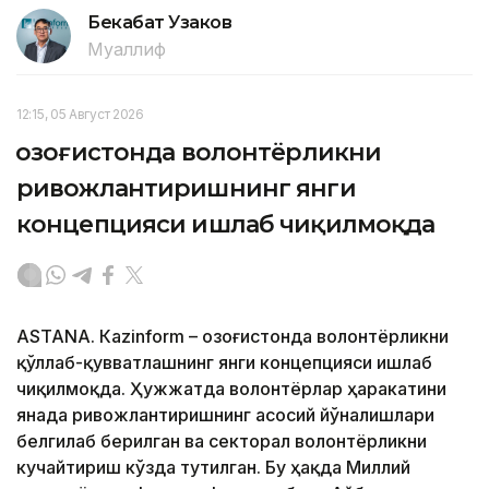
Бекабат Узаков
Муаллиф
12:15, 05 Август 2026
Қозоғистонда волонтёрликни
ривожлантиришнинг янги
концепцияси ишлаб чиқилмоқда
ASTANА. Кazinform – Қозоғистонда волонтёрликни
қўллаб-қувватлашнинг янги концепцияси ишлаб
чиқилмоқда. Ҳужжатда волонтёрлар ҳаракатини
янада ривожлантиришнинг асосий йўналишлари
белгилаб берилган ва секторал волонтёрликни
кучайтириш кўзда тутилган. Бу ҳақда Миллий