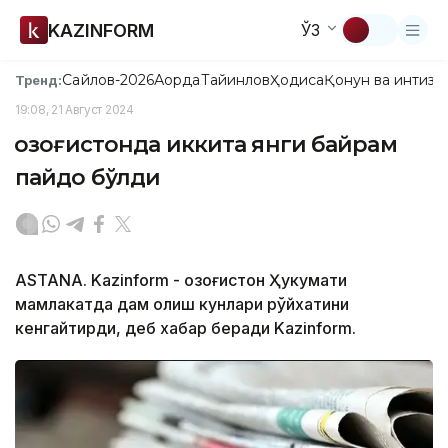
KAZINFORM
ЎЗ
Сайлов-2026
Ақорда
Тайинлов
Ҳодиса
Қонун ва интизо
Тренд:
19:08, 21 Август 2024
Қозоғистонда иккита янги байрам
пайдо бўлди
ASTANA. Kazinform - Қозоғистон Ҳукумати
мамлакатда дам олиш кунлари рўйхатини
кенгайтирди, деб хабар беради Kazinform.