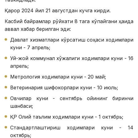
Қарор 2024 йил 21 августдан кучга кирди.
Касбий байрамлар рўйхати 8 тага кўпайгани ҳақида
аввал хабар берилган эди:
Давлат хизматлари кўрсатиш соҳаси ходимлари
куни - 7 апрель;
Уй-жой коммунал хўжалиги ходимлари куни - 16
апрель;
Метрология ходимлари куни - 20 май;
Ветеринария шифокорлари куни - 10 июль;
Овчилар куни - сентябрь ойининг биринчи
шанбаси;
ҚР Олий таълим ходимлари куни - 1 октябрь;
Стандартлаштириш ходимлари куни - 14
октябрь;