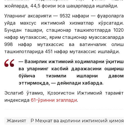
жойларда, 44,5 фоизи эса шаҳарларда ишлайди.
Уларнинг аксарияти — 9532 нафари — фуқароларга
уйда махсус ижтимоий хизматлар кўрсатади.
Бундан ташқари, стационар ташкилотларда 1020
нафар мутахассис, ярим стационар муассасаларда
998 нафар мутахассис ва вақтинчалик қолиш
ташкилотларида 451 нафар мутахассис ишлайди.
— Вазирлик ижтимоий ходимларни ўқитиш
ва уларнинг касбий даражасини ошириш
бўйича тизимли ишларни давом
эттирмоқда, — дейилади хабарда.
Эслатиб ўтамиз, Қозоғистон Ижтимоий тараққиёт
индексида
61-ўринни эгаллади
.
Жамият
ҚР Меҳнат ва аҳолини ижтимоий ҳимоя