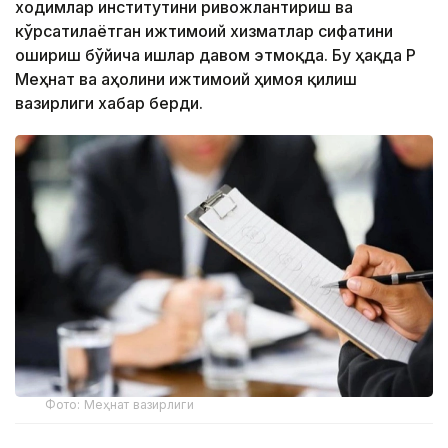
ходимлар институтини ривожлантириш ва
кўрсатилаётган ижтимоий хизматлар сифатини
ошириш бўйича ишлар давом этмоқда. Бу ҳақда ҚР
Меҳнат ва аҳолини ижтимоий ҳимоя қилиш
вазирлиги хабар берди.
Фото: Меҳнат вазирлиги