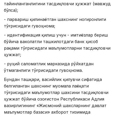
тайинланганлигини тасдиқловчи ҳужжат (мавжуд
бўлса);
- парвариш қилинаётган шахснинг ногиронлиги
тўғрисидаги гувоҳнома;
- идентификация қилиш учун - имтиёзлар бериш
бўйича ваколатли ташкилотдаги банк ҳисоб
рақами тўғрисидаги маълумотларни тасдиқловчи
ҳужжат;
- руҳий саломатлик марказида рўйхатдан
ўтмаганлиги тўғрисидаги гувоҳнома.
Бундан ташқари, васийлик қилувчи сифатида
белгиланган шахснинг муомала лаёқати
тўғрисидаги маълумотлар шахсини тасдиқловчи
ҳужжат бўйича Қозоғистон Республикаси Aдлия
вазирлигининг «Жисмоний шахсларнинг давлат
маълумотлар базаси» ахборот тизимида