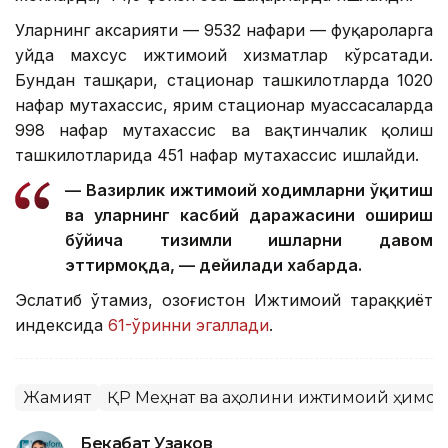
Уларнинг аксарияти — 9532 нафари — фуқароларга
уйда махсус ижтимоий хизматлар кўрсатади.
Бундан ташқари, стационар ташкилотларда 1020
нафар мутахассис, ярим стационар муассасаларда
998 нафар мутахассис ва вақтинчалик қолиш
ташкилотларида 451 нафар мутахассис ишлайди.
— Вазирлик ижтимоий ходимларни ўқитиш
ва уларнинг касбий даражасини ошириш
бўйича тизимли ишларни давом
эттирмоқда, — дейилади хабарда.
Эслатиб ўтамиз, Қозоғистон Ижтимоий тараққиёт
индексида
61-ўринни эгаллади
.
Жамият
ҚР Меҳнат ва аҳолини ижтимоий ҳимо
Бекабат Узаков