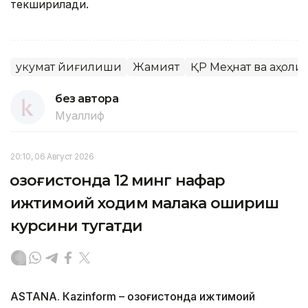
текширилади.
Ҳукумат йиғилиши
Жамият
ҚР Меҳнат ва аҳол
без автора
Муаллиф
20:10, 06 Август 2026
Қозоғистонда 12 минг нафар
ижтимоий ходим малака ошириш
курсини тугатди
ASTANА. Кazinform – Қозоғистонда ижтимоий