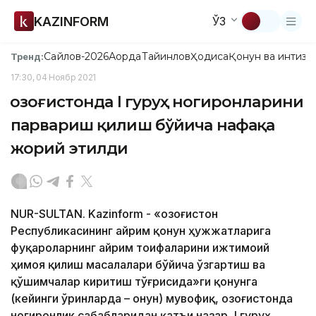
KAZINFORM
ЎЗ
Сайлов-2026
Ақорда
Тайинлов
Ҳодиса
Қонун ва интизо
Тренд:
17:30, 04 Ноябр 2021
Қозоғистонда I гуруҳ ногиронларини
парвариш қилиш бўйича нафақа
жорий этилди
NUR-SULTAN. Kazinform - «Қозоғистон
Республикасининг айрим қонун ҳужжатларига
фуқароларнинг айрим тоифаларини ижтимоий
ҳимоя қилиш масалалари бўйича ўзгартиш ва
қўшимчалар киритиш тўғрисида»ги қонунга
(кейинги ўринларда – Қонун) мувофиқ, Қозоғистонда
ногиронлик сабабларидан қатъи назар, I гуруҳ