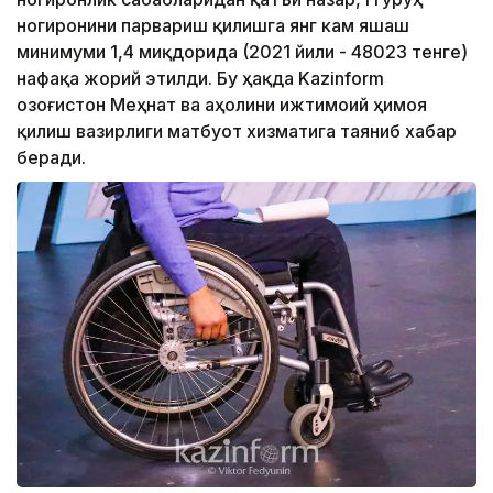
ногиронини парвариш қилишга янг кам яшаш
минимуми 1,4 миқдорида (2021 йили - 48023 тенге)
нафақа жорий этилди. Бу ҳақда Kazinform
Қозоғистон Меҳнат ва аҳолини ижтимоий ҳимоя
қилиш вазирлиги матбуот хизматига таяниб хабар
беради.