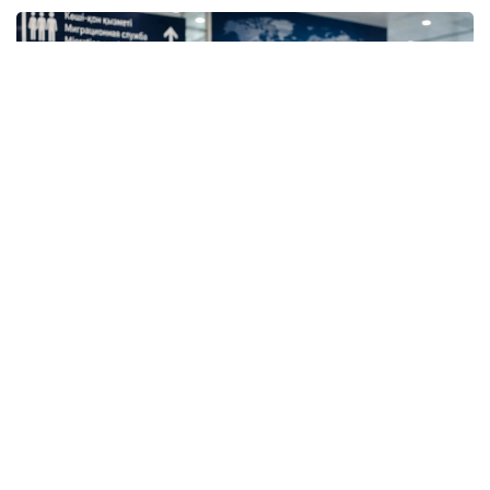
Фото: Меҳнат ва аҳолини ижтимоий ҳимоя қилиш
вазирлиги
Меҳнат ва аҳолини ижтимоий ҳимоя қилиш
вазирлиги меҳнат бозори талаблари ва
мамлакатнинг ижтимоий-иқтисодий ривожланиш
устуворликларини ҳисобга олган ҳолда миграция