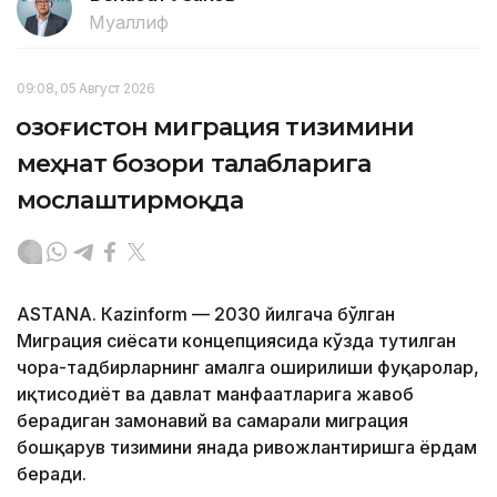
Муаллиф
09:08, 05 Август 2026
Қозоғистон миграция тизимини
меҳнат бозори талабларига
мослаштирмоқда
ASTANА. Кazinform — 2030 йилгача бўлган
Миграция сиёсати концепциясида кўзда тутилган
чора-тадбирларнинг амалга оширилиши фуқаролар,
иқтисодиёт ва давлат манфаатларига жавоб
берадиган замонавий ва самарали миграция
бошқарув тизимини янада ривожлантиришга ёрдам
беради.