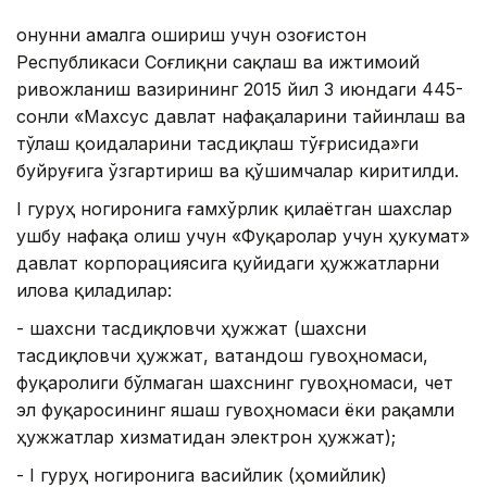
Қонунни амалга ошириш учун Қозоғистон
Республикаси Соғлиқни сақлаш ва ижтимоий
ривожланиш вазирининг 2015 йил 3 июндаги 445-
сонли «Махсус давлат нафақаларини тайинлаш ва
тўлаш қоидаларини тасдиқлаш тўғрисида»ги
буйруғига ўзгартириш ва қўшимчалар киритилди.
I гуруҳ ногиронига ғамхўрлик қилаётган шахслар
ушбу нафақа олиш учун «Фуқаролар учун ҳукумат»
давлат корпорациясига қуйидаги ҳужжатларни
илова қиладилар:
- шахсни тасдиқловчи ҳужжат (шахсни
тасдиқловчи ҳужжат, ватандош гувоҳномаси,
фуқаролиги бўлмаган шахснинг гувоҳномаси, чет
эл фуқаросининг яшаш гувоҳномаси ёки рақамли
ҳужжатлар хизматидан электрон ҳужжат);
- I гуруҳ ногиронига васийлик (ҳомийлик)