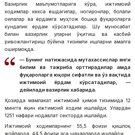
Вазирлик маълумотларига кўра, ижтимоий
ходимлар кекса ёшдагилар, ногиронлар, болали
оилалар ва ёрдамга муҳтож бошқа фуқароларга
кундалик ёрдам кўрсатадилар. Шу муносабат
билан вазирлик уларни ўқитиш ва касбий
ривожлантириш бўйича тизимли ишларни амалга
оширмоқда.
— Бунинг натижасида мутахассислар янги
билим ва тажриба орттирадилар ҳамда
фуқароларга юқори сифатли ва ўз вақтида
ижтимоий ёрдам кўрсатадилар, —
дейилади вазирлик хабарида.
Ҳозирда мамлакат ижтимоий ҳимоя тизимида 12
мингга яқин ижтимоий ходим ишлайди. Улардан
1251 нафари нодавлат секторда ишлайди.
Ижтимоий ходимларнинг 55,5 фоизи қишлоқ
жойларда, 44,5 фоизи эса шаҳарларда ишлайди.