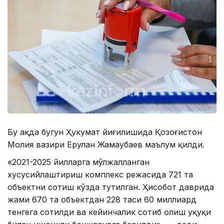
Бу ҳақда бугун Ҳукумат йиғилишида Қозоғистон
Молия вазири Ерулан Жамаубаев маълум қилди.
«2021-2025 йилларга мўлжалланган
хусусийлаштириш комплекс режасида 721 та
объектни сотиш кўзда тутилган. Ҳисобот даврида
жами 670 та объектдан 228 таси 60 миллиард
тенгега сотилди ва кейинчалик сотиб олиш ҳуқуқи