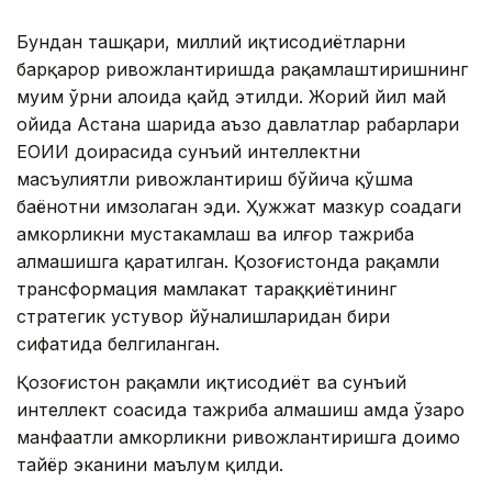
Бундан ташқари, миллий иқтисодиётларни
барқарор ривожлантиришда рақамлаштиришнинг
муҳим ўрни алоҳида қайд этилди. Жорий йил май
ойида Астана шаҳрида аъзо давлатлар раҳбарлари
ЕОИИ доирасида сунъий интеллектни
масъулиятли ривожлантириш бўйича қўшма
баёнотни имзолаган эди. Ҳужжат мазкур соҳадаги
ҳамкорликни мустаҳкамлаш ва илғор тажриба
алмашишга қаратилган. Қозоғистонда рақамли
трансформация мамлакат тараққиётининг
стратегик устувор йўналишларидан бири
сифатида белгиланган.
Қозоғистон рақамли иқтисодиёт ва сунъий
интеллект соҳасида тажриба алмашиш ҳамда ўзаро
манфаатли ҳамкорликни ривожлантиришга доимо
тайёр эканини маълум қилди.