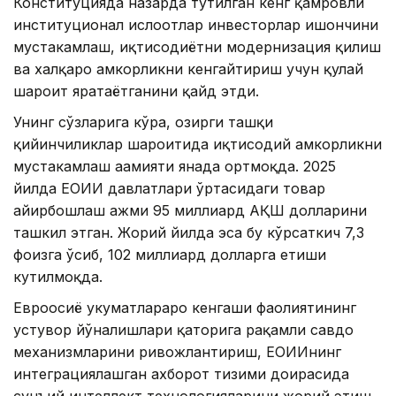
Конституцияда назарда тутилган кенг қамровли
институционал ислоҳотлар инвесторлар ишончини
мустаҳкамлаш, иқтисодиётни модернизация қилиш
ва халқаро ҳамкорликни кенгайтириш учун қулай
шароит яратаётганини қайд этди.
Унинг сўзларига кўра, ҳозирги ташқи
қийинчиликлар шароитида иқтисодий ҳамкорликни
мустаҳкамлаш аҳамияти янада ортмоқда. 2025
йилда ЕОИИ давлатлари ўртасидаги товар
айирбошлаш ҳажми 95 миллиард АҚШ долларини
ташкил этган. Жорий йилда эса бу кўрсаткич 7,3
фоизга ўсиб, 102 миллиард долларга етиши
кутилмоқда.
Евроосиё ҳукуматлараро кенгаши фаолиятининг
устувор йўналишлари қаторига рақамли савдо
механизмларини ривожлантириш, ЕОИИнинг
интеграциялашган ахборот тизими доирасида