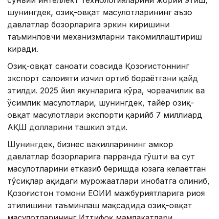
сунъий интеллект технологияларини жорий этиш,
шунингдек, озиқ-овқат маҳсулотларининг аъзо
давлатлар бозорларига эркин киришини
таъминловчи механизмларни такомиллаштириш
киради.
Озиқ-овқат саноати соҳасида Қозоғистоннинг
экспорт салоҳияти изчил ортиб бораётгани қайд
этилди. 2025 йил якунларига кўра, чорвачилик ва
ўсимлик маҳсулотлари, шунингдек, тайёр озиқ-
овқат маҳсулотлари экспорти қарийб 7 миллиард
АҚШ долларини ташкил этди.
Шунингдек, бизнес вакилларининг ҳамкор
давлатлар бозорларига парранда гўшти ва сут
маҳсулотларини етказиб беришда юзага келаётган
тўсиқлар ҳақидаги мурожаатлари инобатга олиниб,
Қозоғистон томони ЕОИИ мажбуриятларига риоя
этилишини таъминлаш мақсадида озиқ-овқат
маҳсулотларининг Иттифоқ мамлакатлари