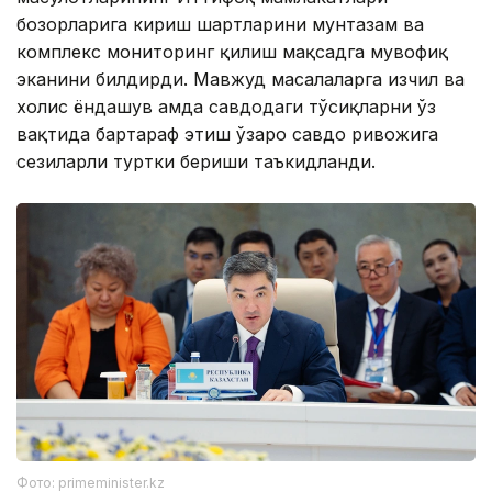
бозорларига кириш шартларини мунтазам ва
комплекс мониторинг қилиш мақсадга мувофиқ
эканини билдирди. Мавжуд масалаларга изчил ва
холис ёндашув ҳамда савдодаги тўсиқларни ўз
вақтида бартараф этиш ўзаро савдо ривожига
сезиларли туртки бериши таъкидланди.
Фото: primeminister.kz