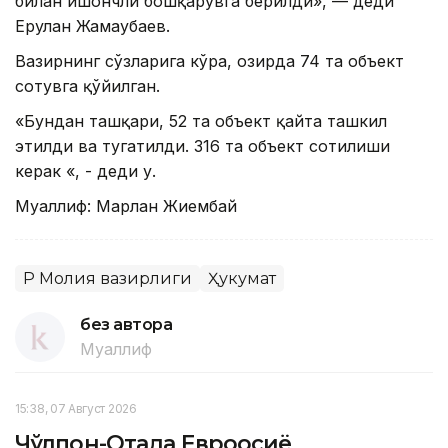
билан ишончли бошқарувга берилди», — деди
Ерулан Жамаубаев.
Вазирнинг сўзларига кўра, ҳозирда 74 та объект
сотувга қўйилган.
«Бундан ташқари, 52 та объект қайта ташкил
этилди ва тугатилди. 316 та объект сотилиши
керак «, - деди у.
Муаллиф: Марлан Жиембай
ҚР Молия вазирлиги
Ҳукумат
без автора
Муаллиф
15:38, 07 Август 2026
Чўлпон-Отада Евроосиё