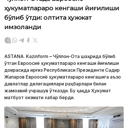
ҳукуматлараро кенгаши йиғилиши
бўлиб ўтди: олтита ҳужжат
имзоланди
ASTANA. Kazinform
–
Чўлпон-Ота шаҳрида бўлиб
ўтган Евроосиё ҳукуматлараро кенгаши йиғилиши
доирасида Қирғиз Республикаси Президенти Садир
Жапаров Евроосиё ҳукуматлараро кенгашига аъзо
давлатлар делегациялари раҳбарлари билан
жамоавий учрашув ўтказди. Бу ҳақда Ҳукумат
матбуот хизмати хабар берди.