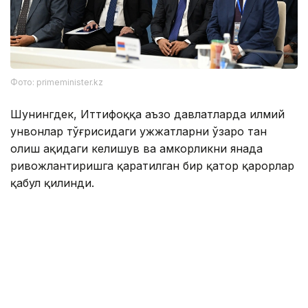
Фото: primeminister.kz
Шунингдек, Иттифоққа аъзо давлатларда илмий
унвонлар тўғрисидаги ҳужжатларни ўзаро тан
олиш ҳақидаги келишув ва ҳамкорликни янада
ривожлантиришга қаратилган бир қатор қарорлар
қабул қилинди.
Евроосиё ҳукуматлараро кенгашининг навбатдаги
йиғилиши 1–2 октябрь кунлари Беларусь пойтахти
Минск шаҳрида бўлиб ўтади.
Қирғизистон
Марказий Осиё
Ҳукумат
Ташқи с