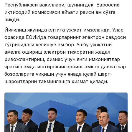
Республикаси вакиллари, шунингдек, Евроосиё
иқтисодий комиссияси ҳайъати раиси ҳам сўзга
чиқди.
Йиғилиш якунида олтита ҳужжат имзоланди. Улар
орасида ЕОИИда товарларнинг электрон савдоси
тўғрисидаги келишув ҳам бор. Ушбу ҳужжатни
амалга ошириш электрон тижоратни жадал
ривожлантириш, бизнес учун янги имкониятлар
яратиш ҳамда иштирокчиларнинг ҳамкор давлатлар
бозорларига чиқиши учун янада қулай шарт-
шароитларни таъминлашга хизмат қилади.