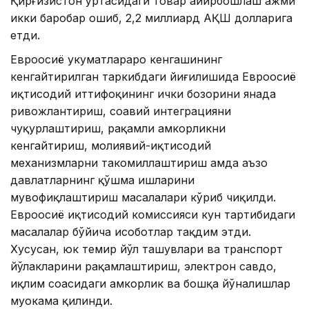
Қирғизистон ўртасидаги товар айирбошлаш ҳажми
икки баробар ошиб, 2,2 миллиард АҚШ долларига
етди.
Евроосиё ҳукуматлараро кенгашининг
кенгайтирилган таркибдаги йиғилишида Евроосиё
иқтисодий иттифоқининг ички бозорини янада
ривожлантириш, соҳавий интеграцияни
чуқурлаштириш, рақамли ҳамкорликни
кенгайтириш, молиявий-иқтисодий
механизмларни такомиллаштириш ҳамда аъзо
давлатларнинг қўшма ишларини
мувофиқлаштириш масалалари кўриб чиқилди.
Евроосиё иқтисодий комиссияси кун тартибидаги
масалалар бўйича ҳисоботлар тақдим этди.
Хусусан, юк темир йўл ташувлари ва транспорт
йўлакларини рақамлаштириш, электрон савдо,
иқлим соҳасидаги ҳамкорлик ва бошқа йўналишлар
муҳокама қилинди.