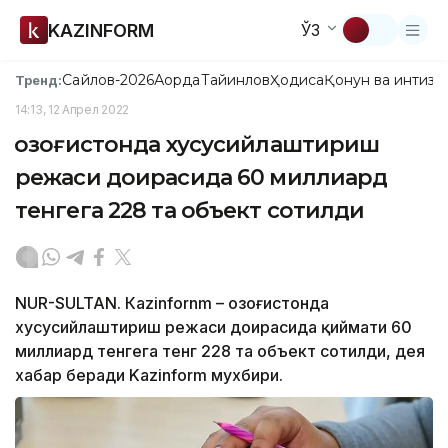
KAZINFORM
ЎЗ
Сайлов-2026
Ақорда
Тайинлов
Ҳодиса
Қонун ва интизо
Тренд:
14:13, 12 Апрел 2022
Қозоғистонда хусусийлаштириш
режаси доирасида 60 миллиард
тенгега 228 та объект сотилди
NUR-SULTAN. Кazinfornm – Қозоғистонда
хусусийлаштириш режаси доирасида қиймати 60
миллиард тенгега тенг 228 та объект сотилди, дея
хабар беради Kazinform мухбири.