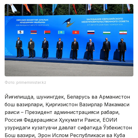
Фото: primeminister.kz
Йиғилишда, шунингдек, Беларусь ва Арманистон
бош вазирлари, Қирғизистон Вазирлар Маҳкамаси
раиси – Президент администрацияси раҳбари,
Россия Федерацияси Ҳукумати Раиси, ЕОИИ
ҳузуридаги кузатувчи давлат сифатида Ўзбекистон
Бош вазири, Эрон Ислом Республикаси ва Куба