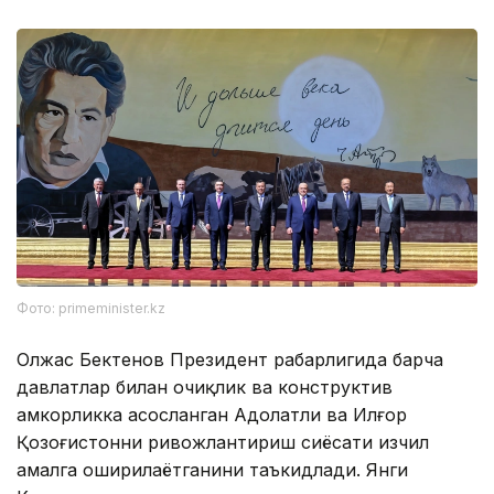
Фото: primeminister.kz
Олжас Бектенов Президент раҳбарлигида барча
давлатлар билан очиқлик ва конструктив
ҳамкорликка асосланган Адолатли ва Илғор
Қозоғистонни ривожлантириш сиёсати изчил
амалга оширилаётганини таъкидлади. Янги