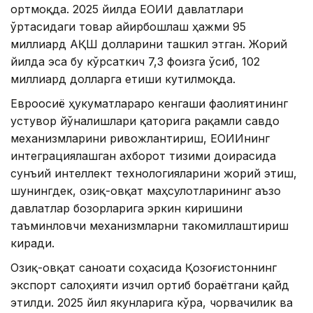
ортмоқда. 2025 йилда ЕОИИ давлатлари
ўртасидаги товар айирбошлаш ҳажми 95
миллиард АҚШ долларини ташкил этган. Жорий
йилда эса бу кўрсаткич 7,3 фоизга ўсиб, 102
миллиард долларга етиши кутилмоқда.
Евроосиё ҳукуматлараро кенгаши фаолиятининг
устувор йўналишлари қаторига рақамли савдо
механизмларини ривожлантириш, ЕОИИнинг
интеграциялашган ахборот тизими доирасида
сунъий интеллект технологияларини жорий этиш,
шунингдек, озиқ-овқат маҳсулотларининг аъзо
давлатлар бозорларига эркин киришини
таъминловчи механизмларни такомиллаштириш
киради.
Озиқ-овқат саноати соҳасида Қозоғистоннинг
экспорт салоҳияти изчил ортиб бораётгани қайд
этилди. 2025 йил якунларига кўра, чорвачилик ва