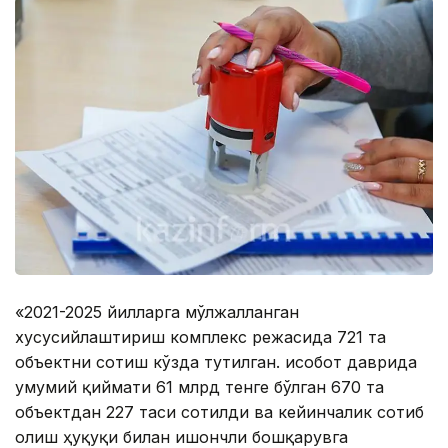
«2021-2025 йилларга мўлжалланган
хусусийлаштириш комплекс режасида 721 та
объектни сотиш кўзда тутилган. Ҳисобот даврида
умумий қиймати 61 млрд тенге бўлган 670 та
объектдан 227 таси сотилди ва кейинчалик сотиб
олиш ҳуқуқи билан ишончли бошқарувга