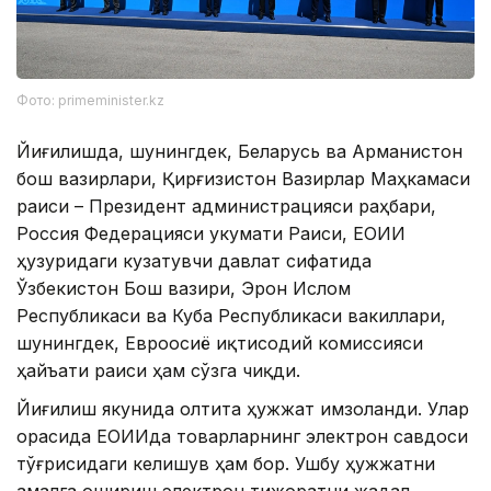
Фото: primeminister.kz
Йиғилишда, шунингдек, Беларусь ва Арманистон
бош вазирлари, Қирғизистон Вазирлар Маҳкамаси
раиси – Президент администрацияси раҳбари,
Россия Федерацияси Ҳукумати Раиси, ЕОИИ
ҳузуридаги кузатувчи давлат сифатида
Ўзбекистон Бош вазири, Эрон Ислом
Республикаси ва Куба Республикаси вакиллари,
шунингдек, Евроосиё иқтисодий комиссияси
ҳайъати раиси ҳам сўзга чиқди.
Йиғилиш якунида олтита ҳужжат имзоланди. Улар
орасида ЕОИИда товарларнинг электрон савдоси
тўғрисидаги келишув ҳам бор. Ушбу ҳужжатни