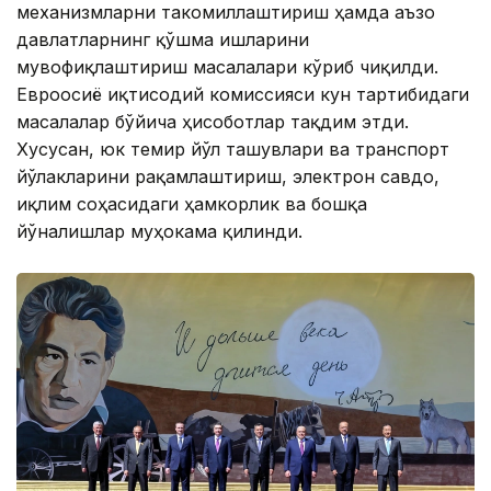
механизмларни такомиллаштириш ҳамда аъзо
давлатларнинг қўшма ишларини
мувофиқлаштириш масалалари кўриб чиқилди.
Евроосиё иқтисодий комиссияси кун тартибидаги
масалалар бўйича ҳисоботлар тақдим этди.
Хусусан, юк темир йўл ташувлари ва транспорт
йўлакларини рақамлаштириш, электрон савдо,
иқлим соҳасидаги ҳамкорлик ва бошқа
йўналишлар муҳокама қилинди.