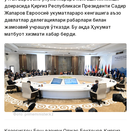
доирасида Қирғиз Республикаси Президенти Садир
Жапаров Евроосиё ҳукуматлараро кенгашига аъзо
давлатлар делегациялари раҳбарлари билан
жамоавий учрашув ўтказди. Бу ҳақда Ҳукумат
матбуот хизмати хабар берди.
Фото: primeminister.kz
Қозоғистон Бош вазири Олжас Бектенов Қирғиз