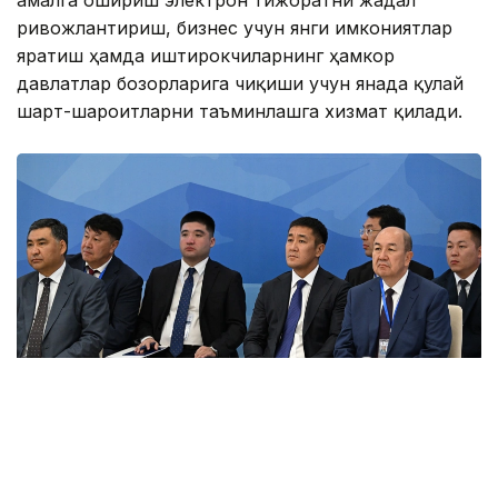
амалга ошириш электрон тижоратни жадал
ривожлантириш, бизнес учун янги имкониятлар
яратиш ҳамда иштирокчиларнинг ҳамкор
давлатлар бозорларига чиқиши учун янада қулай
шарт-шароитларни таъминлашга хизмат қилади.
Фото: primeminister.kz
Шунингдек, Иттифоққа аъзо давлатларда илмий