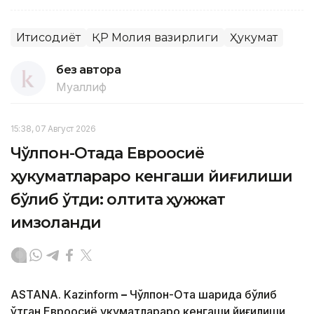
Иқтисодиёт
ҚР Молия вазирлиги
Ҳукумат
без автора
Муаллиф
15:38, 07 Август 2026
Чўлпон-Отада Евроосиё
ҳукуматлараро кенгаши йиғилиши
бўлиб ўтди: олтита ҳужжат
имзоланди
ASTANA. Kazinform
–
Чўлпон-Ота шаҳрида бўлиб
ўтган Евроосиё ҳукуматлараро кенгаши йиғилиши