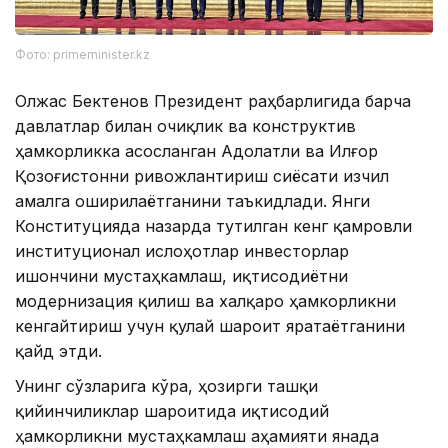
Фото: primeminister.kz
Олжас Бектенов Президент раҳбарлигида барча
давлатлар билан очиқлик ва конструктив
ҳамкорликка асосланган Адолатли ва Илғор
Қозоғистонни ривожлантириш сиёсати изчил
амалга оширилаётганини таъкидлади. Янги
Конституцияда назарда тутилган кенг қамровли
институционал ислоҳотлар инвесторлар
ишончини мустаҳкамлаш, иқтисодиётни
модернизация қилиш ва халқаро ҳамкорликни
кенгайтириш учун қулай шароит яратаётганини
қайд этди.
Унинг сўзларига кўра, ҳозирги ташқи
қийинчиликлар шароитида иқтисодий
ҳамкорликни мустаҳкамлаш аҳамияти янада