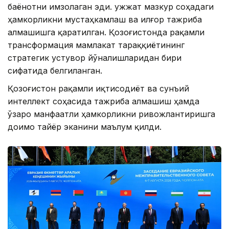
баёнотни имзолаган эди. Ҳужжат мазкур соҳадаги
ҳамкорликни мустаҳкамлаш ва илғор тажриба
алмашишга қаратилган. Қозоғистонда рақамли
трансформация мамлакат тараққиётининг
стратегик устувор йўналишларидан бири
сифатида белгиланган.
Қозоғистон рақамли иқтисодиёт ва сунъий
интеллект соҳасида тажриба алмашиш ҳамда
ўзаро манфаатли ҳамкорликни ривожлантиришга
доимо тайёр эканини маълум қилди.