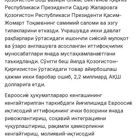
Республикаси Президенти Садир Жапаровга
Қозоғистон Республикаси Президенти Қасим-
Жомарт Тоқаевнинг самимий саломи ва эзгу
тилакларини етказди. Учрашувда икки давлат
раҳбарлари ўртасидаги ишончли сиёсий мулоқот
ва ўзаро англашувга асосланган иттифоқчилик
муносабатлари янада мустаҳкамланаётгани
таъкидланди. Сўнгги беш йилда Қозоғистон–
Қирғизистон ўртасидаги товар айирбошлаш
ҳажми икки баробар ошиб, 2,2 миллиард АҚШ
долларига етди.
Евроосиё ҳукуматлараро кенгашининг
кенгайтирилган таркибдаги йиғилишида Евроосиё
иқтисодий иттифоқининг ички бозорини янада
ривожлантириш, соҳавий интеграцияни
чуқурлаштириш, рақамли ҳамкорликни
кенгайтириш, молиявий-иқтисодий