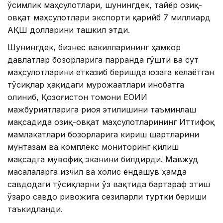
ўсимлик маҳсулотлари, шунингдек, тайёр озиқ-
овқат маҳсулотлари экспорти қарийб 7 миллиард
АҚШ долларини ташкил этди.
Шунингдек, бизнес вакилларининг ҳамкор
давлатлар бозорларига парранда гўшти ва сут
маҳсулотларини етказиб беришда юзага келаётган
тўсиқлар ҳақидаги мурожаатлари инобатга
олиниб, Қозоғистон томони ЕОИИ
мажбуриятларига риоя этилишини таъминлаш
мақсадида озиқ-овқат маҳсулотларининг Иттифоқ
мамлакатлари бозорларига кириш шартларини
мунтазам ва комплекс мониторинг қилиш
мақсадга мувофиқ эканини билдирди. Мавжуд
масалаларга изчил ва холис ёндашув ҳамда
савдодаги тўсиқларни ўз вақтида бартараф этиш
ўзаро савдо ривожига сезиларли туртки бериши
таъкидланди.