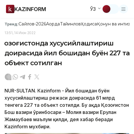
KAZINFORM
ЎЗ
Сайлов-2026
Ақорда
Тайинлов
Ҳодиса
Қонун ва интизо
Тренд:
13:51, 14 Июн 2022
Қозоғистонда хусусийлаштириш
доирасида йил бошидан буён 227 та
объект сотилган
NUR-SULTAN. Кazinform - Йил бошидан буён
хусусийлаштириш режаси доирасида 61 млрд
тенгега 227 та объект сотилди. Бу ҳақда Қозоғистон
Бош вазири ўринбосари – Молия вазири Ерулан
Жамаубаев маълум қилди, дея хабар беради
Kazinform мухбири.