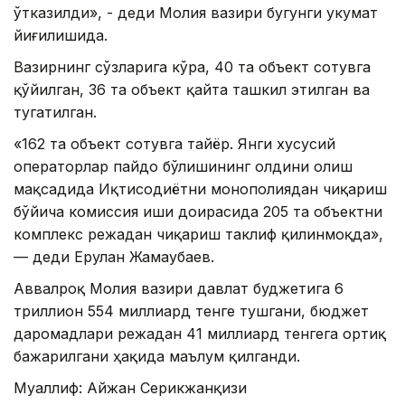
ўтказилди», - деди Молия вазири бугунги Ҳукумат
йиғилишида.
Вазирнинг сўзларига кўра, 40 та объект сотувга
қўйилган, 36 та объект қайта ташкил этилган ва
тугатилган.
«162 та объект сотувга тайёр. Янги хусусий
операторлар пайдо бўлишининг олдини олиш
мақсадида Иқтисодиётни монополиядан чиқариш
бўйича комиссия иши доирасида 205 та объектни
комплекс режадан чиқариш таклиф қилинмоқда»,
— деди Ерулан Жамаубаев.
Аввалроқ Молия вазири давлат буджетига 6
триллион 554 миллиард тенге тушгани, бюджет
даромадлари режадан 41 миллиард тенгега ортиқ
бажарилгани ҳақида маълум қилганди.
Муаллиф: Айжан Серикжанқизи