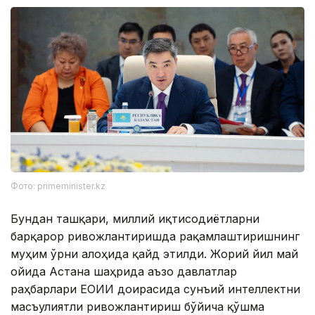
Фото: primeminister.kz
Бундан ташқари, миллий иқтисодиётларни
барқарор ривожлантиришда рақамлаштиришнинг
муҳим ўрни алоҳида қайд этилди. Жорий йил май
ойида Астана шаҳрида аъзо давлатлар
раҳбарлари ЕОИИ доирасида сунъий интеллектни
масъулиятли ривожлантириш бўйича қўшма