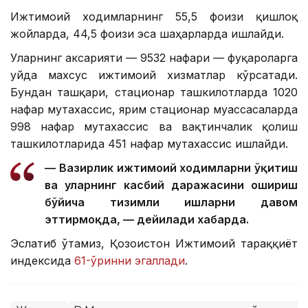
Ижтимоий ходимларнинг 55,5 фоизи қишлоқ
жойларда, 44,5 фоизи эса шаҳарларда ишлайди.
Уларнинг аксарияти — 9532 нафари — фуқароларга
уйда махсус ижтимоий хизматлар кўрсатади.
Бундан ташқари, стационар ташкилотларда 1020
нафар мутахассис, ярим стационар муассасаларда
998 нафар мутахассис ва вақтинчалик қолиш
ташкилотларида 451 нафар мутахассис ишлайди.
— Вазирлик ижтимоий ходимларни ўқитиш
ва уларнинг касбий даражасини ошириш
бўйича тизимли ишларни давом
эттирмоқда, — дейилади хабарда.
Эслатиб ўтамиз, Қозоғистон Ижтимоий тараққиёт
индексида
61-ўринни эгаллади
.