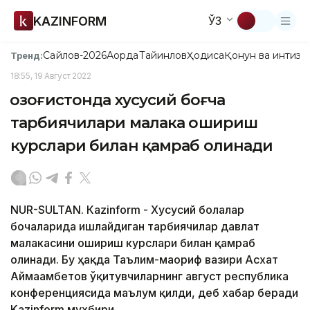
KAZINFORM
ЎЗ
Сайлов-2026
Ақорда
Тайинлов
Ҳодиса
Қонун ва интизо
Тренд:
18:55, 19 Август 2022
Қозоғистонда хусусий боғча
тарбиячилари малака ошириш
курслари билан қамраб олинади
NUR-SULTAN. Кazinform - Хусусий болалар
боғчаларида ишлайдиган тарбиячилар давлат
малакасини ошириш курслари билан қамраб
олинади. Бу ҳақда Таълим-маориф вазири Асхат
Аймағамбетов ўқитувчиларнинг август республика
конференциясида маълум қилди, деб хабар беради
Kazinform мухбири.