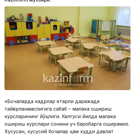
«Боғчаларда кадрлар етарли даражада
тайёрланмаслигига сабаб – малака ошириш
курсларининг йўқлиги. Келгуси йилда малака
ошириш курслари сонини уч баробарга оширамиз.
Хусусан, хусусий боғчалар ҳам худди давлат