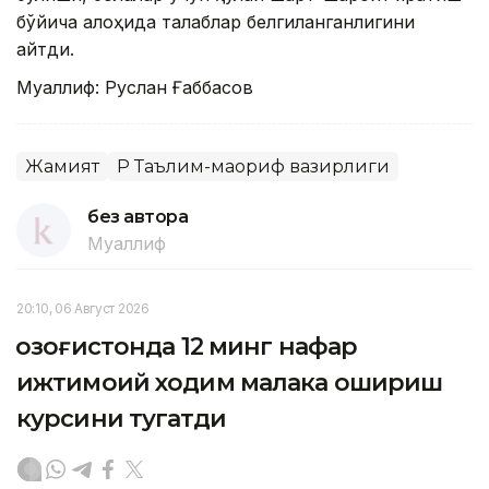
бўйича алоҳида талаблар белгиланганлигини
айтди.
Муаллиф: Руслан Ғаббасов
Жамият
ҚР Таълим-маориф вазирлиги
без автора
Муаллиф
20:10, 06 Август 2026
Қозоғистонда 12 минг нафар
ижтимоий ходим малака ошириш
курсини тугатди