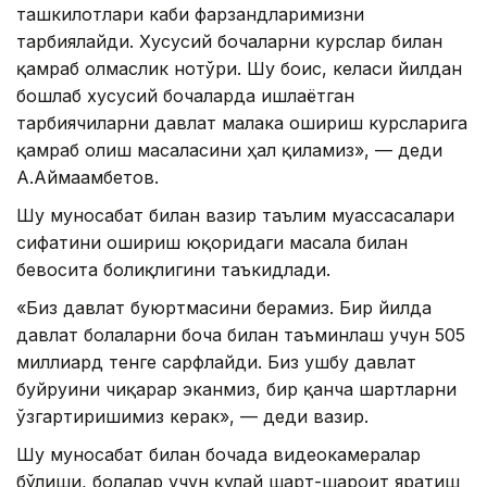
ташкилотлари каби фарзандларимизни
тарбиялайди. Хусусий боғчаларни курслар билан
қамраб олмаслик нотўғри. Шу боис, келаси йилдан
бошлаб хусусий боғчаларда ишлаётган
тарбиячиларни давлат малака ошириш курсларига
қамраб олиш масаласини ҳал қиламиз», — деди
А.Аймағамбетов.
Шу муносабат билан вазир таълим муассасалари
сифатини ошириш юқоридаги масала билан
бевосита боғлиқлигини таъкидлади.
«Биз давлат буюртмасини берамиз. Бир йилда
давлат болаларни боғча билан таъминлаш учун 505
миллиард тенге сарфлайди. Биз ушбу давлат
буйруғини чиқарар эканмиз, бир қанча шартларни
ўзгартиришимиз керак», — деди вазир.
Шу муносабат билан боғчада видеокамералар
бўлиши, болалар учун қулай шарт-шароит яратиш