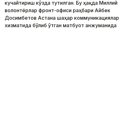
кучайтириш кўзда тутилган. Бу ҳақда Миллий
волонтёрлар фронт-офиси раҳбари Айбек
Досимбетов Астана шаҳар коммуникациялар
хизматида бўлиб ўтган матбуот анжуманида
маълум қилди.
Фото: Алмати ҳокимлиги