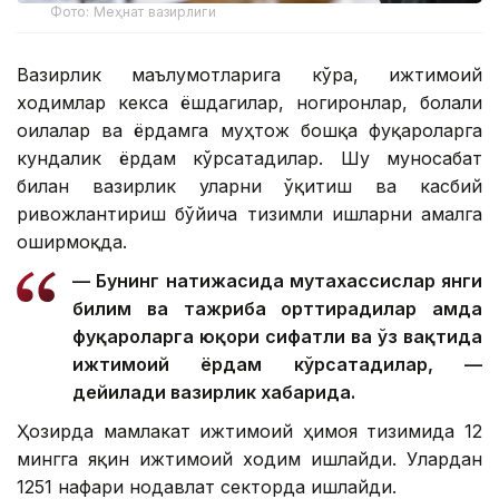
Фото: Меҳнат вазирлиги
Вазирлик маълумотларига кўра, ижтимоий
ходимлар кекса ёшдагилар, ногиронлар, болали
оилалар ва ёрдамга муҳтож бошқа фуқароларга
кундалик ёрдам кўрсатадилар. Шу муносабат
билан вазирлик уларни ўқитиш ва касбий
ривожлантириш бўйича тизимли ишларни амалга
оширмоқда.
— Бунинг натижасида мутахассислар янги
билим ва тажриба орттирадилар ҳамда
фуқароларга юқори сифатли ва ўз вақтида
ижтимоий ёрдам кўрсатадилар, —
дейилади вазирлик хабарида.
Ҳозирда мамлакат ижтимоий ҳимоя тизимида 12
мингга яқин ижтимоий ходим ишлайди. Улардан
1251 нафари нодавлат секторда ишлайди.