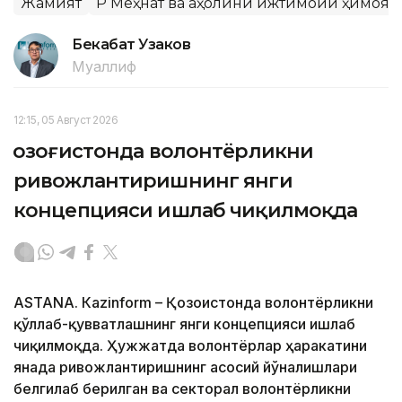
Жамият
ҚР Меҳнат ва аҳолини ижтимоий ҳимоя
Бекабат Узаков
Муаллиф
12:15, 05 Август 2026
Қозоғистонда волонтёрликни
ривожлантиришнинг янги
концепцияси ишлаб чиқилмоқда
ASTANА. Кazinform – Қозоғистонда волонтёрликни
қўллаб-қувватлашнинг янги концепцияси ишлаб
чиқилмоқда. Ҳужжатда волонтёрлар ҳаракатини
янада ривожлантиришнинг асосий йўналишлари
белгилаб берилган ва секторал волонтёрликни