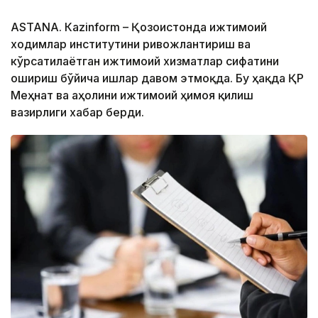
ASTANА. Кazinform – Қозоғистонда ижтимоий
ходимлар институтини ривожлантириш ва
кўрсатилаётган ижтимоий хизматлар сифатини
ошириш бўйича ишлар давом этмоқда. Бу ҳақда ҚР
Меҳнат ва аҳолини ижтимоий ҳимоя қилиш
вазирлиги хабар берди.