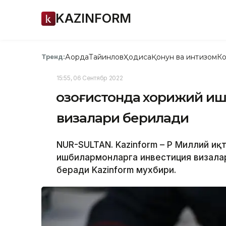
KAZINFORM
Ақорда
Тайинлов
Ҳодиса
Қонун ва интизом
Ко
Тренд:
15:55, 06 Сентябр 2022
Қозоғистонда хорижий и
визалари берилади
NUR-SULTAN. Kazinform – ҚР Миллий и
ишбилармонларга инвестиция визала
беради Kazinform мухбири.