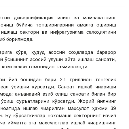
ётни диверсификация қилиш ва мамлакатнинг
 очиш бўйича топшириқларини амалга ошириш
 ишлаш сектори ва инфратузилма салоҳиятини
б борилмоқда.
рига кўра, ҳудуд асосий соҳаларда барқарор
й ўсишнинг асосий улуши қайта ишлаш саноати,
а комплекси томонидан таъминланди.
ри йил бошидан бери 2,1 триллион тенгелик
реал ўсишни кўрсатди. Саноат ишлаб чиқариши
моқда: анъанавий қазиб олиш саноати билан бир
з ўсиш суръатларини кўрсатди. Жорий йилнинг
ноатида ишлаб чиқарилган маҳсулот ҳажми 39
ди. Бу кўрсаткичлар нохомашё секторнинг изчил
ча қийматга эга маҳсулотлар ишлаб чиқаришнинг