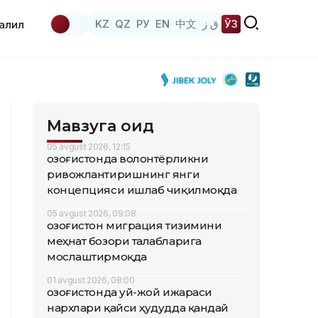
KZ
QZ
РУ
EN
中文
ق ز
ЎЗ
аҳлил
Мавзуга оид
05 avgust 2026, 12:15
Қозоғистонда волонтёрликни
ривожлантиришнинг янги
концепцияси ишлаб чиқилмоқда
05 avgust 2026, 09:08
Қозоғистон миграция тизимини
меҳнат бозори талабларига
мослаштирмоқда
01 avgust 2026, 08:00
Қозоғистонда уй-жой ижараси
нархлари қайси ҳудудда қандай