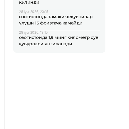
қилинди
28 iyul 2026, 20:15
Қозоғистонда тамаки чекувчилар
улуши 15 фоизгача камайди
28 iyul 2026, 13:15
Қозоғистонда 1,9 минг километр сув
қувурлари янгиланади