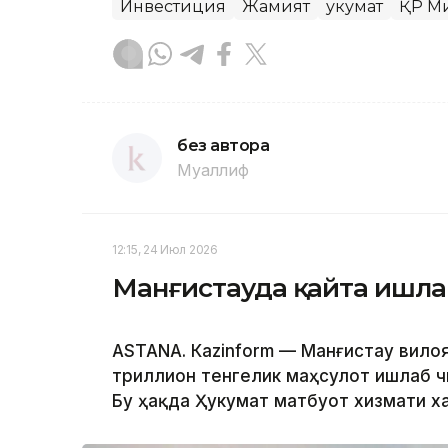
Инвестиция
Жамият
Ҳукумат
ҚР М
без автора
Муаллиф
12:15, 24 Июл 2026
Манғистауда қайта ишла
ASTANА. Кazinform — Манғистау вилоя
триллион тенгелик маҳсулот ишлаб ч
Бу ҳақда Ҳукумат матбуот хизмати х