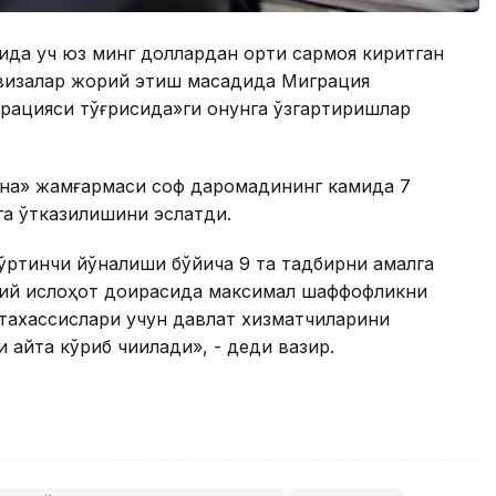
зида уч юз минг доллардан ортиқ сармоя киритган
изалар жорий этиш мақсадида Миграция
рацияси тўғрисида»ги қонунга ўзгартиришлар
зна» жамғармаси соф даромадининг камида 7
га ўтказилишини эслатди.
ўртинчи йўналиши бўйича 9 та тадбирни амалга
ий ислоҳот доирасида максимал шаффофликни
тахассислари учун давлат хизматчиларини
қайта кўриб чиқилади», - деди вазир.