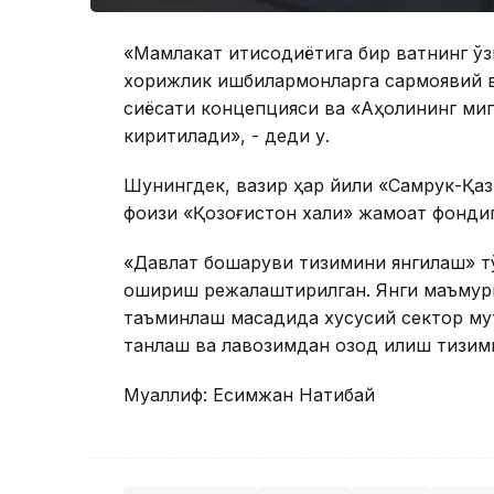
«Мамлакат иқтисодиётига бир вақтнинг ў
хорижлик ишбилармонларга сармоявий в
сиёсати концепцияси ва «Аҳолининг миг
киритилади», - деди у.
Шунингдек, вазир ҳар йили «Самрук-Қа
фоизи «Қозоғистон халқи» жамоат фонди
«Давлат бошқаруви тизимини янгилаш» т
ошириш режалаштирилган. Янги маъмур
таъминлаш мақсадида хусусий сектор му
танлаш ва лавозимдан озод қилиш тизими 
Муаллиф: Есимжан Нақтибай