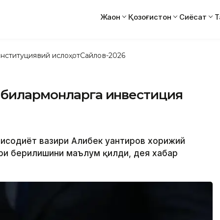
Жаҳон
Қозоғистон
Сиёсат
Т
нституциявий ислоҳот
Сайлов-2026
шбилармонларга инвестиция
қтисодиёт вазири Алибек Қуантиров хорижий
ри берилишини маълум қилди, дея хабар