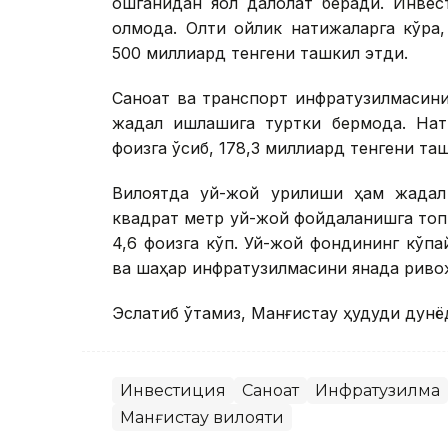
ошганидан яққол далолат беради. Инве
қолмоқда. Олти ойлик натижаларга кўра
500 миллиард тенгени ташкил этди.
Саноат ва транспорт инфратузилмасин
жадал ишлашига туртки бермоқда. Нат
фоизга ўсиб, 178,3 миллиард тенгени та
Вилоятда уй-жой қурилиши ҳам жадал
квадрат метр уй-жой фойдаланишга топ
4,6 фоизга кўп. Уй-жой фондининг кў
ва шаҳар инфратузилмасини янада риво
Эслатиб ўтамиз, Манғистау ҳудуди дунё
Инвестиция
Саноат
Инфратузилма
Манғистау вилояти