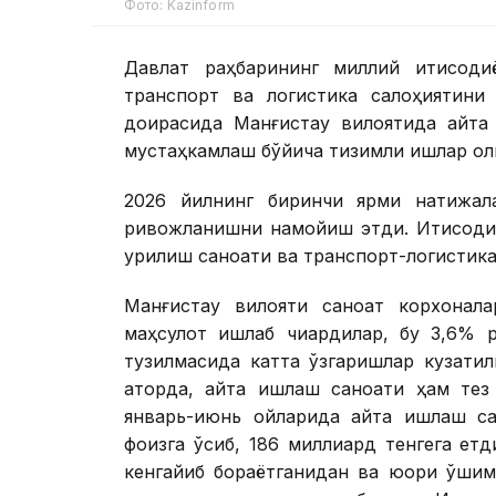
Фото: Kazinform
Давлат раҳбарининг миллий иқтисоди
транспорт ва логистика салоҳиятини
доирасида Манғистау вилоятида қайта
мустаҳкамлаш бўйича тизимли ишлар оли
2026 йилнинг биринчи ярми натижала
ривожланишни намойиш этди. Иқтисоди
қурилиш саноати ва транспорт-логистик
Манғистау вилояти саноат корхонала
маҳсулот ишлаб чиқардилар, бу 3,6% 
тузилмасида катта ўзгаришлар кузатил
қаторда, қайта ишлаш саноати ҳам те
январь-июнь ойларида қайта ишлаш са
фоизга ўсиб, 186 миллиард тенгега ет
кенгайиб бораётганидан ва юқори қўшим