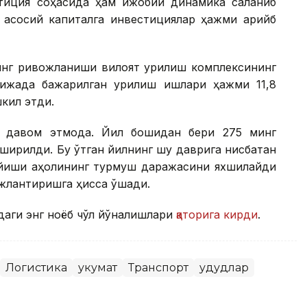
стиция соҳасида ҳам ижобий динамика сақланиб
, асосий капиталга инвестициялар ҳажми қарийб
инг ривожланиши вилоят қурилиш комплексининг
ижада бажарилган қурилиш ишлари ҳажми 11,8
шкил этди.
 давом этмоқда. Йил бошидан бери 275 минг
ширилди. Бу ўтган йилнинг шу даврига нисбатан
пайиши аҳолининг турмуш даражасини яхшилайди
жлантиришга ҳисса қўшади.
даги энг ноёб чўл йўналишлари
қаторига кирди
.
Логистика
Ҳукумат
Транспорт
Ҳудудлар