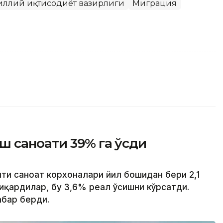
иллий иқтисодиёт вазирлиги
Миграция
ш саноати 39% га ўсди
ти саноат корхоналари йил бошидан бери 2,1
иқардилар, бу 3,6% реал ўсишни кўрсатди.
абар берди.