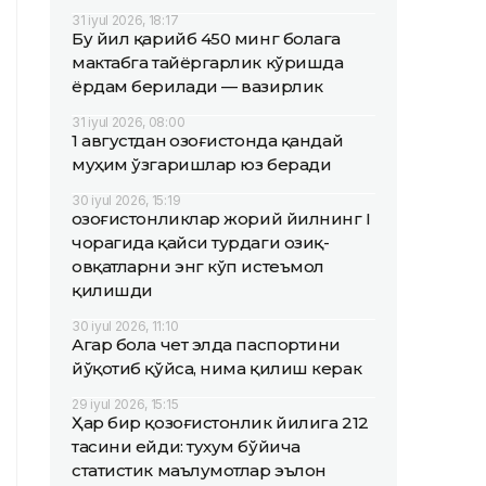
31 iyul 2026, 18:17
Бу йил қарийб 450 минг болага
мактабга тайёргарлик кўришда
ёрдам берилади — вазирлик
31 iyul 2026, 08:00
1 августдан Қозоғистонда қандай
муҳим ўзгаришлар юз беради
30 iyul 2026, 15:19
Қозоғистонликлар жорий йилнинг I
чорагида қайси турдаги озиқ-
овқатларни энг кўп истеъмол
қилишди
30 iyul 2026, 11:10
Агар бола чет элда паспортини
йўқотиб қўйса, нима қилиш керак
29 iyul 2026, 15:15
Ҳар бир қозоғистонлик йилига 212
тасини ейди: тухум бўйича
статистик маълумотлар эълон