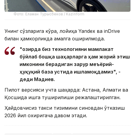
Фото: Еламан Турысбеков / Kazinform
Унинг сўзларига кўра, лойиҳа Yandex ва inDrive
билан ҳамкорликда амалга оширилмоқда.
"Ҳозирда биз технологияни мамлакат
бўйлаб бошқа шаҳарларга ҳам жорий этиш
имконини берадиган зарур меъёрий-
ҳуқуқий база устида ишламоқдамиз", -
деди Мадиев.
Пилот версияси учта шаҳарда: Астана, Алмати ва
Қосшида ишга туширилиши режалаштирилган.
Ҳайдовчисиз такси тизимини синовдан ўтказиш
2026 йил охиригача давом этади.