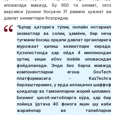
иловасида мавжуд. Бу 850 та хизмат, қоғоз
версияси ўрнини босувчи 31 рақамли ҳужжат ва
давлат хизматлари бозоридир.
“Булар қаторига тўлиқ онлайн нотариал
хизматлар ва солиқ ҳамёни, бир неча
тугмани босиш орқали давлат органларига
мурожаат қилиш хизматлари киради.
Қозоғистонда ҳар ойда 4 миллиондан
ортиқ киши eGov mobile иловасидан
фойдаланади. Энди биз барча мавжуд
компонентларни ягона GovTech
платформасига - KazTechга
бирлаштирамиз, у ерда аллақачон шаффоф
қоидалар ва тамоилларни жорий қиламиз.
Бизнинг ҳисоб-китобларга кўра, ҳар бир
лойиҳа ўртача 40 фоизга яқин шу каби
жараёнлар ва талабларни