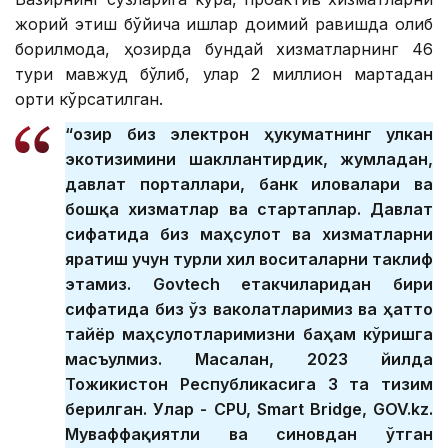
жорий этиш бўйича ишлар доимий равишда олиб
борилмоқда, ҳозирда бундай хизматларнинг 46
тури мавжуд бўлиб, улар 2 миллион мартадан
ортиқ кўрсатилган.
“Ҳозир биз электрон ҳукуматнинг улкан
экотизимини шакллантирдик, жумладан,
давлат порталлари, банк иловалари ва
бошқа хизматлар ва стартаплар. Давлат
сифатида биз маҳсулот ва хизматларни
яратиш учун турли хил воситаларни таклиф
этамиз. Govtech етакчиларидан бири
сифатида биз ўз ваколатларимиз ва ҳатто
тайёр маҳсулотларимизни баҳам кўришга
масъулмиз. Масалан, 2023 йилда
Тожикистон Республикасига 3 та тизим
берилган. Улар - CPU, Smart Bridge, GOV.kz.
Муваффақиятли ва синовдан ўтган