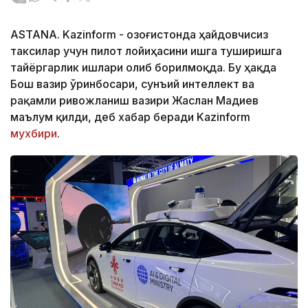
ASTANA. Kazinform - Қозоғистонда ҳайдовчисиз
таксилар учун пилот лойиҳасини ишга туширишга
тайёргарлик ишлари олиб борилмоқда. Бу ҳақда
Бош вазир ўринбосари, сунъий интеллект ва
рақамли ривожланиш вазири Жаслан Мадиев
маълум қилди, деб хабар беради Kazinform
мухбири
.