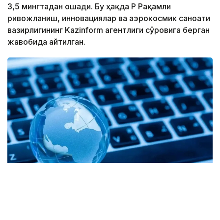
3,5 мингтадан ошади. Бу ҳақда ҚР Рақамли
ривожланиш, инновациялар ва аэрокосмик саноати
вазирлигининг Kazinform агентлиги сўровига берган
жавобида айтилган.
Фото: Freepik
Вазирлик маълумотларига кўра, ҳозирги вақтда 3G