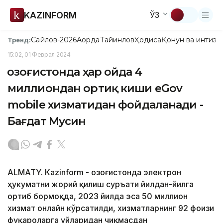
KAZINFORM
ЎЗ
Сайлов-2026
Ақорда
Тайинлов
Ҳодиса
Қонун ва интизо
Тренд:
15:02, 01 Феврал 2024
Қозоғистонда ҳар ойда 4
миллиондан ортиқ киши eGov
mobile хизматидан фойдаланади -
Бағдат Мусин
ALMATY. Кazinform - Қозоғистонда электрон
ҳукуматни жорий қилиш суръати йилдан-йилга
ортиб бормоқда, 2023 йилда эса 50 миллион
хизмат онлайн кўрсатилди, хизматларнинг 92 фоизи
фуқароларга уйларидан чиқмасдан