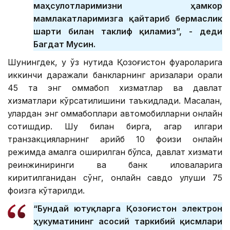
маҳсулотларимизни ҳамкор
мамлакатларимизга қайтариб бермаслик
шарти билан таклиф қиламиз”, - деди
Багдат Мусин.
Шунингдек, у ўз нутқида Қозоғистон фуқароларига
иккинчи даражали банкларнинг аризалари орқали
45 та энг оммабоп хизматлар ва давлат
хизматлари кўрсатилишини таъкидлади. Масалан,
улардан энг оммабоплари автомобилларни онлайн
сотишдир. Шу билан бирга, агар илгари
транзакцияларнинг қарийб 10 фоизи онлайн
режимда амалга оширилган бўлса, давлат хизмати
реинжиниринги ва банк иловаларига
киритилганидан сўнг, онлайн савдо улуши 75
фоизга кўтарилди.
“Бундай ютуқларга Қозоғистон электрон
ҳукуматининг асосий таркибий қисмлари