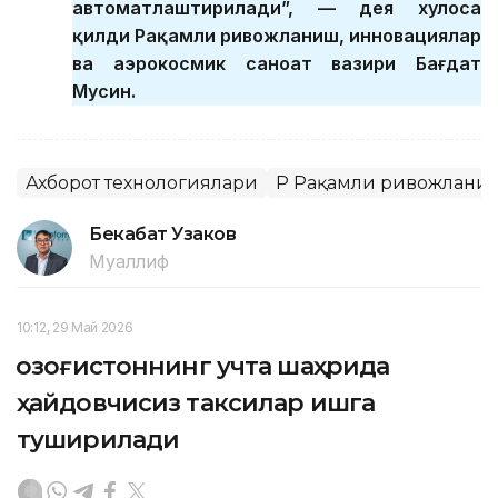
автоматлаштирилади”, — дея хулоса
қилди Рақамли ривожланиш, инновациялар
ва аэрокосмик саноат вазири Бағдат
Мусин.
Ахборот технологиялари
ҚР Рақамли ривожланиш
Бекабат Узаков
Муаллиф
10:12, 29 Май 2026
Қозоғистоннинг учта шаҳрида
ҳайдовчисиз таксилар ишга
туширилади