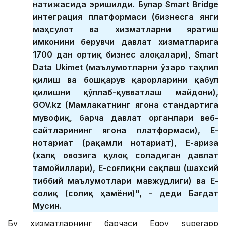
натижасида эришилди. Булар Smart Bridge
интеграция платформаси (бизнесга янги
маҳсулот ва хизматларни яратиш
имконини берувчи давлат хизматларига
1700 дан ортиқ бизнес алоқалари), Smart
Data Ukimet (маълумотларни ўзаро таҳлил
қилиш ва бошқарув қарорларини қабул
қилишни қўллаб-қувватлаш майдони),
GOV.kz (Мамлакатнинг ягона стандартига
мувофиқ, барча давлат органлари веб-
сайтларининг ягона платформаси), Е-
нотариат (рақамли нотариат), Е-ариза
(халқ овозига қулоқ соладиган давлат
тамойиллари), Е-соғлиқни сақлаш (шахсий
тиббий маълумотлари мавжудлиги) ва Е-
солиқ (солиқ ҳамёни)", - деди Бағдат
Мусин.
Бу хизматларнинг барчаси Egov superapp