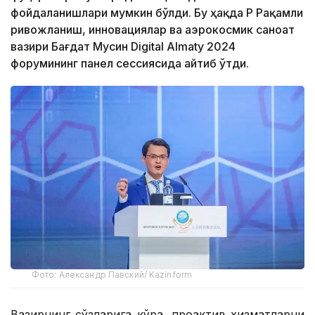
фойдаланишлари мумкин бўлди. Бу ҳақда ҚР Рақамли
ривожланиш, инновациялар ва аэрокосмик саноат
вазири Бағдат Мусин Digital Almaty 2024
форумининг панел сессиясида айтиб ўтди.
Фото: Александр Павский/ Kazinform
Вазирнинг сўзларига кўра, проактив хизматларни