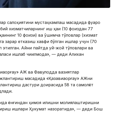
лар салоҳиятини мустаҳкамлаш мақсадида фуқаро
бий хизматчиларнинг иш ҳақи (10 фоиздан 77
ҳақининг 10 фоизи) ва қўшимча тўловлар (хизмат
а зарар етказиш хавфи бўлган ишлар учун (70
ал этилган. Айни пайтда уй-жой тўловлари ва
саласи ишлаб чиқилмоқда», — деди Алихан
иақорғау» АЖ ва Фавқулодда вазиятлар
жлантириш мақсадида «Қазавиақорғау» АЖни
жлантириш дастури доирасида 58 та самолёт
длади.
сида ёнғиндан ҳимоя қилишни молиялаштиришни
тириш ишлари Ҳукумат назоратида», — деди Бош