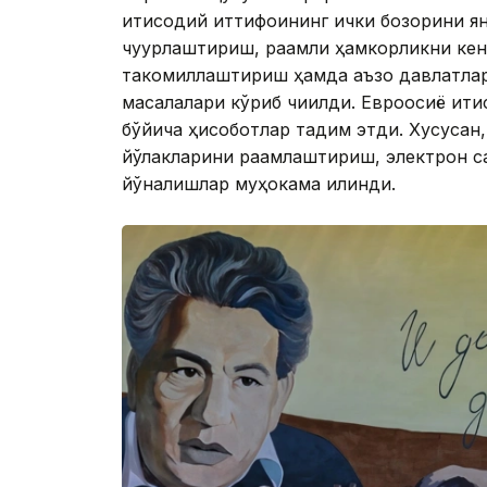
иқтисодий иттифоқининг ички бозорини 
чуқурлаштириш, рақамли ҳамкорликни ке
такомиллаштириш ҳамда аъзо давлатла
масалалари кўриб чиқилди. Евроосиё иқт
бўйича ҳисоботлар тақдим этди. Хусусан
йўлакларини рақамлаштириш, электрон са
йўналишлар муҳокама қилинди.