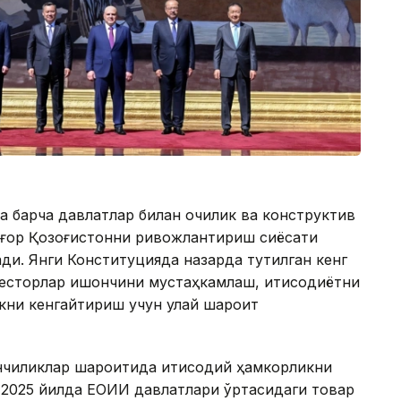
 барча давлатлар билан очиқлик ва конструктив
лғор Қозоғистонни ривожлантириш сиёсати
ди. Янги Конституцияда назарда тутилган кенг
весторлар ишончини мустаҳкамлаш, иқтисодиётни
кни кенгайтириш учун қулай шароит
йинчиликлар шароитида иқтисодий ҳамкорликни
 2025 йилда ЕОИИ давлатлари ўртасидаги товар