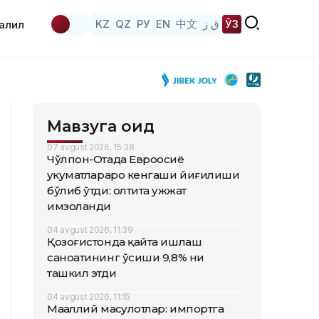
KZ
QZ
РУ
EN
中文
ق ز
ЎЗ
аҳлил
Мавзуга оид
07 avgust 2026, 15:38
Чўлпон-Отада Евроосиё
ҳукуматлараро кенгаши йиғилиши
бўлиб ўтди: олтита ҳужжат
имзоланди
04 avgust 2026, 11:39
Қозоғистонда қайта ишлаш
саноатининг ўсиши 9,8% ни
ташкил этди
04 avgust 2026, 11:15
Маҳаллий маҳсулотлар: импортга