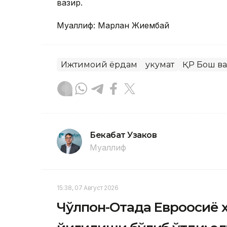
вазир.
Муаллиф: Марлан Жиембай
Ижтимоий ёрдам
Ҳукумат
ҚР Бош в
Бекабат Узаков
Муаллиф
15:38, 07 Август 2026
Чўлпон-Отада Евроосиё 