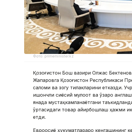
Фото: primeminister.kz
Қозоғистон Бош вазири Олжас Бектенов
Жапаровга Қозоғистон Республикаси Пр
саломи ва эзгу тилакларини етказди. У
ишончли сиёсий мулоқот ва ўзаро англаш
янада мустаҳкамланаётгани таъкидланди
ўртасидаги товар айирбошлаш ҳажми ик
етди.
Евроосиё ҳукуматлараро кенгашининг к