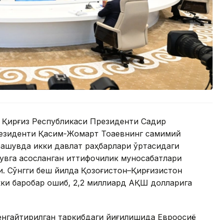
 Қирғиз Республикаси Президенти Садир
езиденти Қасим-Жомарт Тоқаевнинг самимий
чрашувда икки давлат раҳбарлари ўртасидаги
увга асосланган иттифоқчилик муносабатлари
. Сўнгги беш йилда Қозоғистон–Қирғизистон
ки баробар ошиб, 2,2 миллиард АҚШ долларига
енгайтирилган таркибдаги йиғилишида Евроосиё