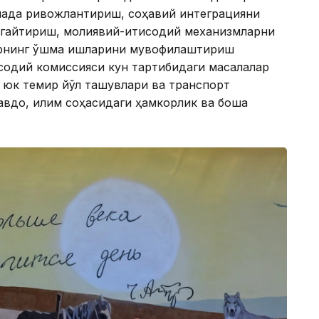
янада ривожлантириш, соҳавий интеграцияни
нгайтириш, молиявий-иқтисодий механизмларни
рнинг қўшма ишларини мувофиқлаштириш
исодий комиссияси кун тартибидаги масалалар
, юк темир йўл ташувлари ва транспорт
вдо, иқлим соҳасидаги ҳамкорлик ва бошқа