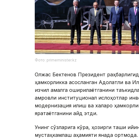
Фото: primeminister.kz
Олжас Бектенов Президент раҳбарлигида
ҳамкорликка асосланган Адолатли ва И
изчил амалга оширилаётганини таъкидла
қамровли институционал ислоҳотлар ин
модернизация қилиш ва халқаро ҳамкорли
яратаётганини қайд этди.
Унинг сўзларига кўра, ҳозирги ташқи қи
мустаҳкамлаш аҳамияти янада ортмоқда.