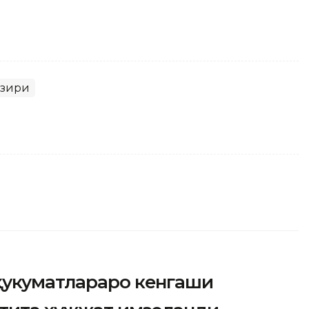
азири
ҳукуматлараро кенгаши