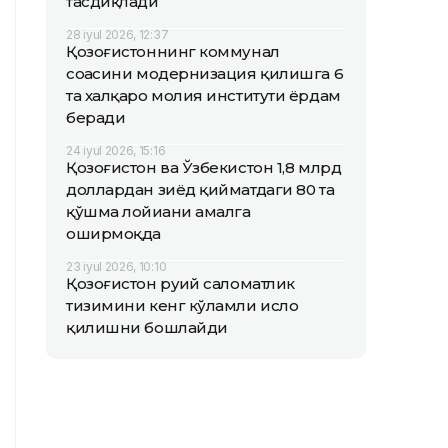
тасдиқлади
28 iyul 2026, 12:37
Қозоғистоннинг коммунал
соҳасини модернизация қилишга 6
та халқаро молия институти ёрдам
беради
24 iyul 2026, 15:16
Қозоғистон ва Ўзбекистон 1,8 млрд
доллардан зиёд қийматдаги 80 та
қўшма лойиҳани амалга
оширмоқда
23 iyul 2026, 10:10
Қозоғистон руҳий саломатлик
тизимини кенг кўламли ислоҳ
қилишни бошлайди