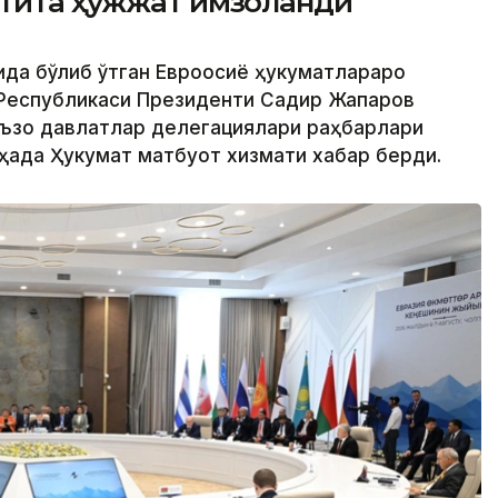
лтита ҳужжат имзоланди
ида бўлиб ўтган Евроосиё ҳукуматлараро
 Республикаси Президенти Садир Жапаров
аъзо давлатлар делегациялари раҳбарлари
ҳақда Ҳукумат матбуот хизмати хабар берди.