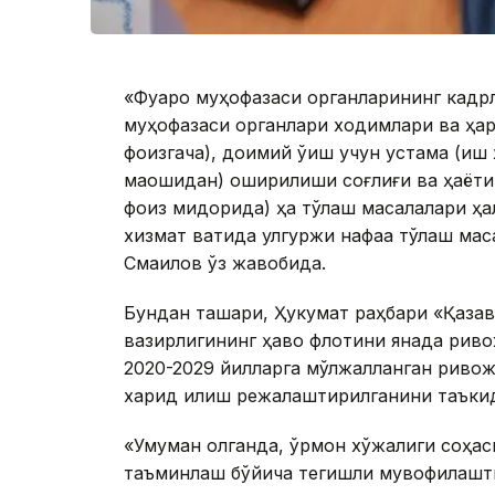
«Фуқаро муҳофазаси органларининг кадр
муҳофазаси органлари ходимлари ва ҳар
фоизгача), доимий ўқиш учун устама (иш 
маошидан) оширилиши соғлиғи ва ҳаётиг
фоиз миқдорида) ҳақ тўлаш масалалари ҳ
хизмат вақтида улгуржи нафақа тўлаш ма
Смаилов ўз жавобида.
Бундан ташқари, Ҳукумат раҳбари «Қазав
вазирлигининг ҳаво флотини янада риво
2020-2029 йилларга мўлжалланган риво
харид қилиш режалаштирилганини таъки
«Умуман олганда, ўрмон хўжалиги соҳа
таъминлаш бўйича тегишли мувофиқлаш