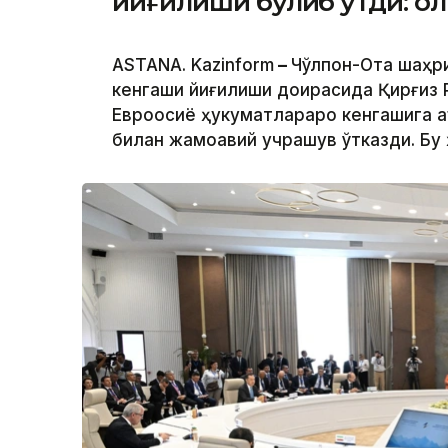
йиғилиши бўлиб ўтди: о
ASTANA. Kazinform
–
Чўлпон-Ота шаҳр
кенгаши йиғилиши доирасида Қирғиз
Евроосиё ҳукуматлараро кенгашига 
билан жамоавий учрашув ўтказди. Бу 