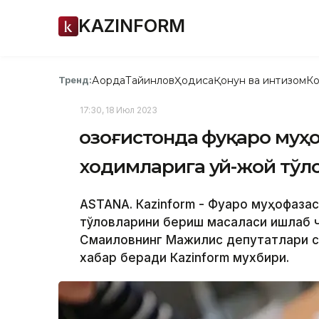
KAZINFORM
Ақорда
Тайинлов
Ҳодиса
Қонун ва интизом
Ко
Тренд:
17:30, 18 Июл 2023
Қозоғистонда фуқаро муҳ
ходимларига уй-жой тў
ASTANА. Кazinform - Фуқаро муҳофаза
тўловларини бериш масаласи ишлаб чи
Смаиловнинг Мажилис депутатлари са
хабар беради Кazinform мухбири.