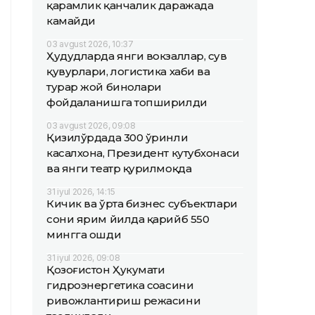
қарамлик қанчалик даражада
камайди
03 avgust 2026, 10:37
Ҳудудларда янги вокзаллар, сув
қувурлари, логистика хаби ва
турар жой бинолари
фойдаланишга топширилди
03 avgust 2026, 09:08
Қизилўрдада 300 ўринли
касалхона, Президент кутубхонаси
ва янги театр қурилмоқда
31 iyul 2026, 14:15
Кичик ва ўрта бизнес субъектлари
сони ярим йилда қарийб 550
мингга ошди
31 iyul 2026, 09:08
Қозоғистон Ҳукумати
гидроэнергетика соҳасини
ривожлантириш режасини