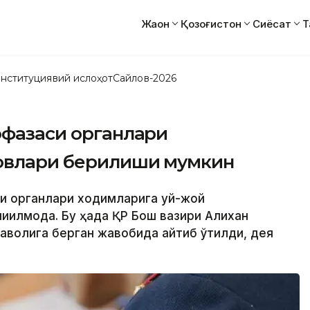
Жаҳон
Қозоғистон
Сиёсат
Т
нституциявий ислоҳот
Сайлов-2026
офазаси органлари
ловлари берилиши мумкин
си органлари ходимларига уй-жой
қилмоқда. Бу ҳақда ҚР Бош вазири Алихан
волига берган жавобида айтиб ўтилди, дея