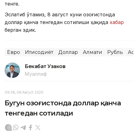
тенге.
Эслатиб ўтамиз, 8 август куни Қозоғистонда
доллар қанча тенгедан сотилиши ҳақида
хабар
берган эдик.
Евро
Иқтисодиёт
Доллар
Алмати
Рубль
Аст
Бекабат Узаков
Муаллиф
09:38, 08 Август 2026
Бугун Қозоғистонда доллар қанча
тенгедан сотилади