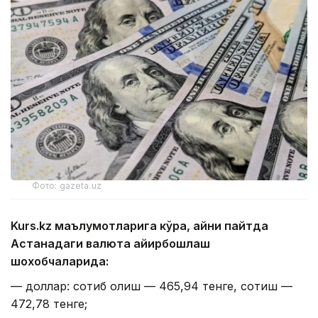
Фото: gazeta.uz
Kurs.kz маълумотларига кўра, айни пайтда
Астанадаги валюта айирбошлаш
шохобчаларида:
— доллар: сотиб олиш — 465,94 тенге, сотиш —
472,78 тенге;