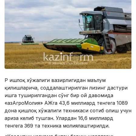
ҚР Қишлоқ хўжалиги вазирлигидан маълум
қилишларича, соддалаштирилган лизинг дастури
ишга туширилгандан сўнг бир ой давомида
«ҚазАгроМолия» АЖга 43,6 миллиард тенгега 1089
дона қишлоқ хўжалиги техникаси сотиб олиш учун
ариза келиб тушган. Улардан 16,6 миллиард
тенгега 369 та техника молиялаштирилди.