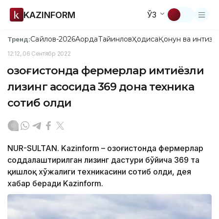
KAZINFORM
ЎЗ
Сайлов-2026
Ақорда
Тайинлов
Ҳодиса
Қонун ва интизо
Тренд:
12:12, 06 Сентябр 2022
Қозоғистонда фермерлар имтиёзли
лизинг асосида 369 дона техника
сотиб олди
NUR-SULTAN. Kazinform – Қозоғистонда фермерлар
соддалаштирилган лизинг дастури бўйича 369 та
қишлоқ хўжалиги техникасини сотиб олди, дея
хабар беради Kazinform.