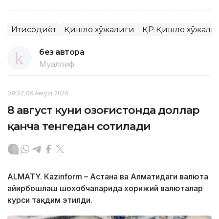
Иқтисодиёт
Қишлоқ хўжалиги
ҚР Қишлоқ хўжали
без автора
Муаллиф
09:37, 09 Август 2026
8 август куни Қозоғистонда доллар
қанча тенгедан сотилади
ALMATY. Кazinform – Астана ва Алматидаги валюта
айирбошлаш шохобчаларида хорижий валюталар
курси тақдим этилди.