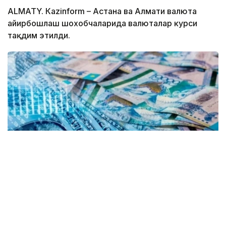
ALMATY. Кazinform – Астана ва Алмати валюта
айирбошлаш шохобчаларида валюталар курси
тақдим этилди.
Коллаж: Kazinform/ Canva
Kurs.kz маълумотларига кўра, айни пайтда