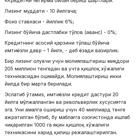
«Кредитни чегирма билан бериш шартлари:
Лизинг муддати - 10 йилгача;
Фоиз ставкаси - йиллик 6%;
Лизинг бўйича дастлабки тўлов (аванс) - 0%;
Кредитнинг асосий қарзини тўлаш бўйича
имтиёзли давр – 1 йил», - деб ёзади вазирлик.
Бир лизинг олувчи учун молиялаштириш миқдори
205 миллион тенгедан ва учта қишлоқ хўжалиги
техникасидан ошмайди. Молиялаштириш икки
йилда бир марта берилади.
Эслатиб ўтамиз, имтиёзли кредит дастури 20
йилга мўлжалланган ва револьверлик хусусиятга
эга. Уни амалга ошириш учун 40 миллиард тенге
ажратилган бўлиб, бу маблағга Қозоғистонда ишлаб
чиқарилган 1000 га яқин қишлоқ хўжалиги
техникасини харид қилиш режалаштирилган.