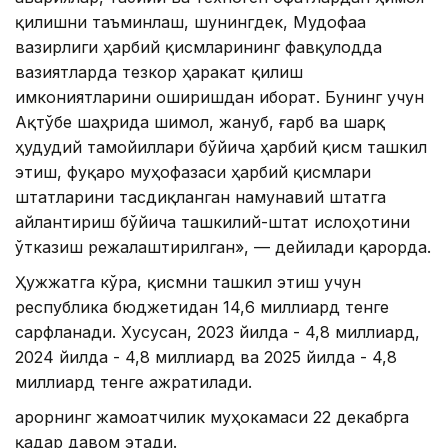
қилишни таъминлаш, шунингдек, Мудофаа
вазирлиги ҳарбий қисмларининг фавқулодда
вазиятларда тезкор ҳаракат қилиш
имкониятларини оширишдан иборат. Бунинг учун
Ақтўбе шаҳрида шимол, жануб, ғарб ва шарқ
ҳудудий тамойиллари бўйича ҳарбий қисм ташкил
этиш, фуқаро муҳофазаси ҳарбий қисмлари
штатларини тасдиқланган намунавий штатга
айлантириш бўйича ташкилий-штат ислоҳотини
ўтказиш режалаштирилган», — дейилади қарорда.
Ҳужжатга кўра, қисмни ташкил этиш учун
республика бюджетидан 14,6 миллиард тенге
сарфланади. Хусусан, 2023 йилда - 4,8 миллиард,
2024 йилда - 4,8 миллиард ва 2025 йилда - 4,8
миллиард тенге ажратилади.
Қарорнинг жамоатчилик муҳокамаси 22 декабрга
қадар давом этади.