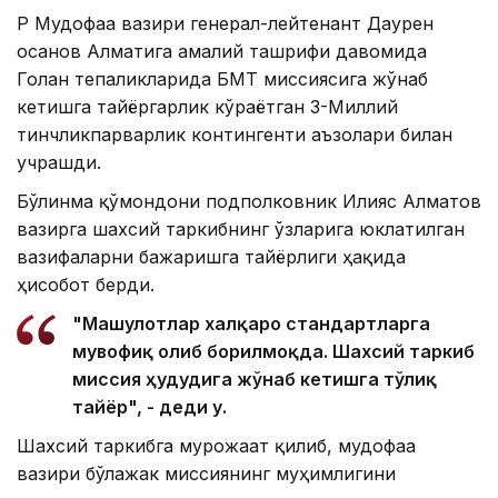
ҚР Мудофаа вазири генерал-лейтенант Даурен
Қосанов Алматига амалий ташрифи давомида
Голан тепаликларида БМТ миссиясига жўнаб
кетишга тайёргарлик кўраётган 3-Миллий
тинчликпарварлик контингенти аъзолари билан
учрашди.
Бўлинма қўмондони подполковник Илияс Алматов
вазирга шахсий таркибнинг ўзларига юклатилган
вазифаларни бажаришга тайёрлиги ҳақида
ҳисобот берди.
"Машғулотлар халқаро стандартларга
мувофиқ олиб борилмоқда. Шахсий таркиб
миссия ҳудудига жўнаб кетишга тўлиқ
тайёр", - деди у.
Шахсий таркибга мурожаат қилиб, мудофаа
вазири бўлажак миссиянинг муҳимлигини