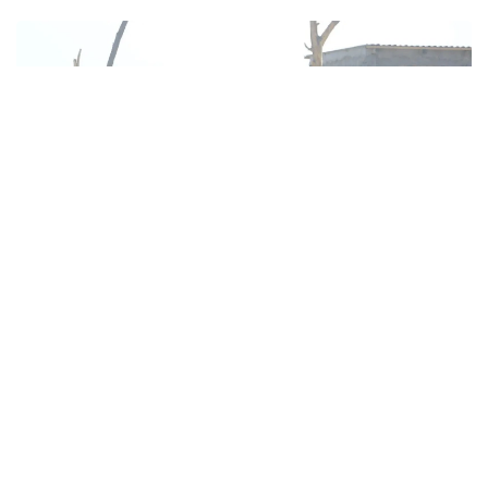
Фото: Өзбекстанның Қорғаныс министрлігі
Машқлар давомида ҳарбий хизматчилар
биргаликда замонавий жанговар техникаларни
ишлаб чиқмоқда.