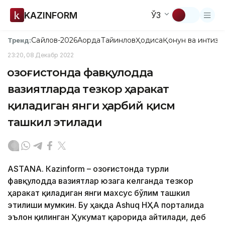
KAZINFORM
ЎЗ
Сайлов-2026
Ақорда
Тайинлов
Ҳодиса
Қонун ва интизо
Тренд:
23:20, 08 Декабр 2022
Қозоғистонда фавқулодда
вазиятларда тезкор ҳаракат
қиладиган янги ҳарбий қисм
ташкил этилади
ASTANA. Кazinform – Қозоғистонда турли
фавқулодда вазиятлар юзага келганда тезкор
ҳаракат қиладиган янги махсус бўлим ташкил
этилиши мумкин. Бу ҳақда Ashuq НҲА порталида
эълон қилинган Ҳукумат қарорида айтилади, деб