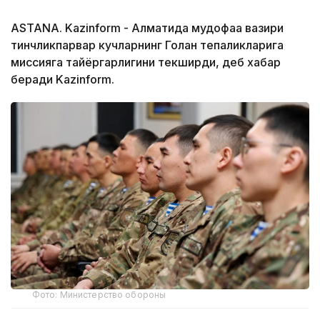
ASTANA. Kazinform - Алматида мудофаа вазири
тинчликпарвар кучларнинг Голан тепаликларига
миссияга тайёргарлигини текширди, деб хабар
беради Kazinform.
Фото: Министерство обороны