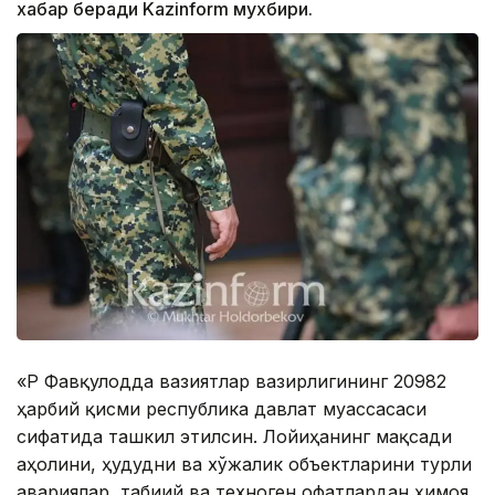
хабар беради Kazinform мухбири.
«ҚР Фавқулодда вазиятлар вазирлигининг 20982
ҳарбий қисми республика давлат муассасаси
сифатида ташкил этилсин. Лойиҳанинг мақсади
аҳолини, ҳудудни ва хўжалик объектларини турли
авариялар, табиий ва техноген офатлардан ҳимоя