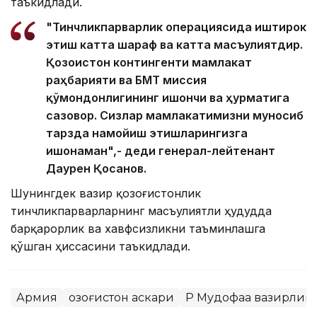
таъкидлади.
"Тинчликпарварлик операциясида иштирок
этиш катта шараф ва катта масъулиятдир.
Қозоғистон контингенти мамлакат
раҳбарияти ва БМТ миссия
қўмондонлигининг ишончи ва ҳурматига
сазовор. Сизлар мамлакатимизни муносиб
тарзда намойиш этишларингизга
ишонаман",- деди генерал-лейтенант
Даурен Қосанов.
Шунингдек вазир қозоғистонлик
тинчликпарварларнинг масъулиятли ҳудудда
барқарорлик ва хавфсизликни таъминлашга
қўшган ҳиссасини таъкидлади.
Армия
Қозоғистон аскари
ҚР Мудофаа вазирлиг