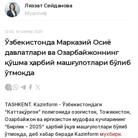
Ляззат Сейданова
Муаллиф
12:40, 19 Октябр 2025
Ўзбекистонда Марказий Осиё
давлатлари ва Озарбайжоннинг
қўшма ҳарбий машғулотлари бўлиб
ўтмоқда
TASHKENT. Kazinform - Ўзбекистондаги
“Каттақўрғон” полигонида Қозоғистон, Тожикистон,
Озарбайжон ва Қирғизистон мудофаа кучларининг
“Бирлик – 2025” ҳарбий ўқув машғулотлари бўлиб
ўтмоқда, деб хабар беради Kazinform
мухбири
.