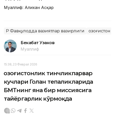
Муаллиф: Алихан Асқар
ҚР Фавқулодда вазиятлар вазирлиги
Қозоғистон 
Бекабат Узаков
Муаллиф
15:38, 23 Феврал 2026
Қозоғистонлик тинчликпарвар
кучлари Голан тепаликларида
БМТнинг яна бир миссиясига
тайёргарлик кўрмоқда