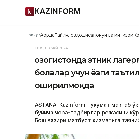
KAZINFORM
Ақорда
Тайинлов
Ҳодиса
Қонун ва интизом
Ко
Тренд:
11:09, 03 Май 2024
Қозоғистонда этник лагер
болалар учун ёзги таъти
оширилмоқда
ASTANA. Kazinform - Ҳукумат мактаб 
бўйича чора-тадбирлар режасини кўри
Бош вазири матбуот хизматига таяни