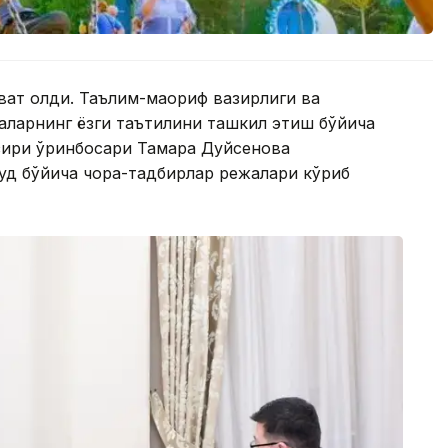
 вақт қолди. Таълим-маориф вазирлиги ва
аларнинг ёзги таътилини ташкил этиш бўйича
зири ўринбосари Тамара Дуйсенова
уд бўйича чора-тадбирлар режалари кўриб