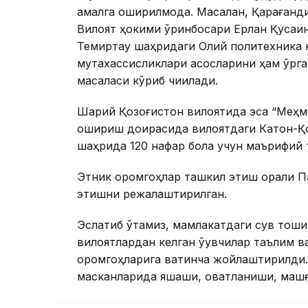
амалга оширилмоқда. Масалан, Қарағанд
Вилоят ҳокими ўринбосари Ерлан Қусаин
Темиртау шаҳридаги Олий политехника к
мутахассисликлари асосларини ҳам ўрга
масаласи кўриб чиқилади.
Шарқий Қозоғистон вилоятида эса “Меҳм
ошириш доирасида вилоятдаги Катон-Қо
шаҳрида 120 нафар бола учун маърифий
Этник оромгоҳлар ташкил этиш орқали 
этишни режалаштирилган.
Эслатиб ўтамиз, мамлакатдаги сув тошқин
вилоятлардан келган ўқувчилар таълим 
оромгоҳларига вақтинча жойлаштирилди.
масканларида яшаши, овқатланиши, машғ