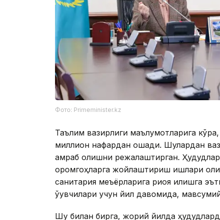
Фото: Рrimeminister.kz
Таълим вазирлиги маълумотларига кўра, б
миллион нафардан ошади. Шулардан ваз
қамраб олишни режалаштирган. Ҳудудлар
оромгоҳларга жойлаштириш ишлари олиб
санитария меъёрларига риоя қилишга эът
ўқувчилари учун йил давомида, мавсуми
Шу билан бирга, жорий йилда ҳудудларда