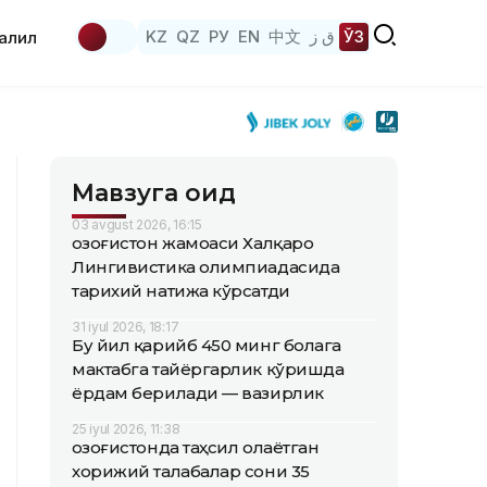
KZ
QZ
РУ
EN
中文
ق ز
ЎЗ
аҳлил
Мавзуга оид
03 avgust 2026, 16:15
Қозоғистон жамоаси Халқаро
Лингивистика олимпиадасида
тарихий натижа кўрсатди
31 iyul 2026, 18:17
Бу йил қарийб 450 минг болага
мактабга тайёргарлик кўришда
ёрдам берилади — вазирлик
25 iyul 2026, 11:38
Қозоғистонда таҳсил олаётган
хорижий талабалар сони 35