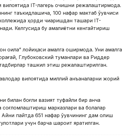
и вилоятида IT-лагерь очишни режалаштирмоқда.
нинг таъкидлашича, 100 нафар мактаб ўқувчиси
оллежида ҳордиқ чиқаришдан ташқари IT-
нади. Келгусида бу амалиётни кенгайтириш
он оила” лойиҳаси амалга оширмоқда. Уни амалга
рағай, Глубоковский туманлари ва Риддер
 тадбирлар ташкил этиш режалаштирилган.
Павлодар вилоятида миллий анъаналарни жорий
и билан боғлиқ вазият туфайли бир қанча
ва соғломлаштириш марказлари ва болалар
 Айни пайтда 651 нафар ўқувчининг дам олиш
улотлари учун барча шароит яратилган.