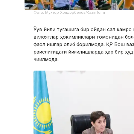
Фото: Мухтор Холдорбеков/Kazinform
Ўқув йили тугашига бир ойдан сал камроқ
вилоятлар ҳокимликлари томонидан бол
фаол ишлар олиб борилмоқда. ҚР Бош ва
раислигидаги йиғилишларда ҳар бир ҳуд
чиқилмоқда.