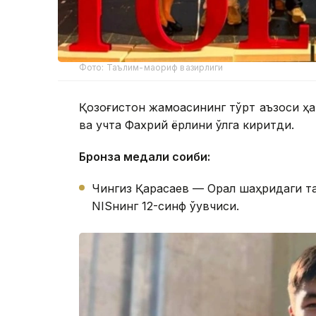
Фото: Таълим-маориф вазирлиги
Қозоғистон жамоасининг тўрт аъзоси ҳа
ва учта Фахрий ёрлиқни қўлга киритди.
Бронза медали соҳиби:
Чингиз Қарасаев — Орал шаҳридаги т
NISнинг 12-синф ўқувчиси.