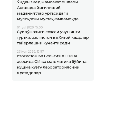
Ўндан зиёд мамлакат ёшлари
Астанада йиғилишиб,
маданиятлар ўртасидаги
мулоқотни мустаҳкамламоқда
01 iyul 2026, 15:00
Сув хўжалиги соҳаси учун янги
туртки: Қозоғистон ва Хитой кадрлар
тайёрлашни кучайтиради
23 iyun 2026, 15:57
Қозоғистон ва Бельгия ALEM.AI
асосида СИ ва математика бўйича
қўшма кўзгу лабораториясини
яратадилар