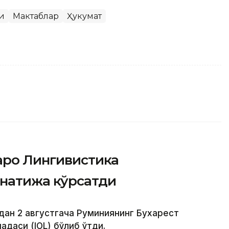
и
Мактаблар
Ҳукумат
аро Лингивистика
натижа кўрсатди
дан 2 августгача Руминиянинг Бухарест
даси (IOL) бўлиб ўтди.