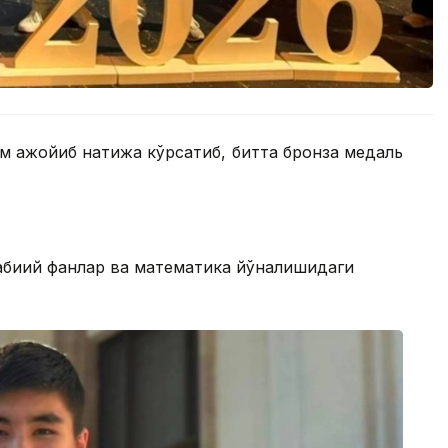
м ажойиб натижа кўрсатиб, битта бронза медаль
абиий фанлар ва математика йўналишидаги