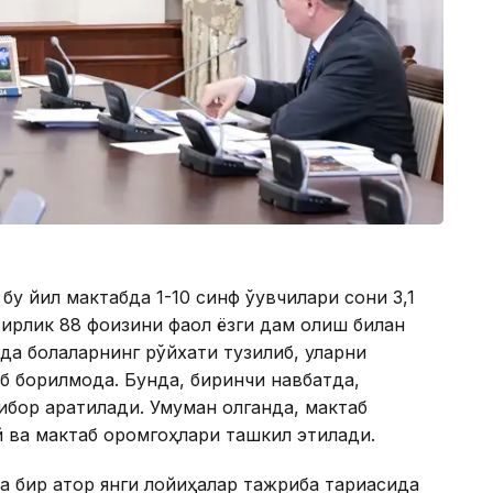
у йил мактабда 1-10 синф ўқувчилари сони 3,1
ирлик 88 фоизини фаол ёзги дам олиш билан
да болаларнинг рўйхати тузилиб, уларни
 борилмоқда. Бунда, биринчи навбатда,
ибор қаратилади. Умуман олганда, мактаб
й ва мактаб оромгоҳлари ташкил этилади.
 бир қатор янги лойиҳалар тажриба тариқасида