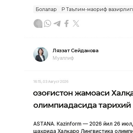
Болалар
ҚР Таълим-маориф вазирлиг
Ляззат Сейданова
Муаллиф
16:15, 03 Август 2026
Қозоғистон жамоаси Халқ
олимпиадасида тарихий 
ASTANА. Кazinform — 2026 йил 26 июл
шаҳрида Халқаро Лингвистика олимпиа