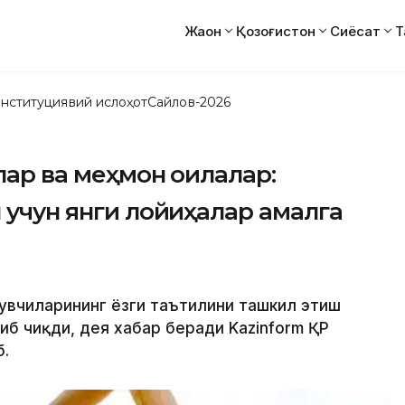
Жаҳон
Қозоғистон
Сиёсат
Т
нституциявий ислоҳот
Сайлов-2026
лар ва меҳмон оилалар:
л учун янги лойиҳалар амалга
ўқувчиларининг ёзги таътилини ташкил этиш
б чиқди, дея хабар беради Kazinform ҚР
б.