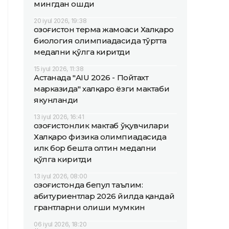
мингдан ошди
20 iyul 2026, 19:38
Қозоғистон терма жамоаси Халқаро
биология олимпиадасида тўртта
медални қўлга киритди
15 iyul 2026, 11:38
Астанада "AIU 2026 - Пойтахт
марказида" халқаро ёзги мактаби
якунланди
13 iyul 2026, 16:41
Қозоғистонлик мактаб ўқувчилари
Халқаро физика олимпиадасида
илк бор бешта олтин медални
қўлга киритди
13 iyul 2026, 08:00
Қозоғистонда бепул таълим:
абитуриентлар 2026 йилда қандай
грантларни олиши мумкин
06 iyul 2026, 18:20