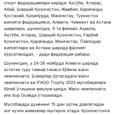
спорт федерациялари киради: Ақтўбе, Атирау,
Абай, Шарқий Қозоғистон, Жамбил, Қарағанди,
Қостанай, Қизилўрда, Манғистау, Туркистон
вилояти федерацияси, Алмати, Чимкент ва Астана
шаҳарлари, шунингдек, 9 та филиал: Ақмола,
Ақтўбе, Атирау, Шарқий Қозоғистон, Ғарбий
Қозоғистон, Қарағанди, Манғистау, Павлодар
вилоятлари ва Астана шаҳрида фаолият
кўрсатмоқда», - деди федерация раҳбари.
Шунингдек, у 24-26 ноябрда Алмати шаҳрида
эстетик гуруҳ гимнастикаси бўйича жаҳон
чемпионати, ўсмирлар ўртасидаги жаҳон
чемпионати ва IFAGG Trophy 2023 мусобақалари
бўлиб ўтишини маълум қилди. Жаҳон чемпионати
илк бор Осиёда ўтказилади.
Мусобақада дунёнинг 15 дан ортиқ давлатидан
энг кучли жамоалар иштирок этади. Қозоғистонга