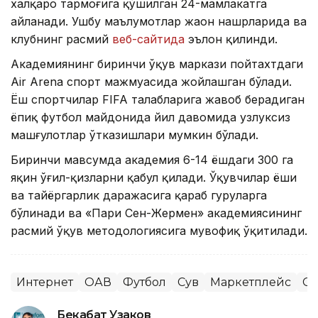
халқаро тармоғига қўшилган 24-мамлакатга
айланади. Ушбу маълумотлар жаҳон нашрларида ва
клубнинг расмий
веб-сайтида
эълон қилинди.
Академиянинг биринчи ўқув маркази пойтахтдаги
Air Arena спорт мажмуасида жойлашган бўлади.
Ёш спортчилар FIFA талабларига жавоб берадиган
ёпиқ футбол майдонида йил давомида узлуксиз
машғулотлар ўтказишлари мумкин бўлади.
Биринчи мавсумда академия 6-14 ёшдаги 300 га
яқин ўғил-қизларни қабул қилади. Ўқувчилар ёши
ва тайёргарлик даражасига қараб гуруҳларга
бўлинади ва «Пари Сен-Жермен» академиясининг
расмий ўқув методологиясига мувофиқ ўқитилади.
Интернет
ОАВ
Футбол
Сув
Маркетплейс
Сп
Бекабат Узаков