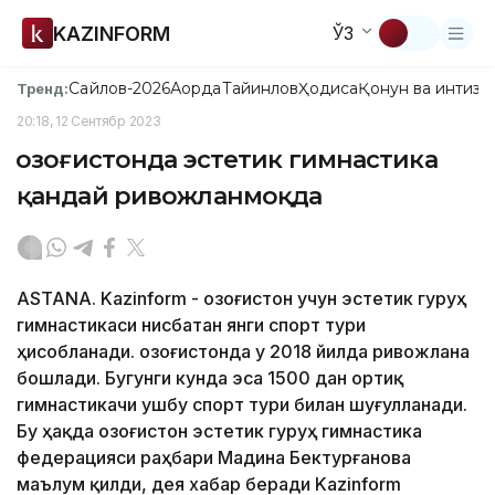
KAZINFORM
ЎЗ
Сайлов-2026
Ақорда
Тайинлов
Ҳодиса
Қонун ва интизо
Тренд:
20:18, 12 Сентябр 2023
Қозоғистонда эстетик гимнастика
қандай ривожланмоқда
ASTANA. Kazinform - Қозоғистон учун эстетик гуруҳ
гимнастикаси нисбатан янги спорт тури
ҳисобланади. Қозоғистонда у 2018 йилда ривожлана
бошлади. Бугунги кунда эса 1500 дан ортиқ
гимнастикачи ушбу спорт тури билан шуғулланади.
Бу ҳақда Қозоғистон эстетик гуруҳ гимнастика
федерацияси раҳбари Мадина Бектурғанова
маълум қилди, дея хабар беради Kazinform