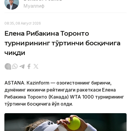
Муаллиф
08:35, 08 Август 2026
Елена Рибакина Торонто
турнирининг тўртинчи босқичига
чиқди
ASTANА. Кazinform — Қозоғистоннинг биринчи,
дунёнинг иккинчи рейтингдаги ракеткаси Елена
Рибакина Торонто (Канада) WТА 1000 турнирининг
тўртинчи босқичига йўл олди.