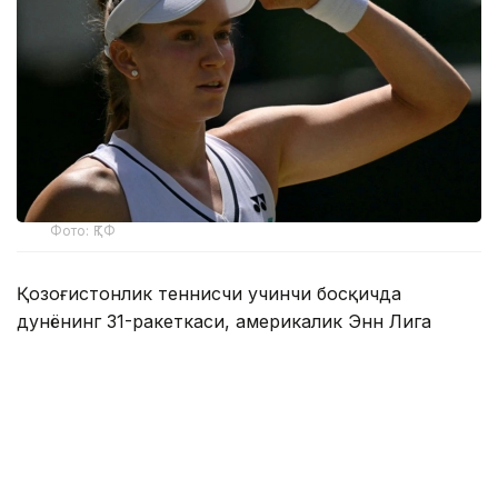
Фото: ҚТФ
Қозоғистонлик теннисчи учинчи босқичда
дунёнинг 31-ракеткаси, америкалик Энн Лига
қарши ўз маҳоратини намойиш этди.
Бу икки спортчи ўртасидаги биринчи учрашув
эди.
Биринчи сетда Елена дарҳол 2:0, 4:1 ҳисобида
олдинга чиқиб олди. Кейин америкалик теннисчи