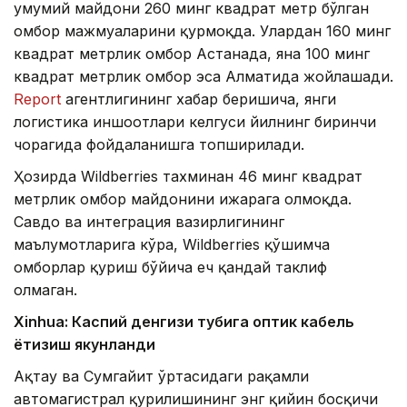
умумий майдони 260 минг квадрат метр бўлган
омбор мажмуаларини қурмоқда. Улардан 160 минг
квадрат метрлик омбор Астанада, яна 100 минг
квадрат метрлик омбор эса Алматида жойлашади.
Report
агентлигининг хабар беришича, янги
логистика иншоотлари келгуси йилнинг биринчи
чорагида фойдаланишга топширилади.
Ҳозирда Wildberries тахминан 46 минг квадрат
метрлик омбор майдонини ижарага олмоқда.
Савдо ва интеграция вазирлигининг
маълумотларига кўра, Wildberries қўшимча
омборлар қуриш бўйича ҳеч қандай таклиф
олмаган.
Xinhuа: Каспий денгизи тубига оптик кабель
ётқизиш якунланди
Ақтау ва Сумгайит ўртасидаги рақамли
автомагистрал қурилишининг энг қийин босқичи