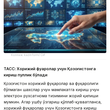
Коллаж: kazinform/ СИ
ТАСС: Хорижий фуқаролар учун Қозоғистонга
кириш пуллик бўлади
Қозоғистон хорижий фуқаролар ва фуқаролиги
бўлмаган шахслар учун мамлакатга кириш учун
электрон рухсатнома тизимини жорий қилиши
мумкин. Агар ушбу ўзгариш қўллаб-қувватланса,
хорижий фуқаролар учун Қозоғистонга кириш