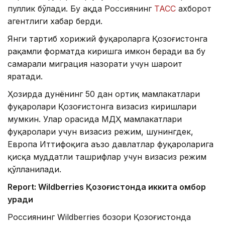
пуллик бўлади. Бу ҳақда Россиянинг
ТАСС
ахборот
агентлиги хабар берди.
Янги тартиб хорижий фуқароларга Қозоғистонга
рақамли форматда киришга имкон беради ва бу
самарали миграция назорати учун шароит
яратади.
Ҳозирда дунёнинг 50 дан ортиқ мамлакатлари
фуқаролари Қозоғистонга визасиз киришлари
мумкин. Улар орасида МДҲ мамлакатлари
фуқаролари учун визасиз режим, шунингдек,
Европа Иттифоқига аъзо давлатлар фуқароларига
қисқа муддатли ташрифлар учун визасиз режим
қўлланилади.
Report: Wildberries Қозоғистонда иккита омбор
қуради
Россиянинг Wildberries бозори Қозоғистонда