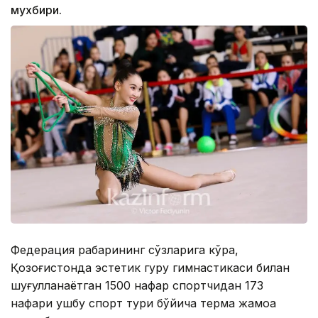
мухбири.
Федерация раҳбарининг сўзларига кўра,
Қозоғистонда эстетик гуруҳ гимнастикаси билан
шуғулланаётган 1500 нафар спортчидан 173
нафари ушбу спорт тури бўйича терма жамоа