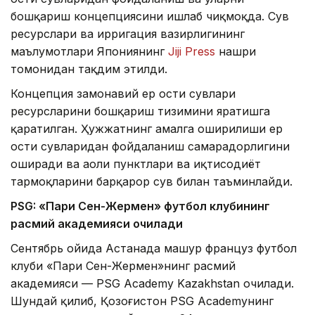
бошқариш концепциясини ишлаб чиқмоқда. Сув
ресурслари ва ирригация вазирлигининг
маълумотлари Япониянинг
Jiji Press
нашри
томонидан тақдим этилди.
Концепция замонавий ер ости сувлари
ресурсларини бошқариш тизимини яратишга
қаратилган. Ҳужжатнинг амалга оширилиши ер
ости сувларидан фойдаланиш самарадорлигини
оширади ва аҳоли пунктлари ва иқтисодиёт
тармоқларини барқарор сув билан таъминлайди.
PSG: «Пари Сен-Жермен» футбол клубининг
расмий академияси очилади
Сентябрь ойида Астанада машҳур француз футбол
клуби «Пари Сен-Жермен»нинг расмий
академияси — PSG Academy Kazakhstan очилади.
Шундай қилиб, Қозоғистон PSG Academyнинг