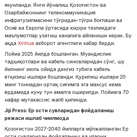
якунланди. Янги йўналиш Қозоғистон ва
Озарбайжоннинг телекоммуникация
инфратузилмасини тўғридан-тўғри боғлаши ва
Осиё ва Европа ўртасида юқори тезликдаги
маълумотлар узатиш каналига айланиши керак. Бу
ҳақда
Xinhua
ахборот агентлиги хабар берди.
Лойиҳа 2025 йилда бошланган. Муҳандислик
тадқиқотлари ва кабель синовларидан сўнг, шу
йилнинг июль ойида денгиз тубига кабель
ётқизиш ишлари бошланди. Қурилиш ишлари 20
минг тоннадан ортиқ сиғимга эга махсус кема
ёрдамида куну тун амалга оширилди. Лойиҳага 70
нафар мутахассис жалб қилинди.
Jiji Press: Ер ости сувларидан фойдаланиш
режаси ишлаб чиқилмоқда
Қозоғистон 2027-2040 йилларга мўлжалланган Ер
ости сувларидан фойдаланиш ва уларни