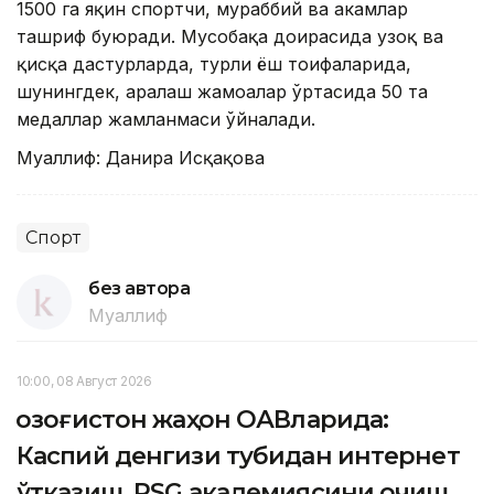
1500 га яқин спортчи, мураббий ва ҳакамлар
ташриф буюради. Мусобақа доирасида узоқ ва
қисқа дастурларда, турли ёш тоифаларида,
шунингдек, аралаш жамоалар ўртасида 50 та
медаллар жамланмаси ўйналади.
Муаллиф: Данира Исқақова
Спорт
без автора
Муаллиф
10:00, 08 Август 2026
Қозоғистон жаҳон ОАВларида:
Каспий денгизи тубидан интернет
ўтказиш, PSG академиясини очиш