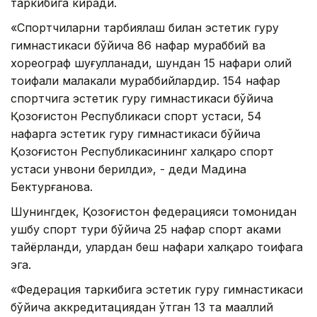
таркибига киради.
«Спортчиларни тарбиялаш билан эстетик гуруҳ
гимнастикаси бўйича 86 нафар мураббий ва
хореограф шуғулланади, шундан 15 нафари олий
тоифали малакали мураббийлардир. 154 нафар
спортчига эстетик гуруҳ гимнастикаси бўйича
Қозоғистон Республикаси спорт устаси, 54
нафарга эстетик гуруҳ гимнастикаси бўйича
Қозоғистон Республикасининг халқаро спорт
устаси унвони берилди», - деди Мадина
Бектурғанова.
Шунингдек, Қозоғистон федерацияси томонидан
ушбу спорт тури бўйича 25 нафар спорт ҳаками
тайёрланди, улардан беш нафари халқаро тоифага
эга.
«Федерация таркибига эстетик гуруҳ гимнастикаси
бўйича аккредитациядан ўтган 13 та маҳаллий