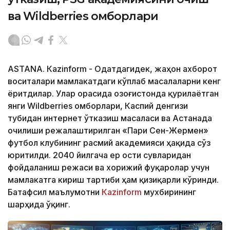
ва Wildberries омборлари
ASTANА. Кazinform - Одатдагидек, жаҳон ахборот
воситалари мамлакатдаги кўплаб масалаларни кенг
ёритдилар. Улар орасида Қозоғистонда қурилаётган
янги Wildberries омборлари, Каспий денгизи
тубидан интернет ўтказиш масаласи ва Астанада
очилиши режалаштирилган «Пари Сен-Жермен»
футбол клубининг расмий академияси ҳақида сўз
юритилди. 2040 йилгача ер ости сувларидан
фойдаланиш режаси ва хорижий фуқаролар учун
мамлакатга кириш тартиби ҳам қизиқарли кўринди.
Батафсил маълумотни
Кazinform
мухбирининг
шарҳида ўқинг.