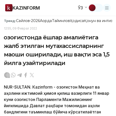
KAZINFORM
ЎЗ
Сайлов-2026
Ақорда
Тайинлов
Ҳодиса
Қонун ва интизо
Тренд:
12:55, 09 Феврал 2022
Қозоғистонда ёшлар амалиётига
жалб этилган мутахассисларнинг
маоши оширилади, иш вақти эса 1,5
йилга узайтирилади
NUR-SULTAN. Кazinform - Қозоғистон Меҳнат ва
аҳолини ижтимоий ҳимоя қилиш вазирлиги 11 январ
куни Қозоғистон Парламенти Мажилисининг
йиғилишида Давлат раҳбари томонидан аҳоли
бандлигини таъминлаш бўйича кўрсатилаётган