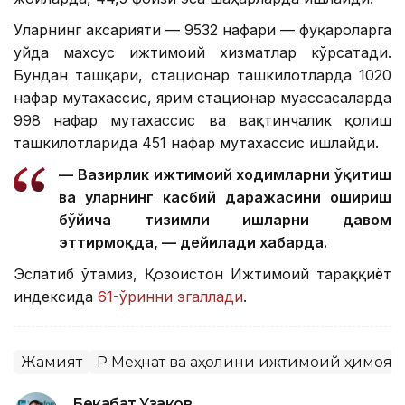
Уларнинг аксарияти — 9532 нафари — фуқароларга
уйда махсус ижтимоий хизматлар кўрсатади.
Бундан ташқари, стационар ташкилотларда 1020
нафар мутахассис, ярим стационар муассасаларда
998 нафар мутахассис ва вақтинчалик қолиш
ташкилотларида 451 нафар мутахассис ишлайди.
— Вазирлик ижтимоий ходимларни ўқитиш
ва уларнинг касбий даражасини ошириш
бўйича тизимли ишларни давом
эттирмоқда, — дейилади хабарда.
Эслатиб ўтамиз, Қозоғистон Ижтимоий тараққиёт
индексида
61-ўринни эгаллади
.
Жамият
ҚР Меҳнат ва аҳолини ижтимоий ҳимоя
Бекабат Узаков