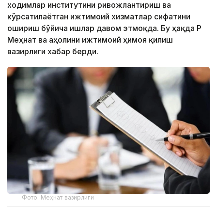
ходимлар институтини ривожлантириш ва
кўрсатилаётган ижтимоий хизматлар сифатини
ошириш бўйича ишлар давом этмоқда. Бу ҳақда ҚР
Меҳнат ва аҳолини ижтимоий ҳимоя қилиш
вазирлиги хабар берди.
Фото: Меҳнат вазирлиги