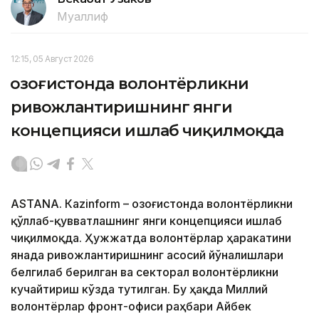
Муаллиф
12:15, 05 Август 2026
Қозоғистонда волонтёрликни
ривожлантиришнинг янги
концепцияси ишлаб чиқилмоқда
ASTANА. Кazinform – Қозоғистонда волонтёрликни
қўллаб-қувватлашнинг янги концепцияси ишлаб
чиқилмоқда. Ҳужжатда волонтёрлар ҳаракатини
янада ривожлантиришнинг асосий йўналишлари
белгилаб берилган ва секторал волонтёрликни
кучайтириш кўзда тутилган. Бу ҳақда Миллий
волонтёрлар фронт-офиси раҳбари Айбек