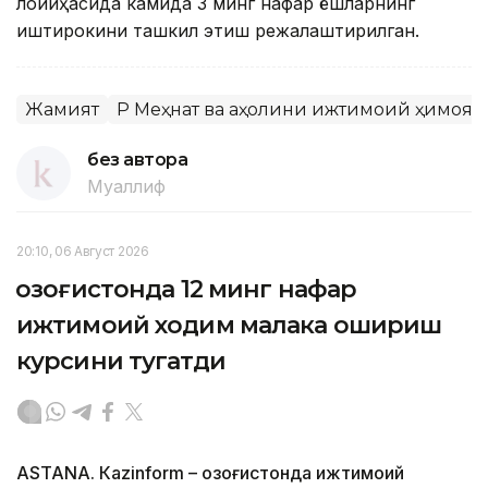
лойиҳасида камида 3 минг нафар ёшларнинг
иштирокини ташкил этиш режалаштирилган.
Жамият
ҚР Меҳнат ва аҳолини ижтимоий ҳимоя
без автора
Муаллиф
20:10, 06 Август 2026
Қозоғистонда 12 минг нафар
ижтимоий ходим малака ошириш
курсини тугатди
ASTANА. Кazinform – Қозоғистонда ижтимоий