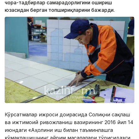
чора-тадбирлар самарадорлигини ошириш
юзасидан берган топшириқларини бажарди.
Кўрсатмалар ижроси доирасида Соғлиқни сақлаш
ва ижтимоий ривожланиш вазирининг 2016 йил 14
июндаги «Аҳолини иш билан таъминлашга
кўмаклашишнинг айрим масалалари тўғрисида»ги