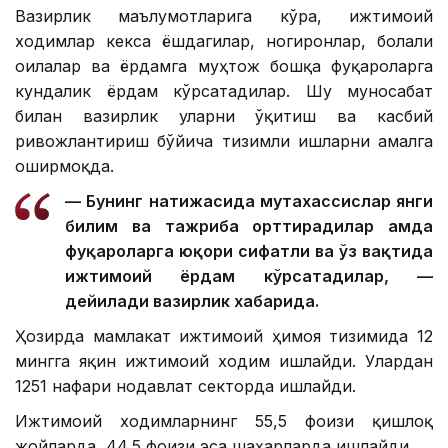
Вазирлик маълумотларига кўра, ижтимоий
ходимлар кекса ёшдагилар, ногиронлар, болали
оилалар ва ёрдамга муҳтож бошқа фуқароларга
кундалик ёрдам кўрсатадилар. Шу муносабат
билан вазирлик уларни ўқитиш ва касбий
ривожлантириш бўйича тизимли ишларни амалга
оширмоқда.
— Бунинг натижасида мутахассислар янги
билим ва тажриба орттирадилар ҳамда
фуқароларга юқори сифатли ва ўз вақтида
ижтимоий ёрдам кўрсатадилар, —
дейилади вазирлик хабарида.
Ҳозирда мамлакат ижтимоий ҳимоя тизимида 12
мингга яқин ижтимоий ходим ишлайди. Улардан
1251 нафари нодавлат секторда ишлайди.
Ижтимоий ходимларнинг 55,5 фоизи қишлоқ
жойларда, 44,5 фоизи эса шаҳарларда ишлайди.