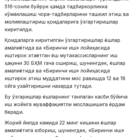
516-сонли буйруғи ҳамда тадбиркорликка
кўмаклашиш чора-тадбирларини ташкил этиш ва
молиялаштириш қоидаларига ўзгартиришлар
киритилди.
Қоидаларга киритилган ўзгартиришлар ёшлар
амалиётида ва «Биринчи иш» лойиҳасида
иштирок этаётган ёш мутахассисларнинг иш
ҳақини 30 БҲМ гача ошириш, шунингдек, ёшлар
амалиётида ва «Биринчи иш» лойиҳасида
иштирок этиш муддатини мос равишда 12 ва 18
ойга узайтиришни назарда тутади.
Бу ўзгаришлар ёшларнинг танлаган касби бўйича
иш жойига муваффақиятли мослашишига ёрдам
беради.
Жорий йилда камида 22 минг кишини ёшлар
амалиётига юбориш, шунингдек, «Биринчи иш»