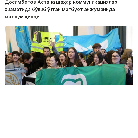
Досимбетов Астана шаҳар коммуникациялар
хизматида бўлиб ўтган матбуот анжуманида
маълум қилди.
Фото: Алмати ҳокимлиги
Унинг сўзларига кўра, концепцияга киритилган
муҳим йўналишлардан бири — секторал