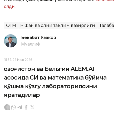
олди
.
ОТМ
ҚР Фан ва олий таълим вазирлиги
Талабал
Бекабат Узаков
Муаллиф
15:57, 23 Июн 2026
Қозоғистон ва Бельгия ALEM.AI
асосида СИ ва математика бўйича
қўшма кўзгу лабораториясини
яратадилар