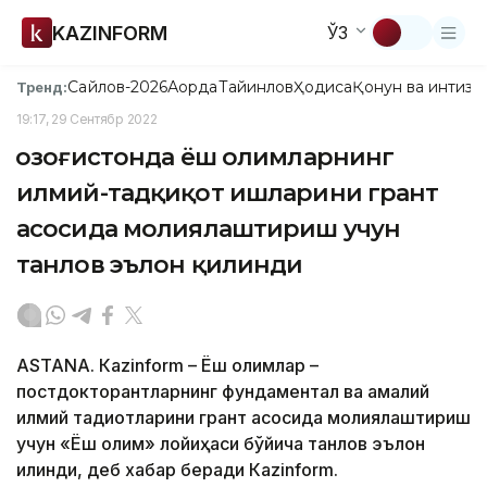
KAZINFORM
ЎЗ
Сайлов-2026
Ақорда
Тайинлов
Ҳодиса
Қонун ва интизо
Тренд:
19:17, 29 Сентябр 2022
Қозоғистонда ёш олимларнинг
илмий-тадқиқот ишларини грант
асосида молиялаштириш учун
танлов эълон қилинди
ASTANА. Кazinform – Ёш олимлар –
постдокторантларнинг фундаментал ва амалий
илмий тадқиқотларини грант асосида молиялаштириш
учун «Ёш олим» лойиҳаси бўйича танлов эълон
қилинди, деб хабар беради Кazinform.