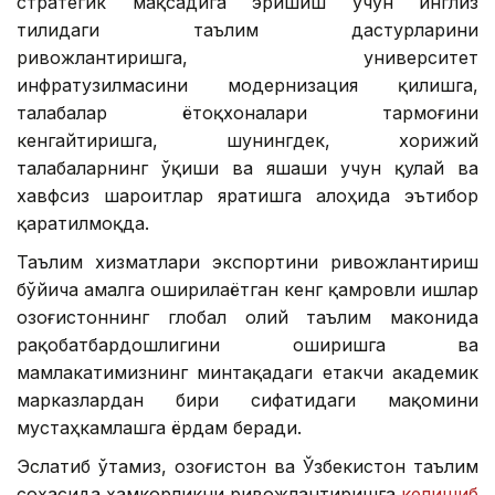
стратегик мақсадига эришиш учун инглиз
тилидаги таълим дастурларини
ривожлантиришга, университет
инфратузилмасини модернизация қилишга,
талабалар ётоқхоналари тармоғини
кенгайтиришга, шунингдек, хорижий
талабаларнинг ўқиши ва яшаши учун қулай ва
хавфсиз шароитлар яратишга алоҳида эътибор
қаратилмоқда.
Таълим хизматлари экспортини ривожлантириш
бўйича амалга оширилаётган кенг қамровли ишлар
Қозоғистоннинг глобал олий таълим маконида
рақобатбардошлигини оширишга ва
мамлакатимизнинг минтақадаги етакчи академик
марказлардан бири сифатидаги мақомини
мустаҳкамлашга ёрдам беради.
Эслатиб ўтамиз, Қозоғистон ва Ўзбекистон таълим
соҳасида ҳамкорликни ривожлантиришга
келишиб