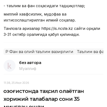
- таълим ва фан соҳасидаги тадқиқотлар;
миллий хавфсизлик, мудофаа ва
ихтисослаштирилган илмий соҳалар.
Танловга аризалар https://is.ncste.kz сайти орқали
3-31 октябр оралиғида қабул қилинади.
ҚР Фан ва олий таълим вазирлиги
Таълим ва фан
без автора
Муаллиф
11:38, 25 Июл 2026
Қозоғистонда таҳсил олаётган
хорижий талабалар сони 35
мингдан ошди