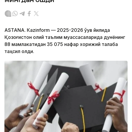
ASTANА. Кazinform — 2025-2026 ўқув йилида
Қозоғистон олий таълим муассасаларида дунёнинг
88 мамлакатидан 35 075 нафар хорижий талаба
таҳсил олди.