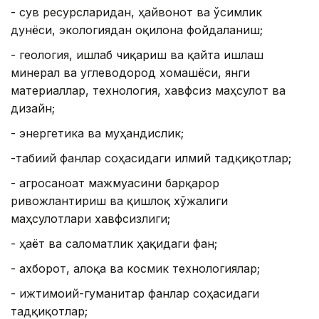
- сув ресурсларидан, ҳайвонот ва ўсимлик
дунёси, экологиядан оқилона фойдаланиш;
- геология, ишлаб чиқариш ва қайта ишлаш
минерал ва углеводород хомашёси, янги
материаллар, технология, хавфсиз маҳсулот ва
дизайн;
- энергетика ва муҳандислик;
-табиий фанлар соҳасидаги илмий тадқиқотлар;
- агросаноат мажмуасини барқарор
ривожлантириш ва қишлоқ хўжалиги
маҳсулотлари хавфсизлиги;
- ҳаёт ва саломатлик ҳақидаги фан;
- ахборот, алоқа ва космик технологиялар;
- ижтимоий-гуманитар фанлар соҳасидаги
тадқиқотлар;