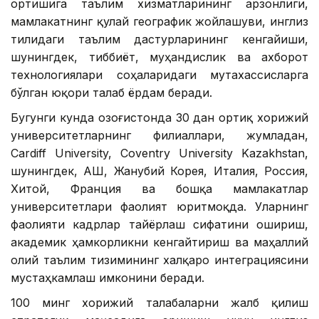
ортишига таълим хизматларининг арзонлиги,
мамлакатнинг қулай географик жойлашуви, инглиз
тилидаги таълим дастурларининг кенгайиши,
шунингдек, тиббиёт, муҳандислик ва ахборот
технологиялари соҳаларидаги мутахассисларга
бўлган юқори талаб ёрдам беради.
Бугунги кунда Қозоғистонда 30 дан ортиқ хорижий
университетларнинг филиаллари, жумладан,
Cardiff University, Coventry University Kazakhstan,
шунингдек, АҚШ, Жанубий Корея, Италия, Россия,
Хитой, Франция ва бошқа мамлакатлар
университетлари фаолият юритмоқда. Уларнинг
фаолияти кадрлар тайёрлаш сифатини ошириш,
академик ҳамкорликни кенгайтириш ва маҳаллий
олий таълим тизимининг халқаро интеграциясини
мустаҳкамлаш имконини беради.
100 минг хорижий талабаларни жалб қилиш