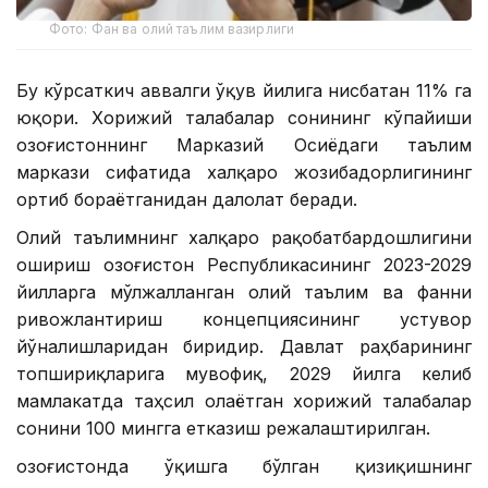
Фото: Фан ва олий таълим вазирлиги
Бу кўрсаткич аввалги ўқув йилига нисбатан 11% га
юқори. Хорижий талабалар сонининг кўпайиши
Қозоғистоннинг Марказий Осиёдаги таълим
маркази сифатида халқаро жозибадорлигининг
ортиб бораётганидан далолат беради.
Олий таълимнинг халқаро рақобатбардошлигини
ошириш Қозоғистон Республикасининг 2023-2029
йилларга мўлжалланган олий таълим ва фанни
ривожлантириш концепциясининг устувор
йўналишларидан биридир. Давлат раҳбарининг
топшириқларига мувофиқ, 2029 йилга келиб
мамлакатда таҳсил олаётган хорижий талабалар
сонини 100 мингга етказиш режалаштирилган.
Қозоғистонда ўқишга бўлган қизиқишнинг