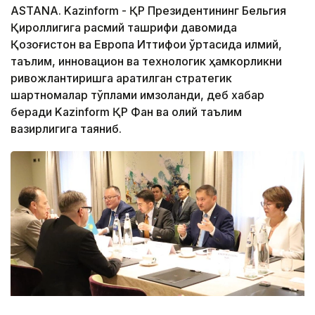
ASTANA. Kazinform - ҚР Президентининг Бельгия
Қироллигига расмий ташрифи давомида
Қозоғистон ва Европа Иттифоқи ўртасида илмий,
таълим, инновацион ва технологик ҳамкорликни
ривожлантиришга қаратилган стратегик
шартномалар тўплами имзоланди, деб хабар
беради Kazinform ҚР Фан ва олий таълим
вазирлигига таяниб.