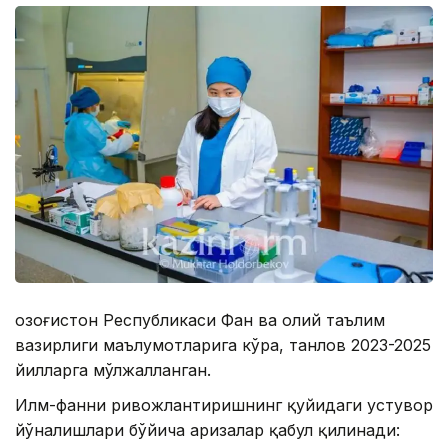
Қозоғистон Республикаси Фан ва олий таълим
вазирлиги маълумотларига кўра, танлов 2023-2025
йилларга мўлжалланган.
Илм-фанни ривожлантиришнинг қуйидаги устувор
йўналишлари бўйича аризалар қабул қилинади: