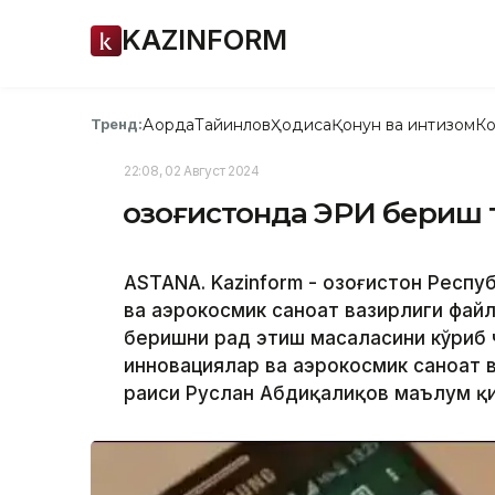
KAZINFORM
Ақорда
Тайинлов
Ҳодиса
Қонун ва интизом
Ко
Тренд:
22:08, 02 Август 2024
Қозоғистонда ЭРИ бериш 
ASTANA. Kazinform - Қозоғистон Респ
ва аэрокосмик саноат вазирлиги фай
беришни рад этиш масаласини кўриб 
инновациялар ва аэрокосмик саноат 
раиси Руслан Абдиқалиқов маълум қ