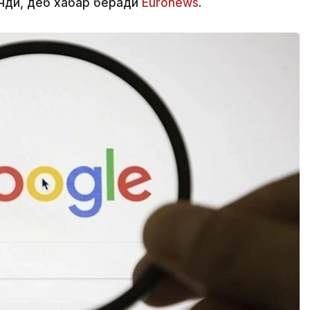
нди, деб хабар беради
Euronews
.