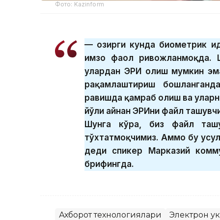
Фото: Kazinform
— Ҳозирги кунда биометрик и
имзо фаол ривожланмоқда. Ш
улардан ЭРИ олиш мумкин эм
рақамлаштириш бошланганд
равишда қамраб олиш ва уларн
йўли айнан ЭРИни файл ташувч
Шунга кўра, биз файл таш
тўхтатмоқчимиз. Аммо бу усул
деди спикер Марказий комму
брифингда.
Ахборот технологиялари
Электрон ҳу