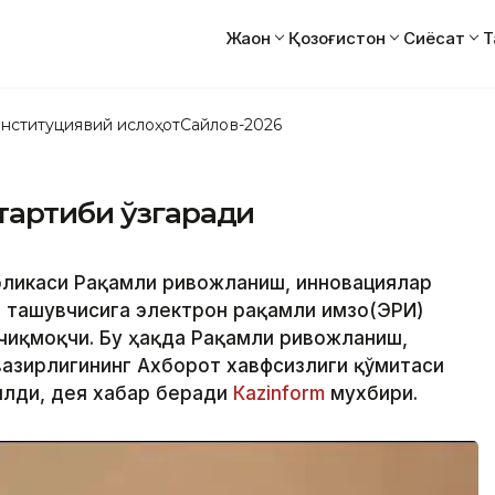
Жаҳон
Қозоғистон
Сиёсат
Т
нституциявий ислоҳот
Сайлов-2026
тартиби ўзгаради
убликаси Рақамли ривожланиш, инновациялар
л ташувчисига электрон рақамли имзо(ЭРИ)
чиқмоқчи. Бу ҳақда Рақамли ривожланиш,
вазирлигининг Ахборот хавфсизлиги қўмитаси
илди, дея хабар беради
Кazinform
мухбири.