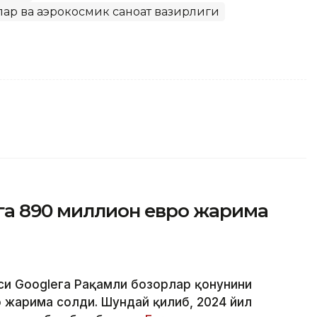
ар ва аэрокосмик саноат вазирлиги
га 890 миллион евро жарима
яси Googleга Рақамли бозорлар қонунини
о жарима солди. Шундай қилиб, 2024 йил