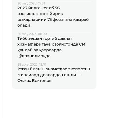
26 may 2026, 15:31
2027 йилга келиб 5G
Қозоғистоннинг йирик
шаҳарларини 75 фоизгача қамраб
олади
20 may 2026, 08:00
Тиббиётдан тортиб давлат
хизматларигача: Қозоғистонда СИ
қандай ва қаерларда
қўлланилмоқда
28 aprel 2026, 12:10
Ўтган йили IТ хизматлар экспорти 1
миллиард доллардан ошди —
Олжас Бектенов