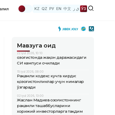
KZ
QZ
РУ
EN
中文
ق ز
ЎЗ
аҳлил
Мавзуга оид
22 iyul 2026, 10:10
Қозоғистонда жаҳон даражасидаги
СИ кампуси очилади
15 iyul 2026, 08:00
Рақамли кодекс кучга кирди:
қозоғистонликлар учун нималар
ўзгаради
02 iyul 2026, 13:00
Жаслан Мадиев Қозоғистоннинг
рақамли ташаббусларини
хорижий инвесторларга тақдим