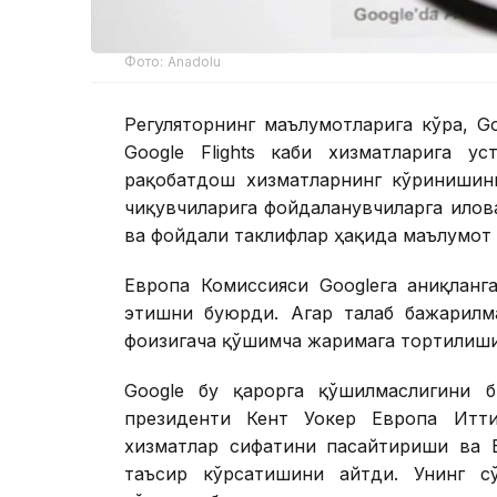
Фото: Аnadolu
Регуляторнинг маълумотларига кўра, Go
Google Flights каби хизматларига у
рақобатдош хизматларнинг кўринишини
чиқувчиларига фойдаланувчиларга илов
ва фойдали таклифлар ҳақида маълумот 
Европа Комиссияси Googleга аниқланг
этишни буюрди. Агар талаб бажарилма
фоизигача қўшимча жаримага тортилиш
Google бу қарорга қўшилмаслигини б
президенти Кент Уокер Европа Итти
хизматлар сифатини пасайтириши ва Е
таъсир кўрсатишини айтди. Унинг сў