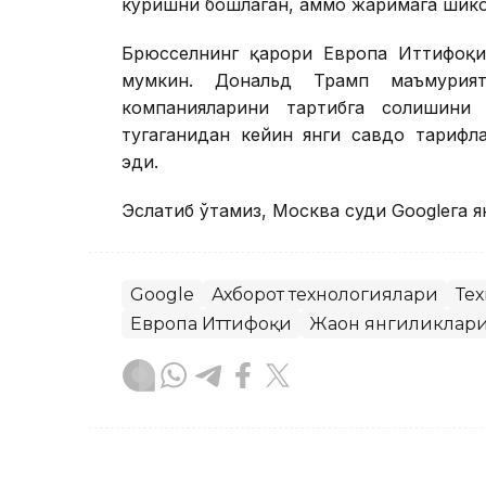
кўришни бошлаган, аммо жаримага шико
Брюсселнинг қарори Европа Иттифоқи
мумкин. Дональд Трамп маъмурият
компанияларини тартибга солишини
тугаганидан кейин янги савдо тарифл
эди.
Эслатиб ўтамиз, Москва суди Googleга я
Google
Ахборот технологиялари
Те
Европа Иттифоқи
Жаҳон янгиликлар
Бекабат Узаков