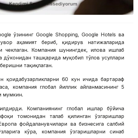
ogle ўзининг Google Shopping, Google Hotels ва
стувор аҳамият бериб, қидирув натижаларида
 чеклаган. Компания шунингдек, илова ишлаб
а дўконидан ташқарида муқобил тўлов усуллари
беришни тақиқлаган.
ан қоидабузарликларни 60 кун ичида бартараф
са, компания глобал йиллик айланмасининг 5
и мумкин.
илдирди. Компаниянинг глобал ишлар бўйича
фоқи томонидан талаб қилинган ўзгаришлар
вропа фойдаланувчилари ва бизнесига салбий
зларига кўра, компания ўзгаришларни синаб