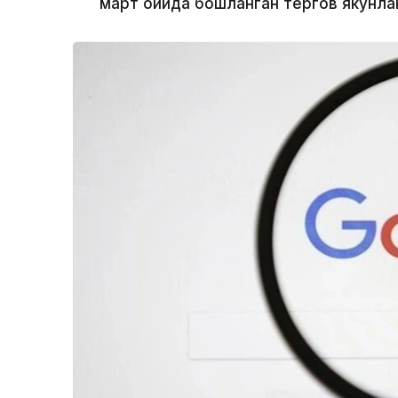
март ойида бошланган тергов якунла