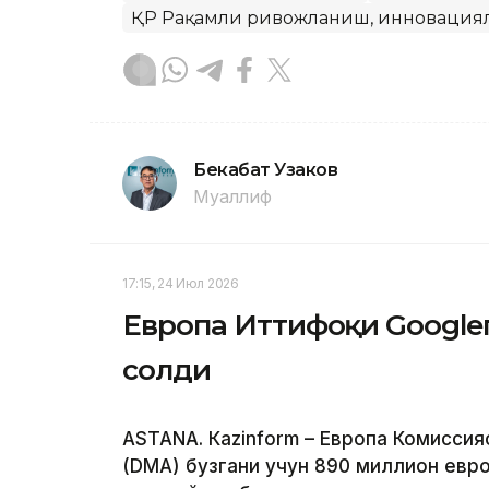
ҚР Рақамли ривожланиш, инновациял
Бекабат Узаков
Муаллиф
17:15, 24 Июл 2026
Европа Иттифоқи Google
солди
ASTANА. Кazinform – Европа Комисси
(DMA) бузгани учун 890 миллион евр