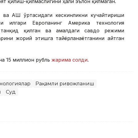
ят қилиш-қилмаслигини ҳали эълон қилмаган.
 ва АҚШ ўртасидаги кескинликни кучайтириши
и илгари Европанинг Америка технология
 танқид қилган ва амалдаги савдо режими
арини жорий этишга тайёрланаётганини айтган
на 15 миллион рубль
жарима солди
.
хнологиялар
Рақамли ривожланиш
и
Суд