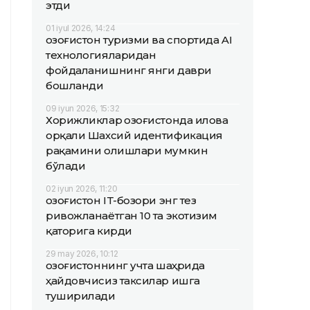
этди
01 iyul 2026, 14:24
Қозоғистон туризми ва спортида AI
технологияларидан
фойдаланишнинг янги даври
бошланди
09 iyun 2026, 15:32
Хорижликлар Қозоғистонда илова
орқали Шахсий идентификация
рақамини олишлари мумкин
бўлади
02 iyun 2026, 11:20
Қозоғистон IT-бозори энг тез
ривожланаётган 10 та экотизим
қаторига кирди
29 may 2026, 10:12
Қозоғистоннинг учта шаҳрида
ҳайдовчисиз таксилар ишга
туширилади