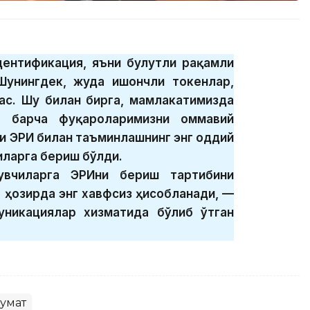
дентификация, яъни булутли рақамли
унингдек, жуда ишончли токенлар,
ас. Шу билан бирга, мамлакатимизда
а барча фуқароларимизни оммавий
и ЭРИ билан таъминлашнинг энг оддий
иларга бериш бўлди.
увчиларга ЭРИни бериш тартибини
 ҳозирда энг хавфсиз ҳисобланади, —
никациялар хизматида бўлиб ўтган
кумат